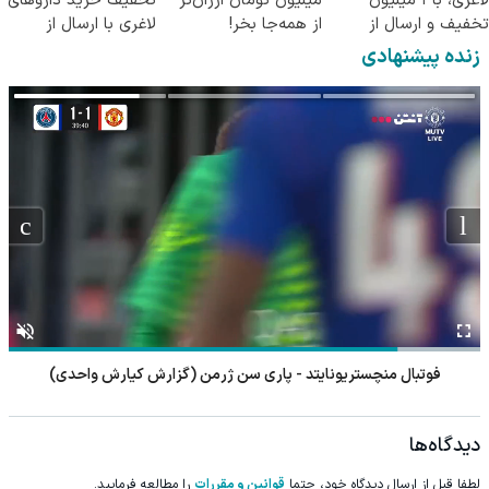
لاغری، با ۱ میلیون
میلیون تومان ارزان‌تر
تخفیف خرید داروهای
تخفیف و ارسال از
از همه‌جا بخر!
لاغری با ارسال از
داروخانه‌
داروخانه و پک یخ!
زنده پیشنهادی
فوتبال منچستریونایتد - پاری سن ژرمن (گزارش کیارش واحدی)
دیدگاه‌ها
لطفا قبل از ارسال دیدگاه خود، حتما
قوانین و مقررات
را مطالعه فرمایید.