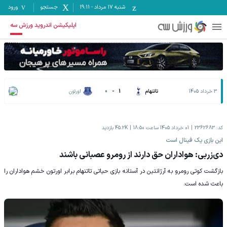
شنبه ۱۷ مرداد
-
19:11
جستجو
ورود
اپلیکیشن اندروید ورزش سه
3 خرداد 1405
تاتنهام
1
-
0
اورتون
کد:
2362683
01 خرداد 1405 ساعت 18:50
45.2K
بازدید
این بازی یک فینال است
دی‌زربی: هواداران حق دارند از رومرو عصبانی باشند
بازگشت کوتی رومرو به آرژانتین در آستانه بازی حیاتی تاتنهام برابر اورتون خشم هواداران را
باعث شده است.