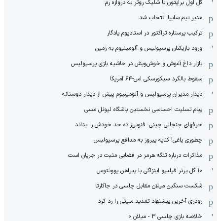
گل اول برایتون با شلیک روتر به دروازه رم
مدیر تیم سایپا انتخاب شد
ترکیب پرستاره تراکتور در استادیوم یادگار
ورود بازیکنان پرسپولیس و آلومینیوم به زمین
بازار داغ آغوش و خوش‌و‌بش در حاشیه بازی پرسپولیس
سقوط بالگرد سیکورسکی اس-۶۴ آمریکا
دیدار مدیران پرسپولیس و آلومینیوم پیش از دیدار دوستانه
پیام تسلیت احساسی نخستین باشگاه لیونل مسی
حرفهای جنجالی چینی: فنونی‌زاده حد خودش را بداند
چطوری یاغی! کنایه پیروز به مدافع پرسپولیس
مذاکرات درباره تنگه هرمز در فضایی مثبت در جریان است
10 گل برتر فیلیپو اینزاگی با پیراهن یوونتوس
شکست سنگین میلان مقابل چلسی در جاکارتا
رودری آخرین پیشنهاد تمدید سیتی را رد کرد
خلاصه بازی چلسی 3 - میلان 0