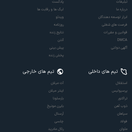
تبلیغات
پادکست
درباره ما
لیگ ها و رقابت ها
ابزار توسعه دهندگان
ویدئو
فرصت های شغلی
روزنامه
قوانین و مقررات
نتایج زنده
DMCA
آنتن
آگهی دولتی
پیش بینی
پخش زنده
تیم های داخلی
تیم های خارجی
استقلال
آث میلان
پرسپولیس
اینتر میلان
تراکتور
بارسلونا
ذوب آهن
بایرن مونیخ
سپاهان
آرسنال
فولاد
چلسی
ملوان
رئال مادرید