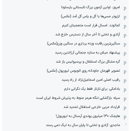
امروز، اولین آزمون بزرگ تابستانی بارسلونا
لژیونر مسی‌ها با گل و پاس گل آمد (عکس)
کمالوند: امسال قرار است متعجبتان کنیم
آزادی و تختی تا آخر سال از دسترس خارج شد
سنگین‌ترین رقابت وزنه برداری در سنگین وزن(عکس)
پیشنهاد میلان به ستاره جنجالی آرژانتین رسید
گره مشکل بزرگ استقلال و پرسپولیس باز شد
تصویر قهرمان جاودانه روی اتوبوس لیورپول (عکس)
رقیب اصلی امین اسماعیل‌نژاد از راه رسید
بادامکی: برای تارتار فقط یک نگرانی دارم
سپاه: بازگشایی تنگه هرمز منوط به پذیرش شروط ایران است
قرارداد مربی خارجی استقلال تمدید شد
هایجک 130 میلیون پوندی آرسنال به لیورپول!
ماجدی: آزادی و تختی تا پایان سال به لیگ نمی رسند