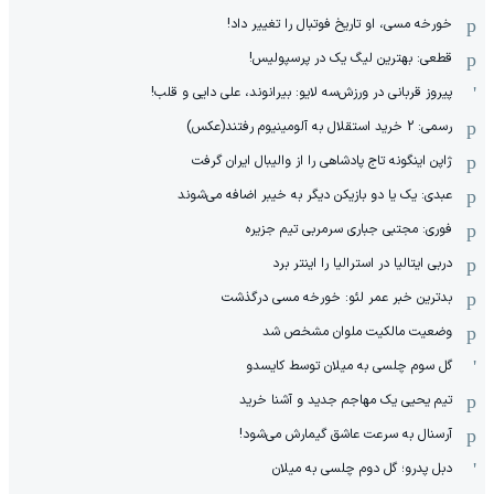
خورخه مسی، او تاریخ فوتبال را تغییر داد!
قطعی: بهترین لیگ یک در پرسپولیس!
پیروز قربانی در ورزش‌سه لایو: بیرانوند، علی دایی و قلب!
رسمی: 2 خرید استقلال به آلومینیوم رفتند(عکس)
ژاپن اینگونه تاج پادشاهی را از والیبال ایران گرفت
عبدی: یک یا دو بازیکن دیگر به خیبر اضافه می‌شوند
فوری: مجتبی جباری سرمربی تیم جزیره
دربی ایتالیا در استرالیا را اینتر برد
بدترین خبر عمر لئو: خورخه مسی درگذشت
وضعیت مالکیت ملوان مشخص شد
گل سوم چلسی به میلان توسط کایسدو
تیم یحیی یک مهاجم جدید و آشنا خرید
آرسنال به سرعت عاشق گیمارش می‌شود!
دبل پدرو؛ گل دوم چلسی به میلان