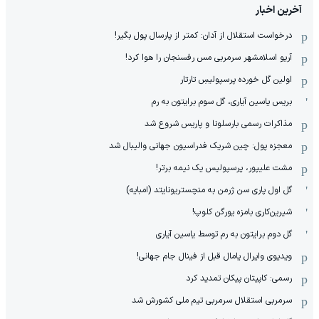
آخرین اخبار
درخواست استقلال از آدان: کمتر از پارسال پول بگیر!
آریو اسلامشهر سرمربی مس رفسنجان را هوا کرد!
اولین گل خورده پرسپولیسِ تارتار
بریس یاسین آیاری، گل سوم برایتون به رم
مذاکرات رسمی بارسلونا و پاریس شروع شد
معجزه پول: چین شریک فدراسیون جهانی والیبال شد
مشت علیپور، پرسپولیس یک نیمه برتر!
گل اول پاری سن ژرمن به منچستریونایتد (امبایه)
شیرین‌کاری بامزه یورگن کلوپ!
گل دوم برایتون به رم توسط یاسین آیاری
ویدیوی وایرال یامال قبل از فینال جام جهانی!
رسمی: کاپیتان پیکان تمدید کرد
سرمربی استقلال سرمربی تیم ملی کشورش شد