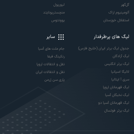
گل‌گهر
لیورپول
آلومینیوم اراک
منچستریونایتد
استقلال خوزستان
یوونتوس
لیگ های پرطرفدار
سایر
جدول لیگ برتر ایران (خلیج فارس)
جام ملت های آسیا
لیگ آزادگان
رنکینگ فیفا
لیگ برتر انگلیس
نقل و انتقالات اروپا
لالیگا اسپانیا
نقل و انتقالات ایران
سری آ ایتالیا
پاری سن ژرمن
لیگ قهرمانان اروپا
لیگ نخبگان آسیا
لیگ قهرمانان آسیا دو
لیگ برتر فوتسال