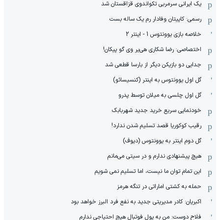
یک ایرانی سرمربی تکواندوی قزاقستان شد
رسمی: کاپیتان وفادار رم یک ساله بست
خلاصه بازی یوونتوس 1 - اینتر 2
اختصاصی: رضا شکاری هی‌یر وی‌ گو پیکان!
جدایی دو بازیکن دیگر از بارسا قطعی شد
گل اول یوونتوس به اینتر (کنسیسائو)
گل اول چلسی به میلان توسط پدرو
خودنمایی سریع خرید جدید شهربابک
رقیب کوکوریا قصد تسلیم شدن ندارد!
گل دوم اینتر به یوونتوس (دیوف)
هیچ پیشنهادی ندارم و در سیتی می‌مانم
این تمام توان ما نیست، اما تسلیم نمی شویم
حمله به کشتی اماراتی در تنگه هرمز
اکبریان: کادر مدیریتی جدید به نفع فرد البرز خواهد بود
فلاح دوست: من به پول فوتبال هیچ احتیاجی ندارم