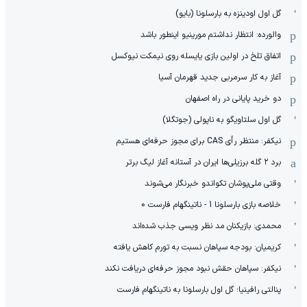
گل اول اودینزه به بارسلونا (بایو)
والورده: انتظار نداشتم مورینیو اینطور باشد
اتفاق تلخ در اولین بازی یایسله روی نیمکت نیوکسل
آغاز به کار سرمربی جدید قهرمان آسیا
دو خرید پایانی در راه اصفهان
گل اول سلتاویگو به ناپولی (جوتگلا)
نیکفر: منتظر رأی CAS برای مجوز حرفه‌ای هستیم
برد ۲ گله برزیلی‌ها ایران در آستانه آغاز لیگ برتر
وقتی ملی‌پوشان تکواندو خبرنگار می‌شوند
خلاصه بازی بارسلونا 1 - ناتینگهام فارست 0
محمدی: بازیکنان مد نظر ویسی جذب شده‌اند
کریمیان: بودجه سپاهان نسبت به تورم کاهش یافته
نیکفر: سپاهان حقش نبود مجوز حرفه‌ای دریافت نکند
پنالتی رافینیا؛ گل اول بارسلونا به ناتینگهام فارست