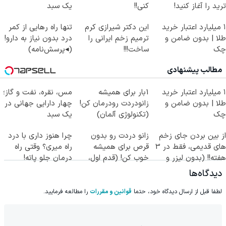
ترید را آغاز کنید!
کنی!!
یک سبد
۱ میلیارد اعتبار خرید
این دکتر شیرازی کرم
تنها راه رهایی از کمر
طلا | بدون ضامن و
ترمیم زخم ایرانی را
درد بدون نیاز به دارو!
چک
ساخت!!!
(◂پرسش‌نامه)
مطالب پیشنهادی
۱ میلیارد اعتبار خرید
1بار برای همیشه
مس، نقره، نفت و گاز؛
طلا | بدون ضامن و
زانودردت رودرمان کن!
چهار دارایی جهانی در
چک
(تکنولوژی آلمان)
یک سبد
◂پرسشنامه▸
از بین بردن جای زخم
زانو دردت رو بدون
چرا هنوز داری با درد
های قدیمی، فقط در 3
قرص برای همیشه
راه میری؟ وقتی راه
هفته!! (بدون لیزر و
خوب کن! (قدم اول،
درمان جلو پاته!
جراحی)
پرسش‌نامه)
دیدگاه‌ها
لطفا قبل از ارسال دیدگاه خود، حتما
قوانین و مقررات
را مطالعه فرمایید.