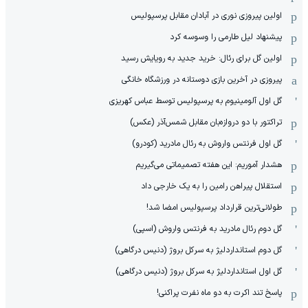
اولین پیروزی نوری در آبادان مقابل پرسپولیس
پیشنهاد لیل طارمی را وسوسه کرد
اولین گل برای رئال: خرید جدید به رویایش رسید
پیروزی در آخرین بازی دوستانه در ورزشگاه خانگی
گل اول آلومینیوم به پرسپولیس توسط عباس کهریزی
تراکتور با دو دروازه‌بان مقابل شمس‌آذر (عکس)
گل اول فرنتس واروش به رئال مادرید (کودرو)
هشدار آموریم: این هفته تصمیماتی می‌گیریم
استقلال پیراهن رامین را به یک خارجی داد
طولانی‌ترین قرارداد پرسپولیس امضا شد!
گل دوم رئال مادرید به فرنتس واروش (اسپی)
گل دوم استانداردلیژ به سرکل بروژ (دنیس درگاهی)
گل اول استانداردلیژ به سرکل بروژ (دنیس درگاهی)
پاسخ تند اکرت به دو ماه نفرت پراکنی!