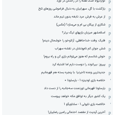
گواردیولا اشک همه را در رختکن در آورد
بازگشت با گل، سهرابیان به دنبال فراموشی روزهای تلخ
از عرش به فرش: مرد نابغه‌ بدون تیم ماند
شکاری از پیکان بی ام و می‌سازد! (عکس)
اسلامشهر میزبان بازیهای لیگ برتر؟
فلیک: وقت خداحافظی، آرائوخو را خوشحال دیدم!
شش جوان کم نام‌و‌نشان در نقشه سهراب
خوش شانسم که هنوز می‌توانم بازی کن و راه بروم!
پیروز: بیرانوند را دوست دارم اما اشتباه کرد
جدیدترین وعده تاجرنیا: با پنجره بسته هم قهرمانیم
خلاصه بازی اودینزه 1 - بارسلونا 0
بارسلونا قهرمانی تورنمنت سه‌جانبه را از دست داد
یک کشور دیگر به توافق مکه خواهد پیوست
خالاصه بازی ناپولی 1 - سلتاویگو 1
آخرین آپدیت از مقصد احتمالی رامین رضاییان!