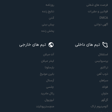
فرصت های شغلی
روزنامه
قوانین و مقررات
نتایج زنده
DMCA
آنتن
آگهی دولتی
پیش بینی
پخش زنده
تیم های داخلی
تیم های خارجی
استقلال
آث میلان
پرسپولیس
اینتر میلان
تراکتور
بارسلونا
ذوب آهن
بایرن مونیخ
سپاهان
آرسنال
فولاد
چلسی
ملوان
رئال مادرید
گل‌گهر
لیورپول
آلومینیوم اراک
منچستریونایتد