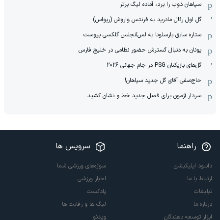
سپاهان ذوب را برد، آماده لیگ برتر
گل اول رئال مادرید به فرنتس واروش (ریواس)
ستاره سابق بارسلونا به لس‌آنجلس گلکسی پیوست
یونان به دنبال گسترش حضور نظامی در خلیج فارس
گل‌های بازیکنان PSG در جام جهانی 2026
حاج‌صفی آقای گل جدید سپاهان!
سردار آزمون برای فصل جدید خط و نشان کشید
راهنما
سرویس ها
دانلود اپلیکیشن
سوژه‌های ورزشی شما
ارتباط با ما
اخبار ورزشی
تبلیغات
پادکست
درباره ما
لیگ ها و رقابت ها
ابزار توسعه دهندگان
ویدئو