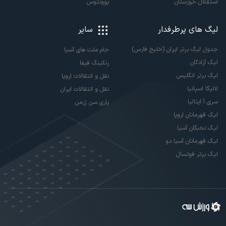
استقلال خوزستان
یوونتوس
لیگ های پرطرفدار
سایر
جدول لیگ برتر ایران (خلیج فارس)
جام ملت های آسیا
لیگ آزادگان
رنکینگ فیفا
لیگ برتر انگلیس
نقل و انتقالات اروپا
لالیگا اسپانیا
نقل و انتقالات ایران
سری آ ایتالیا
پاری سن ژرمن
لیگ قهرمانان اروپا
لیگ نخبگان آسیا
لیگ قهرمانان آسیا دو
لیگ برتر فوتسال