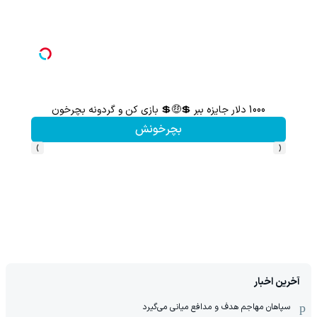
1000 دلار جایزه ببر 💲🤑💲 بازی کن و گردونه بچرخون
گردونه شانس بدون 
بچرخونش
›
‹
آخرین اخبار
سپاهان مهاجم هدف و مدافع میانی می‌گیرد