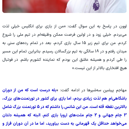
‫اوون در پاسخ به این سوال گفت: «من از بازی برای انگلیس خیلی لذت
می‌بردم. خیلی زود و در اولین فرصت ممکن وظیفه‌ام در تیم ملی را شروع
کردم. من برای تیم زیر 15 سال بازی کردم، بعد در تمام رده‌های سنی به
میدان رفتم و در 18 سالگی به تیم بزرگسالان رسیدم. بنابراین تمام این مسیر
را طی کردم و همیشه عاشق این بودم که نماینده کشورم باشم. در فوتبال
هیچ افتخاری بالاتر از این نیست.»
‫مهاجم پیشین سه‌شیرها در ادامه گفت: «
بله درست است که من از دوران
باشگاهی‌ام هم لذت زیادی بردم، اما بازی برای کشور در تورنمنت‌های بزرگ،
بالاترین نقطه قله است. من این شانس را داشتم که در 5 تورنمنت بزرگ شامل
3 جام جهانی و 2 جام ملت‌های اروپا بازی کنم. البته که همیشه دلتان
می‌خواهد حداقل یک قهرمانی به دست بیاورید، اما ما در آن دوران فراز و