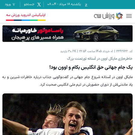
یکشنبه ۱۸ مرداد
-
08:04
جستجو
ورود
اپلیکیشن اندروید ورزش سه
کد:
2362722
01 خرداد 1405 ساعت 22:56
30.6K
بازدید
‫خاطره‌بازی مایکل اوون در آستانه تورنمنت بزرگ
یک جام جهانی حق انگلیسِ بکام و اوون بود!
‫مایکل اوون در آستانه شروع جام جهانی در گفت‌وگویی جذاب درباره خاطرات شیرین و به
یاد ماندنی‌اش از دوران حضورش در تیم ملی انگلیس صحبت کرد.