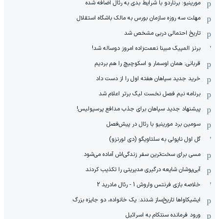
مورینیو: برناردو با شرایط بدی به رئال اضافه شده
مهلت سه روزه سازمان بورس به مالک باشگاه استقلال
تاریخ احتمالی دربی مشخص شد
برنز المپیک مبینا نعمت‌زاده امروز دوساله شد!
قربانی: همان اوسمار و اسکوچیچ را هم بردیم
خرید جدید سپاهان هفته اول را از دست داد
برنامه نیم فصل نخست لیگ برتر اعلام شد
پیشنهاد جدید سپاهان برای جذب مدافع پرسپولیس!
سومین برد مورینیو با رئال در پیش‌فصل
گل اول ناپولی به سلتاویگو (دی لورنزو)
مسی برای سخت‌ترین سفر زندگی‌اش آماده می‌شود
آبی‌پوشان شایعه درگیری مدیریتی را تکذیب کردند
خلاصه بازی فرنتس واروش 1 - رئال مادرید 2
ایشیکاوا‌ها تاریخ‌ساز شدند: یک خانواده، دو جایزه بزرگ
ورود فرمانده سنتکام به اسرائیل