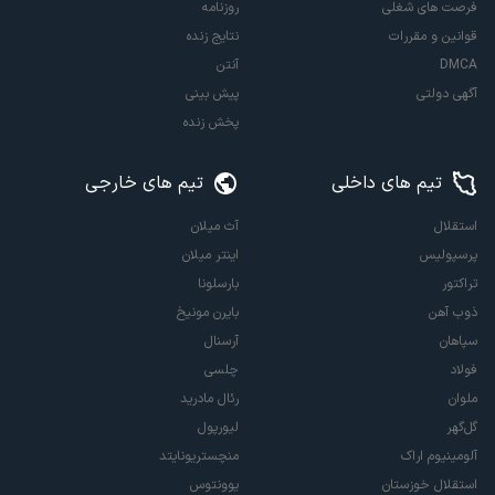
فرصت های شغلی
روزنامه
قوانین و مقررات
نتایج زنده
DMCA
آنتن
آگهی دولتی
پیش بینی
پخش زنده
تیم های داخلی
تیم های خارجی
استقلال
آث میلان
پرسپولیس
اینتر میلان
تراکتور
بارسلونا
ذوب آهن
بایرن مونیخ
سپاهان
آرسنال
فولاد
چلسی
ملوان
رئال مادرید
گل‌گهر
لیورپول
آلومینیوم اراک
منچستریونایتد
استقلال خوزستان
یوونتوس