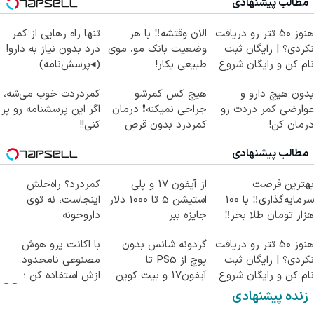
مطالب پیشنهادی
هنوز 50 تتر رو دریافت
الان وقتشه‼️ با هر
تنها راه رهایی از کمر
نکردی؟ | رایگان ثبت
وضعیت بانک مو، موی
درد بدون نیاز به دارو!
نام کن و رایگان شروع
طبیعی بکار!
(◂پرسش‌نامه)
کن!
بدون هیچ دارو و
هیچ کس کمرشو
کمردردت خوب می‌شه،
عوارضی کمر دردت رو
جراحی نمیکنه❗ درمان
اگر این پرسشنامه رو پر
درمان کن!
کمردرد بدون قرص
کنی!!
(پرسش‌نامه)
(پرسشنامه)
مطالب پیشنهادی
بهترین فرصت
از آیفون 17 و پلی
کمردرد؟ راه‌حلش
سرمایه‌گذاری‼️ با 100
استیشن 5 تا 1000 دلار
اینجاست، نه توی
هزار تومان طلا بخر‼️
جایزه ببر
داروخونه
هنوز 50 تتر رو دریافت
گردونه شانس بدون
با اکانت پرو هوش
نکردی؟ | رایگان ثبت
پوچ از PS5 تا
مصنوعی نامحدود
نام کن و رایگان شروع
آیفون17 و بیت کوین
ازش استفاده کن ؛
کن!
🔥
دریافت کد تخفیف👇👇
زنده پیشنهادی
👇