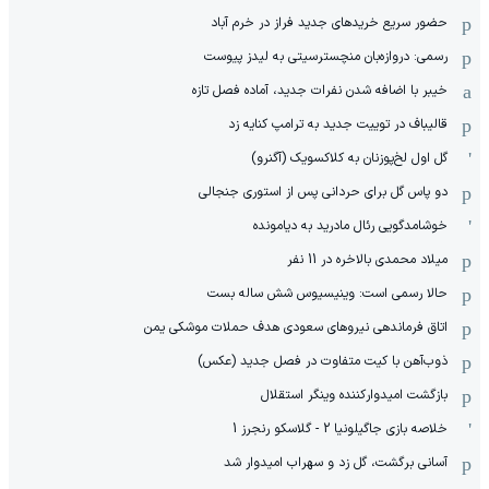
حضور سریع خریدهای جدید فراز در خرم آباد
رسمی: دروازه‌بان منچسترسیتی به لیدز پیوست
خیبر با اضافه شدن نفرات جدید، آماده فصل تازه
قالیباف در توییت جدید به ترامپ کنایه زد
گل اول لخ‌پوزنان به کلاکسویک (آگنرو)
دو پاس گل برای حردانی پس از استوری جنجالی
خوشامدگویی رئال مادرید به دیامونده
میلاد محمدی بالاخره در 11 نفر
حالا رسمی است: وینیسیوس شش ساله بست
اتاق فرماندهی نیروهای سعودی هدف حملات موشکی یمن
ذوب‌آهن با کیت متفاوت در فصل جدید (عکس)
بازگشت امیدوارکننده وینگر استقلال
خلاصه بازی جاگیلونیا 2 - گلاسکو رنجرز 1
آسانی برگشت، گل زد و سهراب امیدوار شد