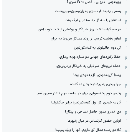
یوونتوس - ناپولی ، فصل 2020 سری آ
رسمی: پدیده فرانسوی به پاری‌سن‌ژرمن پیوست
استقلال با سه گل به استقبال لیگ رفت
مراسم گرامیداشت روز خبرنگار و رونمایی از کیت ذوب آهن
اعلام رضایت ترامپ از روند مسائل مربوط به ایران
گل دوم جاگیلونیا به گلاسکورنجرز
حفظ رکوردهای جهانی دو ستاره وزنه برداری
حمله نیروهای اسرائیلی به خبرنگار پرس‌تی‌وی
پاسخ گل‌به‌خودی، گل‌به‌خودی بود!
چرا رودری به پیشنهاد رئال نه گفت؟
رئیس دوچرخه سواری ایران در جلسه مهم کنفدراسیون آسیا
گل به خودی؛ گل اول گلاسکورنجرز برابر جاگیلونیا
مچ اندازی بدون حاصل نساجی و پیکان!
اولین حضور کارتساس در میان زنبورها
کلا دو‌ رشته مدال آور داریم، آنها را ویژه ببینید!