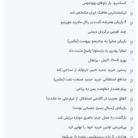
الساندرو، یار باوفای یوونتوس
ارزشمندترین هافبک ایران مشخص شد
6 بازیکن همیشه ثابت در رئال مادرید مورینیو
چند قیچی برگردان دیدنی
بازیکن سایپا به چادرملو پیوست (عکس)
تمام! رودری به بارسلونا پاسخ مثبت داد
یورو 2008، آلمان - پرتغال
رسمی: خرید جدید خیبر خرم‌آباد از نساجی آمد
مدافع استقلالی خرید جدید صنعت نفت (عکس)
پیام هشدار مقاومت یمن به ریاض
اتفاق عجیب در آکادمی استقلال: از تیم ملی جا ماندند!
بازیکنان آرسنال بسیار عصبانی بودند!
بازگشت به محل جرم: باصری دوباره برزیلی شد
پی‌اس‌جی اولین خرید خود را نهایی کرد
هزاریان: تا بازی پرسپولیس پنجره باز می‌شود