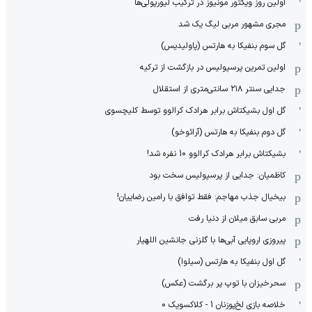
اولین روز ویکتور مونیوز در ترکیب لیورپولی‌ها
مجری مشهور مربی لیگ یک شد
گل سوم بنفیکا به هارتس (پاولیدیس)
اولین تمرین پرسپولیس در بازگشت از ترکیه
جدایی سنتر ۲۱۸ سانتی‌متری از استقلال
گل اول بشیکتاش برابر هرادک کرالوو توسط کلیچسوی
گل دوم بنفیکا به هارتس (آرائوخو)
بشیکتاش برابر هرادک کرالوو 10 نفره شد!
کاظمیان: جدایی از پرسپولیس سخت بود
بیخیال جذب مهاجم: فقط توافق با رامین رضاییان!
مربی سابق میلان از دنیا رفت
پیروزی اروپایی آبی‌ها با گلزنی جانشین اللهیار
گل اول بنفیکا به هارتس (سیلوا)
سحرخیزان با توپ پر برگشت (عکس)
خلاصه بازی لخ‌پوزنان 1 - کلاکسویک 0