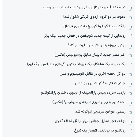
دیومانده: آمدن به رئال رویایی بود که به حقیقت پیوست
دعوت در دو گروه: اردوی فرنگی شلوغ شد!
بازگشت برانکو ایوانکوویچ به دنیای فوتبال!
رونمایی از کیت جدید ذوب‌آهن در فصل جدید لیگ برتر
رودری پروژه رئال مادرید را نابود می‌کند!
آغاز عصر جدید کاپیتان سابق پرسپولیس (عکس)
یک ضربه، یک شاهکار، یک تریولا! بهترین گل‌های کنفرانس لیگ اروپا
دو گل لحظه آخری در تقابل آلومینیوم و مس
جزئیات فنی مذاکرات ایران و عمان
بازدید سرزده رئیس پارالمپیک از اردوی دختران پاراتکواندو
احمد نور و پایان سریع شایعه پرسپولیس! (عکس)
رسمی: فورلان سرمربی اروگوئه شد
توقف فجر مقابل جوانان ایران با گل لحظه آخری
رونالدو در یونایتد، انفجار یک نبوغ