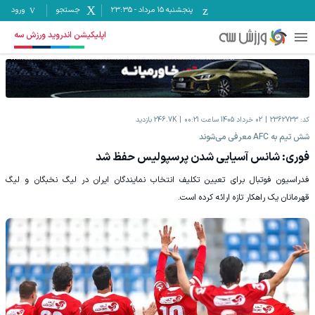
پنجشنبه ۱۵ مرداد
-
23:35
جستجو
ورود
اپلیکیشن اندروید ورزش سه
کد:
2362733
02 خرداد 1405 ساعت 00:21
246.7K
بازدید
شش تیم به AFC معرفی می‌شوند
فوری: شانس آسیایی شدن پرسپولیس حفظ شد
فدراسیون فوتبال برای تعیین تکلیف انتخاب نمایندگان ایران در لیگ نخبگان و لیگ
قهرمانان یک راهکار تازه ارائه کرده است.