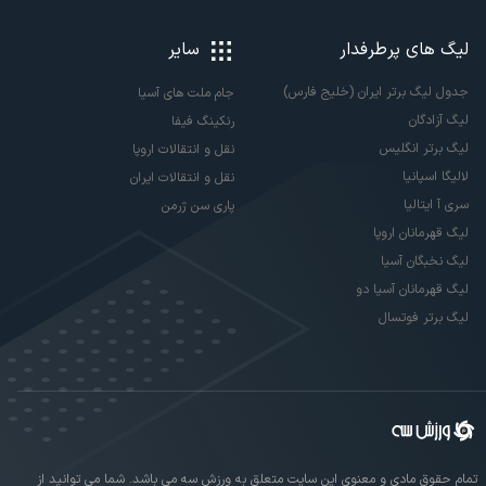
لیگ های پرطرفدار
سایر
جدول لیگ برتر ایران (خلیج فارس)
جام ملت های آسیا
لیگ آزادگان
رنکینگ فیفا
لیگ برتر انگلیس
نقل و انتقالات اروپا
لالیگا اسپانیا
نقل و انتقالات ایران
سری آ ایتالیا
پاری سن ژرمن
لیگ قهرمانان اروپا
لیگ نخبگان آسیا
لیگ قهرمانان آسیا دو
لیگ برتر فوتسال
تمام حقوق مادی و معنوی این سایت متعلق به ورزش سه می باشد. شما می توانید از