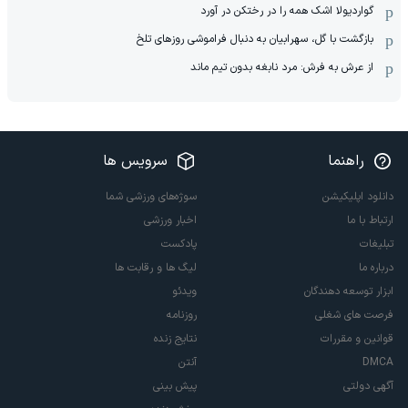
گواردیولا اشک همه را در رختکن در آورد
بازگشت با گل، سهرابیان به دنبال فراموشی روزهای تلخ
از عرش به فرش: مرد نابغه‌ بدون تیم ماند
راهنما
سرویس ها
دانلود اپلیکیشن
سوژه‌های ورزشی شما
ارتباط با ما
اخبار ورزشی
تبلیغات
پادکست
درباره ما
لیگ ها و رقابت ها
ابزار توسعه دهندگان
ویدئو
فرصت های شغلی
روزنامه
قوانین و مقررات
نتایج زنده
DMCA
آنتن
آگهی دولتی
پیش بینی