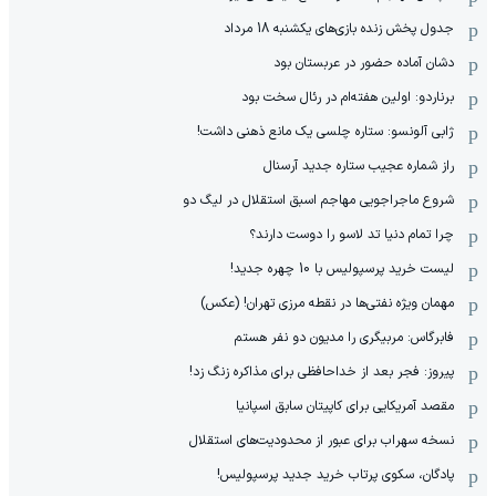
جدول پخش زنده بازی‌های یکشنبه 18 مرداد
دشان آماده حضور در عربستان بود
برناردو: اولین هفته‌ام در رئال سخت بود
ژابی آلونسو: ستاره چلسی یک مانع ذهنی داشت!
راز شماره عجیب ستاره جدید آرسنال
شروع ماجراجویی مهاجم اسبق استقلال در لیگ دو
چرا تمام دنیا تد لاسو را دوست دارند؟
لیست خرید پرسپولیس با 10 چهره جدید!
مهمان‌ ویژه نفتی‌ها در نقطه مرزی تهران! (عکس)
فابرگاس: مربیگری را مدیون دو نفر هستم
پیروز: فجر بعد از خداحافظی برای مذاکره زنگ زد!
مقصد آمریکایی برای کاپیتان سابق اسپانیا
نسخه سهراب برای عبور از محدودیت‌های استقلال
پادگان، سکوی پرتاب خرید جدید پرسپولیس!