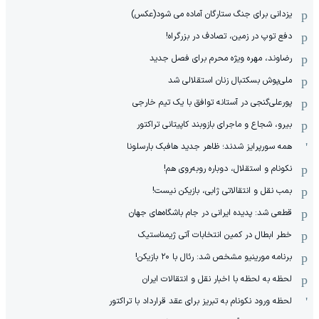
یزدانی برای جنگ ستارگان آماده می شود(عکس)
دفع توپ در زمین، تصادف در بزرگراه!
رضاوند، مهره ویژه محرم برای فصل جدید
ملی‌پوش بسکتبال زنان استقلالی شد
پورعلی‌گنجی در آستانه توافق با یک تیم خارجی
بیرو، شجاع و ماجرای بازوبند کاپیتانی تراکتور
همه سورپرایز شدند؛ ظاهر جدید هافبک بارسلونا
نکونام و استقلال، دوباره روبه‌روی هم!
بمب نقل و انتقالاتی ژابی، بازیکن نیست!
قطعی شد: پدیده ایرانی در جام باشگاه‌های جهان
خطر ابطال در کمین انتخابات آتی ژیمناستیک
برنامه مورینیو مشخص شد: رئال با ۲۰ بازیکن!
لحظه به لحظه با اخبار نقل و انتقالات ایران
لحظه ورود نکونام به تبریز برای عقد قرارداد با تراکتور