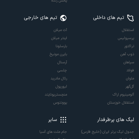
پخش زنده
تیم های داخلی
تیم های خارجی
استقلال
آث میلان
پرسپولیس
اینتر میلان
تراکتور
بارسلونا
ذوب آهن
بایرن مونیخ
سپاهان
آرسنال
فولاد
چلسی
ملوان
رئال مادرید
گل‌گهر
لیورپول
آلومینیوم اراک
منچستریونایتد
استقلال خوزستان
یوونتوس
لیگ های پرطرفدار
سایر
جدول لیگ برتر ایران (خلیج فارس)
جام ملت های آسیا