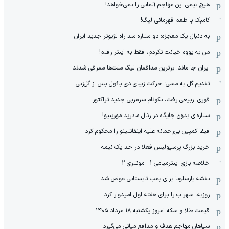
هیچ‌ تیمی این مهاجم آلمانی را نمی‌خواهد!
کامبک با طعم قهرمانی لیگ!
به دنبال یک معجزه: دو ستاره سد راه لژیونر جدید ایران
من به یووه خیانت نکردم، فقط به اینتر رفتم!
ایران جا ماند: برترین مدافعان لیگ ملت‌ها معرفی شدند
تقدیم گل به مسی؛ حرکت زیبای دی پائول پس از گل‌زنی
فوری: ربیعی رفت، نکونام سرمربی جدید تراکتور
ستاره‌ای بدون جایگاه در رئال مادرید مورینیو!
فیفا کمپین بی‌رحمانه علیه اینفانتینو را محکوم کرد
خرید بزرگ پرسپولیس فعلا در حد یک نیمه
خلاصه بازی اینترمیامی 1 - مونتری 2
نقشه بارسلونا برای بمب تابستانی عوض شد
روزبه، سهراب را برای هفته اول امیدوار کرد
قیمت طلا و سکه امروز یکشنبه ۱۸ مرداد ۱۴۰۵
سپاهان مهاجم هدف و مدافع میانی می‌گیرد