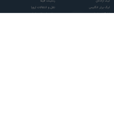
لیگ آزادگان
رنکینگ فیفا
لیگ برتر انگلیس
نقل و انتقالات اروپا
لالیگا اسپانیا
نقل و انتقالات ایران
سری آ ایتالیا
پاری سن ژرمن
لیگ قهرمانان اروپا
لیگ نخبگان آسیا
لیگ قهرمانان آسیا دو
لیگ برتر فوتسال
تمام حقوق مادی و معنوی این سایت متعلق به ورزش سه می باشد. شما می توانید از
سایت ورزش سه در صورت پذیرش موافقت نامه کاربری استفاده نمایید.