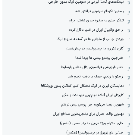
نیمکت‌های کاملاً ایرانی در سومین لیگ بدون خارجی
رسمی: نکونام سرمربی تراکتور شد
تلنگر جدی به ستاره جوان کشتی ایران
از حق والیبال ایران در آسیا دفاع کردم
ویدئو جالب از ملوانی ها در آستانه شروع لیگ!
گلزن تکراری به پرسپولیس در پیش‌فصل
خبرچین پرسپولیسی ها پیدا شد!
خطر فروپاشی فرانسوی رئال مقابل بارسلونا
آرامکو را زدیم، حمله با دقت انجام شد
نمایندگان ایران در لیگ نخبگان آسیا کماکان بدون ورزشگاه!
کاپیتان ایران آماده مهم‌ترین تورنمنت زندگی
شهریار: بعدا می‌گویم چرا پرسپولیس نرفتم
بهترین وقت جبران برای باتجربه‌ترین مدافع ایران
ادای احترام ویژه دی‌پل به پدر مسی! (عکس)
جلالی لای زرورق در پرسپولیس! (عکس)