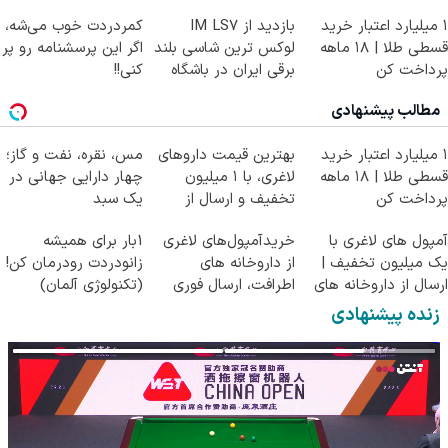
۱ میلیارد اعتبار خرید
بازدید از IM LS7
کمردردت خوب می‌شه،
قسطی طلا | ۱۸ ماهه
لوکس ترین شاسی بلند
اگر این پرسشنامه رو پر
پرداخت کن
برقی ایران در باشگاه
کنی!!
انقلاب
مطالب پیشنهادی
۱ میلیارد اعتبار خرید
بهترین قیمت داروهای
مس، نقره، نفت و گاز؛
قسطی طلا | ۱۸ ماهه
لاغری، با ۱ میلیون
چهار دارایی جهانی در
پرداخت کن
تخفیف و ارسال از
یک سبد
داروخانه‌
آمپول های لاغری با
خریدآمپول‌های لاغری
1بار برای همیشه
یک میلیون تخفیف |
از داروخانه های
زانودردت رودرمان کن!
ارسال از داروخانه های
اطرافت، ارسال فوری
(تکنولوژی آلمان)
معتبر
همراه با پک یخ!
◂پرسشنامه▸
زنده پیشنهادی