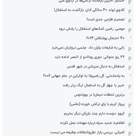
خشایار آخرین بازمانده گرگانی‌ها در اردوی ملی
کادوی تولد 40 سالگی آدان: بازگشت به استقلال!
تصمیم طارمی جدی است!
مومنی: رامین کمک‌های استقلال را یادش نرود
40 احتمال پوشکاش 2026
ژابی به شایعات پایان داد: چلسی دروازبان نمی‌خرد
۳۲ روز متوالی: دوری رونالدو از النصر ادامه دارد
استقلال به دنبال میزبانی در شهر قدس
به یادماندنی، گل زامبروتا به اوکراین در جام جهانی 2006
خیبر با چهار گل به استقبال لیگ برتر رفت
برترین لحظات دیماریا در یوونتوس
پرواز کریم با پای ترکش خورده (عکس)
کیوو: دوست دارم چند بازیکن دیگر بخریم
اطلاعیه جدید سپاه درباره مهمات عمل نکرده
کمپانی: بررسی بازار نقل‌وانتقالات وظیفه من نیست