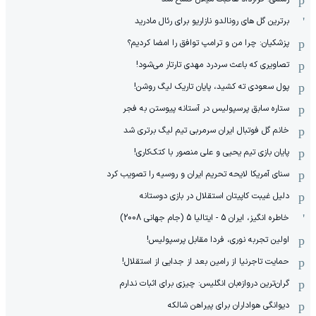
برترین گل های رونالدو نازاریو برای رئال مادرید
پزشکیان: چرا من و ترامپ توافق را امضا کردیم؟
تصاویری که باعث سردرد مهدی تارتار می‌شود!
پول سعودی ته کشید، پایان تاریک لیگ روشن!
ستاره سابق پرسپولیس در آستانه پیوستن به فجر
خانم گل فوتبال ایران سرمربی تیم لیگ برتری شد
پایان بازی تیم یحیی و علی منصور با کتک‌کاری!
سنای آمریکا لایحه تحریم ایران و روسیه را تصویب کرد
دلیل غیبت کاپیتان استقلال در بازی دوستانه
خاطره انگیز، ایران 5 - ایتالیا 5 (جام جهانی 2008)
اولین تجربه نوری، فردا مقابل پرسپولیس!
حمایت تاجرنیا از رامین بعد از جدایی از استقلال!
گران‌ترین دروازه‌بان انگلیس: چیزی برای اثبات ندارم
دیوانگی هواداران برای پیراهن شالکه