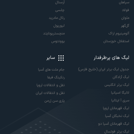
سپاهان
آرسنال
فولاد
چلسی
ملوان
رئال مادرید
گل‌گهر
لیورپول
آلومینیوم اراک
منچستریونایتد
استقلال خوزستان
یوونتوس
لیگ های پرطرفدار
سایر
جدول لیگ برتر ایران (خلیج فارس)
جام ملت های آسیا
لیگ آزادگان
رنکینگ فیفا
لیگ برتر انگلیس
نقل و انتقالات اروپا
لالیگا اسپانیا
نقل و انتقالات ایران
سری آ ایتالیا
پاری سن ژرمن
لیگ قهرمانان اروپا
لیگ نخبگان آسیا
لیگ قهرمانان آسیا دو
لیگ برتر فوتسال