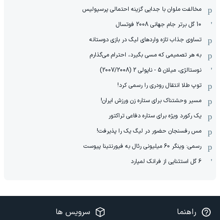
مخالفت ملوان با جدایی گزینه احتمالی پرسپولیس
10 گل برتر جام جهانی 2008 فوتسال
تساوی جذاب تازه واردهای لیگ در بازی دوستانه
به هر تصمیمی که مسی بگیرد، احترام می‌گذارم
نوستالژی، میلان 5 - ناپولی 2 (2007/2008)
توپ طلا انتقال رودری را رسمی کرد!
مسیر وحشتناک برای ستاره زن ورزش ایران!
یک رکورد ویژه برای ستاره دفاعی تراکتور
مس رفسنجان حضور در لیگ یک را پذیرفت!
رسمی: وینگر 60 میلیونی رئال به فیورنتینا پیوست
6 گل استثنایی از فرانک لمپارد
راهنما
سرویس ها