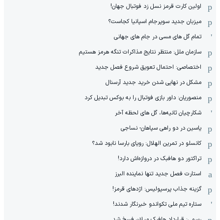
اولین کارت قرمز نسل زد فوتبال جهان!
میزبان جدید سوپرجام اسپانیا کجاست؟
تمام گل های مسی در جام های جهانی
سازمان ملل: منتظر نتایج مذاکرات تنگه هرمز هستیم
اختصاصی: احتمال تعویق شروع فصل جدید
مشکل در نهایی شدن خرید جدید آرسنال
منصوریان: داور بازی فوتبال را به بوکس تبدیل کرد
شکارچیان ثانیه‌ها، گل های لحظه آخر
یاسین در دو راهی سپاهان- نساجی
کانسلو در تمرین الهلال: رویای بارسا نابود شد؟
تراکتور دو هافبک در دروازه‌اش دارد!
استارت فصل جدید تنها نماینده البرز
گزینه جذاب پرسپولیس: اژدهای قرمز!
ستاره تیم ملی تکواندو خبرنگار شدند!
رسمی: قرارداد هافبک میلان فسخ شد