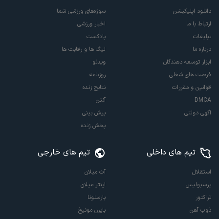
دانلود اپلیکیشن
سوژه‌های ورزشی شما
ارتباط با ما
اخبار ورزشی
تبلیغات
پادکست
درباره ما
لیگ ها و رقابت ها
ابزار توسعه دهندگان
ویدئو
فرصت های شغلی
روزنامه
قوانین و مقررات
نتایج زنده
DMCA
آنتن
آگهی دولتی
پیش بینی
پخش زنده
تیم های داخلی
تیم های خارجی
استقلال
آث میلان
پرسپولیس
اینتر میلان
تراکتور
بارسلونا
ذوب آهن
بایرن مونیخ