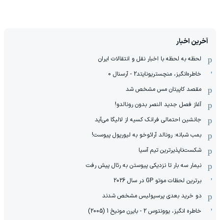
آخرین اخبار
لحظه به لحظه با اخبار نقل و انتقالات ایران
خاطره‌انگیز، منچستریونایتد2 - آرسنال 0
مقصد کاپیتان مس مشخص شد
آغاز فصل جدید النصر بدون رونالدو!
جانشین احتمالی فرانک کسیه از لالیگا می‌آید
بمب شبانه: رونالد آرائوخو به لیورپول پیوست!
شکست‌ناپذیرترین تیم آسیا
نیمار سه بار تا نزدیکی پیوستن به رئال پیش رفت
برترین لحظات موتو GP در سال 2026
دو خرید بعدی پرسپولیس مشخص شدند
خاطره انگیز، یوونتوس 2 - بایرن مونیخ 1 (2005)