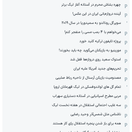
چهره بشاش محرم در آستانه آغاز لیگ برتر
آینده دروازه‌بانی ایران در این عکس!
سوپرگل رونالدو به سمپدوریا در سال 2019
می‌خواهم با 4 بمب مسی را منفجر کنم!
پروژه تایفون ترکیه کلید خورد
مورینیو به بازیکنان می‌گوید چه باید بخورند!
استوک سعید روی دروازه‌ها قفل شد
تحریم‌های جدید آمریکا علیه ایران
مصدومیت بازیکن آرسنال از ناحیه رباط صلیبی
تمام گل های لواندوفسکی در لیگ قهرمانان اروپا
مربی مطرح اسپانیایی در آستانه دستیاری سهراب
سه غایب احتمالی استقلال در هفته نخست لیگ
ناشناس مثل شمس‌آذرِ وحید رضایی
همه برای باز شدن پنجره استقلال پای کار هستند