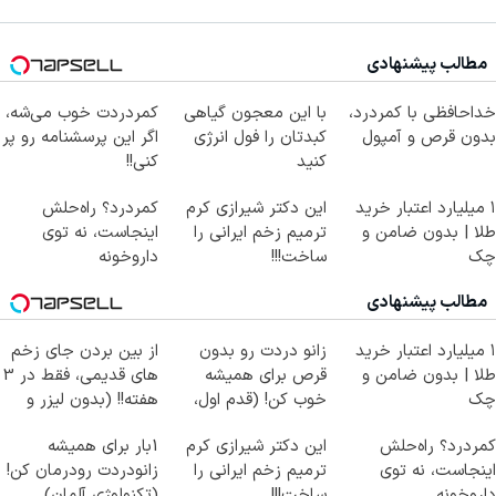
مطالب پیشنهادی
خداحافظی با کمردرد،
با این معجون گیاهی
کمردردت خوب می‌شه،
بدون قرص و آمپول
کبدتان را فول انرژی
اگر این پرسشنامه رو پر
کنید
کنی!!
۱ میلیارد اعتبار خرید
این دکتر شیرازی کرم
کمردرد؟ راه‌حلش
طلا | بدون ضامن و
ترمیم زخم ایرانی را
اینجاست، نه توی
چک
ساخت!!!
داروخونه
مطالب پیشنهادی
۱ میلیارد اعتبار خرید
زانو دردت رو بدون
از بین بردن جای زخم
طلا | بدون ضامن و
قرص برای همیشه
های قدیمی، فقط در 3
چک
خوب کن! (قدم اول،
هفته!! (بدون لیزر و
پرسش‌نامه)
جراحی)
کمردرد؟ راه‌حلش
این دکتر شیرازی کرم
1بار برای همیشه
اینجاست، نه توی
ترمیم زخم ایرانی را
زانودردت رودرمان کن!
داروخونه
ساخت!!!
(تکنولوژی آلمان)