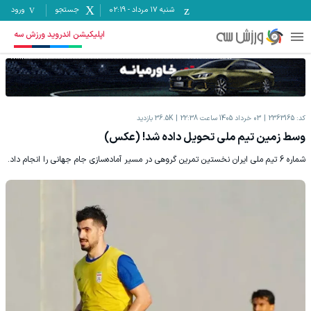
شنبه ۱۷ مرداد
-
02:19
جستجو
ورود
اپلیکیشن اندروید ورزش سه
کد:
2363165
03 خرداد 1405 ساعت 22:38
36.5K
بازدید
وسط زمین تیم ملی تحویل داده شد! (عکس)
شماره 6 تیم ملی ایران نخستین تمرین گروهی در مسیر آماده‌سازی جام جهانی را انجام داد.