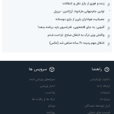
زنده و فوری از بازار نقل و انتقالات
اولین جام‌جهانی مارادونا، آرژانتین - برزیل
عصبانیت هواداران بایرن از بازی دوستانه
آشوبی: به جای قلعه‌نویی، فدراسیون باید برنامه بدهد!
واکنش وزیر ترک به انتقال صلاح: ناراحت شدم
انتقال مهم پدیده 20 ساله منتفی شد (عکس)
راهنما
سرویس ها
دانلود اپلیکیشن
سوژه‌های ورزشی شما
ارتباط با ما
اخبار ورزشی
تبلیغات
پادکست
درباره ما
لیگ ها و رقابت ها
ابزار توسعه دهندگان
ویدئو
فرصت های شغلی
روزنامه