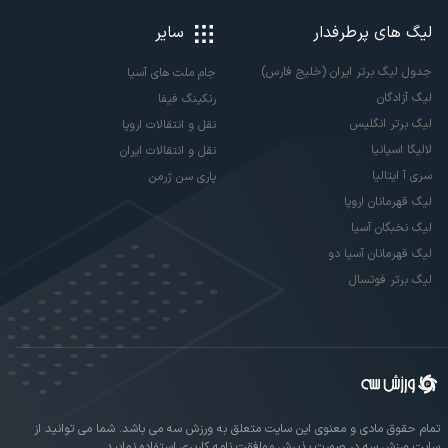
لیگ های پرطرفدار
سایر
جدول لیگ برتر ایران (خلیج فارس)
جام ملت های آسیا
لیگ آزادگان
رنکینگ فیفا
لیگ برتر انگلیس
نقل و انتقالات اروپا
لالیگا اسپانیا
نقل و انتقالات ایران
سری آ ایتالیا
پاری سن ژرمن
لیگ قهرمانان اروپا
لیگ نخبگان آسیا
لیگ قهرمانان آسیا دو
لیگ برتر فوتسال
تمام حقوق مادی و معنوی این سایت متعلق به ورزش سه می باشد. شما می توانید از
سایت ورزش سه در صورت پذیرش موافقت نامه کاربری استفاده نمایید.