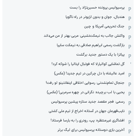
پرسپولیس پرونده حسین‌نژاد را بست
هندبال، جوان و بدون لژیونر در راه ناگویا
جنگ تحریمی آمریکا و چین
واکنش جالب به نیمکت‌نشینی: مربی بهتر از من می‌داند
بازگشت رسمی ابراهیم صادقی به نیمکت سایپا
پیاتزا با یک دستور جدید برگشت
گل تماشایی کوالیارلا که فوتبال ایتالیا را شوکه کرد!
امید عالیشاه با دل چرکین در تیم جدید! (عکس)
جنجال تمام‌نشدنی:‌ رسوایی اخلاقی اینفانتینو لو رفت!
یحیی با لب برچیده: نگرانی در چهره سرمربی! (عکس)
رسمی: فجر مقصد جدید ستاره پیشین پرسپولیس
نایب‌قهرمان جهان در آستانه اخراج از تیم ملی کشتی
افشاگری غیرمنتظره: پپ، رودری را به بارسا فرستاد!
آخرین بازی دوستانه پرسپولیس برای لیگ برتر