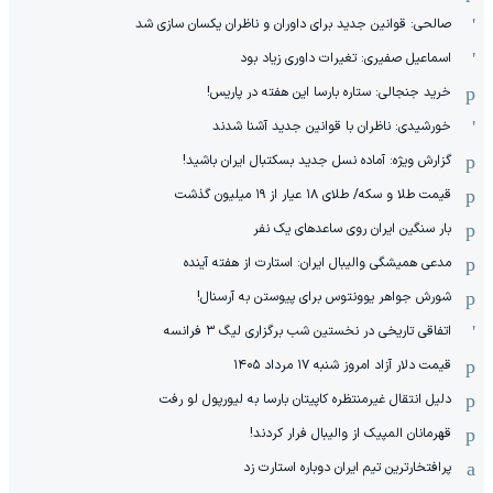
صالحی: قوانین جدید برای داوران و ناظران یکسان سازی شد
اسماعیل صفیری: تغیرات داوری زیاد بود
خرید جنجالی: ستاره بارسا این هفته در پاریس!
خورشیدی: ناظران با قوانین جدید آشنا شدند
گزارش ویژه‌: آماده نسل جدید بسکتبال ایران باشید!
قیمت طلا و سکه/ طلای ۱۸ عیار از ۱۹ میلیون گذشت
بار سنگین ایران روی ساعدهای یک نفر
مدعی همیشگی والیبال ایران: استارت از هفته آینده
شورش جواهر یوونتوس برای پیوستن به آرسنال!
اتفاقی تاریخی در نخستین شب برگزاری لیگ ۳ فرانسه
قیمت دلار آزاد امروز شنبه ۱۷ مرداد ۱۴۰۵
دلیل انتقال غیرمنتظره کاپیتان بارسا به لیورپول لو رفت
قهرمانان المپیک از والیبال فرار کردند!
پرافتخارترین تیم ایران دوباره استارت زد