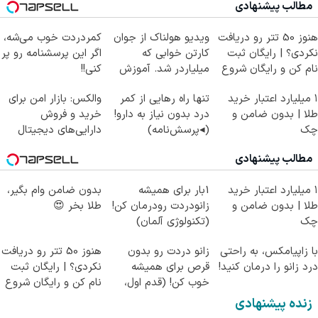
مطالب پیشنهادی
هنوز 50 تتر رو دریافت
ویدیو هولناک از جوان
کمردردت خوب می‌شه،
نکردی؟ | رایگان ثبت
کارتن خوابی که
اگر این پرسشنامه رو پر
نام کن و رایگان شروع
میلیاردر شد. آموزش
کنی!!
کن!
رایگان
۱ میلیارد اعتبار خرید
تنها راه رهایی از کمر
والکس: بازار امن برای
طلا | بدون ضامن و
درد بدون نیاز به دارو!
خرید و فروش
چک
(◂پرسش‌نامه)
دارایی‌های دیجیتال
مطالب پیشنهادی
۱ میلیارد اعتبار خرید
1بار برای همیشه
بدون ضامن وام بگیر،
طلا | بدون ضامن و
زانودردت رودرمان کن!
طلا بخر 😍
چک
(تکنولوژی آلمان)
◂پرسشنامه▸
با زاپیامکس، به راحتی
زانو دردت رو بدون
هنوز 50 تتر رو دریافت
درد زانو را درمان کنید!
قرص برای همیشه
نکردی؟ | رایگان ثبت
خوب کن! (قدم اول،
نام کن و رایگان شروع
پرسش‌نامه)
کن!
زنده پیشنهادی