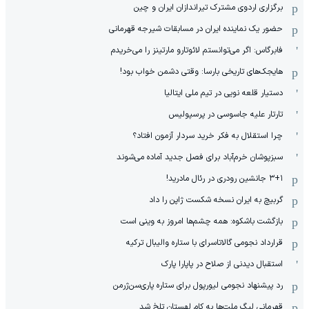
برگزاری اردوی مشترک تیراندازان ایران و چین
حضور یک نماینده ایران در مسابقات شیرجه قهرمانی
فابرگاس: اگر می‌توانستم لائوتارو مارتینز را می‌خریدم
هایجک‌های تاریخی بارسا: وقتی دشمن خواب بود!
دستیار قلعه نویی در تیم ملی ایتالیا
تارتار علیه جاسوسی در پرسپولیس
چرا استقلال به فکر خرید سردار آزمون افتاد؟
سبزپوشان خرم‌آباد برای فصل جدید آماده می‌شوند
۳+۱ جانشین رودری در رئال مادرید!
گربیچ به ایران نسخه شکست ژاپن را داد
بازگشت باشکوه: همه چشم‌ها امروز به وینی است
قرارداد نجومی گالاتاسرای با ستاره والیبال ترکیه
استقبال دیدنی از صلاح در پاپارا پارک
رد پیشنهاد نجومی لیورپول برای ستاره پاری‌سن‌ژرمن
قهرمانی لیگ ملت‌ها به کام لهستان تلخ شد