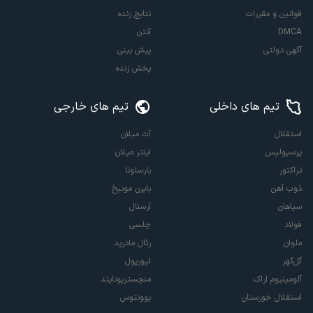
قوانین و مقررات
نتایج زنده
DMCA
آنتن
آگهی دولتی
پیش بینی
پخش زنده
تیم های داخلی
تیم های خارجی
استقلال
آث میلان
پرسپولیس
اینتر میلان
تراکتور
بارسلونا
ذوب آهن
بایرن مونیخ
سپاهان
آرسنال
فولاد
چلسی
ملوان
رئال مادرید
گل‌گهر
لیورپول
آلومینیوم اراک
منچستریونایتد
استقلال خوزستان
یوونتوس