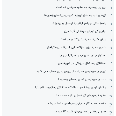
این بار بارسلونا به ستاره سوئدی نه گفت!
گل‌های ناب به طاق دروازه؛ کابوس بزرگ دروازه‌بان‌ها
پاسخ منفی جواهر اینتر به آرسنال و یونایتد
اولین گل دوران حرفه ای گرت بیل
ارزش خرید جدید رئال 93 برابر شد!
ادعای جدید وزیر خزانه داری آمریکا درباره توافق
دستیار جدید سهراب از اسپانیا می آید
استقلال به دنبال میزبانی در شهرقدس
نوری: پرسپولیس همیشه از بیرون زمین حمایت می شود
علت پرسپولیسی شدن رحمان چه بود؟
واکنش نوری پیشکسوت باشگاه استقلال به توییت تاجرنیا
ستاره نیجریه‌ای کل فصل را از دست داد!
مقصد جدید گلر سابق پرسپولیس مشخص شد
جدول پخش زنده بازی‌های شنبه 17 مرداد