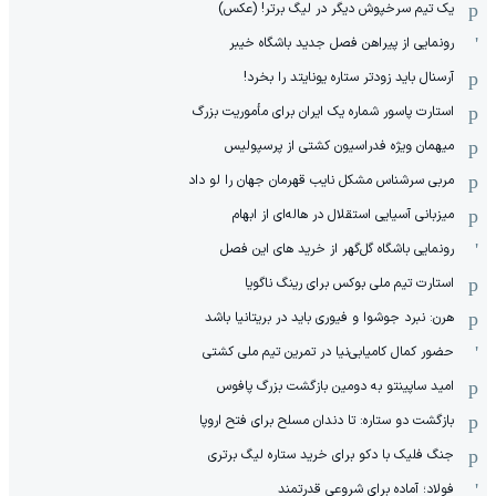
یک تیم سرخپوش دیگر در لیگ برتر! (عکس)
رونمایی از پیراهن فصل جدید باشگاه خیبر
آرسنال باید زودتر ستاره یونایتد را بخرد!
استارت پاسور شماره یک ایران برای مأموریت بزرگ
میهمان ویژه فدراسیون کشتی از پرسپولیس
مربی سرشناس مشکل نایب قهرمان جهان را لو داد
میزبانی آسیایی استقلال در هاله‌ای از ابهام
رونمایی باشگاه گل‌گهر از خرید های این فصل
استارت تیم ملی بوکس برای رینگ ناگویا
هرن: نبرد جوشوا و فیوری باید در بریتانیا باشد
حضور کمال کامیابی‌نیا در تمرین تیم ملی کشتی
امید ساپینتو به دومین بازگشت بزرگ پافوس
بازگشت دو ستاره: تا دندان مسلح برای فتح اروپا
جنگ فلیک با دکو برای خرید ستاره لیگ برتری
فولاد؛ آماده برای شروعی قدرتمند