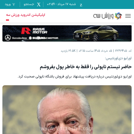
شنبه ۱۷ مرداد
-
02:59
جستجو
ورود
اپلیکیشن اندروید ورزش سه
کد:
2363405
05 خرداد 1405 ساعت 02:15
31.5K
بازدید
اورلیو دی‌لورنتیس:
حاضر نیستم ناپولی را فقط به خاطر پول بفروشم
اورلیو دی‌لورنتیس درباره دریافت پیشنهاد برای فروش باشگاه ناپولی صحبت کرد.