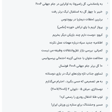
به یادماندنی، گل زامبروتا به اوکراین در جام جهانی 2006
خیبر با چهار گل به استقبال لیگ برتر رفت
برترین لحظات دیماریا در یوونتوس
پرواز کریم با پای ترکش خورده (عکس)
کیوو: دوست دارم چند بازیکن دیگر بخریم
اطلاعیه جدید سپاه درباره مهمات عمل نکرده
کمپانی: بررسی بازار نقل‌وانتقالات وظیفه من نیست
مخالفت ملوان با جدایی گزینه احتمالی پرسپولیس
10 گل برتر جام جهانی 2008 فوتسال
تساوی جذاب تازه واردهای لیگ در بازی دوستانه
به هر تصمیمی که مسی بگیرد، احترام می‌گذارم
نوستالژی، میلان 5 - ناپولی 2 (2007/2008)
توپ طلا انتقال رودری را رسمی کرد!
مسیر وحشتناک برای ستاره زن ورزش ایران!