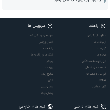
یک رکورد ویژه برای ستاره دفاعی تراکتور
راهنما
سرویس ها
دانلود اپلیکیشن
سوژه‌های ورزشی شما
ارتباط با ما
اخبار ورزشی
تبلیغات
پادکست
درباره ما
لیگ ها و رقابت ها
ابزار توسعه دهندگان
ویدئو
فرصت های شغلی
روزنامه
قوانین و مقررات
نتایج زنده
DMCA
آنتن
آگهی دولتی
پیش بینی
پخش زنده
تیم های داخلی
تیم های خارجی