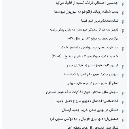
جانشین احتمالی فرانک کسیه از لالیگا می‌آید
بمب شبانه: رونالد آرائوخو به لیورپول پیوست!
شکست‌ناپذیرترین تیم آسیا
نیمار سه بار تا نزدیکی پیوستن به رئال پیش رفت
برترین لحظات موتو GP در سال 2026
دو خرید بعدی پرسپولیس مشخص شدند
خاطره انگیز، یوونتوس 2 - بایرن مونیخ 1 (2005)
اولین کارت قرمز نسل زد فوتبال جهان!
میزبان جدید سوپرجام اسپانیا کجاست؟
تمام گل های مسی در جام های جهانی
سازمان ملل: منتظر نتایج مذاکرات تنگه هرمز هستیم
اختصاصی: احتمال تعویق شروع فصل جدید
مشکل در نهایی شدن خرید جدید آرسنال
منصوریان: داور بازی فوتبال را به بوکس تبدیل کرد
شکارچیان ثانیه‌ها، گل های لحظه آخر