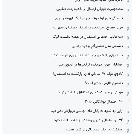
مصدومیت بازیکن آرسنال از ناحیه رباط صلیبی
تمام گل های لواندوفسکی در لیگ قهرمانان اروپا
مربی مطرح اسپانیایی در آستانه دستیاری سهراب
سه غایب احتمالی استقلال در هفته نخست لیگ
ناشناس مثل شمس‌آذرِ وحید رضایی
همه برای باز شدن پنجره استقلال پای کار هستند
خشایار آخرین بازمانده گرگانی‌ها در اردوی ملی
کادوی تولد 40 سالگی آدان: بازگشت به استقلال!
تصمیم طارمی جدی است!
مومنی: رامین کمک‌های استقلال را یادش نرود
40 احتمال پوشکاش 2026
ژابی به شایعات پایان داد: چلسی دروازبان نمی‌خرد
۳۲ روز متوالی: دوری رونالدو از النصر ادامه دارد
استقلال به دنبال میزبانی در شهر قدس