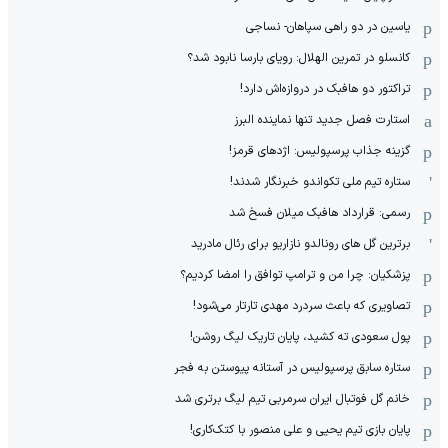
یاسین در دو راهی سپاهان- نساجی
کانسلو در تمرین الهلال: رویای بارسا نابود شد؟
تراکتور دو هافبک در دروازه‌اش دارد!
استارت فصل جدید تنها نماینده البرز
گزینه جذاب پرسپولیس: اژدهای قرمز!
ستاره تیم ملی تکواندو خبرنگار شدند!
رسمی: قرارداد هافبک میلان فسخ شد
برترین گل های رونالدو نازاریو برای رئال مادرید
پزشکیان: چرا من و ترامپ توافق را امضا کردیم؟
تصاویری که باعث سردرد مهدی تارتار می‌شود!
پول سعودی ته کشید، پایان تاریک لیگ روشن!
ستاره سابق پرسپولیس در آستانه پیوستن به فجر
خانم گل فوتبال ایران سرمربی تیم لیگ برتری شد
پایان بازی تیم یحیی و علی منصور با کتک‌کاری!