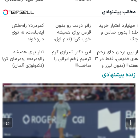
مطالب پیشنهادی
۱ میلیارد اعتبار خرید
زانو دردت رو بدون
کمردرد؟ راه‌حلش
طلا | بدون ضامن و
قرص برای همیشه
اینجاست، نه توی
چک
خوب کن! (قدم اول،
داروخونه
پرسش‌نامه)
از بین بردن جای زخم
این دکتر شیرازی کرم
1بار برای همیشه
های قدیمی، فقط در 3
ترمیم زخم ایرانی را
زانودردت رودرمان کن!
هفته!! (بدون لیزر و
ساخت!!!
(تکنولوژی آلمان)
جراحی)
◂پرسشنامه▸
زنده پیشنهادی