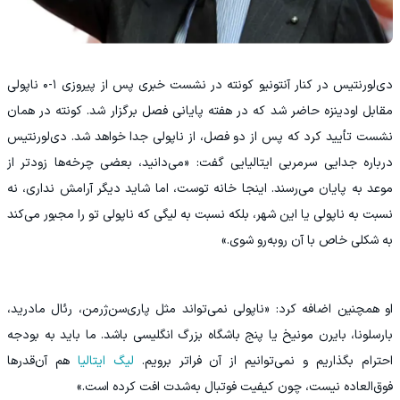
دی‌لورنتیس در کنار آنتونیو کونته در نشست خبری پس از پیروزی ۱-۰ ناپولی
مقابل اودینزه حاضر شد که در هفته پایانی فصل برگزار شد. کونته در همان
نشست تأیید کرد که پس از دو فصل، از ناپولی جدا خواهد شد. دی‌لورنتیس
درباره جدایی سرمربی ایتالیایی گفت: «می‌دانید، بعضی چرخه‌ها زودتر از
موعد به پایان می‌رسند. اینجا خانه توست، اما شاید دیگر آرامش نداری، نه
نسبت به ناپولی یا این شهر، بلکه نسبت به لیگی که ناپولی تو را مجبور می‌کند
به شکلی خاص با آن روبه‌رو شوی.»
او همچنین اضافه کرد: «ناپولی نمی‌تواند مثل پاری‌سن‌ژرمن، رئال مادرید،
بارسلونا، بایرن مونیخ یا پنج باشگاه بزرگ انگلیسی باشد. ما باید به بودجه
احترام بگذاریم و نمی‌توانیم از آن فراتر برویم.
لیگ ایتالیا
هم آن‌قدرها
فوق‌العاده نیست، چون کیفیت فوتبال به‌شدت افت کرده است.»