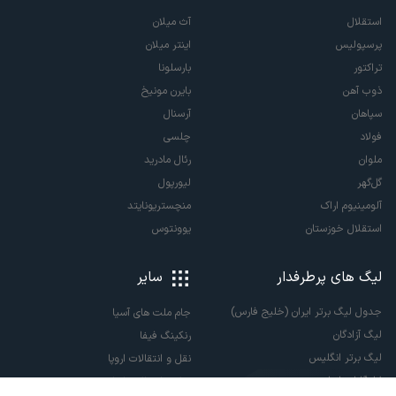
استقلال
آث میلان
پرسپولیس
اینتر میلان
تراکتور
بارسلونا
ذوب آهن
بایرن مونیخ
سپاهان
آرسنال
فولاد
چلسی
ملوان
رئال مادرید
گل‌گهر
لیورپول
آلومینیوم اراک
منچستریونایتد
استقلال خوزستان
یوونتوس
لیگ های پرطرفدار
سایر
جدول لیگ برتر ایران (خلیج فارس)
جام ملت های آسیا
لیگ آزادگان
رنکینگ فیفا
لیگ برتر انگلیس
نقل و انتقالات اروپا
لالیگا اسپانیا
نقل و انتقالات ایران