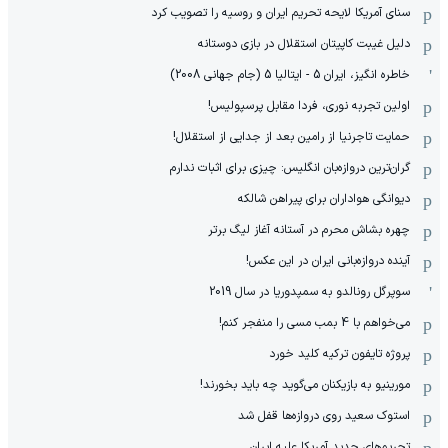
سنای آمریکا لایحه تحریم ایران و روسیه را تصویب کرد
دلیل غیبت کاپیتان استقلال در بازی دوستانه
خاطره انگیز، ایران 5 - ایتالیا 5 (جام جهانی 2008)
اولین تجربه نوری، فردا مقابل پرسپولیس!
حمایت تاجرنیا از رامین بعد از جدایی از استقلال!
گران‌ترین دروازه‌بان انگلیس: چیزی برای اثبات ندارم
دیوانگی هواداران برای پیراهن شالکه
چهره بشاش محرم در آستانه آغاز لیگ برتر
آینده دروازه‌بانی ایران در این عکس!
سوپرگل رونالدو به سمپدوریا در سال 2019
می‌خواهم با 4 بمب مسی را منفجر کنم!
پروژه تایفون ترکیه کلید خورد
مورینیو به بازیکنان می‌گوید چه باید بخورند!
استوک سعید روی دروازه‌ها قفل شد
تحریم‌های جدید آمریکا علیه ایران