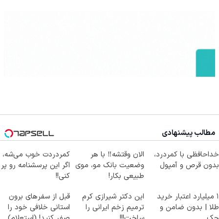
مطالب پیشنهادی
خداحافظی با کمردرد،
الان وقتشه‼️ با هر
کمردردت خوب می‌شه،
بدون قرص و آمپول
وضعیت بانک مو، موی
اگر این پرسشنامه رو پر
طبیعی بکار!
کنی!!
۱ میلیارد اعتبار خرید
این دکتر شیرازی کرم
قبل از سفرهای برون
طلا | بدون ضامن و
ترمیم زخم ایرانی را
استانی خلافی خود را
چک
ساخت!!!
صفر کنید! (استعلام)