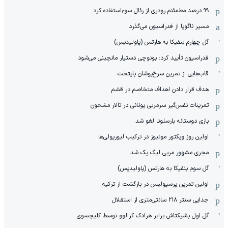
۹۹ درصد مطمئنم رودری از رئال سوءاستفاده کرد
مسیر ناگویا از فدراسیون می‌گذرد
گل چهارم بنفیکا به هارتس (پاولیدیس)
فدراسیون تأیید کرد: بونوچی دستیار مانچینی می‌شود
قاب‌هایی از تمرین سرخ‌پوشان پایتخت
هدف قرار دادن اهداف متخاصم در قشم
‏تمرینات نفس‌گیر سرمربی یونانی در تالار مشحون
بازی دوستانه بارسلونا لغو شد
اولین روز ویکتور مونیوز در ترکیب لیورپولی‌ها
مجری مشهور مربی لیگ یک شد
گل سوم بنفیکا به هارتس (پاولیدیس)
اولین تمرین پرسپولیس در بازگشت از ترکیه
جدایی سنتر ۲۱۸ سانتی‌متری از استقلال
گل اول بشیکتاش برابر هرادک کرالوو توسط کلیچسوی