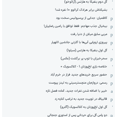
گل دوم بنفیکا به هارتس (آرائوخو)
بشیکتاش برابر هرادک کرالوو 10 نفره شد!
کاظمیان: جدایی از پرسپولیس سخت بود
بیخیال جذب مهاجم: فقط توافق با رامین رضاییان!
مربی سابق میلان از دنیا رفت
پیروزی اروپایی آبی‌ها با گلزنی جانشین اللهیار
گل اول بنفیکا به هارتس (سیلوا)
سحرخیزان با توپ پر برگشت (عکس)
خلاصه بازی لخ‌پوزنان 1 - کلاکسویک 0
حضور سریع خریدهای جدید فراز در خرم آباد
رسمی: دروازه‌بان منچسترسیتی به لیدز پیوست
خیبر با اضافه شدن نفرات جدید، آماده فصل تازه
قالیباف در توییت جدید به ترامپ کنایه زد
گل اول لخ‌پوزنان به کلاکسویک (آگنرو)
دو پاس گل برای حردانی پس از استوری جنجالی