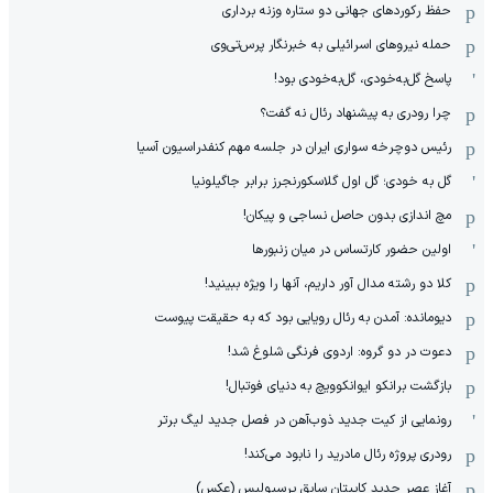
حفظ رکوردهای جهانی دو ستاره وزنه برداری
حمله نیروهای اسرائیلی به خبرنگار پرس‌تی‌وی
پاسخ گل‌به‌خودی، گل‌به‌خودی بود!
چرا رودری به پیشنهاد رئال نه گفت؟
رئیس دوچرخه سواری ایران در جلسه مهم کنفدراسیون آسیا
گل به خودی؛ گل اول گلاسکورنجرز برابر جاگیلونیا
مچ اندازی بدون حاصل نساجی و پیکان!
اولین حضور کارتساس در میان زنبورها
کلا دو‌ رشته مدال آور داریم، آنها را ویژه ببینید!
دیومانده: آمدن به رئال رویایی بود که به حقیقت پیوست
دعوت در دو گروه: اردوی فرنگی شلوغ شد!
بازگشت برانکو ایوانکوویچ به دنیای فوتبال!
رونمایی از کیت جدید ذوب‌آهن در فصل جدید لیگ برتر
رودری پروژه رئال مادرید را نابود می‌کند!
آغاز عصر جدید کاپیتان سابق پرسپولیس (عکس)