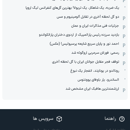
یک ضربه، یک شاهکار، یک تریولا! بهترین گل‌های کنفرانس لیگ اروپا
دو گل لحظه آخری در تقابل آلومینیوم و مس
جزئیات فنی مذاکرات ایران و عمان
بازدید سرزده رئیس پارالمپیک از اردوی دختران پاراتکواندو
احمد نور و پایان سریع شایعه پرسپولیس! (عکس)
رسمی: فورلان سرمربی اروگوئه شد
توقف فجر مقابل جوانان ایران با گل لحظه آخری
رونالدو در یونایتد، انفجار یک نبوغ
الساندرو، یار باوفای یوونتوس
ارزشمندترین هافبک ایران مشخص شد
راهنما
سرویس ها