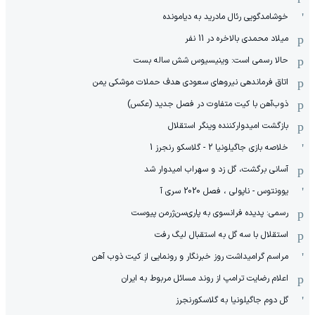
خوشامدگویی رئال مادرید به دیامونده
میلاد محمدی بالاخره در 11 نفر
حالا رسمی است: وینیسیوس شش ساله بست
اتاق فرماندهی نیروهای سعودی هدف حملات موشکی یمن
ذوب‌آهن با کیت متفاوت در فصل جدید (عکس)
بازگشت امیدوارکننده وینگر استقلال
خلاصه بازی جاگیلونیا 2 - گلاسکو رنجرز 1
آسانی برگشت، گل زد و سهراب امیدوار شد
یوونتوس - ناپولی ، فصل 2020 سری آ
رسمی: پدیده فرانسوی به پاری‌سن‌ژرمن پیوست
استقلال با سه گل به استقبال لیگ رفت
مراسم گرامیداشت روز خبرنگار و رونمایی از کیت ذوب آهن
اعلام رضایت ترامپ از روند مسائل مربوط به ایران
گل دوم جاگیلونیا به گلاسکورنجرز