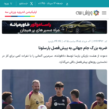
جمعه ۱۶ مرداد
-
01:45
جستجو
ورود
اپلیکیشن اندروید ورزش سه
کد:
2363493
06 خرداد 1405 ساعت 02:15
34.3K
بازدید
ضربه بزرگ جام جهانی به پیش‌فصل بارسلونا
دعوت از هشت بازیکن بارسا توسط دلافوئنته، سرمربی آلمانی را با نفرات کمی برای کار در
نخستین روزهای پیش‌فصل باقی می‌گذارد.