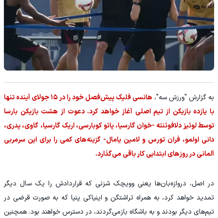
به گزارش "ورزش سه"،
هانسی فلیک پیش‌فصل خود را در ۱۵ جولای آینده تنها
با یازده بازیکن از تیم اصلی آغاز خواهد کرد. دعوت از هشت بازیکن بارسا
توسط لوئیز دلافوئنته -خوان گارسیا، پائو کوبارسی، اریک گارسیا، گاوی، پدری،
دانی اولمو، فران تورس و لامین یامال- گزینه‌های کمی را برای این سرمربی
آلمانی در روزهای ابتدایی کار باقی می‌گذارد.
در اصل، دروازه‌بان‌ها یعنی وویچک شزنی که قراردادش را یک سال دیگر
تمدید خواهد کرد، به همراه تراشتگن و اینیاکی پنیا که به صورت قرضی در
تیم‌های دیگر بودند و به باشگاه بازمی‌گردند، در دسترس خواهند بود. همچنین