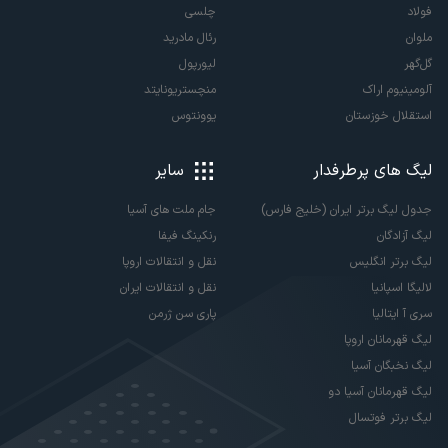
فولاد
چلسی
ملوان
رئال مادرید
گل‌گهر
لیورپول
آلومینیوم اراک
منچستریونایتد
استقلال خوزستان
یوونتوس
لیگ های پرطرفدار
سایر
جدول لیگ برتر ایران (خلیج فارس)
جام ملت های آسیا
لیگ آزادگان
رنکینگ فیفا
لیگ برتر انگلیس
نقل و انتقالات اروپا
لالیگا اسپانیا
نقل و انتقالات ایران
سری آ ایتالیا
پاری سن ژرمن
لیگ قهرمانان اروپا
لیگ نخبگان آسیا
لیگ قهرمانان آسیا دو
لیگ برتر فوتسال