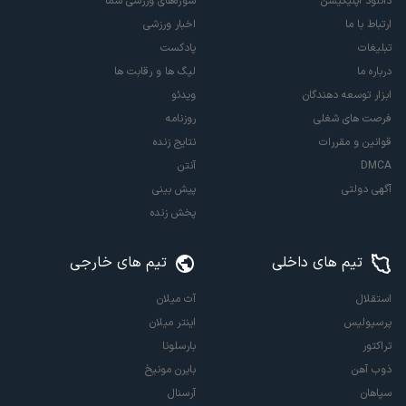
دانلود اپلیکیشن
سوژه‌های ورزشی شما
ارتباط با ما
اخبار ورزشی
تبلیغات
پادکست
درباره ما
لیگ ها و رقابت ها
ابزار توسعه دهندگان
ویدئو
فرصت های شغلی
روزنامه
قوانین و مقررات
نتایج زنده
DMCA
آنتن
آگهی دولتی
پیش بینی
پخش زنده
تیم های داخلی
تیم های خارجی
استقلال
آث میلان
پرسپولیس
اینتر میلان
تراکتور
بارسلونا
ذوب آهن
بایرن مونیخ
سپاهان
آرسنال