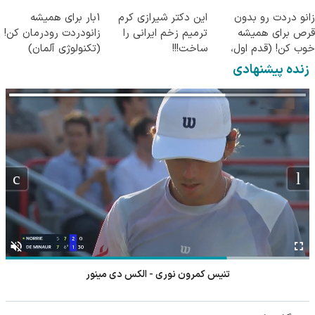
جراحی)
زانو دردت رو بدون
این دکتر شیرازی کرم
1بار برای همیشه
قرص برای همیشه
ترمیم زخم ایرانی را
زانودردت رودرمان کن!
خوب کن! (قدم اول،
ساخت!!!
(تکنولوژی آلمان)
پرسش‌نامه)
◂پرسشنامه▸
زنده پیشنهادی
تنیس کمرون نوری - الکس دی مینور