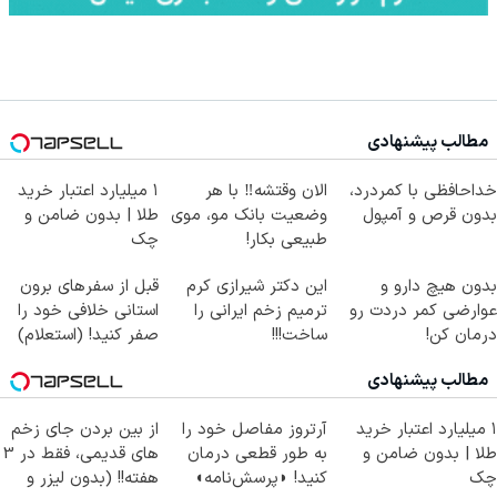
مطالب پیشنهادی
خداحافظی با کمردرد،
الان وقتشه‼️ با هر
۱ میلیارد اعتبار خرید
بدون قرص و آمپول
وضعیت بانک مو، موی
طلا | بدون ضامن و
طبیعی بکار!
چک
بدون هیچ دارو و
این دکتر شیرازی کرم
قبل از سفرهای برون
عوارضی کمر دردت رو
ترمیم زخم ایرانی را
استانی خلافی خود را
درمان کن!
ساخت!!!
صفر کنید! (استعلام)
(پرسش‌نامه)
مطالب پیشنهادی
۱ میلیارد اعتبار خرید
آرتروز مفاصل خود را
از بین بردن جای زخم
طلا | بدون ضامن و
به طور قطعی درمان
های قدیمی، فقط در 3
چک
کنید! ◗پرسش‌نامه◖
هفته!! (بدون لیزر و