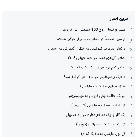
آخرین اخبار
مسی و نیمار، زوج تکرار نشدنی آبی اناری‌ها
ترامپ: شخصاً در مذاکرات با ایران درگیر هستم
واکنش سرمربی نیوکسل به انتقال گیمارش به آرسنال
تمامی گل‌های کانادا در جام جهانی 2026
امتیاز تیم پرماجرای لیگ یک واگذار شد
هافبک پرسپولیس در سه راهی گرفتار شد!
خلاصه بازی بنفیکا 6 - هارتس 1
تبریک جالب تونی کروس به وینیسیوس
گل ششم بنفیکا به هارتس (شلدروپ)
یک گلر و یک مدافع مطرح در راه اصفهان
گل پنجم بنفیکا به هارتس (دوران)
گل اول هارتس به بنفیکا (رناد)