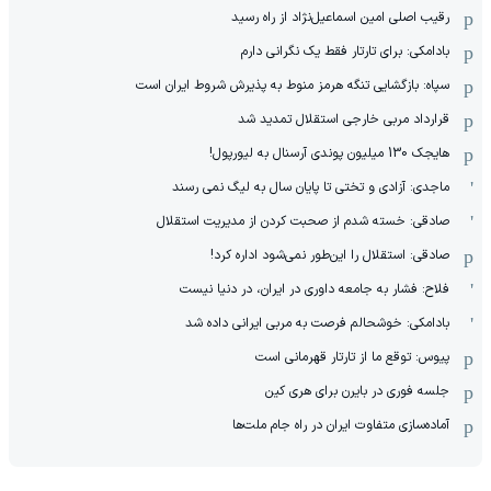
رقیب اصلی امین اسماعیل‌نژاد از راه رسید
بادامکی: برای تارتار فقط یک نگرانی دارم
سپاه: بازگشایی تنگه هرمز منوط به پذیرش شروط ایران است
قرارداد مربی خارجی استقلال تمدید شد
هایجک 130 میلیون پوندی آرسنال به لیورپول!
ماجدی: آزادی و تختی تا پایان سال به لیگ نمی رسند
صادقی: خسته شدم از صحبت کردن از مدیریت استقلال
صادقی: استقلال را این‌طور نمی‌شود اداره کرد!
فلاح: فشار به جامعه داوری در ایران، در دنیا نیست
بادامکی: خوشحالم فرصت به مربی ایرانی داده شد
پیوس: توقع ما از تارتار قهرمانی است
جلسه فوری در بایرن برای هری کین
آماده‌سازی متفاوت ایران در راه جام ملت‌ها