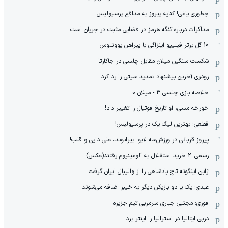
چطوری یاغی! کنایه پیروز به مدافع پرسپولیس
مذاکرات درباره تنگه هرمز در فضایی مثبت در جریان است
10 گل برتر فیلیپو اینزاگی با پیراهن یوونتوس
شکست سنگین میلان مقابل چلسی در جاکارتا
رودری آخرین پیشنهاد تمدید سیتی را رد کرد
خلاصه بازی چلسی 3 - میلان 0
خورخه مسی، او تاریخ فوتبال را تغییر داد!
قطعی: بهترین لیگ یک در پرسپولیس!
پیروز قربانی در ورزش‌سه لایو: بیرانوند، علی دایی و قلب!
رسمی: 2 خرید استقلال به آلومینیوم رفتند(عکس)
ژاپن اینگونه تاج پادشاهی را از والیبال ایران گرفت
عبدی: یک یا دو بازیکن دیگر به خیبر اضافه می‌شوند
فوری: مجتبی جباری سرمربی تیم جزیره
دربی ایتالیا در استرالیا را اینتر برد