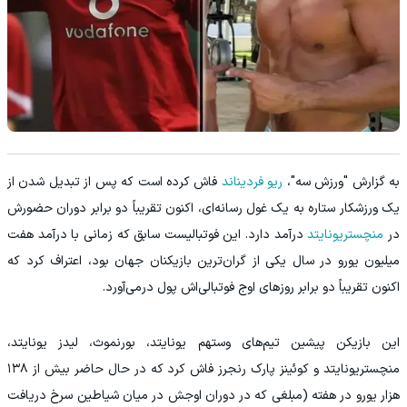
به گزارش "ورزش سه"،
ریو فردیناند
فاش کرده است که پس از تبدیل شدن از
یک ورزشکار ستاره به یک غول رسانه‌ای، اکنون تقریباً دو برابر دوران حضورش
در
منچستریونایتد
درآمد دارد. این فوتبالیست سابق که زمانی با درآمد هفت
میلیون یورو در سال یکی از گران‌ترین بازیکنان جهان بود، اعتراف کرد که
اکنون تقریباً دو برابر روزهای اوج فوتبالی‌اش پول درمی‌آورد.
این بازیکن پیشین تیم‌های وستهم یونایتد، بورنموث، لیدز یونایتد،
منچستریونایتد و کوئینز پارک رنجرز فاش کرد که در حال حاضر بیش از ۱۳۸
هزار یورو در هفته (مبلغی که در دوران اوجش در میان شیاطین سرخ دریافت