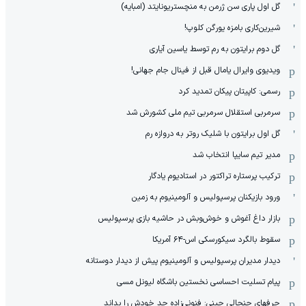
گل اول پاری سن ژرمن به منچستریونایتد (امبایه)
شیرین‌کاری بامزه یورگن کلوپ!
گل دوم برایتون به رم توسط یاسین آیاری
ویدیوی وایرال یامال قبل از فینال جام جهانی!
رسمی: کاپیتان پیکان تمدید کرد
سرمربی استقلال سرمربی تیم ملی کشورش شد
گل اول برایتون با شلیک روتر به دروازه رم
مدیر تیم سایپا انتخاب شد
ترکیب پرستاره تراکتور در استادیوم یادگار
ورود بازیکنان پرسپولیس و آلومینیوم به زمین
بازار داغ آغوش و خوش‌و‌بش در حاشیه بازی پرسپولیس
سقوط بالگرد سیکورسکی اس-۶۴ آمریکا
دیدار مدیران پرسپولیس و آلومینیوم پیش از دیدار دوستانه
پیام تسلیت احساسی نخستین باشگاه لیونل مسی
حرفهای جنجالی چینی: فنونی‌زاده حد خودش را بداند