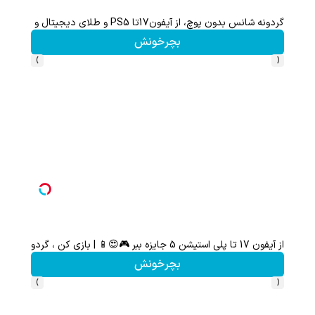
گردونه شانس بدون پوچ، از آیفون17تا PS5 و طلای دیجیتال و دلار🔥
بچرخونش
›
‹
از آیفون 17 تا پلی استیشن 5 جایزه ببر 🎮😍📱 | بازی کن ، گردونه بچرخون
هنوز 50 تتر رو دریافت نکردی؟ | رایگان ثبت نام کن و رایگان شروع کن!
بچرخونش
›
‹