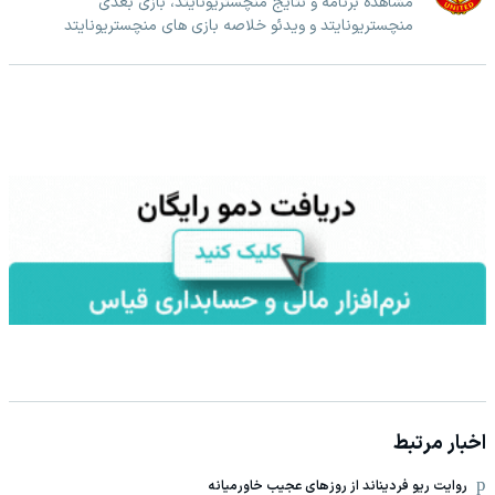
مشاهده برنامه و نتایج منچستریونایتد، بازی بعدی
منچستریونایتد و ویدئو خلاصه بازی های منچستریونایتد
اخبار مرتبط
روایت ریو فردیناند از روزهای عجیب خاورمیانه