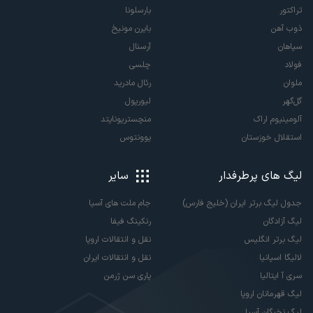
تراکتور
بارسلونا
ذوب آهن
بایرن مونیخ
سپاهان
آرسنال
فولاد
چلسی
ملوان
رئال مادرید
گل‌گهر
لیورپول
آلومینیوم اراک
منچستریونایتد
استقلال خوزستان
یوونتوس
لیگ های پرطرفدار
سایر
جدول لیگ برتر ایران (خلیج فارس)
جام ملت های آسیا
لیگ آزادگان
رنکینگ فیفا
لیگ برتر انگلیس
نقل و انتقالات اروپا
لالیگا اسپانیا
نقل و انتقالات ایران
سری آ ایتالیا
پاری سن ژرمن
لیگ قهرمانان اروپا
لیگ نخبگان آسیا