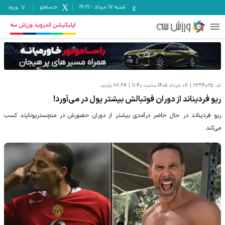
شنبه ۱۷ مرداد
-
19:21
جستجو
ورود
اپلیکیشن اندروید ورزش سه
کد:
2364035
08 خرداد 1405 ساعت 11:40
28.6K
بازدید
ریو فردیناند از دوران فوتبالش بیشتر پول در می‌آورد!
ریو فردیناند در حال حاضر درآمدی بیشتر از دوران حضورش در منچستریونایتد کسب
می‌کند.