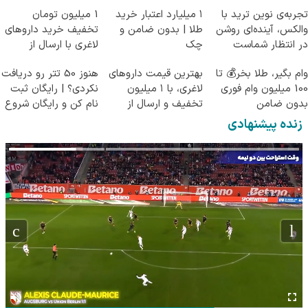
تجربه‌ی نوین ترید با
۱ میلیارد اعتبار خرید
1 میلیون تومان
والکس، آینده‌ای روشن
طلا | بدون ضامن و
تخفیف خرید داروهای
در انتظار شماست
چک
لاغری با ارسال از
داروخانه و پک یخ!
وام بگیر، طلا بخر💰 تا
بهترین قیمت داروهای
هنوز 50 تتر رو دریافت
100 میلیون وام فوری
لاغری، با ۱ میلیون
نکردی؟ | رایگان ثبت
بدون ضامن
تخفیف و ارسال از
نام کن و رایگان شروع
داروخانه‌
کن!
زنده پیشنهادی