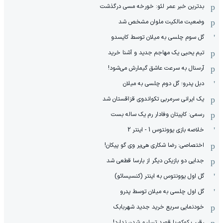
بدترین خبر عمر لئو: خورخه مسی درگذشت
وضعیت مالکیت ملوان مشخص شد
گل سوم چلسی به میلان توسط کایسدو
تیم یحیی یک مهاجم جدید و آشنا خرید
آرسنال به سرعت عاشق گیمارش می‌شود!
دبل پدرو؛ گل دوم چلسی به میلان
یک ایرانی سرمربی تکواندوی قزاقستان شد
رسمی: کاپیتان وفادار رم یک ساله بست
خلاصه بازی یوونتوس 1 - اینتر 2
اختصاصی: رضا شکاری هی‌یر وی‌ گو پیکان!
جدایی دو بازیکن دیگر از بارسا قطعی شد
گل اول یوونتوس به اینتر (کنسیسائو)
گل اول چلسی به میلان توسط پدرو
خودنمایی سریع خرید جدید شهربابک
رقیب کوکوریا قصد تسلیم شدن ندارد!