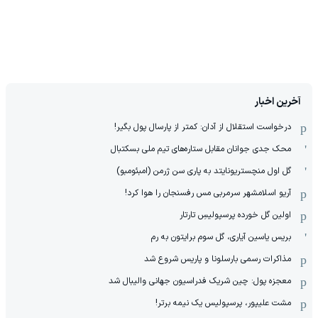
آخرین اخبار
درخواست استقلال از آدان: کمتر از پارسال پول بگیر!
محک جدی ‌جوانان مقابل ستاره‌های تیم ملی بسکتبال
گل اول منچستریونایتد به پاری سن ژرمن (امبئومبو)
آریو اسلامشهر سرمربی مس رفسنجان را هوا کرد!
اولین گل خورده پرسپولیسِ تارتار
بریس یاسین آیاری، گل سوم برایتون به رم
مذاکرات رسمی بارسلونا و پاریس شروع شد
معجزه پول: چین شریک فدراسیون جهانی والیبال شد
مشت علیپور، پرسپولیس یک نیمه برتر!