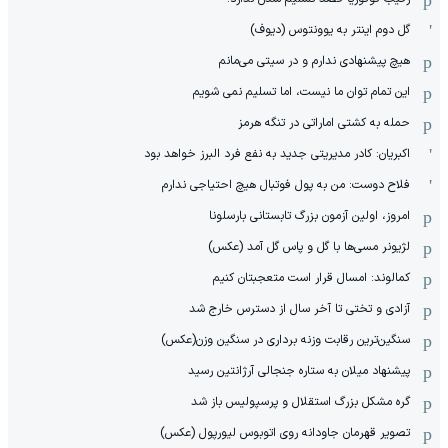
گل دوم اینتر به یوونتوس (دیوف)
هیچ پیشنهادی ندارم و در سیتی می‌مانم
این تمام توان ما نیست، اما تسلیم نمی شویم
حمله به کشتی اماراتی در تنگه هرمز
اکبریان: کادر مدیریتی جدید به نفع فرد البرز خواهد بود
فلاح دوست: من به پول فوتبال هیچ احتیاجی ندارم
امروز، اولین آزمون بزرگ تابستانی بارسلونا
لژیونر مسی‌ها با گل و پاس گل آمد (عکس)
کمالوند: امسال قرار است متعجبتان کنیم
آزادی و تختی تا آخر سال از دسترس خارج شد
سنگین‌ترین رقابت وزنه برداری در سنگین وزن(عکس)
پیشنهاد میلان به ستاره جنجالی آرژانتین رسید
گره مشکل بزرگ استقلال و پرسپولیس باز شد
تصویر قهرمان جاودانه روی اتوبوس لیورپول (عکس)