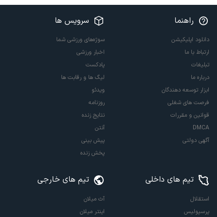
راهنما
سرویس ها
دانلود اپلیکیشن
سوژه‌های ورزشی شما
ارتباط با ما
اخبار ورزشی
تبلیغات
پادکست
درباره ما
لیگ ها و رقابت ها
ابزار توسعه دهندگان
ویدئو
فرصت های شغلی
روزنامه
قوانین و مقررات
نتایج زنده
DMCA
آنتن
آگهی دولتی
پیش بینی
پخش زنده
تیم های داخلی
تیم های خارجی
استقلال
آث میلان
پرسپولیس
اینتر میلان