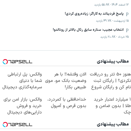
12 اسفند 1404
-
55.8K
بازدید
پاسخ فردیناند به کاراگر: زیاده‌روی کردی!
15 اردیبهشت
-
49.7K
بازدید
انتخاب عجیب: ستاره سابق رئال بالاتر از رونالدو!
25 خرداد
-
20.8K
بازدید
مطالب پیشنهادی
هنوز 50 تتر رو دریافت
الان وقتشه‼️ با هر
والکس: پل ارتباطی
نکردی؟ | رایگان ثبت
وضعیت بانک مو، موی
شما با دنیای
نام کن و رایگان شروع
طبیعی بکار!
سرمایه‌گذاری دیجیتال
کن!
۱ میلیارد اعتبار خرید
خداحافظی با کمردرد،
والکس: بازار امن برای
طلا | بدون ضامن و
بدون قرص و آمپول
خرید و فروش
چک
دارایی‌های دیجیتال
مطالب پیشنهادی