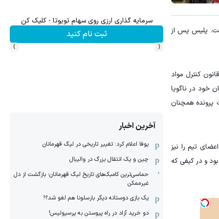
سرمایه گذاری ارزی روی سهام تویوتا - کلیک کن
۳ دلار پاداش در هر لات
است. پلیس پس از
ثبت نام کنید
›
‹
که به ظن نقض قانون کنترل مواد
ن خود در ناگویا
ت پرونده همچنان
آخرین اخبار
یوفا اعلام کرد: تغییر تاریخی در لیگ قهرمانان
عضای تیم را نیز
چین و یک انتقال بزرگ در والیبال
بود و در کیفی که
حماسی‌ترین کامبک‌های تاریخ لیگ قهرمانان؛ بازگشت از دل
غیرممکن
یک بازی دوستانه دیگر بارسلونا هم لغو شد؟!
دو خرید آزاد در راه پیوستن به پرسپولیس!