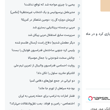
یحیی با چیزی مواجه شد که توقع نداشت!
مدیرعامل پرسپولیس و یک انتخاب غیرمنتظره! (عکس)
گریزمان دوباره گل زد؛ دومین شاهکار در آمریکا!
مربی برجسته بریتانیایی بستری شد
ه بازی برای دبیرستان معتبر توهوکو در استان میاگی و دانشگاه توکای را دارد. او در فصل ۲۶-۲۰۲۵ برای ناگویا در لیگ SV بازی کرد و در ماه
سرپرست سابق استقلال مربی پیکان شد
دیگر مطمئن شدیم! دفاع راست آرسنال طلسم شده
پلیس کره ‌جنوبی ساختمان فدراسیون فوتبال را بست!
چالش سخت شوت‌زنی با جمال موسیالا
روایت احساسی فدراسیون والیبال از تمرین تیم ملی
اتلتیکو مادرید سئول را تکان داد!
دو ایرانی در جمع غول‌های دفاعی آسیا
بودجه سپاهان از تورم جا ماند!
فشار امارات به ترامپ برای حمله زمینی به ایران
اختصاصی - رامین و فولاد: بمب نقل‌و‌انتقالات می‌ترکد؟
انک مو، موی