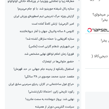
معارفه زیبا و تماشایی ووزینیا در ورزشگاه خانگی کولوکولو
ستاره رئال شیفته مورینیو شد: با او جام می‌بریم!
 میخوای؟
گزارش ویژه: مرگ تدریجی تیم اسطوره‌ای ورزش ایران
بخر!
امیر اکرمی‌نیا: ارتش کاملاً آماده است
کابوس ۸ ساله والیبال جهان با آمار دیوانه‌کننده
ستاره آفریقایی با حمله سارقان کشته شد!
بخر!
من شهریارم، شغلم گلزنی است (عکس)
فوری/ زمان اعلام توافق نهایی مشخص شد
یجی‌کالا (
حضور ملوانی‌ها در ایفمارک
استقبال باشکوه از پدیده جام جهانی: در حد قهرمان!
مقصد جدید محمد موسوی در ٣٨ سالگی!
حراج غول ساختمانی در کازان: ردپای سرمربی سابق ایران
رکورد تاریخی ژاپن: احتمالا تکرارنشدنی!
نهایی شد: پرواز دیومانده به سمت مادرید!
سیاست آتش‌بس دورتر از همیشه