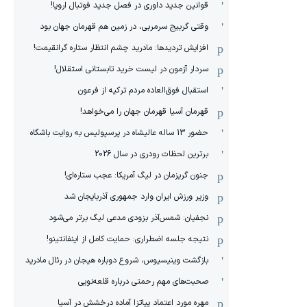
قوانین جدید داوری در فصل جدید فوتبال اروپا!
وقتی گربیج سرمربی، در زمین هم قهرمان جهان بود
افزایش تردیدها: مادرید چشم انتظار ستاره گرانقیمت!
سردار آزمون در لیست خرید تابستانی استقلال!
استقبال فوق‌‌العاده مردم ترکیه از فرعون
قهرمان آسیا قهرمان جهان را می‌خواهد!
حضور 13 ساله عالیشاه در پرسپولیس به روایت باشگاه
برترین لحظات رودری در سال 2026
جنون گریزمان در لیگ آمریکا: عجب ستاره‌ای!
وزیر ورزش ایران وارد جمهوری آذربایجان شد
نجفیان: شمس‌آذر بزودی مدعی لیگ برتر می‌شود
نتیجه جلسه اضطراری: حمایت کامل از اینفانتینو!
بازگشت وینیسیوس، شروع دوباره هیجان در رئال مادرید
صحبت‌های مهم رحمتی درباره قلعه‌نویی
مهره مورد اعتماد پیاتزا آماده درخشش در آسیا