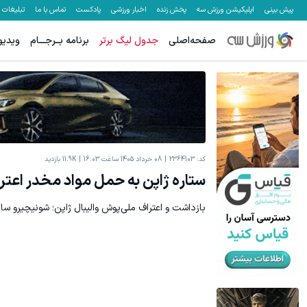
پیش بینی
اپلیکیشن ورزش سه
پخش زنده
اخبار ورزشی
پادکست
تماس با ما
تبلیغات
صفحه‌اصلی
جدول لیگ برتر
برنامه بــرجـــام
ویدیو
کد:
2364103
08 خرداد 1405 ساعت 16:03
11.9K
بازدید
ستاره ژاپن به حمل مواد مخدر اعتر
بازداشت و اعتراف ملی‌پوش والیبال ژاپن؛ شونیچیرو سات