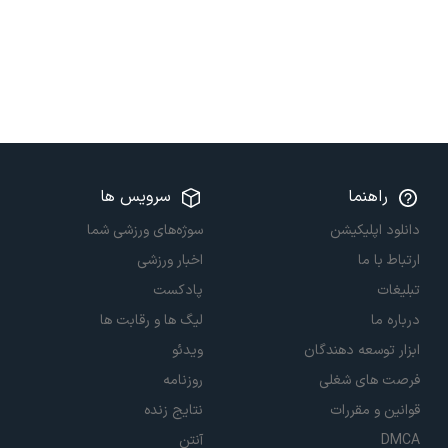
راهنما
سرویس ها
دانلود اپلیکیشن
سوژه‌های ورزشی شما
ارتباط با ما
اخبار ورزشی
تبلیغات
پادکست
درباره ما
لیگ ها و رقابت ها
ابزار توسعه دهندگان
ویدئو
فرصت های شغلی
روزنامه
قوانین و مقررات
نتایج زنده
DMCA
آنتن