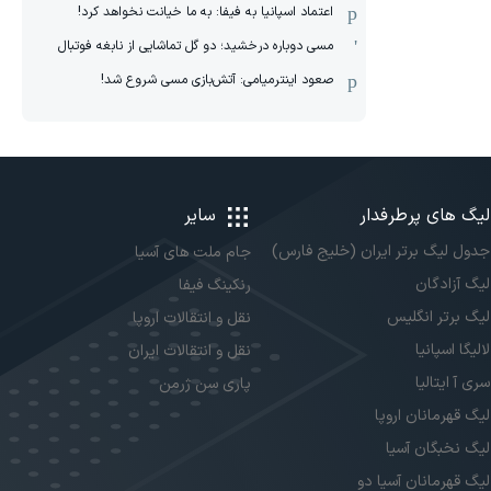
اعتماد اسپانیا به فیفا: به ما خیانت نخواهد کرد!
مسی دوباره درخشید؛ دو گل تماشایی از نابغه فوتبال
صعود اینترمیامی: آتش‌بازی مسی شروع شد!
لیگ های پرطرفدار
سایر
جدول لیگ برتر ایران (خلیج فارس)
جام ملت های آسیا
لیگ آزادگان
رنکینگ فیفا
لیگ برتر انگلیس
نقل و انتقالات اروپا
لالیگا اسپانیا
نقل و انتقالات ایران
سری آ ایتالیا
پاری سن ژرمن
لیگ قهرمانان اروپا
لیگ نخبگان آسیا
لیگ قهرمانان آسیا دو