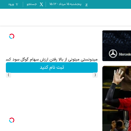
پنجشنبه ۱۵ مرداد
-
15:12
جستجو
ورود
۵۰۰ دلار بونوس و اسپرد از صفر xauusd فقط در کپیتال اکستند
میدونستی میتونی از بالا رفتن ارزش سهام گوگل سود کسب 
ثبت نام کنید
›
‹