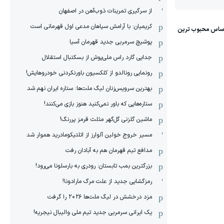
از سرگیری تمرینات ذوب‌آهن در اصفهان
کریمیان: با آرامش سپاهان مدعی اول قهرمانی است
پوشیچ سرمربی جدید قهرمان آسیا
جدایی گارد راس ملی‌پوش از بسکتبال استقلال
رونمایی رونالدو از کلکسیون باورنکردنی خودروهایش!
بهترین سرویس‌زنان لیگ ملت‌ها: ستاره ایران نهم شد
ستاره‌هایی که باور نمی‌کنید هنوز بازی می‌کنند!
ماشین گلزنی گل‌گهر مثلث قرمز پررنگ!
مسیر خروج خولین آلوارز از اتلتیکومادرید هموار شد
مدافع تیم قهرمان هم به آبادان رفت
بزرگترین بمب تابستان: رودری به بارسلونا می‌رود!
رمزگشایی جدید از علت مرگ مارادونا!
مزد درخشش در لیگ ملت‌ها ٢٠٢۶ را گرفت
یک ایرانی سرمربی جدید تیم ملی والیبال نیجریه!