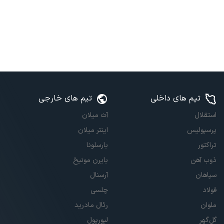
تیم های داخلی
تیم های خارجی
استقلال
آث میلان
پرسپولیس
اینتر میلان
تراکتور
بارسلونا
ذوب آهن
بایرن مونیخ
سپاهان
آرسنال
فولاد
چلسی
ملوان
رئال مادرید
گل‌گهر
لیورپول