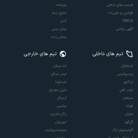
مقصد جدید سرمربیگری مجتبی جباری!
ستاره لیگ ملت‌ها کولر خواست، دولت وارد عمل شد!
مهلکه رامین رضاییان و ضرب شست استقلال!
مدیر خبرساز فدراسیون فوتبال در قشم
اولین پیشنهاد بارسا به بهترین هافبک جهان رسید
راهنما
سرویس ها
دانلود اپلیکیشن
سوژه‌های ورزشی شما
ارتباط با ما
اخبار ورزشی
تبلیغات
پادکست
درباره ما
لیگ ها و رقابت ها
ابزار توسعه دهندگان
ویدئو
فرصت های شغلی
روزنامه
قوانین و مقررات
نتایج زنده