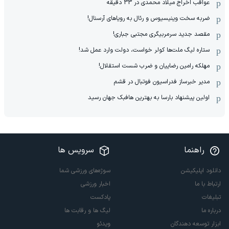
خروج هواپیماهای سوخت‌رسان آمریکا از اسرائیل
تفکری: به دادگاه cas درخواست لغو پلی‌اف را دادیم
تفکری: اتفاقاتی که برای مس افتاد ناعادلانه بود
استقبال پرشور: اسطوره اروگوئه بازگشت!
اخراج عجیب در بازی دوستانه پیکان - نساجی
لحظه به لحظه با اخبار نقل و انتقالات ایران
حمله سنگین قهرمان المپیک روسیه به لهستان
رونمایی از پیراهن سوم میلان: متفاوت‌تر از همیشه!
رونمایی از کاپیتان جدید؛ اقدام جالب سهراب در استقلال
گلایه های بازیکن آمریکایی تیم استقلال از مدیریت
مصاحبه جنجالی ایجنت رودری درباره پیشنهاد رئال!
انقلاب به سبک FIVB: نقشه میلیاردی برای والیبال
صفر تا صد عدم حضور مس رفسنجان در پلی آف
عواقب اخراج میلاد محمدی در 33 دقیقه
ضربه سخت وینیسیوس و رئال به رویاهای آرسنال!