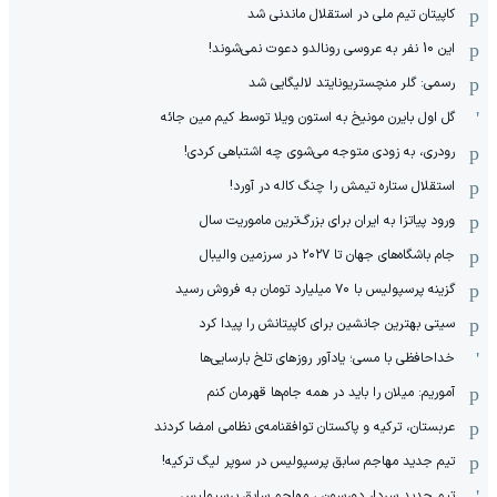
PS5 و آیفون17 از گردونه شانس جایزه بگیر 🎁
از آیفون 17 تا پلی استیشن 5 جایزه ببر 🎮😍📱 | بازی کن ، گردونه
بچرخونش
›
‹
آخرین اخبار
انتقال ستاره پی‌اس‌جی به لیورپول قطعی شد؟
کاپیتان تیم ملی در استقلال ماندنی شد
این 10 نفر به عروسی رونالدو دعوت نمی‌شوند!