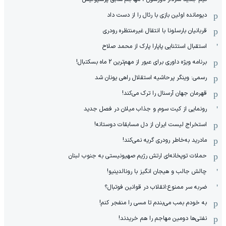
رسمی: گلر منچستریونایتد لالیگایی شد
گل اول بایرن مونیخ به استون ویلا توسط کیم مین جائه
رودری، به زودی متوجه می‌شوی چه اشتباهی کردی!
استقلال ستاره تیمش را چنگ کاله در آورد!
ورود پیاتزا به ایران برای بزرگ‌ترین ماموریت سال
جام باشگاه‌های جهان تا ۲۰۲۷ در سرزمین والیبال
گزینه پرسپولیس با ۷۰ میلیارد تومان به فروش رسید
سیتی بهترین جانشین برای کاپیتانش را پیدا کرد
خداحافظی با مسی؛ یادآور روزهای تلخ بارسایی‌ها
آموریم: میلان را باید در همه جام‌ها قهرمان کنم
عربستان، ترکیه و پاکستان توافقنامه‌ی نظامی امضا کردند
تیم جدید مهاجم سابق پرسپولیس در سوپر لیگ ترکیه!
تیم جدید سردار دورسون ، مهاجم سابق پرسپولیس
دیومانده اولین بازی با رئال را از دست داد