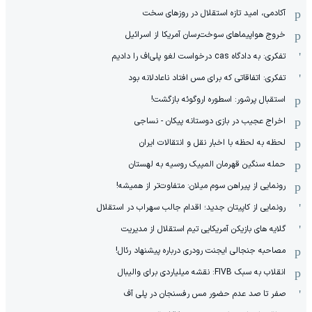
ستاره ژاپن اول شد، ایرانی‌ها درخشیدند
نارضایتی الهلال: قیمت ستاره بارسا بالاست!
پاسخ منفی ترامپ به درخواست موشکی جدید زلنسکی
زبیر استقلال با پاس گل برگشت
رقیب ایران برای اولین بار صاحب لژیونر شد!
پاسخ هافبک سیتی به شایعات: هیچ‌جا نمی‌روم!
سند همکاری سه‌ساله‌ ‌ورزش ایران و آذربایجان امضا شد
چشم تراکتور به دو ستاره ایران در جام جهانی ۲۰۲۶
آمار و ارقام جالب تیم ملی ایران در جام جهانی 2026
رد اولین پیشنهاد اتلتیکو برای ستاره پرطرفدار
یک بازیکن ۳۸ ساله جانشین مرتضی شریفی شد!
آسیب‌دیدگی شدید مدافع جوان در پیکانشهر
یک خرید لیگ برتری دیگر هم کنسل شد
آکادمی، امید تازه استقلال در روزهای سخت