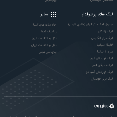
DMCA
آنتن
آگهی دولتی
پیش بینی
پخش زنده
تیم های داخلی
تیم های خارجی
استقلال
آث میلان
پرسپولیس
اینتر میلان
تراکتور
بارسلونا
ذوب آهن
بایرن مونیخ
سپاهان
آرسنال
فولاد
چلسی
ملوان
رئال مادرید
گل‌گهر
لیورپول
آلومینیوم اراک
منچستریونایتد
استقلال خوزستان
یوونتوس