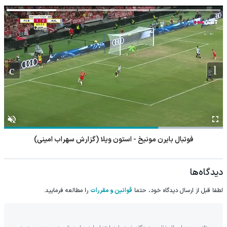
تنها راه رهایی از کمر
این دمنوش سم زدا،
اجاره‌ قسطی ویلا! از
درد بدون نیاز به دارو!
قهرمان سلامت کبده.
کلبه تا آپارتمان مبله رو
(◂پرسش‌نامه)
(با 55% تخفیف
تو 4 قسط اجاره کن.
بخرش)
۱ میلیارد اعتبار خرید
میخوای برای کمر درد
بدون هیچ دارو و
طلا | بدون ضامن و
زیر تیغ جراحی بری؟!
عوارضی کمر دردت رو
چک
◗پرسش‌نامه رو پر
درمان کن!
کن◖
(پرسش‌نامه)
مطالب پیشنهادی
۱ میلیارد اعتبار خرید
چرا هنوز داری با درد
زانو دردت رو بدون
طلا | بدون ضامن و
راه میری؟ وقتی راه
قرص برای همیشه
چک
درمان جلو پاته!
خوب کن! (قدم اول،
پرسش‌نامه)
آرتروز مفاصل خود را
گردونه شانس بدون
زانو درد رو تحمل
به طور قطعی درمان
پوچ از PS5 تا
می‌کنی که چی؟
کنید! ◗پرسش‌نامه◖
آیفون17 و بیت کوین
راه‌حلش همین‌جاست!
🔥
زنده پیشنهادی