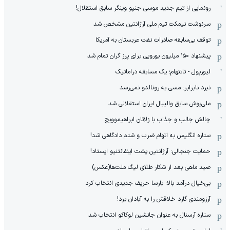
قربانیان بارسلونا با انتقال غیرمنتظره رودری
استقبال استثنایی پاپارا پارک از محمد صلاح
برنامه ویژه داوری برای عبور از مهم‌ترین 2 ماه بسکتبال!
رسمی: وینگر پرحاشیه استقلال راهی یونان شد
قهرمان جهان آرسنال را ترک می‌کند!
رونمایی از کیت سوم و جذاب میلان در فصل جدید
استخراج لیست ایران از دل مسابقات دوستانه!
مادرید به‌خاطر رودری گریه نمی‌کند!
حملات توپخانه‌ای ارتش رژیم صهیونیستی به جنوب لبنان
چالش جالب و هیجان انگیز با رونالدینیو!
ضربه سر ممنوع؛انقلاب در قوانین فوتبال؟
به خودم بمب می‌بندم تا مسی را منفجر کنم!
نفتی‌ها دومین مهاجم را هم خریدند!
رونمایی از تیم جدید موسی جنپو وینگر سابق استقلال!
سرنوشت نیمکت تیم ملی آرژانتین مشخص شد