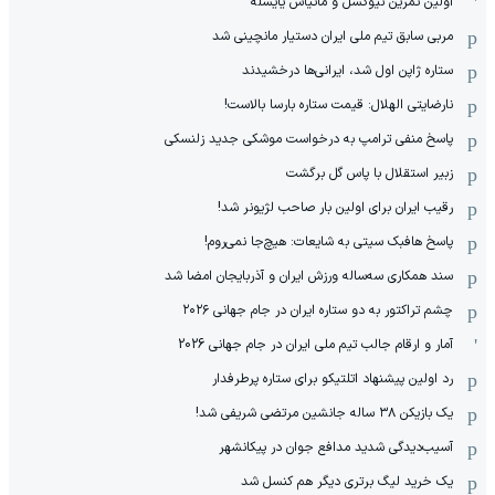
توقف بی‌سابقه صادرات نفت عربستان به آمریکا
پیشنهاد ۱۵۰ میلیون یورویی برای پرز گران تمام شد
لیورپول - تاتنهام؛ یک مسابقه دراماتیک
نبرد نابرابر: مسی به رونالدو نمی‌رسد
ملی‌پوش سابق والیبال ایران استقلالی شد
چالش جالب و جذاب با زلاتان ابراهیموویچ
ستاره انگلیس به اتهام ضرب و شتم دادگاهی شد!
حمایت جنجالی: آرژانتین پشت اینفانتنیو ایستاد!
صید ماهی بعد از شکار طلای لیگ ملت‌ها(عکس)
بی‌خیال درآمد بالا: بارسا حریف جدیدی انتخاب کرد
آرزومندی گارد خلاقش را به آبادان برد!
ستاره آرسنال به عنوان جانشین لوکاکو انتخاب شد
اولین تمرین نیوکسل و ماتیاس یایسله
مربی سابق تیم ملی ایران دستیار مانچینی شد