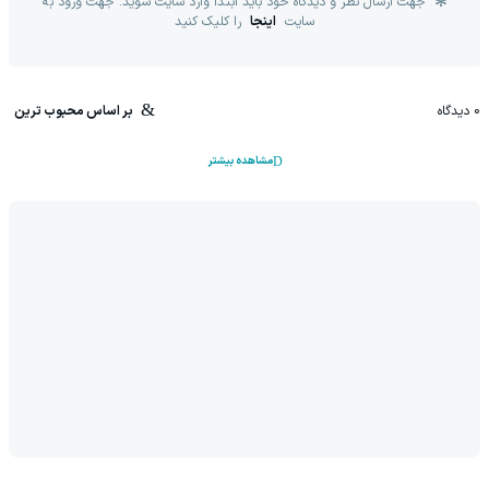
فوتبال بایرن مونیخ - استون ویلا (گزارش سهراب امینی)
دیدگاه‌ها
لطفا قبل از ارسال دیدگاه خود، حتما
قوانین و مقررات
را مطالعه فرمایید.
جهت ارسال نظر و دیدگاه خود باید ابتدا وارد سایت شوید. جهت ورود به
سایت
اینجا
را کلیک کنید