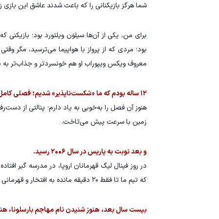
شما هرگز بازیکنانی را که باعث شدند عاشق این بازی ز
برای من، یکی از آن‌ها سیلوَن ویلتورد بود؛ بازیکن
بود؛ مردی که از پرواز با هواپیما می‌ترسید، مگر وقت
معروف ویکس ویپوراب او هم خونسردتر و جذاب‌تر به ن
۱۲ ساله بودم که ما «شکست‌ناپذیر» شدیم؛ فصلی کامل از لیگ برتر را بدون حتی یک شکست به پایان رساندیم.
هنوز آن فصل را به‌خوبی به یاد دارم؛ پنالتی از دست‌
زمین با سرعت پیش می‌تاخت.
و بعد نوبت به پاریس در سال ۲۰۰۶ رسید.
در روز فینال لیگ قهرمانان اروپا، در مدرسه گیر افتاد
که تیم ما تا فقط ۲۰ دقیقه مانده به افتخار و قهرمانی پیش رفت.
بیست سال بعد، هنوز شنیدن نام مهاجم بارسلونا، هن