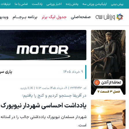
پیش بینی
اپلیکیشن ورزش سه
پخش زنده
اخبار ورزشی
پادکست
تماس با ما
تبلیغات
صفحه‌اصلی
جدول لیگ برتر
برنامه بــرجـــام
ویدیو
پاری سن
9 خرداد 1405
کد:
2364243
09 خرداد 1405 ساعت 11:13
11.1K
بازدید
در آفریقا جستجو کردیم و گنج را یافتیم؛
یادداشت احساسی شهردار نیویورک ب
شهردار مسلمان نیویورک یادداشتی جالب را در آستانه 
است.