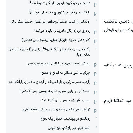
دعوت در دو گروه: اردوی فرنگی شلوغ شد!
بازگشت برانکو ایوانکوویچ به دنیای فوتبال!
گری دنیس برگکمپ
رونمایی از کیت جدید ذوب‌آهن در فصل جدید لیگ برتر
تریک ویرا و قوطی
رودری پروژه رئال مادرید را نابود می‌کند!
آغاز عصر جدید کاپیتان سابق پرسپولیس (عکس)
یک ضربه، یک شاهکار، یک تریولا! بهترین گل‌های کنفرانس
لیگ اروپا
دو گل لحظه آخری در تقابل آلومینیوم و مس
پیرس که در کناره
جزئیات فنی مذاکرات ایران و عمان
بازدید سرزده رئیس پارالمپیک از اردوی دختران پاراتکواندو
احمد نور و پایان سریع شایعه پرسپولیس! (عکس)
رسمی: فورلان سرمربی اروگوئه شد
 بود. تماشا کردم
توقف فجر مقابل جوانان ایران با گل لحظه آخری
رونالدو در یونایتد، انفجار یک نبوغ
الساندرو، یار باوفای یوونتوس