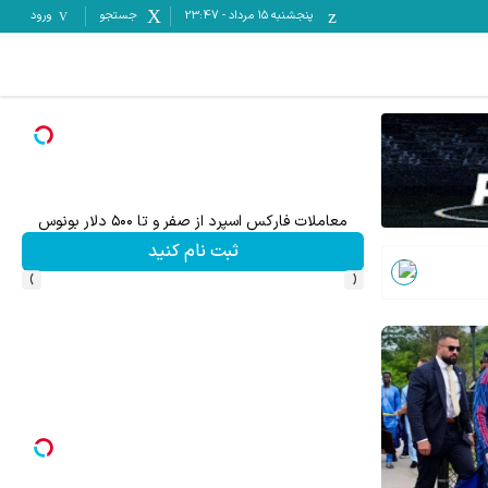
پنجشنبه ۱۵ مرداد
-
23:47
جستجو
ورود
معاملات فارکس اسپرد از صفر و تا ۵۰۰ دلار بونوس
۵۰ درصد کش بک در حساب معاملاتی ecn بروکر اینوسلو
ثبت نام کنید
›
‹