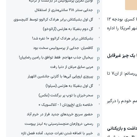
اولین تمرین پرسپولیس در بازگشت از ترکیه
جدایی سنتر ۲۱۸ سانتی‌متری از استقلال
وقتی باید با کسری بودجه ۱۲
گل اول بشیکتاش برابر هرادک کرالوو توسط کلیچسوی
آمریکا را اداره
گل دوم بنفیکا به هارتس (آرائوخو)
بشیکتاش برابر هرادک کرالوو 10 نفره شد!
کاظمیان: جدایی از پرسپولیس سخت بود
ا یک چیز غیرقابل
بیخیال جذب مهاجم: فقط توافق با رامین رضاییان!
مربی سابق میلان از دنیا رفت
هر شب، مهم نیست روز چقدر آشفته و پرهرج‌ومرج بوده باشد، آن را درست مانند میلیون‌ها هوادار آرسنال در سراسر جهان به پایان می‌رسانم؛ از ان۷ تا
پیروزی اروپایی آبی‌ها با گلزنی جانشین اللهیار
گل اول بنفیکا به هارتس (سیلوا)
سحرخیزان با توپ پر برگشت (عکس)
مم خودم را درگیر
خلاصه بازی لخ‌پوزنان 1 - کلاکسویک 0
حضور سریع خریدهای جدید فراز در خرم آباد
رسمی: دروازه‌بان منچسترسیتی به لیدز پیوست
داشت و بازیکنانی
خیبر با اضافه شدن نفرات جدید، آماده فصل تازه