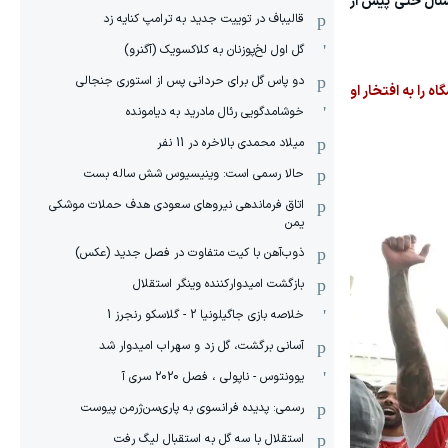
رسنال حتی پیش از
قالیباف در توییت جدید به ترامپ کنایه زد
گل اول لخ‌پوزنان به کلاکسویک (آگنرو)
دو پاس گل برای حردانی پس از استوری جنجالی
ه را به افتخار او
خوشامدگویی رئال مادرید به دیامونده
میلاد محمدی بالاخره در 11 نفر
حالا رسمی است: وینیسیوس شش ساله بست
اتاق فرماندهی نیروهای سعودی هدف حملات موشکی
یمن
ذوب‌آهن با کیت متفاوت در فصل جدید (عکس)
بازگشت امیدوارکننده وینگر استقلال
خلاصه بازی جاگیلونیا 2 - گلاسکو رنجرز 1
آسانی برگشت، گل زد و سهراب امیدوار شد
یوونتوس - ناپولی ، فصل 2020 سری آ
رسمی: پدیده فرانسوی به پاری‌سن‌ژرمن پیوست
استقلال با سه گل به استقبال لیگ رفت