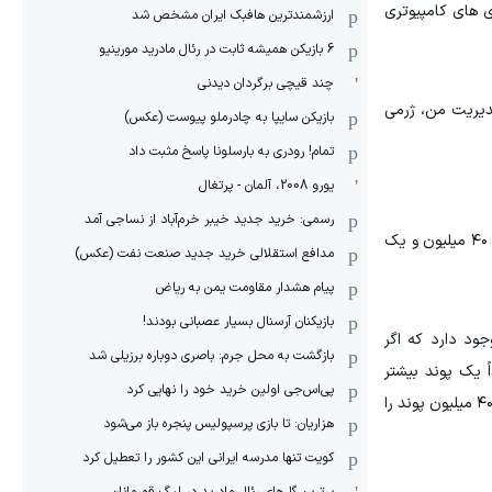
ی های کامپیوتری
ارزشمندترین هافبک ایران مشخص شد
6 بازیکن همیشه ثابت در رئال مادرید مورینیو
چند قیچی برگردان دیدنی
مدیریت من، ژرمی
بازیکن سایپا به چادرملو پیوست (عکس)
تمام! رودری به بارسلونا پاسخ مثبت داد
یورو 2008، آلمان - پرتغال
رسمی: خرید جدید خیبر خرم‌آباد از نساجی آمد
و مثل هر سوسیالیست خوبی، بودجه را هم مسئولانه مدیریت می‌کردم؛ اگر من مسئول باشگاه بودم، هرگز برای لوئیس سوارز پیشنهاد ۴۰ میلیون و یک
مدافع استقلالی خرید جدید صنعت نفت (عکس)
پیام هشدار مقاومت یمن به ریاض
بازیکنان آرسنال بسیار عصبانی بودند!
ی وجود دارد که اگر
بازگشت به محل جرم: باصری دوباره برزیلی شد
مداً یک پوند بیشتر
پی‌اس‌جی اولین خرید خود را نهایی کرد
پیشنهاد داد.اما در در واقع پیشنهاد بیشتر از ۴۰ میلیون پوند بند آزادسازی نبود بلکه تنها لیورپول را موظف می کرد تا پیشنهاد بیش از ۴۰ میلیون پوند را
هزاریان: تا بازی پرسپولیس پنجره باز می‌شود
کویت تنها مدرسه ایرانی این کشور را تعطیل کرد