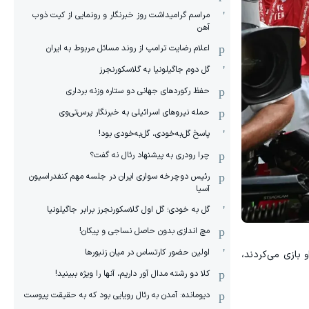
مراسم گرامیداشت روز خبرنگار و رونمایی از کیت ذوب
آهن
اعلام رضایت ترامپ از روند مسائل مربوط به ایران
گل دوم جاگیلونیا به گلاسکورنجرز
حفظ رکوردهای جهانی دو ستاره وزنه برداری
حمله نیروهای اسرائیلی به خبرنگار پرس‌تی‌وی
پاسخ گل‌به‌خودی، گل‌به‌خودی بود!
چرا رودری به پیشنهاد رئال نه گفت؟
رئیس دوچرخه سواری ایران در جلسه مهم کنفدراسیون
آسیا
گل به خودی؛ گل اول گلاسکورنجرز برابر جاگیلونیا
مچ اندازی بدون حاصل نساجی و پیکان!
اولین حضور کارتساس در میان زنبورها
 بازی می‌کردند،
کلا دو‌ رشته مدال آور داریم، آنها را ویژه ببینید!
دیومانده: آمدن به رئال رویایی بود که به حقیقت پیوست