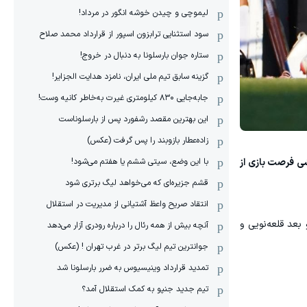
لیموچی و چیدن خوشه انگور در مرداد!
سود استثنایی ترابزون اسپور از قرارداد محمد صلاح
ستاره جوان بارسلونا به دنبال در خروج!
گزینه سابق تیم ملی ایران، نامزد هدایت الجزایر!
جابه‌جایی ۸۳۰ کیلومتری غیرت به‌خاطر کانیه وست!
این بهترین مقصد رشفورد پس از بارسلوناست
زاده‌عطار بازوبند را پس گرفت (عکس)
شی فرصت بازی از
با این وضع، سیتی ششم یا هفتم می‌شود!
قشم جزیره‌ای که می‌خواهد لیگ برتری شود
انتقاد صریح واعظ آشتیانی از مدیریت در استقلال
عد قلعه‌نویی و
آنچه بیش از همه رئال را درباره رودری آزار می‌دهد
جوانترین تیم لیگ برتر در غرب تهران ! (عکس)
تمدید قرارداد وینیسیوس به ضرر بارسلونا شد
تیم جدید جنپو به کمک استقلال آمد؟