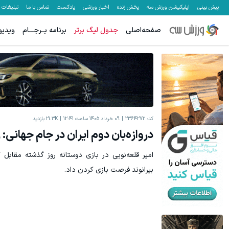
پیش بینی
اپلیکیشن ورزش سه
پخش زنده
اخبار ورزشی
پادکست
تماس با ما
تبلیغات
صفحه‌اصلی
جدول لیگ برتر
برنامه بــرجـــام
ویدیو
جای بخیه داری؟؟ فقط در 3 هفته ترمیمش کن!😍
ترمیم جای زخ
کلیک کن!
کد:
2364272
09 خرداد 1405 ساعت 12:41
21.3K
بازدید
دروازه‌بان دوم ایران در جام جهانی: 
امیر قلعه‌نویی در بازی دوستانه روز گذشته مقابل گ
بیرانوند فرصت بازی کردن داد.