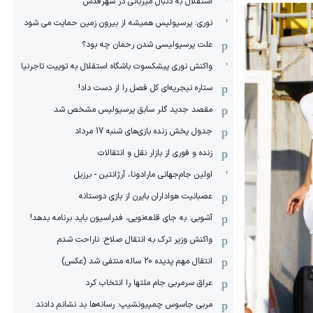
استقلال به دنبال میزبانی در شهرقدس
نوری: پرسپولیس همیشه از بیرون زمین حمایت می شود
علت پرسپولیسی شدن رحمان چه بود؟
واکنش نوری پیشکسوت باشگاه استقلال به توییت تاجرنیا
ستاره نیجریه‌ای کل فصل را از دست داد!
مقصد جدید گلر سابق پرسپولیس مشخص شد
جدول پخش زنده بازی‌های شنبه 17 مرداد
زنده و فوری از بازار نقل و انتقالات
اولین جام‌جهانی مارادونا، آرژانتین - برزیل
عصبانیت هواداران بایرن از بازی دوستانه
آشوبی: به جای قلعه‌نویی، فدراسیون باید برنامه بدهد!
واکنش وزیر ترک به انتقال صلاح: ناراحت شدم
انتقال مهم پدیده 20 ساله منتفی شد (عکس)
عراق سرمربی جام ملتها را انتخاب کرد
مربی جاسوس چمپیونشیپ: رسانه‌ها بد نشانم دادند