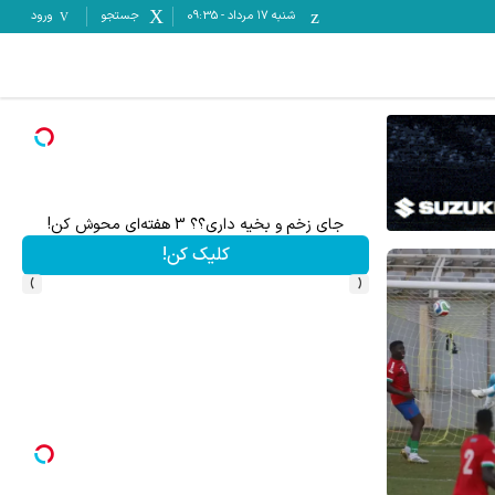
شنبه ۱۷ مرداد
-
09:35
جستجو
ورود
ت خالیه!45%تخفیف
جای زخم و بخیه داری؟؟ 3 هفته‌ای محوش کن!
کلیک کن!
›
‹