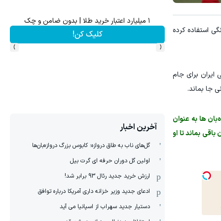
۱ میلیارد اعتبار خرید طلا | بدون ضامن و چک
گی استفاده کرده
کلیک کن!
›
‹
 ایران برای جام
ی جا بماند.
بان ها به عنوان
آخرین اخبار
اقی بماند تا او
گل‌های ناب به طاق دروازه؛ کابوس بزرگ دروازه‌بان‌ها
اولین گل دوران حرفه ای گرت بیل
ارزش خرید جدید رئال 93 برابر شد!
ادعای جدید وزیر خزانه داری آمریکا درباره توافق
دستیار جدید سهراب از اسپانیا می آید