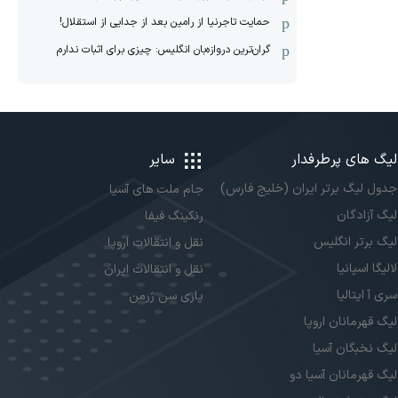
حمایت تاجرنیا از رامین بعد از جدایی از استقلال!
گران‌ترین دروازه‌بان انگلیس: چیزی برای اثبات ندارم
لیگ های پرطرفدار
سایر
جدول لیگ برتر ایران (خلیج فارس)
جام ملت های آسیا
لیگ آزادگان
رنکینگ فیفا
لیگ برتر انگلیس
نقل و انتقالات اروپا
لالیگا اسپانیا
نقل و انتقالات ایران
سری آ ایتالیا
پاری سن ژرمن
لیگ قهرمانان اروپا
لیگ نخبگان آسیا
لیگ قهرمانان آسیا دو