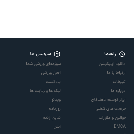
راهنما
سرویس ها
دانلود اپلیکیشن
سوژه‌های ورزشی شما
ارتباط با ما
اخبار ورزشی
تبلیغات
پادکست
درباره ما
لیگ ها و رقابت ها
ابزار توسعه دهندگان
ویدئو
فرصت های شغلی
روزنامه
قوانین و مقررات
نتایج زنده
DMCA
آنتن