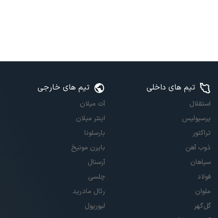
تیم های داخلی
تیم های خارجی
استقلال
آث میلان
پرسپولیس
اینتر میلان
تراکتور
بارسلونا
ذوب آهن
بایرن مونیخ
سپاهان
آرسنال
فولاد
چلسی
ملوان
رئال مادرید
گل‌گهر
لیورپول