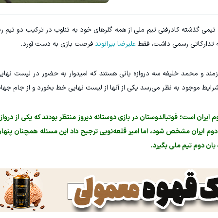
ه داری؟؟ 3 هفته‌ای محوش کن!
درآمد ماهی 800 میلیونی رویا نیست! امتحانش مجانیه😉
تیمی گذشته کادرفنی تیم ملی از همه گلرهای خود به تناوب در ترکیب دو تیم رن
کلیک کن!
کلیک کن!
قه تدارکاتی رسمی داشت، فقط
علیرضا بیرانوند
فرصت بازی به دست آورد.
مند و محمد خلیفه سه دروازه بانی هستند که امیدوار به حضور در لیست نهایی
 شرایط موجود به نظر می‌رسد یکی از آنها از لیست نهایی خط بخورد و از جام جهان
یران است؛ فوتبالدوستان در بازی دوستانه دیروز منتظر بودند که یکی از دروازه‌
 دوم ایران مشخص شود، اما امیر قلعه‌نویی ترجیح داد این مسئله همچنان پنهان ب
بان دوم تیم ملی بگیرد.