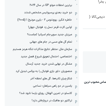
بخر!
برترین لحظات موتو GP در سال 2026
دو خرید بعدی پرسپولیس مشخص شدند
یجی‌کالا (
خاطره انگیز، یوونتوس 2 - بایرن مونیخ 1 (2005)
اولین کارت قرمز نسل زد فوتبال جهان!
میزبان جدید سوپرجام اسپانیا کجاست؟
تمام گل های مسی در جام های جهانی
سازمان ملل: منتظر نتایج مذاکرات تنگه هرمز هستیم
اختصاصی: احتمال تعویق شروع فصل جدید
مشکل در نهایی شدن خرید جدید آرسنال
منصوریان: داور بازی فوتبال را به بوکس تبدیل کرد
شکارچیان ثانیه‌ها، گل های لحظه آخر
یاسین در دو راهی سپاهان- نساجی
کانسلو در تمرین الهلال: رویای بارسا نابود شد؟
تراکتور دو هافبک در دروازه‌اش دارد!