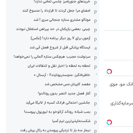
خریدهای جنون‌آمیز چلسی تمامی ندارد!
امضای مرا جعل کردند تا قرارداد را منسوخ کنند
موناکو مشتری ستاره جنجالی سری آ شد
چینی: بعضی بازیکنان در حد پیراهن استقلال نبودند
آزمون برای 7 روز دیگر برنامه دارد! (عکس)
ایستگاه پزشکی قبل از شروع فصل آبی شد
سرنوشت عجیب: هیچکس ستاره آلمانی را نمی‌خواهد!
لحظه به لحظه با اخبار نقل و انتقالات ایران
خاطره‌انگیز، منچستریونایتد2 - آرسنال 0
انک مو، موی
مقصد کاپیتان مس مشخص شد
آغاز فصل جدید النصر بدون رونالدو!
مایه‌گذاری
جانشین احتمالی فرانک کسیه از لالیگا می‌آید
بمب شبانه: رونالد آرائوخو به لیورپول پیوست!
شکست‌ناپذیرترین تیم آسیا
نیمار سه بار تا نزدیکی پیوستن به رئال پیش رفت