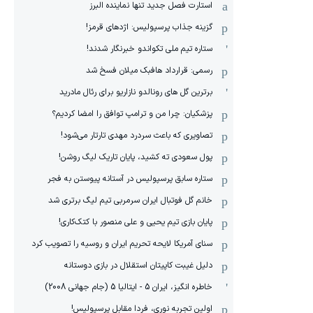
استارت فصل جدید تنها نماینده البرز
گزینه جذاب پرسپولیس: اژدهای قرمز!
ستاره تیم ملی تکواندو خبرنگار شدند!
رسمی: قرارداد هافبک میلان فسخ شد
برترین گل های رونالدو نازاریو برای رئال مادرید
پزشکیان: چرا من و ترامپ توافق را امضا کردیم؟
تصاویری که باعث سردرد مهدی تارتار می‌شود!
پول سعودی ته کشید، پایان تاریک لیگ روشن!
ستاره سابق پرسپولیس در آستانه پیوستن به فجر
خانم گل فوتبال ایران سرمربی تیم لیگ برتری شد
پایان بازی تیم یحیی و علی منصور با کتک‌کاری!
سنای آمریکا لایحه تحریم ایران و روسیه را تصویب کرد
دلیل غیبت کاپیتان استقلال در بازی دوستانه
خاطره انگیز، ایران 5 - ایتالیا 5 (جام جهانی 2008)
اولین تجربه نوری، فردا مقابل پرسپولیس!