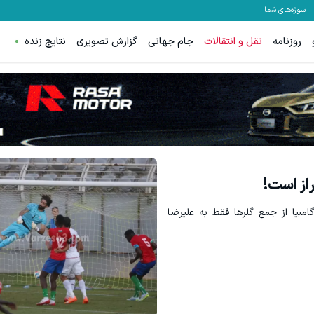
سوژه‌های شما
روزنامه
نقل و انتقالات
جام جهانی
گزارش تصویری
نتایج زنده
م، بخیه و سوختگی فقط در 3 هفته!!😍
جای این پک تقویت موی جلبک توی حموم
کلیک کن!
خرید محصول
راز است!
امبیا از جمع گلرها فقط به علیرضا