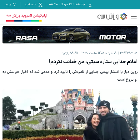
پنجشنبه ۱۵ مرداد
-
08:20
جستجو
ورود
اپلیکیشن اندروید ورزش سه
کد:
2364283
09 خرداد 1405 ساعت 13:20
58.6K
بازدید
اعلام جدایی ستاره سیتی: من خیانت نکردم!
روبن دیاز با انتشار پیامی جدایی از نامزدش را تایید کرد و مدعی شد که اخبار خیانتش به
او دروغ است.