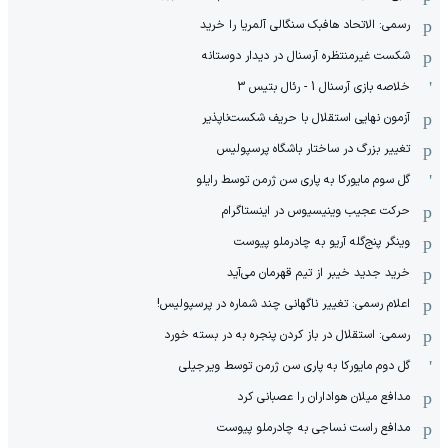
رسمی: الاتحاد هافبک سنگالی آلمریا را خرید
شکست غیرمنتظره آرسنال در دیدار دوستانه
خلاصه بازی آرسنال 1 - رئال بتیس 3
آزمون نهایی استقلال با حریف شکست‌ناپذیر
تغییر بزرگ در ساختار باشگاه پرسپولیس
گل سوم مایورکا به پاری سن ژرمن توسط رایلو
حرکت عجیب وینیسیوس در اینستاگرام
وینگر پنج‌گله آریو به چادرملو پیوست
خرید جدید خیبر از تیم قهرمان می‌آید
اعلام رسمی: تغییر ناگهانی چند شماره در پرسپولیس!
رسمی: استقلال در باز کردن پنجره به در بسته خورد
گل دوم مایورکا به پاری سن ژرمن توسط ویرجیلی
مدافع میلان هواداران را عصبانی کرد
مدافع راست نساجی به چادرملو پیوست