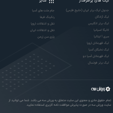
لیگ های پرطرفدار
سایر
جدول لیگ برتر ایران (خلیج فارس)
جام ملت های آسیا
لیگ آزادگان
رنکینگ فیفا
لیگ برتر انگلیس
نقل و انتقالات اروپا
لالیگا اسپانیا
نقل و انتقالات ایران
سری آ ایتالیا
پاری سن ژرمن
لیگ قهرمانان اروپا
لیگ نخبگان آسیا
لیگ قهرمانان آسیا دو
لیگ برتر فوتسال
تمام حقوق مادی و معنوی این سایت متعلق به ورزش سه می باشد. شما می توانید از
سایت ورزش سه در صورت پذیرش موافقت نامه کاربری استفاده نمایید.