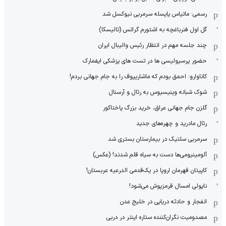
رسمی: ماتیاس یایسله سرمربی نیوکسل شد
گل اول فنرباغچه به اشتورم گراتس (تالیسکا)
چند جلسه مهم در انتظار رئیس والیبال ایران
حضور پرسپولیسی ها در تست های پزشکی ایفمارک
کاناوارو: احمق بودم که ماشاریپوف را به جام جهانی بردم!
شوک شبانه وینیسیوس به رئال و آرسنال
گلزن جام جهانی عراق، خرید بزرگ پاختاکور
رئال مادرید و چهره‌های جدید
سرمربی سلتیک در بیمارستان بستری شد
آلومینیومی‌ها دست به سیاه قلم شدند! (عکس)
کاپیتان قهرمان اروپا در یک‌قدمی الدرعیه عربستان!
ناپولی امسال قرمزپوش می‌شود!
انفجار و حادثه دریایی در خلیج عدن
مصدومیت نگران‌کننده ستاره اینتر در دربی