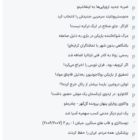
ضربه جدید اروپایی‌ها به اینفانتینو
منچستریونایتد سرمربی جدیدش را انتخاب کرد
کاراگر: جای صلاح در لیگ ترکیه نیست!
مرگ شوکه‌کننده بازیکن در بازی به دلیل صاعقه
باشگاهی بدون شهر با تماشاگران کرایه‌ای!
رسمی: زولا به کادر فنی ایتالیا اضافه شد
اگر کرویف بود، فران تورس را اخراج می‌کرد!
تحقیق از بازیکن بوکاجونیورز به‌دلیل قاچاق مواد!
توازن دروغین: بارسا بیشتر از رئال خرج کرده؟!
کاناوارو: در اردوی ازبکستان یک موش حضور داشت!
واکاوی زوایای پنهان پرونده گل‌گهر - چادرملو
یک تیم دیگر مدعی کسب سهمیه آسیا شد
نوستالژی و قاب های سنگین، میلان 1 - رم 2 (2006/2007)
پزشکیان: همه مردم، ایران را حفظ کردند