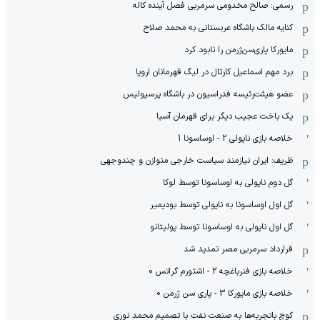
رسمی: صالح مخدومی سرمربی فصل آینده کاله
کنایه مالک باشگاه عربستانی به محمد صلاح
مایورکا پاری‌سن‌ژرمن را نابود کرد
برد مهم اسماعیل کارتال در لیگ قهرمانان اروپا
عضو هیئت‌رئیسه فدراسیون در باشگاه پرسپولیس
یک باخت عجیب دیگر برای قهرمان آسیا
خلاصه بازی ناپولی 2 - اوساسونا 1
ظریف: ایران نیازمند سیاست خارجی متوازن و چندوجهی
گل دوم ناپولی به اوساسونا توسط لوکا
گل اول اوساسونا به ناپولی توسط بودیمیر
گل اول ناپولی به اوساسونا توسط پولیتانو
قرارداد سرمربی مصر تمدید شد
خلاصه بازی فنرباغچه 2 - اشتورم گراتس 0
خلاصه بازی مایورکا 3 - پاری سن ژرمن 0
کوچ باتجربه‌ها به صنعت نفت با تصمیم محمد نوری