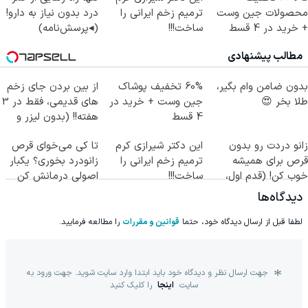
محصولات جین وست
ترمیم زخم ایرانی را
درد بدون نیاز به دارو!
+ خرید در 4 قسط
ساخت!!!
(◂پرسش‌نامه)
مطالب پیشنهادی
بدون ضامن وام بگیر،
60% تخفیف پوشاک
از بین بردن جای زخم
طلا بخر 😍
جین وست + خرید در
های قدیمی، فقط در 3
4 قسط
هفته!! (بدون لیزر و
جراحی)
زانو دردت رو بدون
این دکتر شیرازی کرم
تا کی می‌خوای قرص
قرص برای همیشه
ترمیم زخم ایرانی را
زانودرد بخوری؟ یکبار
خوب کن! (قدم اول،
ساخت!!!
اصولی درمانش کن
پرسش‌نامه)
دیدگاه‌ها
لطفا قبل از ارسال دیدگاه خود، حتما
قوانین و مقررات
را مطالعه فرمایید.
جهت ارسال نظر و دیدگاه خود باید ابتدا وارد سایت شوید. جهت ورود به
سایت
اینجا
را کلیک کنید