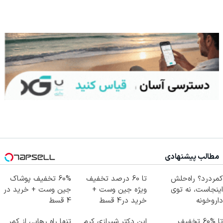
مطالب پیشنهادی
کمردرد؟ راه‌حلش
تا 60 درصد تخفیف
60% تخفیف پوشاک
اینجاست، نه توی
ویژه جین وست +
جین وست + خرید در
داروخونه
خرید در4 قسط
4 قسط
تا %60 تخفیف
این دکتر شیرازی کرم
تنها راه رهایی از کمر