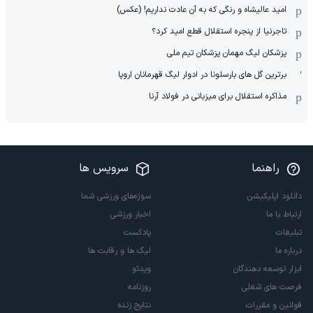
امید عالیشاه و رنگی که به آن عادت نداریم! (عکس)
تاجرنیا از پنجره استقلال قطع امید کرد؟
پزشکان لیگ مهمان پزشکان تیم ملی
برترین گل های بارسلونا در ادوار لیگ قهرمانان اروپا
مذاکره استقلال برای میزبانی در فولاد آرنا
راهنما
سرویس ها
دانلود اپلیکیشن
سوژه‌های ورزشی شما
ارتباط با ما
اخبار ورزشی
تبلیغات
پادکست
درباره ما
لیگ ها و رقابت ها
ابزار توسعه دهندگان
ویدئو
فرصت های شغلی
روزنامه
قوانین و مقررات
نتایج زنده