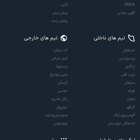
DMCA
آنتن
آگهی دولتی
پیش بینی
پخش زنده
تیم های داخلی
تیم های خارجی
استقلال
آث میلان
پرسپولیس
اینتر میلان
تراکتور
بارسلونا
ذوب آهن
بایرن مونیخ
سپاهان
آرسنال
فولاد
چلسی
ملوان
رئال مادرید
گل‌گهر
لیورپول
آلومینیوم اراک
منچستریونایتد
استقلال خوزستان
یوونتوس