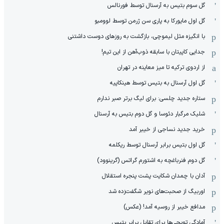
گل سوم بتیس به آرسنال توسط فورنالس
گل اول مایورکا به پاری سن ژرمن توسط لوومبو
با انگیزه مثل لیموچی، بازگشت به روزهای دوست داشتنی
جدایی کاپیتان با سابقه ذوب‌آهن از این تیم!
از اردوی ترکیه تا میز معاینه در تهران
گل اول آرسنال به بتیس توسط هینکاپیه
ستاره جدید چلسی: برای لیگ برتر صبر ندارم
شلیک مرگبار دئوسا و گل دوم بتیس به آرسنال
خرید جدید نساجی از خیبر آمد
گل اول بتیس برابر آرسنال توسط ریکلمه
گل دوم فنرباغچه به اشتورم گراتس (گرینوود)
آدان با چمدان شکایت پشت پنجره استقلال
اوربیگ از صحبت‌های نویر شگفت‌زده شد
مدافع خیبر از روسیه آمد! (عکس)
آمادگی توپچی‌ها برای تقابل برابر بتیس