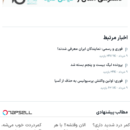
اخبار مرتبط
فوری و رسمی: نمایندگان ایران معرفی شدند!
9 خرداد
-
247.9K
بازدید
پرونده لیگ بیست و پنجم بسته شد
9 خرداد
-
34K
بازدید
فوری: اولین واکنش پرسپولیس به حذف از آسیا
9 خرداد
-
63.7K
بازدید
مطالب پیشنهادی
کمر درد شدید داری؟
الان وقتشه‼️ با هر
کمردردت خوب می‌شه،