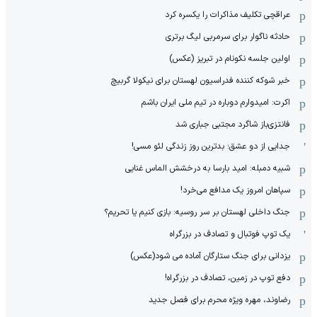
عراقچی تکلیف مذاکرات را یکسره کرد
حادثه ناگوار برای سرمربی لیگ برتری
اولین جلسه نکونام در تبریز (عکس)
خبر شوکه کننده فدراسیون لهستان برای نیکولا گربیچ
اکرت: امیدوارم دوباره در تیم ملی ایران باشم
فانتزی‌باز شاگرد مجتبی جباری شد
جدایی از دو عشق؛ بدترین روز زندگی لئو مسی!
شبیه دمبله: امید بارسا به درخشش الماس غنایی
سپاهان امروز یک مدافع می‌خرد!
جنگ داخلی لهستان بر سر روسیه: بازی کنیم یا تحریم؟
یک توپ فوتبال و تصادف در بزرگراه
یزدانی برای جنگ ستارگان آماده می شود(عکس)
دفع توپ در زمین، تصادف در بزرگراه!
رضاوند، مهره ویژه محرم برای فصل جدید