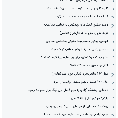
مقصد مهاجم پرسپولیس مشخص شد
نقره، نقره و باز هم نقره: حسرت آمریکا ۱۰‌ساله شد
کریک: یک ستاره مهم به یونایتد بر می‌گردد
وعده حضور کمک داور ویدئویی در تمامی مسابقات
تولد دوباره سوباسا در مازندران!(عکس)
الهامی، پیگیر مصدومیت بازیکن بدشانس نساجی
محسن رضایی نماینده رهبر انقلاب در شعام شد
ستاره‌ای که درخشش‌هایش زیر سایه بزرگ‌ترها گم شد!
اتاق ون مجهز به دستگاه VAR
غول 197 سانتی‌متری شاگرد نوری شد!(عکس)
رئال ۲۰۰ میلیون یورو بدهد، اولیسه را ببرد!
دهقانی: ورزشگاه آزادی به نیم فصل اول لیگ برتر نخواهد رسید
بازدید مهدی تاج از VAR سیار
پرونده کلاهبرداری از قهرمان المپیک به پایان رسید
چمن آزادی دی ماه می‌رسد، خود ورزشگاه سال بعد!