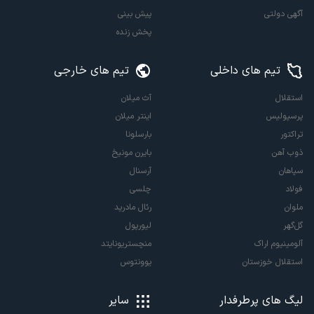
آگهی دولتی
پیش بینی
پخش زنده
تیم های داخلی
تیم های خارجی
استقلال
آث میلان
پرسپولیس
اینتر میلان
تراکتور
بارسلونا
ذوب آهن
بایرن مونیخ
سپاهان
آرسنال
فولاد
چلسی
ملوان
رئال مادرید
گل‌گهر
لیورپول
آلومینیوم اراک
منچستریونایتد
استقلال خوزستان
یوونتوس
لیگ های پرطرفدار
سایر