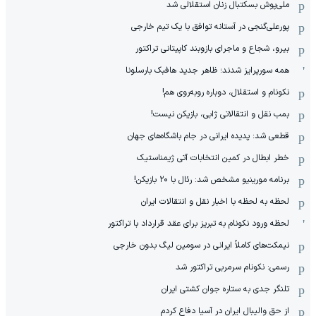
ملی‌پوش بسکتبال زنان استقلالی شد
پورعلی‌گنجی در آستانه توافق با یک تیم خارجی
بیرو، شجاع و ماجرای بازوبند کاپیتانی تراکتور
همه سورپرایز شدند؛ ظاهر جدید هافبک بارسلونا
نکونام و استقلال، دوباره روبه‌روی هم!
بمب نقل و انتقالاتی ژابی، بازیکن نیست!
قطعی شد: پدیده ایرانی در جام باشگاه‌های جهان
خطر ابطال در کمین انتخابات آتی ژیمناستیک
برنامه مورینیو مشخص شد: رئال با ۲۰ بازیکن!
لحظه به لحظه با اخبار نقل و انتقالات ایران
لحظه ورود نکونام به تبریز برای عقد قرارداد با تراکتور
نیمکت‌های کاملاً ایرانی در سومین لیگ بدون خارجی
رسمی: نکونام سرمربی تراکتور شد
تلنگر جدی به ستاره جوان کشتی ایران
از حق والیبال ایران در آسیا دفاع کردم