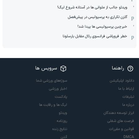
ویدئو جالب از ملوانی ها در آستانه شروع لیگ!
گلزن تکراری به پرسپولیس در پیش‌فصل
خبرچین پرسپولیسی ها پیدا شد!
خطر فروپاشی فرانسوی رئال مقابل بارسلونا
راهنما
سرویس ها
دانلود اپلیکیشن
سوژه‌های ورزشی شما
ارتباط با ما
اخبار ورزشی
تبلیغات
پادکست
درباره ما
لیگ ها و رقابت ها
ابزار توسعه دهندگان
ویدئو
فرصت های شغلی
روزنامه
قوانین و مقررات
نتایج زنده
DMCA
آنتن