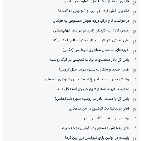
قایدی به دنبال یک فصل متفاوت در النصر
مالدینی فاش کرد: چرا پپ و آنچلوتی نه گفتند!
درخواست تاج برای ورود هوش مصنوعی به فوتبال
رئیس FIVB به کاپیتان ژاپن: تو در دنیا الهام‌بخشی
علی نعمتی: اتریش- الجزایر، هنوز حالم را بد می‌کند!
خریدهای استقلال مقابل پرسپولیس (عکس)
پاس گل نادر محمدی با پرتاب نمایشی در لیگ روسیه
ظاهر جدید و متفاوت ستاره بارسا: مثل کروس!
واکنش دبیر به خبر اخراج احمد جوان از اردوی تیم ملی
تمدید با فرزند اسطوره: پورحیدری استقلال ماند
پاس گل با دست، نادر در روسیه سوژه شد!(عکس)
آقای نویدکیا! یک توضیح به من بدهکاری
رونمایی از سه دستگاه وار سیار
تاج: به هوش مصنوعی در فوتبال توجه داریم
یایسله در اولین بازی نیوکسل بزن بزن کرد!