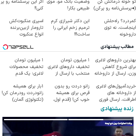
تو خونه درمانش کن
وضعیت بانک مو، موی
اگر این پرسشنامه رو پر
(◂پرسش‌نامه رو پرکن)
طبیعی بکار!
کنی!!
کمردرد؟ راه‌حلش
این دکتر شیرازی کرم
اسپری عنکبوت‌‌کش
اینجاست، نه توی
ترمیم زخم ایرانی را
تارومار ازبین‌برنده
داروخونه
ساخت!!!
انواع عنکبوت
مطالب پیشنهادی
بهترین داروهای لاغری
۱ میلیون تومان
۱ میلیون تومان
برای شروع کاهش
تخفیف داروهای لاغری
تخفیف محصولات
وزن، ارسال از داروخانه
منتخب با ارسال از
لاغری؛ یک قدم
های نزدیکت!
داروخانه نزدیکت
نزدیک‌تر به شروع
خریدآمپول‌های لاغری
زانو دردت رو بدون
1بار برای همیشه
کاهش وزن
از داروخانه های
قرص برای همیشه
زانودردت رودرمان کن!
اطرافت، ارسال فوری
خوب کن! (قدم اول،
(تکنولوژی آلمان)
همراه با پک یخ!
پرسش‌نامه)
◂پرسشنامه▸
زنده پیشنهادی