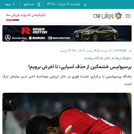
یکشنبه ۱۸ مرداد
-
14:40
جستجو
ورود
اپلیکیشن اندروید ورزش سه
کد:
2364356
09 خرداد 1405 ساعت 18:19
69.9K
بازدید
حقوقدان‌ها به دفتر باشگاه ریختند
پرسپولیس خشمگین از حذف آسیایی: تا آخرش برویم!
باشگاه پرسپولیس با برگزاری جلسه فوری در حال ارزیابی مصاحبه اخیر دبیر سازمان لیگ
است.