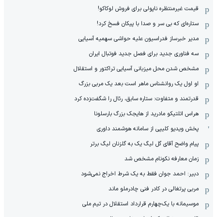
قیمت غیرمنتظره ناپولی برای فروش لوکاکو!
ستاره‌ای که بی سر و صدا با پیکان فسخ کرد!
مدیر خبرساز فدراسیون علیه حواشی سهمیه آسیایی
سه فناوری جدید برای فصل جدید فوتبال ایران
مشخص شدن محل میزبانی آسیایی تراکتور و استقلال
او اول یک روانشناس ماهر است بعد یک مربی بزرگ
قدرتمند و متفاوت: ستاره سابق، رئال را شگفت‌زده کرد
هراس اتلتیکو مادرید از هایجک بزرگ بارسلونا
پخش ویدیو کلیپی از سامانه هوشمند داوری
پیام واضح آقای گل لیگ یک به گلزنان لیگ برتر
زمان معارفه نکونام مشخص شد
دبیر: احمد جوان فقط به یک شرط اخراج نمی‌شود
مربی پرتغالی در کادر فنی چادرملو ماند
موسیمانه با یک‌چهارم قرارداد استقلال در تیم ملی