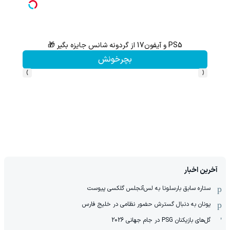
PS5 و آیفون17 از گردونه شانس جایزه بگیر 🎁
بچرخونش
›
‹
آخرین اخبار
ستاره سابق بارسلونا به لس‌آنجلس گلکسی پیوست
یونان به دنبال گسترش حضور نظامی در خلیج فارس
گل‌های بازیکنان PSG در جام جهانی 2026