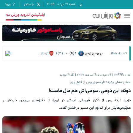
شنبه ۱۷ مرداد
-
21:24
جستجو
ورود
اپلیکیشن اندروید ورزش سه
9 خرداد 1405
پاری سن ژرمن
1 (4)
-
1 (3)
آرسنال
کد:
2364400
09 خرداد 1405 ساعت 23:22
19.5K
بازدید
‏خط و نشان پدیده فرانسوی پس از فتح اروپا
‏دوئه: این دومی، سومی‌اش هم مال ماست!
‏دزیره دوئه پس از تکرار قهرمانی تیمش در اروپا از انگیزه‌های بی‌پایان خودش و
هم‌تیمی‌هایش برای تداوم این مسیر درخشان گفت.