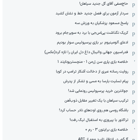
حاج‌صفی آقای گل جدید سپاهان!
سردار آزمون برای فصل جدید خط و نشان کشید
پاسخ مسعود پزشکیان به ورزش سه
کریک نگذاشت پی‌اس‌جی با برد به سوپرجام برود
ادعای آلومینیوم: بر بازی پرسپولیس سوار بودیم
فدراسیون جهانی والیبال داغ دل ایران را تازه کرد(عکس)
خلاصه بازی پاری سن ژرمن 1 - منچستریونایتد 1
روایت رسانه عبری از دخالت آشکار ترامپ در کوبا
پیام تسلیت بارسا به مسی و تشکر از پدرش
جوانترین خرید پرسپولیس رونمایی شد!
ترکیب سپاهان با یک تغییر مقابل ذوب‌آهن
باشگاه روسی هم روی اوت‌های نادر حساب کرد!
تراکتور با پیروزی به استقبال لیگ رفت!
خلاصه بازی برایتون 3 - رم 0
گل‌گهر در انتظار تایید مهم از ‌AFC