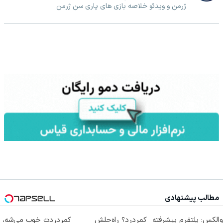
ژرمن و ویدئو خلاصه بازی های پاری سن ژرمن
مطالب پیشنهادی
والکس: پلتفرم پیشرفته
کمردرد؟ راه‌حلش
کمردردت خوب می‌شه،