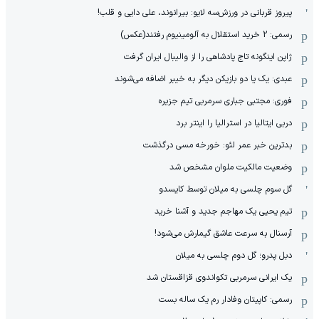
پیروز قربانی در ورزش‌سه لایو: بیرانوند، علی دایی و قلب!
رسمی: 2 خرید استقلال به آلومینیوم رفتند(عکس)
ژاپن اینگونه تاج پادشاهی را از والیبال ایران گرفت
عبدی: یک یا دو بازیکن دیگر به خیبر اضافه می‌شوند
فوری: مجتبی جباری سرمربی تیم جزیره
دربی ایتالیا در استرالیا را اینتر برد
بدترین خبر عمر لئو: خورخه مسی درگذشت
وضعیت مالکیت ملوان مشخص شد
گل سوم چلسی به میلان توسط کایسدو
تیم یحیی یک مهاجم جدید و آشنا خرید
آرسنال به سرعت عاشق گیمارش می‌شود!
دبل پدرو؛ گل دوم چلسی به میلان
یک ایرانی سرمربی تکواندوی قزاقستان شد
رسمی: کاپیتان وفادار رم یک ساله بست