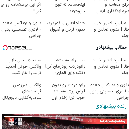
برای معامله و
اینجاست، نه توی
اگر این پرسشنامه رو پر
سرمایه‌گذاری ایمن
داروخونه
کنی!!
۱ میلیارد اعتبار خرید
خداحافظی با کمردرد،
بالون و بوتاکس معده
طلا | بدون ضامن و
بدون قرص و آمپول
- لاغری تضمینی بدون
چک
جراحی
مطالب پیشنهادی
۱ میلیارد اعتبار خرید
1بار برای همیشه
به دنیای عالی بازار
طلا | بدون ضامن و
زانودردت رودرمان کن!
والکس خوش آمدید!
چک
(تکنولوژی آلمان)
ترید را آغاز کنید!
◂پرسشنامه▸
بالون و بوتاکس معده
زانو دردت رو بدون
والکس: سرزمین
- لاغری تضمینی بدون
قرص برای همیشه
فرصت‌های
جراحی
خوب کن! (قدم اول،
سرمایه‌گذاری دیجیتال
پرسش‌نامه)
شما
زنده پیشنهادی