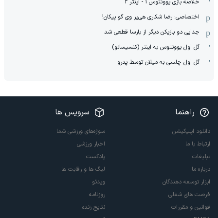
خلاصه بازی یوونتوس 1 - اینتر 2
اختصاصی: رضا شکاری هی‌یر وی‌ گو پیکان!
جدایی دو بازیکن دیگر از بارسا قطعی شد
گل اول یوونتوس به اینتر (کنسیسائو)
گل اول چلسی به میلان توسط پدرو
راهنما
سرویس ها
دانلود اپلیکیشن
سوژه‌های ورزشی شما
ارتباط با ما
اخبار ورزشی
تبلیغات
پادکست
درباره ما
لیگ ها و رقابت ها
ابزار توسعه دهندگان
ویدئو
فرصت های شغلی
روزنامه
قوانین و مقررات
نتایج زنده