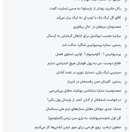
رئال مادرید زودتر از بارسلونا به مسی تسلیت گفت
آقای گل لیگ یک با توپ پُر به لیگ برتر می‌آید
مصدومان سپاهان در حال ریکاوری
بیانیه عجیب نیوکسل برای انتقال گیمارش به آرسنال
رسمی: ستاره پرسپولیس شاگرد ساکت شد
پرسپولیس 1 - آلومینیوم 1: اولین تساوی فصل
فلاح دوست: من به پول فوتبال هیچ احتیاجی ندارم
سرمربی لیگ یکی، دستیار نوری در نفت آبادان
رسمی: کاپیتان مس رفسنجان در شیراز
مصدومیت ستاره بدشانس یونایتد مقابل پی‌اس‌جی
درخواست استقلال از آدان: کمتر از پارسال پول بگیر!
محک جدی ‌جوانان مقابل ستاره‌های تیم ملی بسکتبال
گل اول منچستریونایتد به پاری سن ژرمن (امبئومبو)
معاون ترامپ: روی طرحی برای عبور ایمن کشتی‌ها کار می‌کنیم