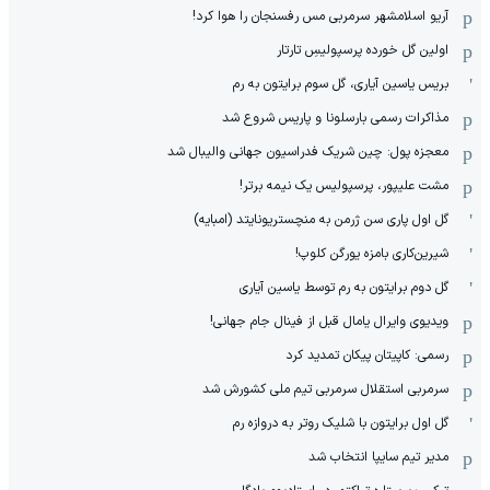
آریو اسلامشهر سرمربی مس رفسنجان را هوا کرد!
اولین گل خورده پرسپولیسِ تارتار
بریس یاسین آیاری، گل سوم برایتون به رم
مذاکرات رسمی بارسلونا و پاریس شروع شد
معجزه پول: چین شریک فدراسیون جهانی والیبال شد
مشت علیپور، پرسپولیس یک نیمه برتر!
گل اول پاری سن ژرمن به منچستریونایتد (امبایه)
شیرین‌کاری بامزه یورگن کلوپ!
گل دوم برایتون به رم توسط یاسین آیاری
ویدیوی وایرال یامال قبل از فینال جام جهانی!
رسمی: کاپیتان پیکان تمدید کرد
سرمربی استقلال سرمربی تیم ملی کشورش شد
گل اول برایتون با شلیک روتر به دروازه رم
مدیر تیم سایپا انتخاب شد