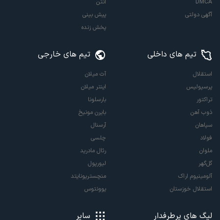
DMCA
آنتن
آگهی دولتی
پیش بینی
پخش زنده
تیم های داخلی
تیم های خارجی
استقلال
آث میلان
پرسپولیس
اینتر میلان
تراکتور
بارسلونا
ذوب آهن
بایرن مونیخ
سپاهان
آرسنال
فولاد
چلسی
ملوان
رئال مادرید
گل‌گهر
لیورپول
آلومینیوم اراک
منچستریونایتد
استقلال خوزستان
یوونتوس
لیگ های پرطرفدار
سایر