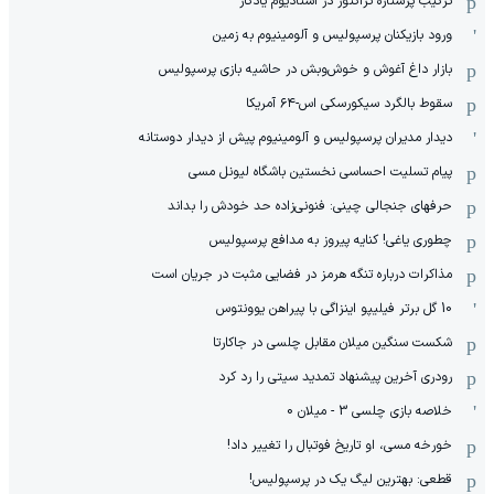
ترکیب پرستاره تراکتور در استادیوم یادگار
ورود بازیکنان پرسپولیس و آلومینیوم به زمین
بازار داغ آغوش و خوش‌و‌بش در حاشیه بازی پرسپولیس
سقوط بالگرد سیکورسکی اس-۶۴ آمریکا
دیدار مدیران پرسپولیس و آلومینیوم پیش از دیدار دوستانه
پیام تسلیت احساسی نخستین باشگاه لیونل مسی
حرفهای جنجالی چینی: فنونی‌زاده حد خودش را بداند
چطوری یاغی! کنایه پیروز به مدافع پرسپولیس
مذاکرات درباره تنگه هرمز در فضایی مثبت در جریان است
10 گل برتر فیلیپو اینزاگی با پیراهن یوونتوس
شکست سنگین میلان مقابل چلسی در جاکارتا
رودری آخرین پیشنهاد تمدید سیتی را رد کرد
خلاصه بازی چلسی 3 - میلان 0
خورخه مسی، او تاریخ فوتبال را تغییر داد!
قطعی: بهترین لیگ یک در پرسپولیس!