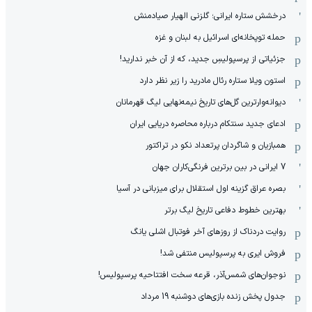
درخشش ستاره ایرانی؛ گلزنی الهیار صیادمنش
حمله توپخانه‌ای اسرائیل به لبنان و غزه
جزئیاتی از پرسپولیسِ جدید، که از آن ‌خبر ندارید!
استون ویلا ستاره رئال مادرید را زیر نظر دارد
دیوانه‌وارترین گل‌های تاریخ نیمه‌نهایی لیگ قهرمانان
ادعای جدید سنتکام درباره محاصره دریایی ایران
همبازیان و شاگردان پرتعداد نکو در تراکتور
7 ایرانی در بین برترین فرنگی‌کاران جهان
بصره عراق گزینه اول استقلال برای میزبانی در آسیا
بهترین خطوط دفاعی تاریخ لیگ برتر
روایت دردناک از روزهای آخر فوتبال اشلی یانگ
فروش ایری به پرسپولیس منتفی شد!
نوجوان‌های شمس‌آذر، قرعه سخت افتتاحیه پرسپولیس!
جدول پخش زنده بازی‌های دوشنبه 19 مرداد