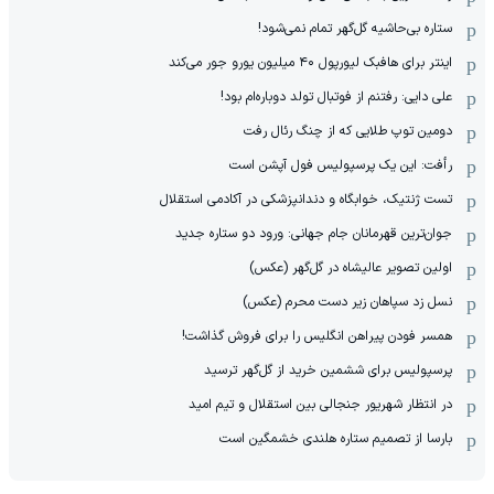
ستاره بی‌حاشیه گل‌گهر تمام نمی‌شود!
اینتر برای هافبک لیورپول ۴۰ میلیون یورو جور می‌کند
علی دایی: رفتنم از فوتبال تولد دوباره‌ام بود!
دومین توپ طلایی که از چنگ رئال رفت
رأفت: این یک پرسپولیس فول آپشن است
تست ژنتیک، خوابگاه و دندانپزشکی در آکادمی استقلال
جوان‌ترین قهرمانان جام جهانی: ورود دو ستاره جدید
اولین تصویر عالیشاه در گل‌گهر (عکس)
نسل زد سپاهان زیر دست محرم (عکس)
همسر فودن پیراهن انگلیس را برای فروش گذاشت!
پرسپولیس برای ششمین خرید از گل‌گهر ترسید
در انتظار شهریور جنجالی بین استقلال و تیم امید
بارسا از تصمیم ستاره هلندی خشمگین است