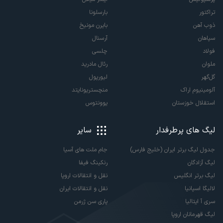
تراکتور
بارسلونا
ذوب آهن
بایرن مونیخ
سپاهان
آرسنال
فولاد
چلسی
ملوان
رئال مادرید
گل‌گهر
لیورپول
آلومینیوم اراک
منچستریونایتد
استقلال خوزستان
یوونتوس
لیگ های پرطرفدار
سایر
جدول لیگ برتر ایران (خلیج فارس)
جام ملت های آسیا
لیگ آزادگان
رنکینگ فیفا
لیگ برتر انگلیس
نقل و انتقالات اروپا
لالیگا اسپانیا
نقل و انتقالات ایران
سری آ ایتالیا
پاری سن ژرمن
لیگ قهرمانان اروپا