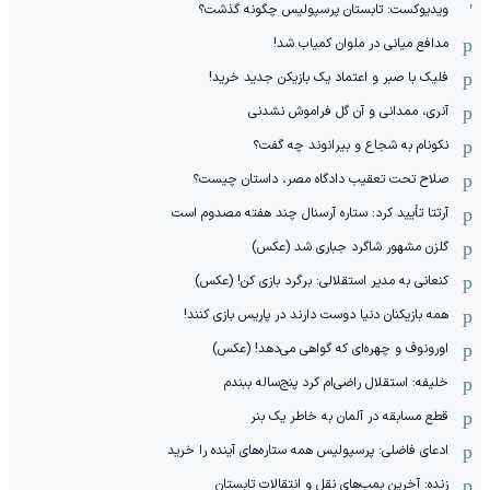
ویدیوکست: تابستان پرسپولیس چگونه گذشت؟
مدافع میانی در ملوان کمیاب شد!
فلیک با صبر و اعتماد یک بازیکن جدید خرید!
آنری، ممدانی و آن گل فراموش نشدنی
نکونام به شجاع و بیرانوند چه گفت؟
صلاح تحت تعقیب دادگاه مصر، داستان چیست؟
آرتتا تأیید کرد: ستاره آرسنال چند هفته مصدوم است
گلزن مشهور شاگرد جباری شد (عکس)
کنعانی به مدیر استقلالی: برگرد بازی کن! (عکس)
همه بازیکنان دنیا دوست دارند در پاریس بازی کنند!
اورونوف و چهره‌ای که گواهی می‌دهد! (عکس)
خلیفه: استقلال راضی‌ام کرد پنج‌ساله ببندم
قطع مسابقه در آلمان به خاطر یک بنر
ادعای فاضلی: پرسپولیس همه ستاره‌های آینده را خرید
زنده: آخرین بمب‌های نقل و انتقالات تابستان