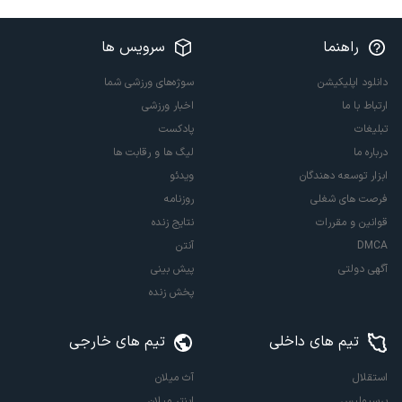
راهنما
سرویس ها
دانلود اپلیکیشن
سوژه‌های ورزشی شما
ارتباط با ما
اخبار ورزشی
تبلیغات
پادکست
درباره ما
لیگ ها و رقابت ها
ابزار توسعه دهندگان
ویدئو
فرصت های شغلی
روزنامه
قوانین و مقررات
نتایج زنده
DMCA
آنتن
آگهی دولتی
پیش بینی
پخش زنده
تیم های داخلی
تیم های خارجی
استقلال
آث میلان
پرسپولیس
اینتر میلان