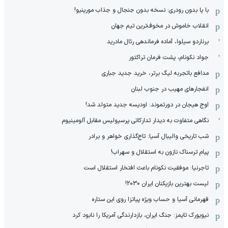
با یا بدون رودری: نسخه بدون جنجال و جذاب مورینیو!
انقلاب خاموش در مخوف‌‌ترین تیم جهان
برناردو سیلوا، آماده فرماندهی رئال مادرید
جواد نکونام، پشت فرمان تراکتور
مدافع باتجربه لیگ برتر، خرید جدید جباری
انفجارهای مهیب در جنوب لبنان
اوج هیجان در دورتموند: اودیسه جدید متولد شد!
نگاهی متفاوت به دیدار تدارکاتی پرسپولیس مقابل آلومینیوم
شب تاریخی والیبال آسیا: تاج‌گذاری خواهر و برادر
پیام ترسناک نازون به استقلال و سهراب!
تاجرنیا: موفقیت نکونام باعث افتخار استقلال است
لیست بهترین بازیکنان ایران 2030!
قهرمانی آسیا و حساب ویژه پیاتزا روی این ستاره
نیویورک تایمز: جنگ ایران، بازدارندگی آمریکا را نابود کرد