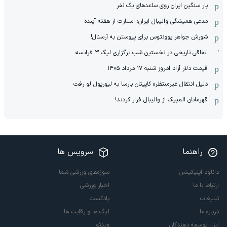
بار سنگین ایران روی ساعدهای یک نفر
مدعی همیشگی والیبال ایران: استارت از هفته آینده
شورش جواهر یوونتوس برای پیوستن به آرسنال!
اتفاقی تاریخی در نخستین شب برگزاری لیگ ۳ فرانسه
قیمت دلار آزاد امروز شنبه ۱۷ مرداد ۱۴۰۵
دلیل انتقال غیرمنتظره کاپیتان بارسا به لیورپول لو رفت
قهرمانان المپیک از والیبال فرار کردند!
راهنما
سرویس ها
دانلود اپلیکیشن
سوژه‌های ورزشی شما
ارتباط با ما
اخبار ورزشی
تبلیغات
پادکست
درباره ما
لیگ ها و رقابت ها
ابزار توسعه دهندگان
ویدئو