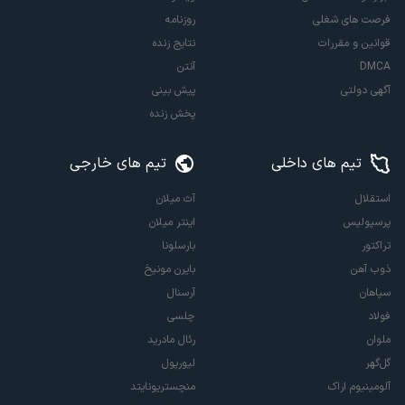
فرصت های شغلی
روزنامه
قوانین و مقررات
نتایج زنده
DMCA
آنتن
آگهی دولتی
پیش بینی
پخش زنده
تیم های داخلی
تیم های خارجی
استقلال
آث میلان
پرسپولیس
اینتر میلان
تراکتور
بارسلونا
ذوب آهن
بایرن مونیخ
سپاهان
آرسنال
فولاد
چلسی
ملوان
رئال مادرید
گل‌گهر
لیورپول
آلومینیوم اراک
منچستریونایتد