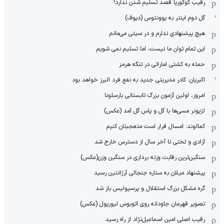
رقیب کوکوریا قصد تسلیم شدن ندارد!
گل دوم اینتر به یوونتوس (دیوف)
هیچ پیشنهادی ندارم و در سیتی می‌مانم
این تمام توان ما نیست، اما تسلیم نمی شویم
حمله به کشتی اماراتی در تنگه هرمز
اکبریان: کادر مدیریتی جدید به نفع فرد البرز خواهد بود
امروز، اولین آزمون بزرگ تابستانی بارسلونا
لژیونر مسی‌ها با گل و پاس گل آمد (عکس)
کمالوند: امسال قرار است متعجبتان کنیم
آزادی و تختی تا آخر سال از دسترس خارج شد
سنگین‌ترین رقابت وزنه برداری در سنگین وزن(عکس)
پیشنهاد میلان به ستاره جنجالی آرژانتین رسید
گره مشکل بزرگ استقلال و پرسپولیس باز شد
تصویر قهرمان جاودانه روی اتوبوس لیورپول (عکس)
رقیب اصلی امین اسماعیل‌نژاد از راه رسید