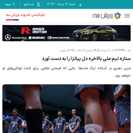
شنبه ۱۷ مرداد
-
17:13
جستجو
ورود
اپلیکیشن اندروید ورزش سه
کد:
2364440
10 خرداد 1405 ساعت 08:09
18.3K
بازدید
ستاره تیم ملی بالاخره دل پیاتزا را به دست آورد
مبین نصری در آستانه لیگ ملت‌ها؛ جایی که فرصتی طلایی برای اثبات توانایی‌های او
خواهد بود.