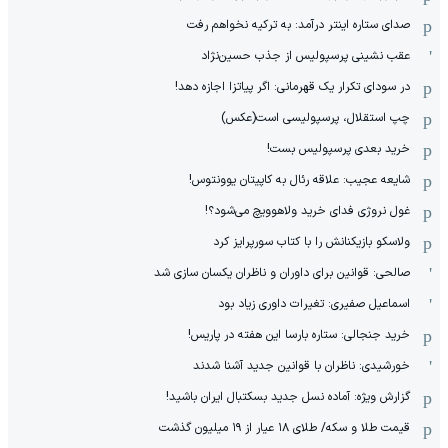
صدای ستاره اینتر درآمد: به ترکیه نخواهم رفت
عقب نشینی پرسپولیس از جذب حسین‌نژاد
در سودای تکرار یک قهرمانی: اگر پیاتزا اجازه دهد!
چپ استقلال، پرسپولیسی است(عکس)
خرید بعدی پرسپولیس بست!
شایعه عجیب: علاقه رئال به کاپیتان یوونتوس!
غول نروژی فدای خرید ولاهوویچ می‌شود؟!
ولاسکو بازیکنانش را با کتاب سورپرایز کرد
صالحی: قوانین برای داوران و ناظران یکسان سازی شد
اسماعیل صفیری: تغیرات داوری زیاد بود
خرید جنجالی: ستاره بارسا این هفته در پاریس!
خورشیدی: ناظران با قوانین جدید آشنا شدند
گزارش ویژه‌: آماده نسل جدید بسکتبال ایران باشید!
قیمت طلا و سکه/ طلای ۱۸ عیار از ۱۹ میلیون گذشت