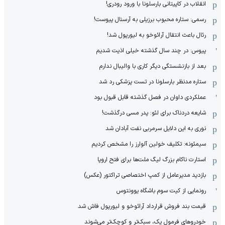
انقلاب در کاپیتانی بارسلونا با ورود رودری!
رسمی: ستاره محبوب برزیلی به آرسنال پیوست!
رئال باعث انتقال آرائوخو به لیورپول شد!
پیوس: در چند سال گذشته خیلی اذیت شدیم
بعد از بازنشستگی دیگر کاری با والیبال ندارم
ستاره مدنظر بارسلونا در تست پزشکی رد شد
عملکردی داوان در فصل گذشته قابل قبول بود
شایعه دردناک برای لئو: پدر مسی درگذشت!
نوری به این دلایل سرمربی نفت آبادان شد
سیمئونه: تکلیف خولین آلوارز را مشخص کردیم
استارت ناکام بزرگ لیگ ملت‌ها برای فتح اروپا
بازدید مدیرعامل از کمپ اختصاصی تراکتور (عکس)
رونمایی از کیت سوم باشگاه یوونتوس
قیمت بند فروش قرارداد آرائوخو و لیورپول فاش شد
خودروهای فرمول یک، سبک‌تر و کوچک‌تر می‌شوند