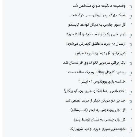
وضعیت مالکیت ملوان مشخص شد
شوک بزرگ: پدر لیونل مسی درگذشت
گل سوم چلسی به میلان توسط کایسدو
تیم یحیی یک مهاجم جدید و آشنا خرید
آرسنال به سرعت عاشق گیمارش می‌شود!
دبل پدرو؛ گل دوم چلسی به میلان
یک ایرانی سرمربی تکواندوی قزاقستان شد
رسمی: کاپیتان وفادار رم یک ساله بست
خلاصه بازی یوونتوس 1 - اینتر 2
اختصاصی: رضا شکاری هی‌یر وی‌ گو پیکان!
جدایی دو بازیکن دیگر از بارسا قطعی شد
گل اول یوونتوس به اینتر (کنسیسائو)
گل اول چلسی به میلان توسط پدرو
خودنمایی سریع خرید جدید شهربابک