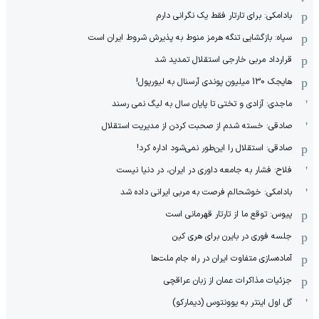
بادامکی: برای تارتار فقط یک نگرانی دارم
سپاه: بازگشایی تنگه هرمز منوط به پذیرش شروط ایران است
قرارداد مربی خارجی استقلال تمدید شد
هایجک 130 میلیون پوندی آرسنال به لیورپول!
ماجدی: آزادی و تختی تا پایان سال به لیگ نمی رسند
صادقی: خسته شدم از صحبت کردن از مدیریت استقلال
صادقی: استقلال را این‌طور نمی‌شود اداره کرد!
فلاح: فشار به جامعه داوری در ایران، در دنیا نیست
بادامکی: خوشحالم فرصت به مربی ایرانی داده شد
پیوس: توقع ما از تارتار قهرمانی است
جلسه فوری در بایرن برای هری کین
آماده‌سازی متفاوت ایران در راه جام ملت‌ها
جزئیات مذاکرات عمان از زبان عراقچی
گل اول اینتر به یوونتوس (دیمارکو)