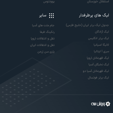
استقلال خوزستان
یوونتوس
لیگ های پرطرفدار
سایر
جدول لیگ برتر ایران (خلیج فارس)
جام ملت های آسیا
لیگ آزادگان
رنکینگ فیفا
لیگ برتر انگلیس
نقل و انتقالات اروپا
لالیگا اسپانیا
نقل و انتقالات ایران
سری آ ایتالیا
پاری سن ژرمن
لیگ قهرمانان اروپا
لیگ نخبگان آسیا
لیگ قهرمانان آسیا دو
لیگ برتر فوتسال