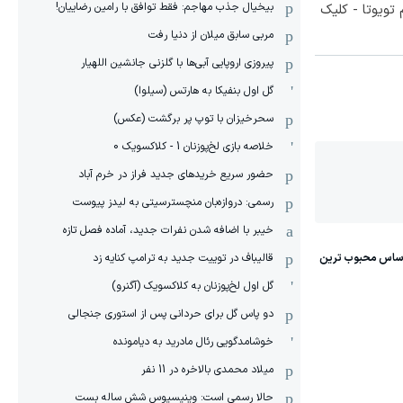
بیخیال جذب مهاجم: فقط توافق با رامین رضاییان!
تویوتا - کلیک
مربی سابق میلان از دنیا رفت
پیروزی اروپایی آبی‌ها با گلزنی جانشین اللهیار
گل اول بنفیکا به هارتس (سیلوا)
سحرخیزان با توپ پر برگشت (عکس)
خلاصه بازی لخ‌پوزنان 1 - کلاکسویک 0
حضور سریع خریدهای جدید فراز در خرم آباد
رسمی: دروازه‌بان منچسترسیتی به لیدز پیوست
خیبر با اضافه شدن نفرات جدید، آماده فصل تازه
قالیباف در توییت جدید به ترامپ کنایه زد
گل اول لخ‌پوزنان به کلاکسویک (آگنرو)
دو پاس گل برای حردانی پس از استوری جنجالی
خوشامدگویی رئال مادرید به دیامونده
میلاد محمدی بالاخره در 11 نفر
حالا رسمی است: وینیسیوس شش ساله بست