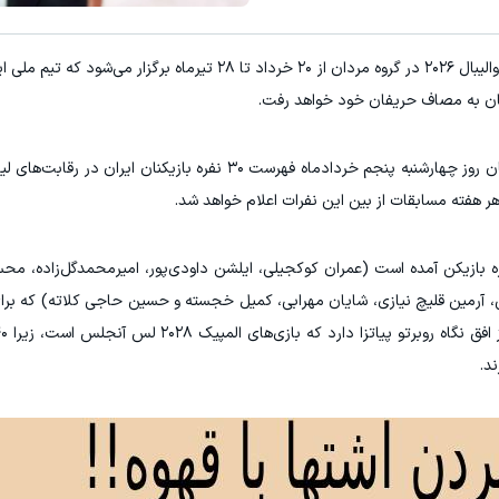
۳ دلار پاداش در هر لات معاملاتی در بروکر اینوسلو
به گزارش "ورزش سه"، مرحله مقدماتی لیگ ملت‌های والیبال ۲۰۲۶ در گروه مردان از ۲۰ خرداد تا ۲۸ ت
کلیک کن!
ثبت نام کنید
تان به مصاف حریفان خود خواهد رفت.
 هفته مسابقات از بین این نفرات اعلام خواهد شد.
ا، نام دوازه بازیکن آمده است (عمران کوکجیلی، ایلشن داودی‌پور، امیرمحمدگل‌زاده، 
، آرمین قلیچ نیازی، شایان مهرابی، کمیل خجسته و حسین حاجی کلاته) که برا
د.