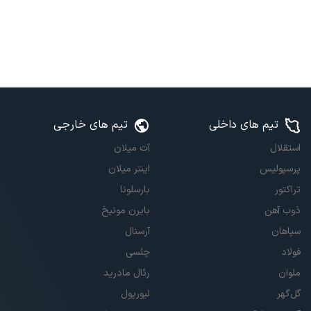
تیم های داخلی
تیم های خارجی
استقلال
آث میلان
پرسپولیس
اینتر میلان
تراکتور
بارسلونا
ذوب آهن
بایرن مونیخ
سپاهان
آرسنال
فولاد
چلسی
ملوان
رئال مادرید
گل‌گهر
لیورپول