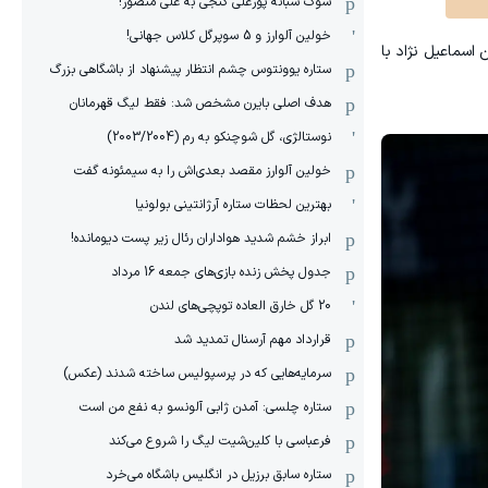
شوک شبانه پورعلی گنجی به علی منصور!
خولین آلوارز و 5 سوپرگل کلاس جهانی!
یکن از نظر سنی امین اسماعیل نژاد با
ستاره یوونتوس چشم انتظار پیشنهاد از باشگاهی بزرگ
هدف اصلی بایرن مشخص شد: فقط لیگ قهرمانان
نوستالژی، گل شوچنکو به رم (2003/2004)
خولین آلوارز مقصد بعدی‌اش را به سیمئونه گفت
بهترین لحظات ستاره آرژانتینی بولونیا
ابراز خشم شدید هواداران رئال زیر پست دیومانده!
جدول پخش زنده بازی‌های جمعه 16 مرداد
20 گل خارق العاده توپچی‌های لندن
قرارداد مهم آرسنال تمدید شد
سرمایه‌هایی که در پرسپولیس ساخته شدند (عکس)
ستاره چلسی: آمدن ژابی آلونسو به نفع من است
فرعباسی با کلین‌شیت لیگ را شروع می‌کند
ستاره سابق برزیل در انگلیس باشگاه می‌خرد