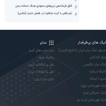
اتاق فرماندهی نیروهای سعودی هدف حملات یمن
ذوب‌آهن با کیت متفاوت در فصل جدید (عکس)
لیگ های پرطرفدار
سایر
جدول لیگ برتر ایران (خلیج فارس)
جام ملت های آسیا
لیگ آزادگان
رنکینگ فیفا
لیگ برتر انگلیس
نقل و انتقالات اروپا
لالیگا اسپانیا
نقل و انتقالات ایران
سری آ ایتالیا
پاری سن ژرمن
لیگ قهرمانان اروپا
لیگ نخبگان آسیا
لیگ قهرمانان آسیا دو