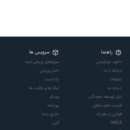
راهنما
سرویس ها
دانلود اپلیکیشن
سوژه‌های ورزشی شما
ارتباط با ما
اخبار ورزشی
تبلیغات
پادکست
درباره ما
لیگ ها و رقابت ها
ابزار توسعه دهندگان
ویدئو
فرصت های شغلی
روزنامه
قوانین و مقررات
نتایج زنده
DMCA
آنتن