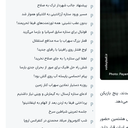
پیشنهاد جالب شهردار ترک به صلاح
مسیر ورود ستاره آرژانتینی به اتلتیکو هموار شد
بدون عقب نشینی: همه تورنمنت‌های فیفا تحریمند!
فوتبال برای ستاره سابق اسپانیا و بارسا می‌گرید
قمار بزرگ سهراب با سه مدافع استقلال
اوج فشار روی رافینیا با رقبای جدید!
لطفا این ستاره را به جای صلاح نخرید!
شش راه حل فلیک برای عبور از بحران جدی بارسا
پیام احساسی یایسله آب روی آتش بود!
روزبه دستیار نمادین سهراب کنار زمین
 شدند، پنج بازیکن
ادعای ستاره آرسنال: به گیمارش و وینی نیاز داشتیم
پرداختی فیفا به اردن بعد از اتهام به اینفانتینو!
جلسه تمرینی شیاطین سرخ
سال هشتمین حضور
شب کابوس‌وار میلاد محمدی در کنفرانس اروپا
یران قرار دارد.