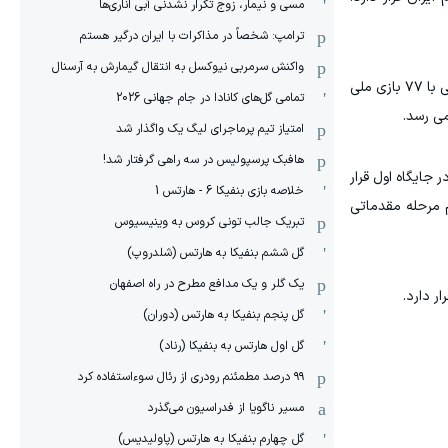
مسی و نیمار، زوج تکرار نشدنی آبی اناری‌ها
ترامپ: شخصاً در مذاکرات با ایران درگیر هستم
واکنش سرمربی نیوکسل به انتقال گیمارش به آرسنال
از نظر تعداد بازی ملی در این رقابت‌ها نیز محمدرضا حضرت‌پور با ۹۴ بازی ملی در صدر این فهرست ۳۰ نفره قرار دارد و مرتضی شریفی با ۷۷ بازی ملی
تمامی گل‌های کانادا در جام جهانی 2026
امتیاز تیم پرماجرای لیگ یک واگذار شد
هافبک پرسپولیس در سه راهی گرفتار شد!
اخصه‌های بررسی شده در این گزارش آماری است که امین اسماعیل نژاد با کسب ۶۶۳ پوئن در جایگاه اول قرار
خلاصه بازی بنفیکا 6 - هارتس 1
م مرحله مقدماتی
تبریک جالب تونی کروس به وینیسیوس
گل ششم بنفیکا به هارتس (شلدروپ)
یک گلر و یک مدافع مطرح در راه اصفهان
گل پنجم بنفیکا به هارتس (دوران)
گل اول هارتس به بنفیکا (رناد)
۹۹ درصد مطمئنم رودری از رئال سوءاستفاده کرد
مسیر ناگویا از فدراسیون می‌گذرد
گل چهارم بنفیکا به هارتس (پاولیدیس)