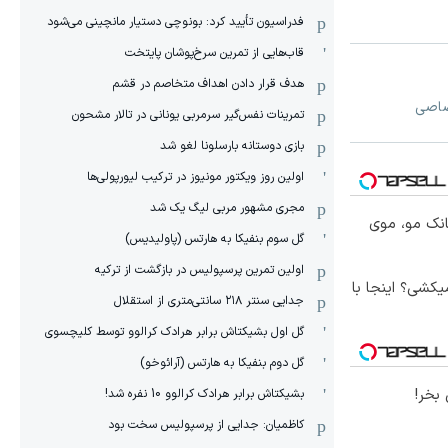
فدراسیون تأیید کرد: بونوچی دستیار مانچینی می‌شود
قاب‌هایی از تمرین سرخ‌پوشان پایتخت
هدف قرار دادن اهداف متخاصم در قشم
تصاصی
‏تمرینات نفس‌گیر سرمربی یونانی در تالار مشحون
بازی دوستانه بارسلونا لغو شد
اولین روز ویکتور مونیوز در ترکیب لیورپولی‌ها
مجری مشهور مربی لیگ یک شد
انک مو، موی
گل سوم بنفیکا به هارتس (پاولیدیس)
اولین تمرین پرسپولیس در بازگشت از ترکیه
کشی؟ اینجا با
جدایی سنتر ۲۱۸ سانتی‌متری از استقلال
گل اول بشیکتاش برابر هرادک کرالوو توسط کلیچسوی
گل دوم بنفیکا به هارتس (آرائوخو)
بخر!
بشیکتاش برابر هرادک کرالوو 10 نفره شد!
کاظمیان: جدایی از پرسپولیس سخت بود