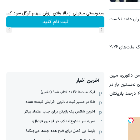
میدونستی میتونی از بالا رفتن ارزش سهام گوگل سود کسب 
یرماه برگزار می‌شود که تیم ملی ایران هفته نخست
ثبت نام کنید
›
‹
روبرتو پیاتزا سرمربی ایتالیایی تیم ملی والیبال کشورمان روز چهارشنبه پنجم خردادماه فهرست ۳۰ نفره بازیکنان ایران در رقابت‌های لیگ ملت‌های ۲۰۲۶
محسن دلاوری، مبین
آخرین اخبار
ی نخستین بار در
لیگ ملت‌ها ٢٠٢۶ کتاب شد! (عکس)
لیگ ملت‌ها به میدان می‌روند و این موضوع نشان از افق نگاه روبرتو پیاتزا دارد که بازی‌های المپیک ۲۰۲۸ لس آنجلس است، زیرا ۴۰ درصد بازیکنان
طلا در مسیر ثبت بالاترین افزایش قیمت هفته
آخرین شانس یک بازیکن برای جلب اعتماد پیاتزا
ضربه سر ممنوع؛انقلاب در قوانین فوتبال؟
بارسا این فصل برای فتح همه جام‌ها می‌جنگد!