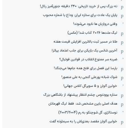
نه بزرگ پس از خرید تاریخی: ۲۴۰ دقیقه جنون‌آمیز رئال!
پایان یک عادت برای ستاره ایران: وداع با شماره محبوب
وقتی دروازبان ها نابود می‌شوند!
لیگ ملت‌ها ٢٠٢۶ کتاب شد! (عکس)
طلا در مسیر ثبت بالاترین افزایش قیمت هفته
آخرین شانس یک بازیکن برای جلب اعتماد پیاتزا
ضربه سر ممنوع؛انقلاب در قوانین فوتبال؟
بارسا این فصل برای فتح همه جام‌ها می‌جنگد!
شوک شبانه پورعلی گنجی به علی منصور!
خولین آلوارز و 5 سوپرگل کلاس جهانی!
ستاره یوونتوس چشم انتظار پیشنهاد از باشگاهی بزرگ
هدف اصلی بایرن مشخص شد: فقط لیگ قهرمانان
نوستالژی، گل شوچنکو به رم (2003/2004)
خولین آلوارز مقصد بعدی‌اش را به سیمئونه گفت