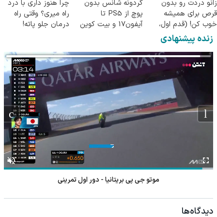
زانو دردت رو بدون
گردونه شانس بدون
چرا هنوز داری با درد
قرص برای همیشه
پوچ از PS5 تا
راه میری؟ وقتی راه
خوب کن! (قدم اول،
آیفون17 و بیت کوین
درمان جلو پاته!
پرسش‌نامه)
🔥
زنده پیشنهادی
موتو جی پی بریتانیا - دور اول تمرینی
دیدگاه‌ها