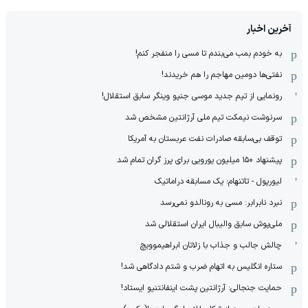
آخرین اخبار
به خودم بمب می‌بندم تا مسی را منفجر کنم!
نفتی‌ها دومین مهاجم را هم خریدند!
رونمایی از تیم جدید موسی جنپو وینگر سابق استقلال!
سرنوشت نیمکت تیم ملی آرژانتین مشخص شد
توقف بی‌سابقه صادرات نفت عربستان به آمریکا
پیشنهاد ۱۵۰ میلیون یورویی برای پرز گران تمام شد
لیورپول - تاتنهام؛ یک مسابقه دراماتیک
نبرد نابرابر: مسی به رونالدو نمی‌رسد
ملی‌پوش سابق والیبال ایران استقلالی شد
چالش جالب و جذاب با زلاتان ابراهیموویچ
ستاره انگلیس به اتهام ضرب و شتم دادگاهی شد!
حمایت جنجالی: آرژانتین پشت اینفانتنیو ایستاد!