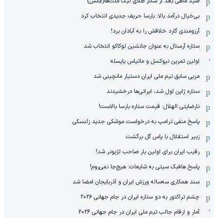
صید ماهی بعد از شکار طلای لیگ ملت‌ها(عکس)
بی‌خیال درآمد بالا: بارسا حریف جدیدی انتخاب کرد
آرزومندی گارد خلاقش را به آبادان برد!
ستاره آرسنال به عنوان جانشین لوکاکو انتخاب شد
اولین تمرین نیوکسل و ماتیاس یایسله
مربی سابق تیم ملی ایران دستیار مانچینی شد
ستاره ژاپن اول شد، ایرانی‌ها درخشیدند
نارضایتی الهلال: قیمت ستاره بارسا بالاست!
پاسخ منفی ترامپ به درخواست موشکی جدید زلنسکی
زبیر استقلال با پاس گل برگشت
رقیب ایران برای اولین بار صاحب لژیونر شد!
پاسخ هافبک سیتی به شایعات: هیچ‌جا نمی‌روم!
سند همکاری سه‌ساله‌ ‌ورزش ایران و آذربایجان امضا شد
چشم تراکتور به دو ستاره ایران در جام جهانی ۲۰۲۶
آمار و ارقام جالب تیم ملی ایران در جام جهانی 2026