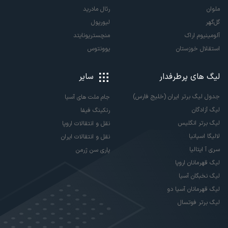
ملوان
رئال مادرید
گل‌گهر
لیورپول
آلومینیوم اراک
منچستریونایتد
استقلال خوزستان
یوونتوس
لیگ های پرطرفدار
سایر
جدول لیگ برتر ایران (خلیج فارس)
جام ملت های آسیا
لیگ آزادگان
رنکینگ فیفا
لیگ برتر انگلیس
نقل و انتقالات اروپا
لالیگا اسپانیا
نقل و انتقالات ایران
سری آ ایتالیا
پاری سن ژرمن
لیگ قهرمانان اروپا
لیگ نخبگان آسیا
لیگ قهرمانان آسیا دو
لیگ برتر فوتسال