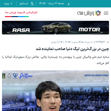
جمعه ۱۶ مرداد
-
14:57
جستجو
ورود
اپلیکیشن اندروید ورزش سه
کد:
2364526
10 خرداد 1405 ساعت 16:53
11.6K
بازدید
چین در بزرگ‌ترین لیگ دنیا صاحب نماینده شد
ستاره تیم ملی والیبال چین با پیوستن به چیسترنا والی، چالش بزرگ سوپرلیگ ایتالیا را
آغاز می‌کند.