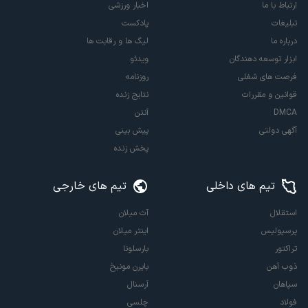
ارتباط با ما
اخبار ورزشی
تبلیغات
پادکست
درباره ما
لیگ ها و رقابت ها
ابزار توسعه دهندگان
ویدئو
فرصت های شغلی
روزنامه
قوانین و مقررات
نتایج زنده
DMCA
آنتن
آگهی دولتی
پیش بینی
پخش زنده
تیم های داخلی
تیم های خارجی
استقلال
آث میلان
پرسپولیس
اینتر میلان
تراکتور
بارسلونا
ذوب آهن
بایرن مونیخ
سپاهان
آرسنال
فولاد
چلسی