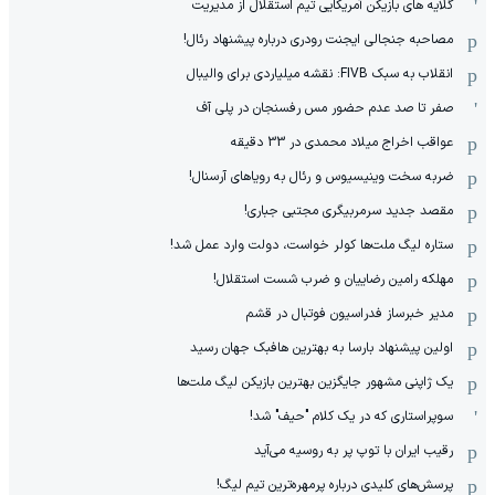
گلایه های بازیکن آمریکایی تیم استقلال از مدیریت
مصاحبه جنجالی ایجنت رودری درباره پیشنهاد رئال!
انقلاب به سبک FIVB: نقشه میلیاردی برای والیبال
صفر تا صد عدم حضور مس رفسنجان در پلی آف
عواقب اخراج میلاد محمدی در 33 دقیقه
ضربه سخت وینیسیوس و رئال به رویاهای آرسنال!
مقصد جدید سرمربیگری مجتبی جباری!
ستاره لیگ ملت‌ها کولر خواست، دولت وارد عمل شد!
مهلکه رامین رضاییان و ضرب شست استقلال!
مدیر خبرساز فدراسیون فوتبال در قشم
اولین پیشنهاد بارسا به بهترین هافبک جهان رسید
یک ژاپنی مشهور جایگزین بهترین بازیکن لیگ ملت‌ها
سوپراستاری که در یک کلام "حیف" شد!
رقیب ایران با توپ پر به روسیه می‌آید
پرسش‌های کلیدی درباره پرمهره‌ترین تیم لیگ!