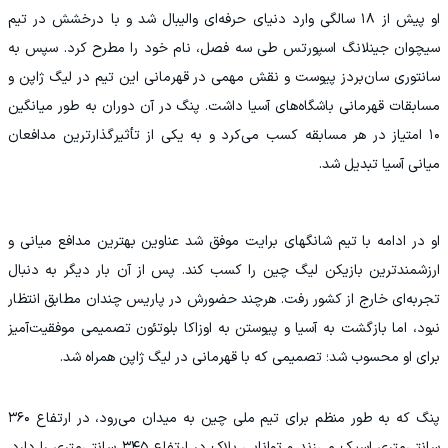
او پیش از ۱۸ سالگی وارد دنیای حرفه‌ای والیبال شد و با درخشش در تیم
سیچوان جینلانگ اسپورتس طی سه فصل، نام خود را مطرح کرد. سپس به
سانتوری سان‌بردز پیوست و نقش مهمی در قهرمانی این تیم در لیگ ژاپن و
مسابقات قهرمانی باشگاه‌های آسیا داشت. پنگ در آن دوران به طور میانگین
۱۰ امتیاز در هر مسابقه کسب می‌کرد و به یکی از تأثیرگذارترین مدافعان
میانی آسیا تبدیل شد.
او در ادامه با تیم شانگهای برایت موفق شد عناوین بهترین مدافع میانی و
ارزشمندترین بازیکن لیگ چین را کسب کند. پس از آن بار دیگر به دنبال
تجربه‌ای خارج از کشور رفت. هرچند حضورش در پاریس چندان مطابق انتظار
نبود، اما بازگشت به آسیا و پیوستن به اوزاکا بلوتئون تصمیمی موفقیت‌آمیز
برای او محسوب شد؛ تصمیمی که با قهرمانی در لیگ ژاپن همراه شد.
پنگ که به طور منظم برای تیم ملی چین به میدان می‌رود، در ارتفاع ۳۶۰
سانتی‌متری اسپک می‌زند و توانایی بلاک در ارتفاع ۳۴۵ سانتی‌متری را دارد.