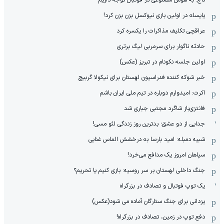
تاج: به هوش مصنوعی در فوتبال توجه داریم
یایسله در اولین بازی نیوکسل بزن بزن کرد!
عراقچی تکلیف مذاکرات را یکسره کرد
حادثه ناگوار برای سرمربی لیگ برتری
اولین جلسه نکونام در تبریز (عکس)
خبر شوکه کننده فدراسیون لهستان برای نیکولا گربیچ
اکرت: امیدوارم دوباره در تیم ملی ایران باشم
فانتزی‌باز شاگرد مجتبی جباری شد
جدایی از دو عشق؛ بدترین روز زندگی لئو مسی!
شبیه دمبله: امید بارسا به درخشش الماس غنایی
سپاهان امروز یک مدافع می‌خرد!
جنگ داخلی لهستان بر سر روسیه: بازی کنیم یا تحریم؟
یک توپ فوتبال و تصادف در بزرگراه
یزدانی برای جنگ ستارگان آماده می شود(عکس)
دفع توپ در زمین، تصادف در بزرگراه!