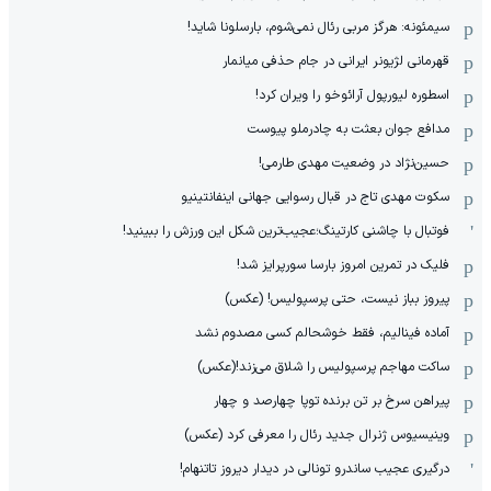
سیمئونه: هرگز مربی رئال نمی‌شوم، بارسلونا شاید!
قهرمانی لژیونر ایرانی در جام حذفی میانمار
اسطوره لیورپول آرائوخو را ویران کرد!
مدافع جوان بعثت به چادرملو پیوست
حسین‌نژاد در وضعیت مهدی طارمی!
سکوت مهدی تاج در قبال رسوایی جهانی اینفانتینیو
فوتبال با چاشنی کارتینگ؛عجیب‌ترین شکل این ورزش را ببینید!
فلیک در تمرین امروز بارسا سورپرایز شد!
پیروز بباز نیست، حتی پرسپولیس! (عکس)
آماده فینالیم، فقط خوشحالم کسی مصدوم نشد
ساکت مهاجم پرسپولیس را شلاق می‌زند!(عکس)
پیراهن سرخ بر تن برنده توپا چهارصد و چهار
وینیسیوس ژنرال جدید رئال را معرفی کرد (عکس)
درگیری عجیب ساندرو تونالی در دیدار دیروز تاتنهام!