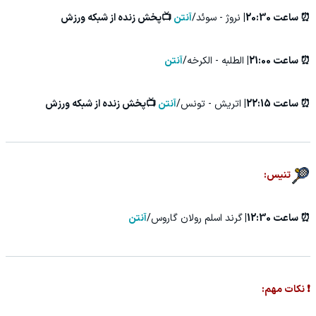
⏰ ساعت 20:30|
نروژ - سوئد/
آنتن
📺پخش زنده از شبکه ورزش
⏰ ساعت 21:00|
الطلبه - الکرخه/
آنتن
⏰ ساعت 22:15|
اتریش - تونس/
آنتن
📺پخش زنده از شبکه ورزش
تنیس:
⏰ ساعت 12:30|
گرند اسلم رولان گاروس/
آنتن
❗ نکات مهم: