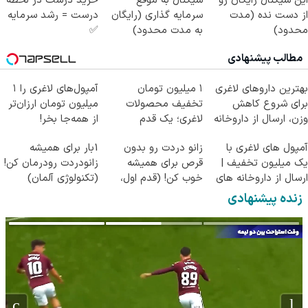
این سیگنال رایگان رو
سیگنال به موقع
خرید درست در لحظه
از دست نده (مدت
سرمایه گذاری (رایگان
درست = رشد سرمایه
محدود)
به مدت محدود)
✅
مطالب پیشنهادی
بهترین داروهای لاغری
۱ میلیون تومان
آمپول‌های لاغری را ۱
برای شروع کاهش
تخفیف محصولات
میلیون تومان ارزان‌تر
وزن، ارسال از داروخانه
لاغری؛ یک قدم
از همه‌جا بخر!
های نزدیکت!
نزدیک‌تر به شروع
آمپول های لاغری با
زانو دردت رو بدون
1بار برای همیشه
کاهش وزن
یک میلیون تخفیف |
قرص برای همیشه
زانودردت رودرمان کن!
ارسال از داروخانه های
خوب کن! (قدم اول،
(تکنولوژی آلمان)
معتبر
پرسش‌نامه)
◂پرسشنامه▸
زنده پیشنهادی