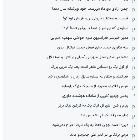
چمن آزادی دی ماه می‌رسد، خود ورزشگاه سال بعد!
قیمت غیرمنتظره ناپولی برای فروش لوکاکو!
ستاره‌ای که بی سر و صدا با پیکان فسخ کرد!
مدیر خبرساز فدراسیون علیه حواشی سهمیه آسیایی
سه فناوری جدید برای فصل جدید فوتبال ایران
مشخص شدن محل میزبانی آسیایی تراکتور و استقلال
او اول یک روانشناس ماهر است بعد یک مربی بزرگ
قدرتمند و متفاوت: ستاره سابق، رئال را شگفت‌زده کرد
هراس اتلتیکو مادرید از هایجک بزرگ بارسلونا
پخش ویدیو کلیپی از سامانه هوشمند داوری
پیام واضح آقای گل لیگ یک به گلزنان لیگ برتر
زمان معارفه نکونام مشخص شد
دبیر: احمد جوان فقط به یک شرط اخراج نمی‌شود
مربی پرتغالی در کادر فنی چادرملو ماند