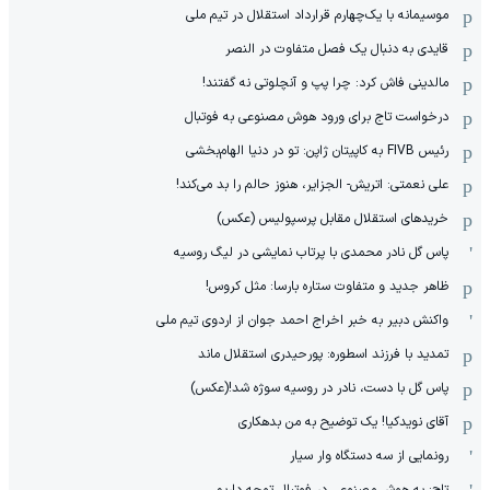
موسیمانه با یک‌چهارم قرارداد استقلال در تیم ملی
قایدی به دنبال یک فصل متفاوت در النصر
مالدینی فاش کرد: چرا پپ و آنچلوتی نه گفتند!
درخواست تاج برای ورود هوش مصنوعی به فوتبال
رئیس FIVB به کاپیتان ژاپن: تو در دنیا الهام‌بخشی
علی نعمتی: اتریش- الجزایر، هنوز حالم را بد می‌کند!
خریدهای استقلال مقابل پرسپولیس (عکس)
پاس گل نادر محمدی با پرتاب نمایشی در لیگ روسیه
ظاهر جدید و متفاوت ستاره بارسا: مثل کروس!
واکنش دبیر به خبر اخراج احمد جوان از اردوی تیم ملی
تمدید با فرزند اسطوره: پورحیدری استقلال ماند
پاس گل با دست، نادر در روسیه سوژه شد!(عکس)
آقای نویدکیا! یک توضیح به من بدهکاری
رونمایی از سه دستگاه وار سیار