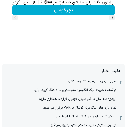
از آیفون 17 تا پلی استیشن 5 جایزه ببر 🎮😍📱 | بازی کن ، گردونه بچرخون
گردونه شانس بدون 
بچرخونش
›
‹
آخرین اخبار
سیتی رودری را به رخ کاتالان‌ها کشید
درآستانه شروع لیگ انگلیس؛ منچستری ها دلتنگ کریک بال؟
ایزدی: سه سال با فدراسیون فوتبال قرارداد همکاری داریم
تمام بازی های لیگ برتر فوتبال با VAR برگزار می شود
پاداش 3 میلیاردی در انتظار تیراندازان طلایی
گل اول اتلتیکومادرید به منچسترسیتی(دومینگز)