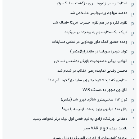
استارت رسمی زنبورها برای بازگشت به لیگ برتر
مقصد مهاجم پرسپولیس مشخص شد
نقره، نقره و باز هم نقره: حسرت آمریکا ۱۰‌ساله شد
کریک: یک ستاره مهم به یونایتد بر می‌گردد
وعده حضور کمک داور ویدئویی در تمامی مسابقات
تولد دوباره سوباسا در مازندران!(عکس)
الهامی، پیگیر مصدومیت بازیکن بدشانس نساجی
محسن رضایی نماینده رهبر انقلاب در شعام شد
ستاره‌ای که درخشش‌هایش زیر سایه بزرگ‌ترها گم شد!
اتاق ون مجهز به دستگاه VAR
غول 197 سانتی‌متری شاگرد نوری شد!(عکس)
رئال ۲۰۰ میلیون یورو بدهد، اولیسه را ببرد!
دهقانی: ورزشگاه آزادی به نیم فصل اول لیگ برتر نخواهد رسید
بازدید مهدی تاج از VAR سیار
پرونده کلاهبرداری از قهرمان المپیک به پایان رسید