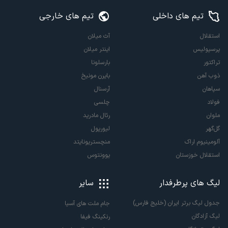
تیم های داخلی
تیم های خارجی
استقلال
آث میلان
پرسپولیس
اینتر میلان
تراکتور
بارسلونا
ذوب آهن
بایرن مونیخ
سپاهان
آرسنال
فولاد
چلسی
ملوان
رئال مادرید
گل‌گهر
لیورپول
آلومینیوم اراک
منچستریونایتد
استقلال خوزستان
یوونتوس
لیگ های پرطرفدار
سایر
جدول لیگ برتر ایران (خلیج فارس)
جام ملت های آسیا
لیگ آزادگان
رنکینگ فیفا