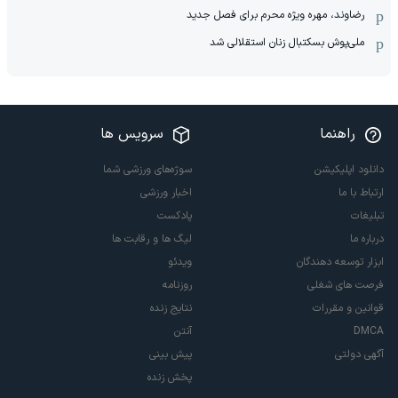
رضاوند، مهره ویژه محرم برای فصل جدید
ملی‌پوش بسکتبال زنان استقلالی شد
راهنما
سرویس ها
دانلود اپلیکیشن
سوژه‌های ورزشی شما
ارتباط با ما
اخبار ورزشی
تبلیغات
پادکست
درباره ما
لیگ ها و رقابت ها
ابزار توسعه دهندگان
ویدئو
فرصت های شغلی
روزنامه
قوانین و مقررات
نتایج زنده
DMCA
آنتن
آگهی دولتی
پیش بینی
پخش زنده