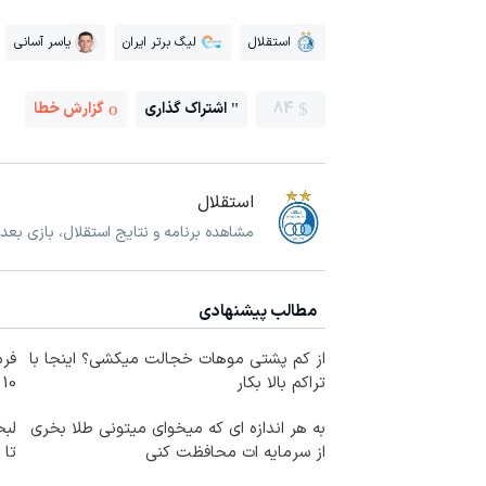
استقلال
لیگ برتر ایران
یاسر آسانی
84
اشتراک گذاری
گزارش خطا
استقلال
مشاهده برنامه و نتایج استقلال، بازی بعد
مطالب پیشنهادی
از کم پشتی موهات خجالت میکشی؟ اینجا با
فرم
تراکم بالا بکار
10 سال جوانتر شو😍
به هر اندازه ای که میخوای میتونی طلا بخری
لبخ
از سرمایه ات محافظت کنی
تا