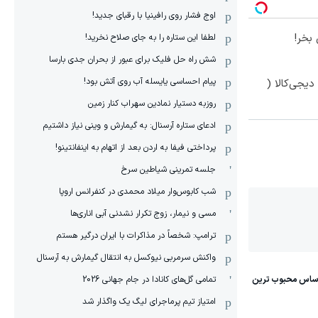
اوج فشار روی رافینیا با رقبای جدید!
بخر!
لطفا این ستاره را به جای صلاح نخرید!
شش راه حل فلیک برای عبور از بحران جدی بارسا
پیام احساسی یایسله آب روی آتش بود!
یجی‌کالا (
روزبه دستیار نمادین سهراب کنار زمین
ادعای ستاره آرسنال: به گیمارش و وینی نیاز داشتیم
پرداختی فیفا به اردن بعد از اتهام به اینفانتینو!
جلسه تمرینی شیاطین سرخ
شب کابوس‌وار میلاد محمدی در کنفرانس اروپا
مسی و نیمار، زوج تکرار نشدنی آبی اناری‌ها
ترامپ: شخصاً در مذاکرات با ایران درگیر هستم
واکنش سرمربی نیوکسل به انتقال گیمارش به آرسنال
تمامی گل‌های کانادا در جام جهانی 2026
امتیاز تیم پرماجرای لیگ یک واگذار شد