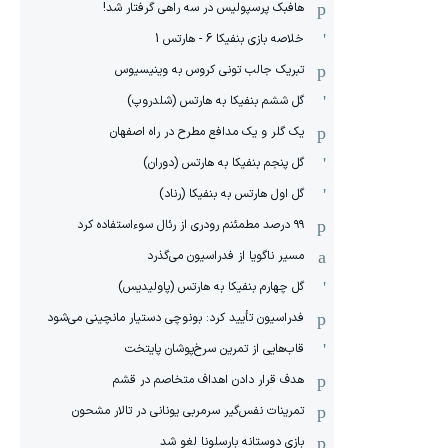
هافبک پرسپولیس در سه راهی گرفتار شد!
خلاصه بازی بنفیکا 6 - هارتس 1
تبریک جالب تونی کروس به وینیسیوس
گل ششم بنفیکا به هارتس (شلدروپ)
یک گلر و یک مدافع مطرح در راه اصفهان
گل پنجم بنفیکا به هارتس (دوران)
گل اول هارتس به بنفیکا (رناد)
۹۹ درصد مطمئنم رودری از رئال سوءاستفاده کرد
مسیر ناگویا از فدراسیون می‌گذرد
گل چهارم بنفیکا به هارتس (پاولیدیس)
فدراسیون تأیید کرد: بونوچی دستیار مانچینی می‌شود
قاب‌هایی از تمرین سرخ‌پوشان پایتخت
هدف قرار دادن اهداف متخاصم در قشم
‏تمرینات نفس‌گیر سرمربی یونانی در تالار مشحون
بازی دوستانه بارسلونا لغو شد