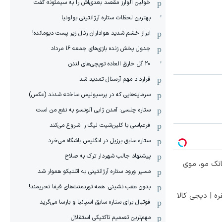
خولین آلوارز مقصد بعدی‌اش را به سیمئونه گفت
بهترین لحظات ستاره آرژانتینی بولونیا
ابراز خشم شدید هواداران رئال زیر پست دیومانده!
جدول پخش زنده بازی‌های جمعه 16 مرداد
20 گل خارق العاده توپچی‌های لندن
قرارداد مهم آرسنال تمدید شد
سرمایه‌هایی که در پرسپولیس ساخته شدند (عکس)
ستاره چلسی: آمدن ژابی آلونسو به نفع من است
فرعباسی با کلین‌شیت لیگ را شروع می‌کند
ستاره سابق برزیل در انگلیس باشگاه می‌خرد
پیشنهاد جالب شهردار ترک به صلاح
انک مو، موی
مسیر ورود ستاره آرژانتینی به اتلتیکو هموار شد
بدون عقب نشینی: همه تورنمنت‌های فیفا تحریمند!
ره | دیجی کالا
فوتبال برای ستاره سابق اسپانیا و بارسا می‌گرید
مهم‌ترین تصمیم تاکتیکی استقلال