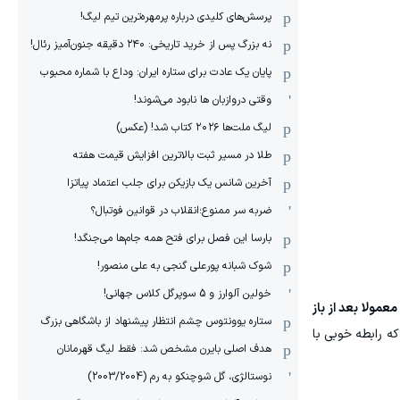
پرسش‌های کلیدی درباره پرمهره‌ترین تیم لیگ!
نه بزرگ پس از خرید تاریخی: ۲۴۰ دقیقه جنون‌آمیز رئال!
پایان یک عادت برای ستاره ایران: وداع با شماره محبوب
وقتی دروازبان ها نابود می‌شوند!
لیگ ملت‌ها ٢٠٢۶ کتاب شد! (عکس)
طلا در مسیر ثبت بالاترین افزایش قیمت هفته
آخرین شانس یک بازیکن برای جلب اعتماد پیاتزا
ضربه سر ممنوع؛انقلاب در قوانین فوتبال؟
بارسا این فصل برای فتح همه جام‌ها می‌جنگد!
شوک شبانه پورعلی گنجی به علی منصور!
خولین آلوارز و 5 سوپرگل کلاس جهانی!
مولا بعد از باز
ستاره یوونتوس چشم انتظار پیشنهاد از باشگاهی بزرگ
 رابطه خوبی با
هدف اصلی بایرن مشخص شد: فقط لیگ قهرمانان
نوستالژی، گل شوچنکو به رم (2003/2004)