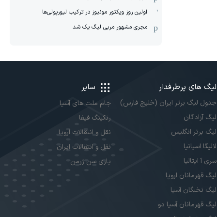
اولین روز ویکتور مونیوز در ترکیب لیورپولی‌ها
مجری مشهور مربی لیگ یک شد
لیگ های پرطرفدار
سایر
جدول لیگ برتر ایران (خلیج فارس)
جام ملت های آسیا
لیگ آزادگان
رنکینگ فیفا
لیگ برتر انگلیس
نقل و انتقالات اروپا
لالیگا اسپانیا
نقل و انتقالات ایران
سری آ ایتالیا
پاری سن ژرمن
لیگ قهرمانان اروپا
لیگ نخبگان آسیا
لیگ قهرمانان آسیا دو