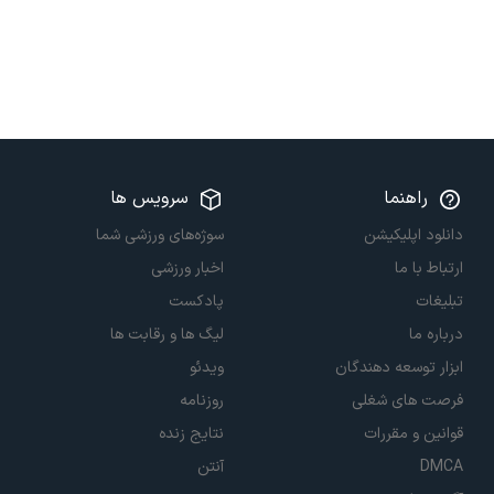
راهنما
سرویس ها
دانلود اپلیکیشن
سوژه‌های ورزشی شما
ارتباط با ما
اخبار ورزشی
تبلیغات
پادکست
درباره ما
لیگ ها و رقابت ها
ابزار توسعه دهندگان
ویدئو
فرصت های شغلی
روزنامه
قوانین و مقررات
نتایج زنده
DMCA
آنتن