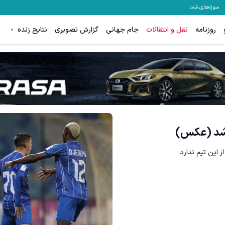
سوژه‌های شما
روزنامه
نقل و انتقالات
جام جهانی
گزارش تصویری
نتایج زنده
قویت موی جلبک توی حمومت خالیه!45%تخفیف
جای بخیه داری؟؟ فقط در 3 هفته ترمیمش کن!😍
خرید محصول
کلیک کن!
 شد (عکس)
ز این تیم ندارد.