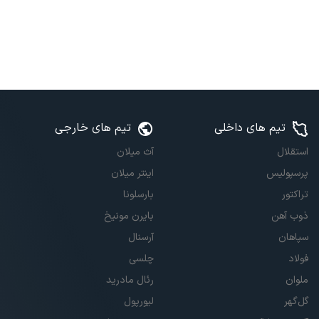
تیم های داخلی
تیم های خارجی
استقلال
آث میلان
پرسپولیس
اینتر میلان
تراکتور
بارسلونا
ذوب آهن
بایرن مونیخ
سپاهان
آرسنال
فولاد
چلسی
ملوان
رئال مادرید
گل‌گهر
لیورپول