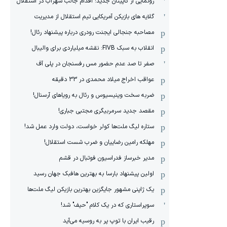
رونمایی از کاپیتان جدید؛ اقدام جالب سهراب در استقلال
گلایه های بازیکن آمریکایی تیم استقلال از مدیریت
مصاحبه جنجالی ایجنت رودری درباره پیشنهاد رئال!
انقلاب به سبک FIVB: نقشه میلیاردی برای والیبال
صفر تا صد عدم حضور مس رفسنجان در پلی آف
عواقب اخراج میلاد محمدی در 33 دقیقه
ضربه سخت وینیسیوس و رئال به رویاهای آرسنال!
مقصد جدید سرمربیگری مجتبی جباری!
ستاره لیگ ملت‌ها کولر خواست، دولت وارد عمل شد!
مهلکه رامین رضاییان و ضرب شست استقلال!
مدیر خبرساز فدراسیون فوتبال در قشم
اولین پیشنهاد بارسا به بهترین هافبک جهان رسید
یک ژاپنی مشهور جایگزین بهترین بازیکن لیگ ملت‌ها
سوپراستاری که در یک کلام "حیف" شد!
رقیب ایران با توپ پر به روسیه می‌آید