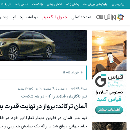
پیش بینی
اپلیکیشن ورزش سه
پخش زنده
اخبار ورزشی
پادکست
تماس با ما
تبلیغات
صفحه‌اصلی
جدول لیگ برتر
برنامه بــرجـــام
ویدیو
معاملات فارکس اسپرد از صفر و تا ۵۰۰ دلار بونوس
معاملات جهانی ط
ثبت نام کنید
10 خرداد 1405
کد:
2364604
11 خرداد 1405 ساعت 00:30
23.5K
بازدید
تیم ناگلزمان فنلاند را 4-0 در هم شکست
آلمان ترکاند: پرواز در نهایت قدرت به
‫تیم ملی آلمان در آخرین دیدار تدارکاتی خود در خا
جام جهانی موفق شد با ارائه یک نمایش هجومی و جذاب 