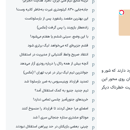
گزینه سابق تیم ملی ایران، نامزد هدایت الجزایر!
جابه‌جایی ۸۳۰ کیلومتری غیرت به‌خاطر کانیه وست!
این بهترین مقصد رشفورد پس از بارسلوناست
زاده‌عطار بازوبند را پس گرفت (عکس)
با این وضع، سیتی ششم یا هفتم می‌شود!
قشم جزیره‌ای که می‌خواهد لیگ برتری شود
انتقاد صریح واعظ آشتیانی از مدیریت در استقلال
آنچه بیش از همه رئال را درباره رودری آزار می‌دهد
 دارند که شور و
جوانترین تیم لیگ برتر در غرب تهران ! (عکس)
مان روی محور این
تمدید قرارداد وینیسیوس به ضرر بارسلونا شد
عیت خطرناک دیگر
تیم جدید جنپو به کمک استقلال آمد؟
خریدهای جنون‌آمیز چلسی تمامی ندارد!
امضای مرا جعل کردند تا قرارداد را منسوخ کنند
موناکو مشتری ستاره جنجالی سری آ شد
چینی: بعضی بازیکنان در حد پیراهن استقلال نبودند