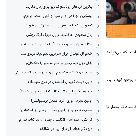
برترین گل های رونالدو نازاریو برای رئال مادرید
پزشکیان: چرا من و ترامپ توافق را امضا کردیم؟
تصاویری که باعث سردرد مهدی تارتار می‌شود!
پول سعودی ته کشید، پایان تاریک لیگ روشن!
ستاره سابق پرسپولیس در آستانه پیوستن به فجر
دند که می‌توانند
خانم گل فوتبال ایران سرمربی تیم لیگ برتری شد
پایان بازی تیم یحیی و علی منصور با کتک‌کاری!
سنای آمریکا لایحه تحریم ایران و روسیه را تصویب کرد
حیه تیم را بالا
دلیل غیبت کاپیتان استقلال در بازی دوستانه
خاطره انگیز، ایران 5 - ایتالیا 5 (جام جهانی 2008)
اولین تجربه نوری، فردا مقابل پرسپولیس!
اد تا اونداو با
حمایت تاجرنیا از رامین بعد از جدایی از استقلال!
گران‌ترین دروازه‌بان انگلیس: چیزی برای اثبات ندارم
دیوانگی هواداران برای پیراهن شالکه