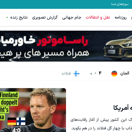
سوژه‌های شما
روزنامه
نقل و انتقالات
جام جهانی
گزارش تصویری
نتایج زنده
لا با اسپرد صفر و تا ۵۰۰ دلار بونوس
ترید EURUSD با اسپرد از صفر پیپ
ثبت نام کنید
ثبت نام کنید
آلمان
4
-
0
فنلاند
 آمریکا
ک این کشور پیش از آغاز رقابت‌های
با چهار گل فنلاند را در هم بکوبد.