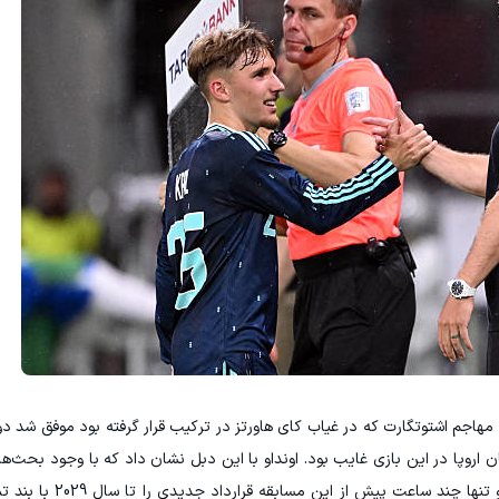
بزرگ این دیدار دنیز اونداو 29 ساله بود. مهاجم اشتوتگارت که در غیاب کای هاورتز در ترکیب قرار گرفته بود موفق
نان اروپا در این بازی غایب بود. اونداو با این دبل نشان داد که با وجود بحث‌
حضور در ترکیب اصلی را دارد. جالب اینجاست که 