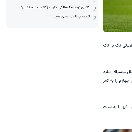
کادوی تولد 40 سالگی آدان: بازگشت به استقلال!
تصمیم طارمی جدی است!
وقعیتی تک به تک
ل موسیالا رساند
هارم را به ثمر
ن آنها را به شدت