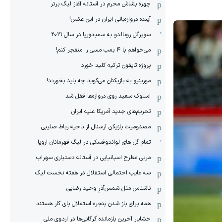
چهره بشاش محرم در آستانه آغاز لیگ برتر
آینده دروازه‌بانی ایران در این عکس!
سوپرگل رونالدو به سمپدوریا در سال 2019
می‌خواهم با 4 بمب مسی را منفجر کنم!
پروژه تایفون ترکیه کلید خورد
مورینیو به بازیکنان می‌گوید چه باید بخورند!
استوک سعید روی دروازه‌ها قفل شد
تحریم‌های جدید آمریکا علیه ایران
مصدومیت بازیکن آرسنال از ناحیه رباط صلیبی
تمام گل های لواندوفسکی در لیگ قهرمانان اروپا
مربی مطرح اسپانیایی در آستانه دستیاری سهراب
سه غایب احتمالی استقلال در هفته نخست لیگ
ناشناس مثل شمس‌آذرِ وحید رضایی
همه برای باز شدن پنجره استقلال پای کار هستند
خشایار آخرین بازمانده گرگانی‌ها در اردوی ملی