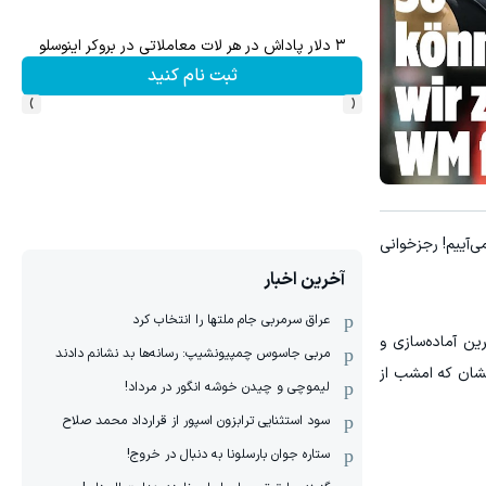
ش سهام گوگل سود کسب کنی؟
ترید XAUUSD با اسپرد از صفر پیپ
ثبت نام کنید
›
‹
ا داریم می‌آییم! رجزخوانی
آخرین اخبار
عراق سرمربی جام ملتها را انتخاب کرد
ین آماده‌سازی و
مربی جاسوس چمپیونشیپ: رسانه‌ها بد نشانم دادند
خشان که امشب از
لیموچی و چیدن خوشه انگور در مرداد!
سود استثنایی ترابزون اسپور از قرارداد محمد صلاح
ستاره جوان بارسلونا به دنبال در خروج!