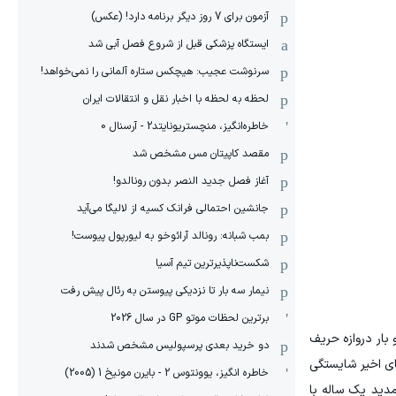
آزمون برای 7 روز دیگر برنامه دارد! (عکس)
ایستگاه پزشکی قبل از شروع فصل آبی شد
سرنوشت عجیب: هیچکس ستاره آلمانی را نمی‌خواهد!
لحظه به لحظه با اخبار نقل و انتقالات ایران
خاطره‌انگیز، منچستریونایتد2 - آرسنال 0
مقصد کاپیتان مس مشخص شد
آغاز فصل جدید النصر بدون رونالدو!
جانشین احتمالی فرانک کسیه از لالیگا می‌آید
بمب شبانه: رونالد آرائوخو به لیورپول پیوست!
شکست‌ناپذیرترین تیم آسیا
نیمار سه بار تا نزدیکی پیوستن به رئال پیش رفت
برترین لحظات موتو GP در سال 2026
 شد دو بار دروازه حریف
دو خرید بعدی پرسپولیس مشخص شدند
های اخیر شایستگی
خاطره انگیز، یوونتوس 2 - بایرن مونیخ 1 (2005)
او تنها چند ساعت پیش از این مسابقه قرارداد جدیدی را تا سال 2029 با بند تمدید یک ساله با