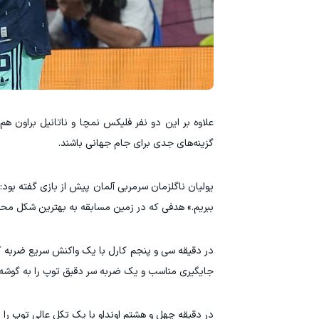
‫علاوه بر این دو نفر فلیکس نمچا و ناتانیل براون هم
گزینه‌های جدی برای جام جهانی باشند.
‫یولیان ناگلزمان سرمربی آلمان پیش از بازی گفته بو
ببریم.» هدفی که در زمین مسابقه به بهترین شکل مح
‫در دقیقه سی و پنجم کارل با یک واکنش سریع ضربه کر
جایگیری مناسب و یک ضربه سر دقیق توپ را به گوشه س
‫در دقیقه چهل و هشتم اونداو با یک تکل عالی توپ را از 