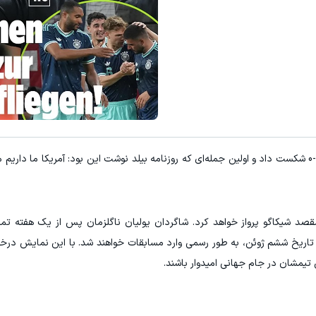
میدونستی میتونی از بالا رفتن ارز
ثبت نام کنید
ثبت نام کنید
‫به گزارش ورزش سه، آلمان امشب فنلاند را در خانه 4-0 شکست داد و اولین جمله‌ای که روزنامه بیلد نوشت این بود: آمریکا م
مقصد شیکاگو پرواز خواهد کرد. شاگردان یولیان ناگلزمان پس از یک هفته تمر
در تاریخ ششم ژوئن، به طور رسمی وارد مسابقات خواهند شد. با این نمایش در
تیمشان در جام جهانی امیدوار باشند.