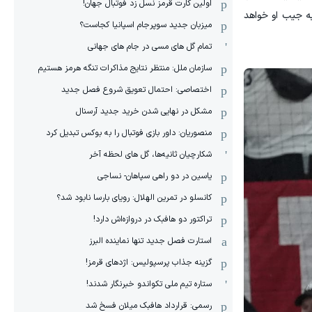
اولین کارت قرمز نسل زد فوتبال جهان!
به جیب او خواهد
میزبان جدید سوپرجام اسپانیا کجاست؟
تمام گل های مسی در جام های جهانی
سازمان ملل: منتظر نتایج مذاکرات تنگه هرمز هستیم
اختصاصی: احتمال تعویق شروع فصل جدید
مشکل در نهایی شدن خرید جدید آرسنال
منصوریان: داور بازی فوتبال را به بوکس تبدیل کرد
شکارچیان ثانیه‌ها، گل های لحظه آخر
یاسین در دو راهی سپاهان- نساجی
کانسلو در تمرین الهلال: رویای بارسا نابود شد؟
تراکتور دو هافبک در دروازه‌اش دارد!
استارت فصل جدید تنها نماینده البرز
گزینه جذاب پرسپولیس: اژدهای قرمز!
ستاره تیم ملی تکواندو خبرنگار شدند!
رسمی: قرارداد هافبک میلان فسخ شد