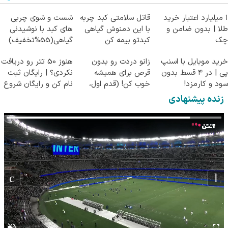
۱ میلیارد اعتبار خرید
قاتل سلامتی کبد چربه
شست و شوی چربی
طلا | بدون ضامن و
با این دمنوش گیاهی
های کبد با نوشیدنی
چک
کبدتو بیمه کن
گیاهی(55%تخفیف)
خرید موبایل با اسنپ
زانو دردت رو بدون
هنوز 50 تتر رو دریافت
پی | در ۴ قسط بدون
قرص برای همیشه
نکردی؟ | رایگان ثبت
سود و کارمزد!
خوب کن! (قدم اول،
نام کن و رایگان شروع
پرسش‌نامه)
کن!
زنده پیشنهادی