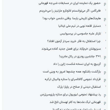
حضور یک نماینده ایران در مسابقات شیرجه قهرمانی
فابرگاس: اگر می‌توانستم لائوتارو مارتینز را می‌خریدم
هایجک‌های تاریخی بارسا: وقتی دشمن خواب بود!
دستیار قلعه نویی در تیم ملی ایتالیا
تارتار علیه جاسوسی در پرسپولیس
چرا استقلال به فکر خرید سردار آزمون افتاد؟
سبزپوشان خرم‌آباد برای فصل جدید آماده می‌شوند
۳+۱ جانشین رودری در رئال مادرید!
گربیچ به ایران نسخه شکست ژاپن را داد
بازگشت باشکوه: همه چشم‌ها امروز به وینی است
قرارداد نجومی گالاتاسرای با ستاره والیبال ترکیه
استقبال دیدنی از صلاح در پاپارا پارک
رد پیشنهاد نجومی لیورپول برای ستاره پاری‌سن‌ژرمن
قهرمانی لیگ ملت‌ها به کام لهستان تلخ شد
این بار بارسلونا به ستاره سوئدی نه گفت!