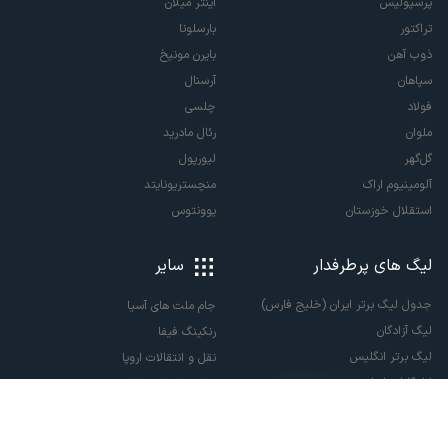
پرسپولیس
اینتر میلان
تراکتور
بارسلونا
ذوب آهن
بایرن مونیخ
سپاهان
آرسنال
فولاد
چلسی
ملوان
رئال مادرید
گل‌گهر
لیورپول
آلومینیوم اراک
منچستریونایتد
استقلال خوزستان
یوونتوس
لیگ های پرطرفدار
سایر
جدول لیگ برتر ایران (خلیج فارس)
جام ملت های آسیا
لیگ آزادگان
رنکینگ فیفا
لیگ برتر انگلیس
نقل و انتقالات اروپا
لالیگا اسپانیا
نقل و انتقالات ایران
سری آ ایتالیا
پاری سن ژرمن
لیگ قهرمانان اروپا