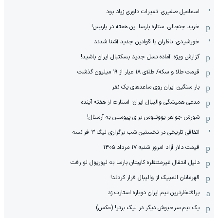
اسماعیل صفیری: تغیرات داوری زیاد بود
خرید جنجالی: ستاره بارسا این هفته در پاریس!
خورشیدی: ناظران با قوانین جدید آشنا شدند
گزارش ویژه‌: آماده نسل جدید بسکتبال ایران باشید!
قیمت طلا و سکه/ طلای ۱۸ عیار از ۱۹ میلیون گذشت
بار سنگین ایران روی ساعدهای یک نفر
مدعی همیشگی والیبال ایران: استارت از هفته آینده
شورش جواهر یوونتوس برای پیوستن به آرسنال!
اتفاقی تاریخی در نخستین شب برگزاری لیگ ۳ فرانسه
قیمت دلار آزاد امروز شنبه ۱۷ مرداد ۱۴۰۵
دلیل انتقال غیرمنتظره کاپیتان بارسا به لیورپول لو رفت
قهرمانان المپیک از والیبال فرار کردند!
پرافتخارترین تیم ایران دوباره استارت زد
یک تیم سرخپوش دیگر در لیگ برتر! (عکس)