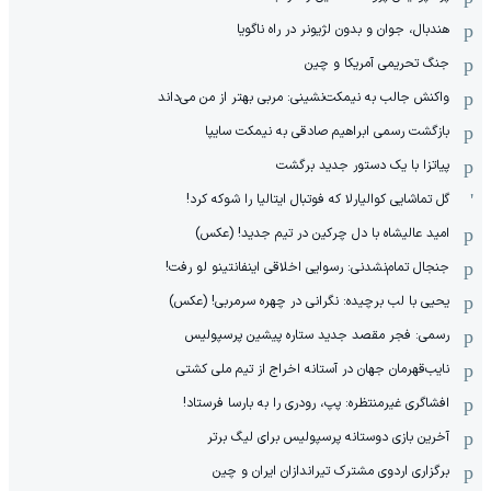
هندبال، جوان و بدون لژیونر در راه ناگویا
جنگ تحریمی آمریکا و چین
واکنش جالب به نیمکت‌نشینی: مربی بهتر از من می‌داند
بازگشت رسمی ابراهیم صادقی به نیمکت سایپا
پیاتزا با یک دستور جدید برگشت
گل تماشایی کوالیارلا که فوتبال ایتالیا را شوکه کرد!
امید عالیشاه با دل چرکین در تیم جدید! (عکس)
جنجال تمام‌نشدنی:‌ رسوایی اخلاقی اینفانتینو لو رفت!
یحیی با لب برچیده: نگرانی در چهره سرمربی! (عکس)
رسمی: فجر مقصد جدید ستاره پیشین پرسپولیس
نایب‌قهرمان جهان در آستانه اخراج از تیم ملی کشتی
افشاگری غیرمنتظره: پپ، رودری را به بارسا فرستاد!
آخرین بازی دوستانه پرسپولیس برای لیگ برتر
برگزاری اردوی مشترک تیراندازان ایران و چین