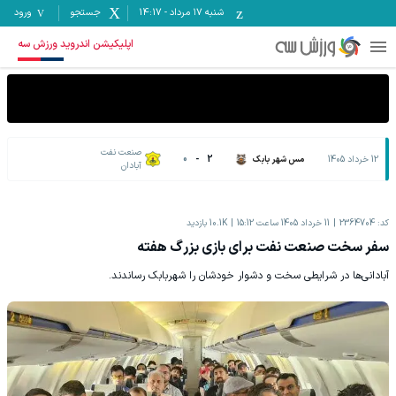
شنبه ۱۷ مرداد
-
14:17
جستجو
ورود
اپلیکیشن اندروید ورزش سه
صنعت نفت
12 خرداد 1405
مس شهر بابک
2
-
0
آبادان
کد:
2364704
11 خرداد 1405 ساعت 15:12
10.1K
بازدید
سفر سخت صنعت نفت برای بازی بزرگ هفته
آبادانی‌ها در شرایطی سخت و دشوار خودشان را شهربابک رساندند.