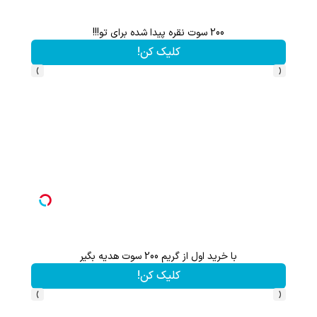
200 سوت نقره پیدا شده برای تو!!!
این پک 
کلیک کن!
›
‹
با خرید اول از گریم 200 سوت هدیه بگیر
هنوز 50 تتر رو دریافت نکردی؟ | رایگان ثبت نام کن و رایگان شروع کن!
کلیک کن!
›
‹