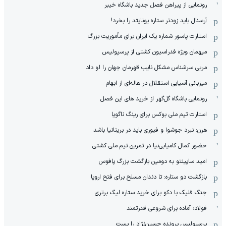
رونمایی از پیراهن فصل جدید باشگاه خیبر
آرسنال باید زودتر ستاره یونایتد را بخرد!
استارت پاسور شماره یک ایران برای مأموریت بزرگ
میهمان ویژه فدراسیون کشتی از پرسپولیس
مربی سرشناس مشکل نایب قهرمان جهان را لو داد
میزبانی آسیایی استقلال در هاله‌ای از ابهام
رونمایی باشگاه گل‌گهر از خرید های این فصل
استارت تیم ملی بوکس برای رینگ ناگویا
هرن: نبرد جوشوا و فیوری باید در بریتانیا باشد
حضور کمال کامیابی‌نیا در تمرین تیم ملی کشتی
امید ساپینتو به دومین بازگشت بزرگ پافوس
بازگشت دو ستاره: تا دندان مسلح برای فتح اروپا
جنگ فلیک با دکو برای خرید ستاره لیگ برتری
فولاد؛ آماده برای شروعی قدرتمند
پرسپولیس پرونده حسین‌نژاد را بست