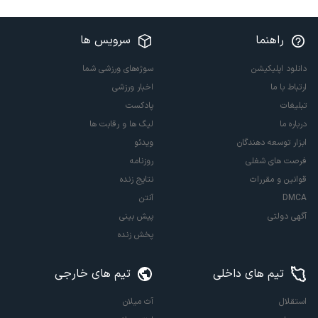
راهنما
سرویس ها
دانلود اپلیکیشن
سوژه‌های ورزشی شما
ارتباط با ما
اخبار ورزشی
تبلیغات
پادکست
درباره ما
لیگ ها و رقابت ها
ابزار توسعه دهندگان
ویدئو
فرصت های شغلی
روزنامه
قوانین و مقررات
نتایج زنده
DMCA
آنتن
آگهی دولتی
پیش بینی
پخش زنده
تیم های داخلی
تیم های خارجی
استقلال
آث میلان