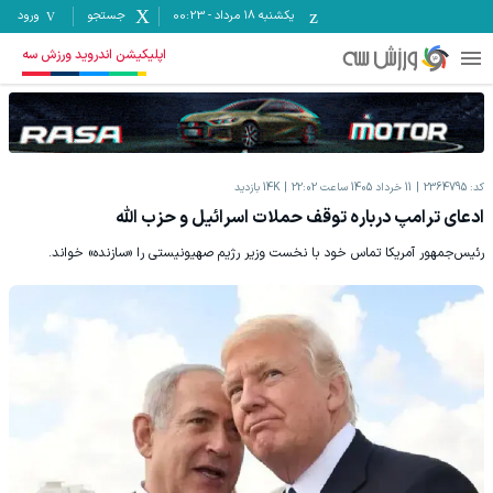
یکشنبه ۱۸ مرداد
-
00:23
جستجو
ورود
اپلیکیشن اندروید ورزش سه
کد:
2364795
11 خرداد 1405 ساعت 22:02
14K
بازدید
ادعای ترامپ درباره توقف حملات اسرائیل و حزب الله
رئیس‌جمهور آمریکا تماس خود با نخست وزیر رژیم صهیونیستی را «سازنده» خواند.