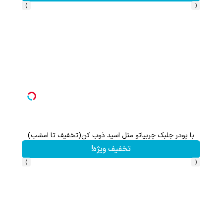
›
‹
با پودر جلبک چربیاتو مثل اسید ذوب کن(تخفیف تا امشب)
تخفیف ویژه!
›
‹