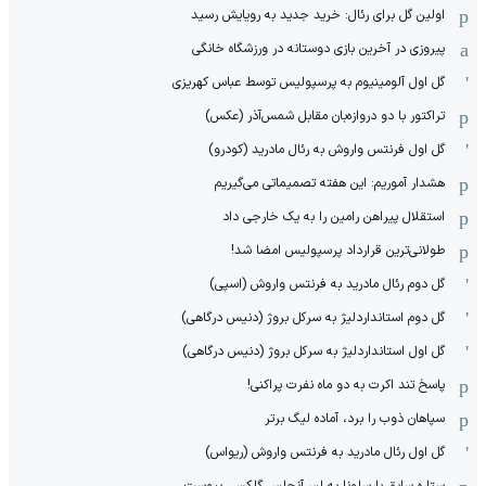
اولین گل برای رئال: خرید جدید به رویایش رسید
پیروزی در آخرین بازی دوستانه در ورزشگاه خانگی
گل اول آلومینیوم به پرسپولیس توسط عباس کهریزی
تراکتور با دو دروازه‌بان مقابل شمس‌آذر (عکس)
گل اول فرنتس واروش به رئال مادرید (کودرو)
هشدار آموریم: این هفته تصمیماتی می‌گیریم
استقلال پیراهن رامین را به یک خارجی داد
طولانی‌ترین قرارداد پرسپولیس امضا شد!
گل دوم رئال مادرید به فرنتس واروش (اسپی)
گل دوم استانداردلیژ به سرکل بروژ (دنیس درگاهی)
گل اول استانداردلیژ به سرکل بروژ (دنیس درگاهی)
پاسخ تند اکرت به دو ماه نفرت پراکنی!
سپاهان ذوب را برد، آماده لیگ برتر
گل اول رئال مادرید به فرنتس واروش (ریواس)