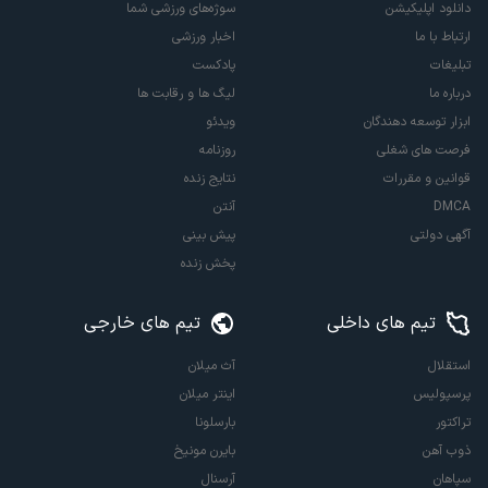
دانلود اپلیکیشن
سوژه‌های ورزشی شما
ارتباط با ما
اخبار ورزشی
تبلیغات
پادکست
درباره ما
لیگ ها و رقابت ها
ابزار توسعه دهندگان
ویدئو
فرصت های شغلی
روزنامه
قوانین و مقررات
نتایج زنده
DMCA
آنتن
آگهی دولتی
پیش بینی
پخش زنده
تیم های داخلی
تیم های خارجی
استقلال
آث میلان
پرسپولیس
اینتر میلان
تراکتور
بارسلونا
ذوب آهن
بایرن مونیخ
سپاهان
آرسنال