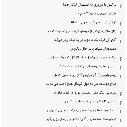
تراکتور با پیروزی به استقبال لیگ رفت!
خلاصه بازی برایتون 3 - رم 0
گل‌گهر در انتظار تایید مهم از ‌AFC
رئال مادرید زودتر از بارسلونا به مسی تسلیت گفت
آقای گل لیگ یک با توپ پُر به لیگ برتر می‌آید
مصدومان سپاهان در حال ریکاوری
بیانیه عجیب نیوکسل برای انتقال گیمارش به آرسنال
رسمی: ستاره پرسپولیس شاگرد ساکت شد
پرسپولیس 1 - آلومینیوم 1: اولین تساوی فصل
فلاح دوست: من به پول فوتبال هیچ احتیاجی ندارم
سرمربی لیگ یکی، دستیار نوری در نفت آبادان
رسمی: کاپیتان مس رفسنجان در شیراز
مصدومیت ستاره بدشانس یونایتد مقابل پی‌اس‌جی
درخواست استقلال از آدان: کمتر از پارسال پول بگیر!