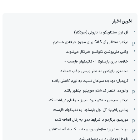
آخرین اخبار
گل اول سلتاویگو به ناپولی (جوتگلا)
نیکفر: منتظر رأی CAS برای مجوز حرفه‌ای هستیم
وقتی ملی‌پوشان تکواندو خبرنگار می‌شوند
خلاصه بازی بارسلونا 1 - ناتینگهام فارست 0
محمدی: بازیکنان مد نظر ویسی جذب شده‌اند
کریمیان: بودجه سپاهان نسبت به تورم کاهش یافته
والورده: انتظار نداشتم مورینیو اینطور باشد
نیکفر: سپاهان حقش نبود مجوز حرفه‌ای دریافت نکند
پنالتی رافینیا؛ گل اول بارسلونا به ناتینگهام فارست
مورینیو: برناردو با شرایط بدی به رئال اضافه شده
مهلت سه روزه سازمان بورس به مالک باشگاه استقلال
تاریخ احتمالی دربی مشخص شد