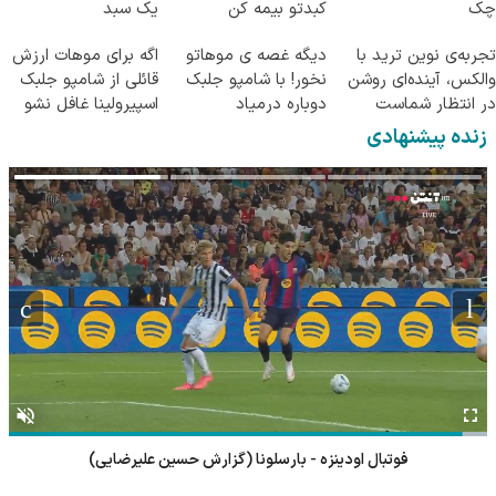
چک
کبدتو بیمه کن
یک سبد
تجربه‌ی نوین ترید با
دیگه غصه ی موهاتو
اگه برای موهات ارزش
والکس، آینده‌ای روشن
نخور! با شامپو جلبک
قائلی از شامپو جلبک
در انتظار شماست
دوباره درمیاد
اسپیرولینا غافل نشو
زنده پیشنهادی
فوتبال ناپولی - سلتاویگو