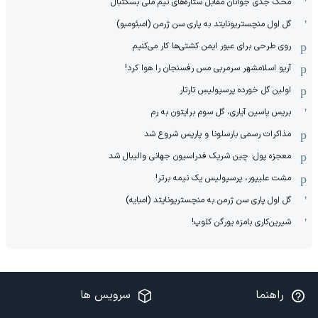
محک جدی ‌جوانان مقابل ستاره‌های تیم ملی بسکتبال
گل اول منچستریونایتد به پاری سن ژرمن (امبئومبو)
روی طرحی برای عبور ایمن کشتی‌ها کار می‌کنیم
آریو اسلامشهر سرمربی مس رفسنجان را هوا کرد!
اولین گل خورده پرسپولیسِ تارتار
بریس یاسین آیاری، گل سوم برایتون به رم
مذاکرات رسمی بارسلونا و پاریس شروع شد
معجزه پول: چین شریک فدراسیون جهانی والیبال شد
مشت علیپور، پرسپولیس یک نیمه برتر!
گل اول پاری سن ژرمن به منچستریونایتد (امبایه)
شیرین‌کاری بامزه یورگن کلوپ!
راهنما
سرویس ها