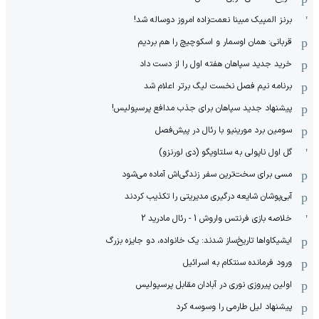
برنز المپیک مبینا نعمت‌زاده امروز دوساله شد!
قربانی: همان اوسمار و اسکوچیچ را هم بردیم
خرید جدید سپاهان هفته اول را از دست داد
برنامه نیم فصل نخست لیگ برتر اعلام شد
پیشنهاد جدید سپاهان برای جذب مدافع پرسپولیس!
سومین برد مورینیو با رئال در پیش‌فصل
گل اول ناپولی به سلتاویگو (دی لورنزو)
مسی برای سخت‌ترین سفر زندگی‌اش آماده می‌شود
آبی‌پوشان شایعه درگیری مدیریتی را تکذیب کردند
خلاصه بازی فرنتس واروش 1 - رئال مادرید 2
ایشیکاوا‌ها تاریخ‌ساز شدند: یک خانواده، دو جایزه بزرگ
ورود فرمانده سنتکام به اسرائیل
اولین پیروزی نوری در آبادان مقابل پرسپولیس
پیشنهاد لیل طارمی را وسوسه کرد