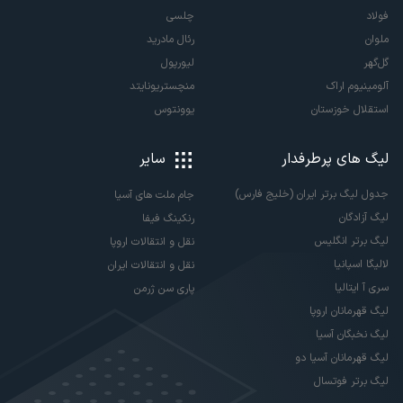
فولاد
چلسی
ملوان
رئال مادرید
گل‌گهر
لیورپول
آلومینیوم اراک
منچستریونایتد
استقلال خوزستان
یوونتوس
لیگ های پرطرفدار
سایر
جدول لیگ برتر ایران (خلیج فارس)
جام ملت های آسیا
لیگ آزادگان
رنکینگ فیفا
لیگ برتر انگلیس
نقل و انتقالات اروپا
لالیگا اسپانیا
نقل و انتقالات ایران
سری آ ایتالیا
پاری سن ژرمن
لیگ قهرمانان اروپا
لیگ نخبگان آسیا
لیگ قهرمانان آسیا دو
لیگ برتر فوتسال