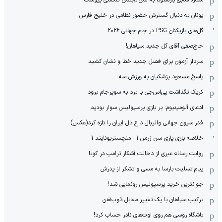
ستاره سابق بارسلونا به لس‌آنجلس گلکسی پیوست
یونان به دنبال گسترش حضور نظامی در خلیج فارس
گل‌های بازیکنان PSG در جام جهانی 2026
حاج‌صفی آقای گل جدید سپاهان!
سردار آزمون برای فصل جدید خط و نشان کشید
پاسخ مسعود پزشکیان به ورزش سه
کریک نگذاشت پی‌اس‌جی با برد به سوپرجام برود
ادعای آلومینیوم: بر بازی پرسپولیس سوار بودیم
فدراسیون جهانی والیبال داغ دل ایران را تازه کرد(عکس)
خلاصه بازی پاری سن ژرمن 1 - منچستریونایتد 1
روایت رسانه عبری از دخالت آشکار ترامپ در کوبا
پیام تسلیت بارسا به مسی و تشکر از پدرش
جوانترین خرید پرسپولیس رونمایی شد!
ترکیب سپاهان با یک تغییر مقابل ذوب‌آهن
باشگاه روسی هم روی اوت‌های نادر حساب کرد!