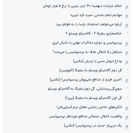
اعلام جزئیات سهمیه ۴۰ لیتر بنزین با نرخ ۵ هزار تومان
مهاجم تمام نشدنی، صید تازه جزیره
آربلوا می‌خواهد استعداد بارسا را به فولام ببرد
خلاصه‌بازی بنفیکا 2 - آکادمیکو ویسئو 2
پرسپولیس و دوباره مذاکرات نهایی با دانیال ایری
سپاهان راه انتقال عارف به پرسپولیس را می‌بندد!
وداع لیونل مسی با پدرش (عکس)
گل دوم آکادمیکو ویسئو به بنفیکا (کلوویس)
آخرین فریم از مدافع ملی‌پوش پرسپولیس! (عکس)
سوپرگل پرستیانی، گل دوم بنفیکا به آکادمیکو ویسئو
گل اول آکادمیکو ویسئو به بنفیکا (پریرا)
انگیزه‌های خاص رحمتی مقابل تیم‌ آسیایی‌اش!
واقعیت انتقال جنجالی مدافع موردنظر پرسپولیس
یک دربی‌باز جدید در پرسپولیس! (عکس)