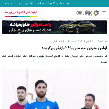
دوشنبه ۱۹ مرداد
-
09:00
جستجو
ورود
اپلیکیشن اندروید ورزش سه
کد:
2364809
11 خرداد 1405 ساعت 23:12
13.8K
بازدید
اولین تمرین تیم ملی با 26 بازیکن برگزیده
در نخستین تمرین ملی پوشان بعد از اعلام لیست نهایی، نفرات خط خورده استراحت
کردند.