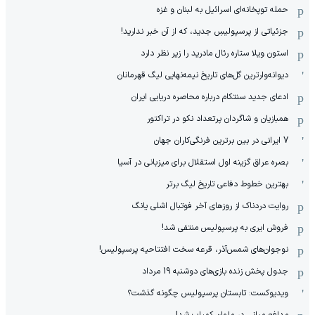
حمله توپخانه‌ای اسرائیل به لبنان و غزه
جزئیاتی از پرسپولیسِ جدید، که از آن ‌خبر ندارید!
استون ویلا ستاره رئال مادرید را زیر نظر دارد
دیوانه‌وارترین گل‌های تاریخ نیمه‌نهایی لیگ قهرمانان
ادعای جدید سنتکام درباره محاصره دریایی ایران
همبازیان و شاگردان پرتعداد نکو در تراکتور
7 ایرانی در بین برترین فرنگی‌کاران جهان
بصره عراق گزینه اول استقلال برای میزبانی در آسیا
بهترین خطوط دفاعی تاریخ لیگ برتر
روایت دردناک از روزهای آخر فوتبال اشلی یانگ
فروش ایری به پرسپولیس منتفی شد!
نوجوان‌های شمس‌آذر، قرعه سخت افتتاحیه پرسپولیس!
جدول پخش زنده بازی‌های دوشنبه 19 مرداد
ویدیوکست: تابستان پرسپولیس چگونه گذشت؟
مدافع میانی در ملوان کمیاب شد!