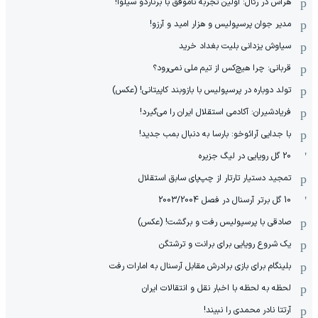
هراس در رئال: اولین تجربه ناموفق با برناردو سیلوا!
مدیر جوان پرسپولیس و هزار امید و آرزو!
سیاوش یزدانی بلیت بغداد خرید
قربانی: چرا هیچ‌کس از تیم ملی نمی‌رود؟
تولد دوباره در پرسپولیس با بازوبند کاپیتانی! (عکس)
فریادشیران: آکادمی استقلال ایران را می‌گیرد!
با جدایی آرائوخو: بارسا به دنبال بمب جدید!
20 گل رویایی در لیگ جزیره
تمجید دستیار تارتار از چپ‌پای سابق استقلال
10 گل برتر آرسنال در فصل 2003/2004
صادقی با پرسپولیس رفت و برگشت! (عکس)
یک شروع رویایی برای برانت و ترشتگن
بلینگام برای بازی برادرش مقابل آرسنال به امارات رفت
لحظه به لحظه با اخبار نقل و انتقالات ایران
آرتتا نادر محمدی را نبیند!