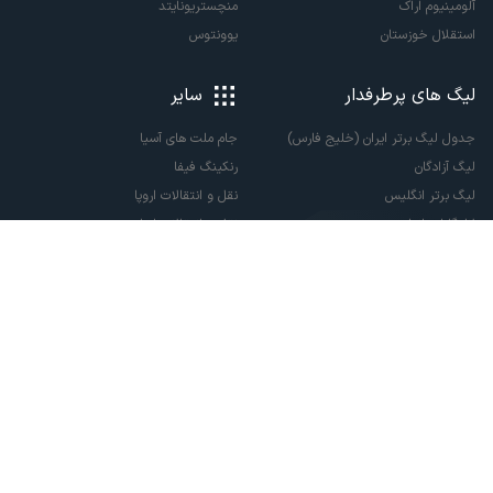
آلومینیوم اراک
منچستریونایتد
استقلال خوزستان
یوونتوس
لیگ های پرطرفدار
سایر
جدول لیگ برتر ایران (خلیج فارس)
جام ملت های آسیا
لیگ آزادگان
رنکینگ فیفا
لیگ برتر انگلیس
نقل و انتقالات اروپا
لالیگا اسپانیا
نقل و انتقالات ایران
سری آ ایتالیا
پاری سن ژرمن
لیگ قهرمانان اروپا
لیگ نخبگان آسیا
لیگ قهرمانان آسیا دو
لیگ برتر فوتسال