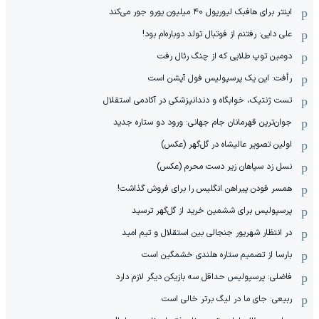
اینتر برای هافبک لیورپول ۴۰ میلیون یورو جور می‌کند
علی دایی: رفتنم از فوتبال تولد دوباره‌ام بود!
دومین توپ طلایی که از چنگ رئال رفت
رأفت: این یک پرسپولیس فول آپشن است
تست ژنتیک، خوابگاه و دندانپزشکی در آکادمی استقلال
جوان‌ترین قهرمانان جام جهانی: ورود دو ستاره جدید
اولین تصویر عالیشاه در گل‌گهر (عکس)
نسل زد سپاهان زیر دست محرم (عکس)
همسر فودن پیراهن انگلیس را برای فروش گذاشت!
پرسپولیس برای ششمین خرید از گل‌گهر ترسید
در انتظار شهریور جنجالی بین استقلال و تیم امید
بارسا از تصمیم ستاره هلندی خشمگین است
فاضلی: پرسپولیس حداقل سه بازیکن دیگر لازم دارد
ربیعی: جای ما در لیگ برتر خالی است