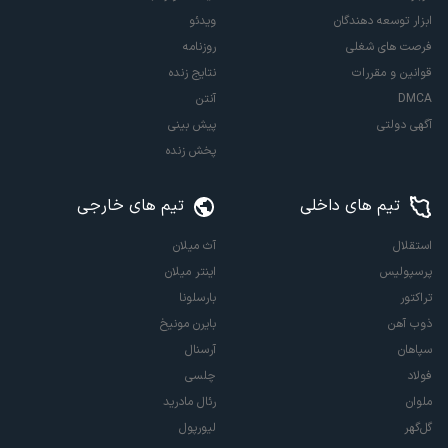
ابزار توسعه دهندگان
ویدئو
فرصت های شغلی
روزنامه
قوانین و مقررات
نتایج زنده
DMCA
آنتن
آگهی دولتی
پیش بینی
پخش زنده
تیم های داخلی
تیم های خارجی
استقلال
آث میلان
پرسپولیس
اینتر میلان
تراکتور
بارسلونا
ذوب آهن
بایرن مونیخ
سپاهان
آرسنال
فولاد
چلسی
ملوان
رئال مادرید
گل‌گهر
لیورپول