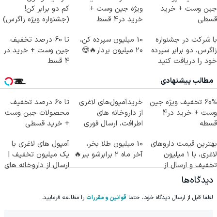
جین وست + خرید
ویژه جین وست +
کم دو برابر کن!
قسطی
خرید در4 قسط
(جشنواره ویژه زاگرس)
🔥
با شرکت در جشنواره
10 میلیون سپرده کن،
تا 60 درصد تخفیف
زاگرس، دو برابر سپرده
20 میلیون بردار🔥😍
جین وست + خرید در
خود را دریافت کنید
4 قسط
مطالب پیشنهادی
60% تخفیف ویژه جین
خریدآمپول‌های لاغری
تا 60 درصد تخفیف
وست + خرید در4
از داروخانه های
محصولات جین وست
قسطه
اطرافت، ارسال فوری
+ خرید قسطی
همراه با پک یخ!
بهترین قیمت داروهای
10 میلیون طلا بخر،
آمپول های لاغری با
لاغری، با ۱ میلیون
آخر ماه 2 برابرشو ببر🔥
یک میلیون تخفیف |
تخفیف و ارسال از
ارسال از داروخانه های
داروخانه‌
معتبر
دیدگاه‌ها
لطفا قبل از ارسال دیدگاه خود، حتما
قوانین و مقررات
را مطالعه فرمایید.