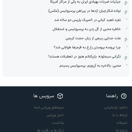
جزئیات ضربات پهپادی ایران به یکی از مراکز آمریکا
نواده شکارچیان اژدها در پیراهن پرسپولیس (عکس)
نقره ناهید کیانی در المپیک پاریس دو ساله شد
خاطره محبی از گل زدن به پرسپولیس و استقلال
علت جدایی ربیعی از زبان حجت کریمی
چرا پروسه پیوستن زارع به قرمزها طولانی شد؟
نگرانی سیمئونه: بازیکنانم هنوز در تعطیلات هستند!
محبی: بالاخره به آرزویم، پرسپولیس رسیدم
راهنما
سرویس ها
دانلود اپلیکیشن
سوژه‌های ورزشی شما
ارتباط با ما
اخبار ورزشی
تبلیغات
پادکست
درباره ما
لیگ ها و رقابت ها