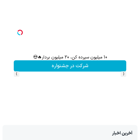
10 میلیون سپرده کن، 20 میلیون بردار🔥😍
شرکت در جشنواره
›
‹
آخرین اخبار