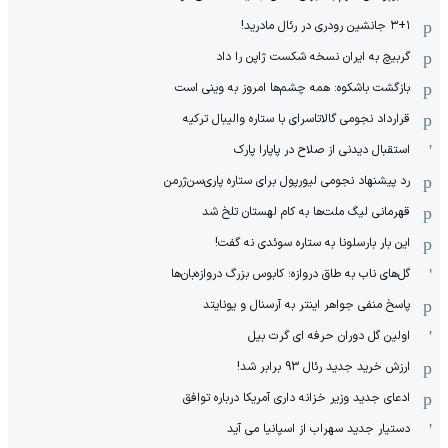
۳+۱ جانشین رودری در رئال مادرید!
گربیچ به ایران نسخه شکست ژاپن را داد
بازگشت باشکوه: همه چشم‌ها امروز به وینی است
قرارداد نجومی گالاتاسرای با ستاره والیبال ترکیه
استقبال دیدنی از صلاح در پاپارا پارک
رد پیشنهاد نجومی لیورپول برای ستاره پاری‌سن‌ژرمن
قهرمانی لیگ ملت‌ها به کام لهستان تلخ شد
این بار بارسلونا به ستاره سوئدی نه گفت!
گل‌های ناب به طاق دروازه؛ کابوس بزرگ دروازه‌بان‌ها
پاسخ منفی جواهر اینتر به آرسنال و یونایتد
اولین گل دوران حرفه ای گرت بیل
ارزش خرید جدید رئال 93 برابر شد!
ادعای جدید وزیر خزانه داری آمریکا درباره توافق
دستیار جدید سهراب از اسپانیا می آید