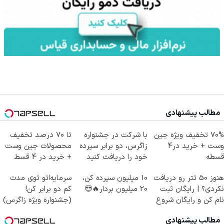
مطالب پیشنهادی
70% تخفیف ویژه جین
با شرکت در جشنواره
تا 70 درصد تخفیف
وست + خرید در4
زاگرس، دو برابر سپرده
محصولات جین وست
قسطه
خود را دریافت کنید
+ خرید در 4 قسط
هنوز 50 تتر رو دریافت
10 میلیون سپرده کن،
سرمایه‌اتو توی مدت
نکردی؟ | رایگان ثبت
20 میلیون بردار🔥😍
کم دو برابر کن!
نام کن و رایگان شروع
(جشنواره ویژه زاگرس)
کن!
🔥
مطالب پیشنهادی