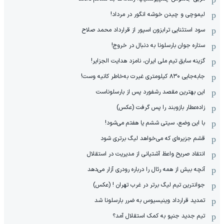
لیموچی و چیدن خوشه انگور در مرداد!
سود استثنایی ترابزون اسپور از قرارداد محمد صلاح
ستاره جوان بارسلونا به دنبال در خروج!
گزینه سابق تیم ملی ایران، نامزد هدایت الجزایر!
جابه‌جایی ۸۳۰ کیلومتری غیرت به‌خاطر کانیه وست!
این بهترین مقصد رشفورد پس از بارسلوناست
زاده‌عطار بازوبند را پس گرفت (عکس)
با این وضع، سیتی ششم یا هفتم می‌شود!
قشم جزیره‌ای که می‌خواهد لیگ برتری شود
انتقاد صریح واعظ آشتیانی از مدیریت در استقلال
آنچه بیش از همه رئال را درباره رودری آزار می‌دهد
جوانترین تیم لیگ برتر در غرب تهران ! (عکس)
تمدید قرارداد وینیسیوس به ضرر بارسلونا شد
تیم جدید جنپو به کمک استقلال آمد؟