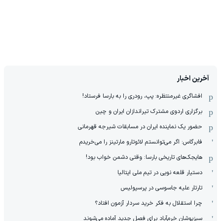
آخرین اخبار
افشاگری غیرمنتظره: پپ، رودری را به بارسا فرستاد!
برگزاری اردوی مشترک تیراندازان ایران و چین
حضور یک نماینده ایران در مسابقات شیرجه قهرمانی
فابرگاس: اگر می‌توانستم لائوتارو مارتینز را می‌خریدم
هایجک‌های تاریخی بارسا: وقتی دشمن خواب بود!
دستیار قلعه نویی در تیم ملی ایتالیا
تارتار علیه جاسوسی در پرسپولیس
چرا استقلال به فکر خرید سردار آزمون افتاد؟
سبزپوشان خرم‌آباد برای فصل جدید آماده می‌شوند