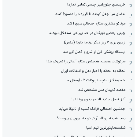
خریدهای جنون‌آمیز چلسی تمامی ندارد!
امضای مرا جعل کردند تا قرارداد را منسوخ کنند
موناکو مشتری ستاره جنجالی سری آ شد
چینی: بعضی بازیکنان در حد پیراهن استقلال نبودند
آزمون برای 7 روز دیگر برنامه دارد! (عکس)
ایستگاه پزشکی قبل از شروع فصل آبی شد
سرنوشت عجیب: هیچکس ستاره آلمانی را نمی‌خواهد!
لحظه به لحظه با اخبار نقل و انتقالات ایران
خاطره‌انگیز، منچستریونایتد2 - آرسنال 0
مقصد کاپیتان مس مشخص شد
آغاز فصل جدید النصر بدون رونالدو!
جانشین احتمالی فرانک کسیه از لالیگا می‌آید
بمب شبانه: رونالد آرائوخو به لیورپول پیوست!
شکست‌ناپذیرترین تیم آسیا