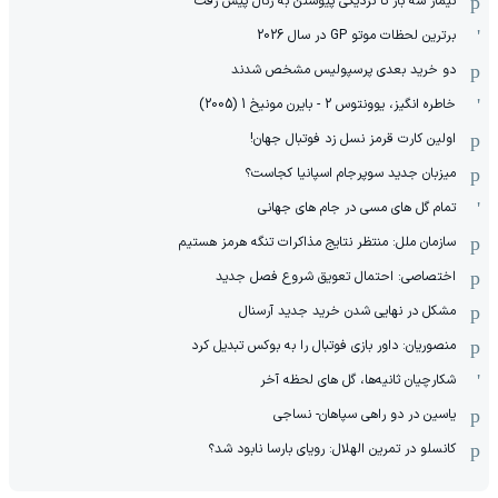
نیمار سه بار تا نزدیکی پیوستن به رئال پیش رفت
برترین لحظات موتو GP در سال 2026
دو خرید بعدی پرسپولیس مشخص شدند
خاطره انگیز، یوونتوس 2 - بایرن مونیخ 1 (2005)
اولین کارت قرمز نسل زد فوتبال جهان!
میزبان جدید سوپرجام اسپانیا کجاست؟
تمام گل های مسی در جام های جهانی
سازمان ملل: منتظر نتایج مذاکرات تنگه هرمز هستیم
اختصاصی: احتمال تعویق شروع فصل جدید
مشکل در نهایی شدن خرید جدید آرسنال
منصوریان: داور بازی فوتبال را به بوکس تبدیل کرد
شکارچیان ثانیه‌ها، گل های لحظه آخر
یاسین در دو راهی سپاهان- نساجی
کانسلو در تمرین الهلال: رویای بارسا نابود شد؟