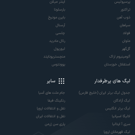
پرسپولیس
اینتر میلان
تراکتور
بارسلونا
ذوب آهن
بایرن مونیخ
سپاهان
آرسنال
فولاد
چلسی
ملوان
رئال مادرید
گل‌گهر
لیورپول
آلومینیوم اراک
منچستریونایتد
استقلال خوزستان
یوونتوس
لیگ های پرطرفدار
سایر
جدول لیگ برتر ایران (خلیج فارس)
جام ملت های آسیا
لیگ آزادگان
رنکینگ فیفا
لیگ برتر انگلیس
نقل و انتقالات اروپا
لالیگا اسپانیا
نقل و انتقالات ایران
سری آ ایتالیا
پاری سن ژرمن
لیگ قهرمانان اروپا