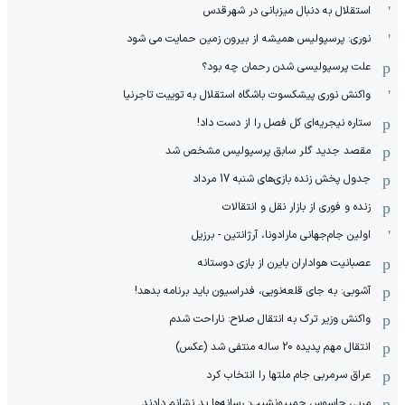
استقلال به دنبال میزبانی در شهرقدس
نوری: پرسپولیس همیشه از بیرون زمین حمایت می شود
علت پرسپولیسی شدن رحمان چه بود؟
واکنش نوری پیشکسوت باشگاه استقلال به توییت تاجرنیا
ستاره نیجریه‌ای کل فصل را از دست داد!
مقصد جدید گلر سابق پرسپولیس مشخص شد
جدول پخش زنده بازی‌های شنبه 17 مرداد
زنده و فوری از بازار نقل و انتقالات
اولین جام‌جهانی مارادونا، آرژانتین - برزیل
عصبانیت هواداران بایرن از بازی دوستانه
آشوبی: به جای قلعه‌نویی، فدراسیون باید برنامه بدهد!
واکنش وزیر ترک به انتقال صلاح: ناراحت شدم
انتقال مهم پدیده 20 ساله منتفی شد (عکس)
عراق سرمربی جام ملتها را انتخاب کرد
مربی جاسوس چمپیونشیپ: رسانه‌ها بد نشانم دادند