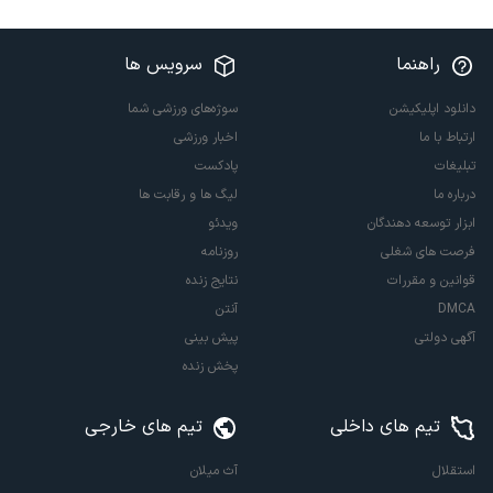
راهنما
سرویس ها
دانلود اپلیکیشن
سوژه‌های ورزشی شما
ارتباط با ما
اخبار ورزشی
تبلیغات
پادکست
درباره ما
لیگ ها و رقابت ها
ابزار توسعه دهندگان
ویدئو
فرصت های شغلی
روزنامه
قوانین و مقررات
نتایج زنده
DMCA
آنتن
آگهی دولتی
پیش بینی
پخش زنده
تیم های داخلی
تیم های خارجی
استقلال
آث میلان