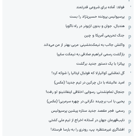
فولاد؛ آماده برای شروعی قدرتمند
پرسپولیس پرونده حسین‌نژاد را بست
هندبال، جوان و بدون لژیونر در راه ناگویا
جنگ تحریمی آمریکا و چین
واکنش جالب به نیمکت‌نشینی: مربی بهتر از من می‌داند
بازگشت رسمی ابراهیم صادقی به نیمکت سایپا
پیاتزا با یک دستور جدید برگشت
گل تماشایی کوالیارلا که فوتبال ایتالیا را شوکه کرد!
امید عالیشاه با دل چرکین در تیم جدید! (عکس)
جنجال تمام‌نشدنی:‌ رسوایی اخلاقی اینفانتینو لو رفت!
یحیی با لب برچیده: نگرانی در چهره سرمربی! (عکس)
رسمی: فجر مقصد جدید ستاره پیشین پرسپولیس
نایب‌قهرمان جهان در آستانه اخراج از تیم ملی کشتی
افشاگری غیرمنتظره: پپ، رودری را به بارسا فرستاد!