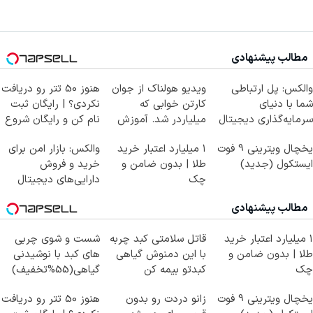
مطالب پیشنهادی
والکس: پل ارتباطی
ویدیو هولناک از جوان
هنوز 50 تتر رو دریافت
شما با دنیای
کارتن خوابی که
نکردی؟ | رایگان ثبت
سرمایه‌گذاری دیجیتال
میلیاردر شد. آموزش
نام کن و رایگان شروع
رایگان
کن!
یخچال ویترینی 9 فوت
۱ میلیارد اعتبار خرید
والکس: بازار امن برای
ایستکول (جدید)
طلا | بدون ضامن و
خرید و فروش
چک
دارایی‌های دیجیتال
مطالب پیشنهادی
۱ میلیارد اعتبار خرید
قاتل سلامتی کبد چربه
شست و شوی چربی
طلا | بدون ضامن و
با این دمنوش گیاهی
های کبد با نوشیدنی
چک
کبدتو بیمه کن
گیاهی(55%تخفیف)
یخچال ویترینی 9 فوت
زانو دردت رو بدون
هنوز 50 تتر رو دریافت