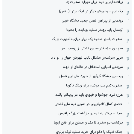
پرافتخارترین تیم ایران دوباره استارت زد
یک تیم سرخپوش دیگر در لیگ برتر! (عکس)
رونمایی از پیراهن فصل جدید باشگاه خیبر
آرسنال باید زودتر ستاره یونایتد را بخرد!
استارت پاسور شماره یک ایران برای مأموریت بزرگ
میهمان ویژه فدراسیون کشتی از پرسپولیس
مربی سرشناس مشکل نایب قهرمان جهان را لو داد
میزبانی آسیایی استقلال در هاله‌ای از ابهام
رونمایی باشگاه گل‌گهر از خرید های این فصل
استارت تیم ملی بوکس برای رینگ ناگویا
هرن: نبرد جوشوا و فیوری باید در بریتانیا باشد
حضور کمال کامیابی‌نیا در تمرین تیم ملی کشتی
امید ساپینتو به دومین بازگشت بزرگ پافوس
بازگشت دو ستاره: تا دندان مسلح برای فتح اروپا
جنگ فلیک با دکو برای خرید ستاره لیگ برتری