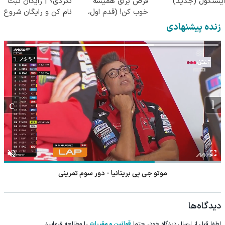
ایستکول (جدید)
قرص برای همیشه
نکردی؟ | رایگان ثبت
خوب کن! (قدم اول،
نام کن و رایگان شروع
پرسش‌نامه)
کن!
زنده پیشنهادی
موتو جی پی بریتانیا - دور سوم تمرینی
دیدگاه‌ها
لطفا قبل از ارسال دیدگاه خود، حتما
قوانین و مقررات
را مطالعه فرمایید.