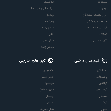
تبلیغات
پادکست
درباره ما
لیگ ها و رقابت ها
ابزار توسعه دهندگان
ویدئو
فرصت های شغلی
روزنامه
قوانین و مقررات
نتایج زنده
DMCA
آنتن
آگهی دولتی
پیش بینی
پخش زنده
تیم های داخلی
تیم های خارجی
استقلال
آث میلان
پرسپولیس
اینتر میلان
تراکتور
بارسلونا
ذوب آهن
بایرن مونیخ
سپاهان
آرسنال
فولاد
چلسی
ملوان
رئال مادرید