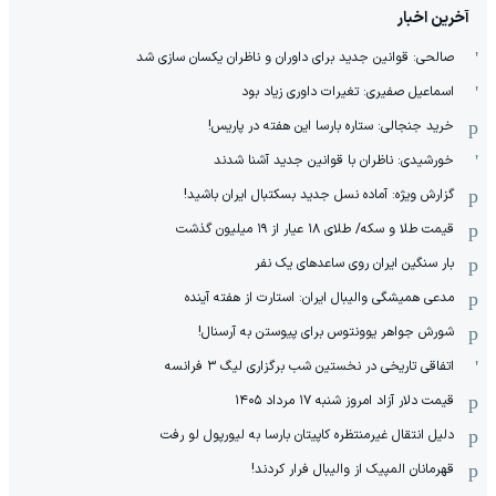
آخرین اخبار
صالحی: قوانین جدید برای داوران و ناظران یکسان سازی شد
اسماعیل صفیری: تغیرات داوری زیاد بود
خرید جنجالی: ستاره بارسا این هفته در پاریس!
خورشیدی: ناظران با قوانین جدید آشنا شدند
گزارش ویژه‌: آماده نسل جدید بسکتبال ایران باشید!
قیمت طلا و سکه/ طلای ۱۸ عیار از ۱۹ میلیون گذشت
بار سنگین ایران روی ساعدهای یک نفر
مدعی همیشگی والیبال ایران: استارت از هفته آینده
شورش جواهر یوونتوس برای پیوستن به آرسنال!
اتفاقی تاریخی در نخستین شب برگزاری لیگ ۳ فرانسه
قیمت دلار آزاد امروز شنبه ۱۷ مرداد ۱۴۰۵
دلیل انتقال غیرمنتظره کاپیتان بارسا به لیورپول لو رفت
قهرمانان المپیک از والیبال فرار کردند!