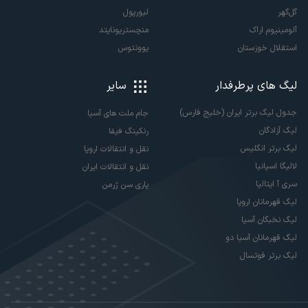
گل‌گهر
لیورپول
آلومینیوم اراک
منچستریونایتد
استقلال خوزستان
یوونتوس
لیگ های پرطرفدار
سایر
جدول لیگ برتر ایران (خلیج فارس)
جام ملت های آسیا
لیگ آزادگان
رنکینگ فیفا
لیگ برتر انگلیس
نقل و انتقالات اروپا
لالیگا اسپانیا
نقل و انتقالات ایران
سری آ ایتالیا
پاری سن ژرمن
لیگ قهرمانان اروپا
لیگ نخبگان آسیا
لیگ قهرمانان آسیا دو
لیگ برتر فوتسال