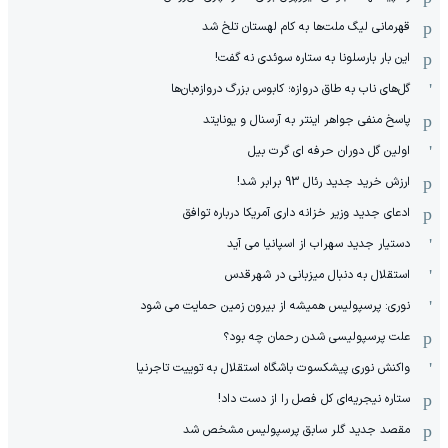
قهرمانی لیگ ملت‌ها به کام لهستان تلخ شد
این بار بارسلونا به ستاره سوئدی نه گفت!
گل‌های ناب به طاق دروازه؛ کابوس بزرگ دروازه‌بان‌ها
پاسخ منفی جواهر اینتر به آرسنال و یونایتد
اولین گل دوران حرفه ای گرت بیل
ارزش خرید جدید رئال 93 برابر شد!
ادعای جدید وزیر خزانه داری آمریکا درباره توافق
دستیار جدید سهراب از اسپانیا می آید
استقلال به دنبال میزبانی در شهرقدس
نوری: پرسپولیس همیشه از بیرون زمین حمایت می شود
علت پرسپولیسی شدن رحمان چه بود؟
واکنش نوری پیشکسوت باشگاه استقلال به توییت تاجرنیا
ستاره نیجریه‌ای کل فصل را از دست داد!
مقصد جدید گلر سابق پرسپولیس مشخص شد