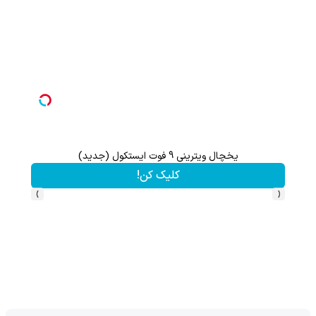
یخچال ویترینی 9 فوت ایستکول (جدید)
هنوز 50 تتر رو دریافت نکردی؟ | رایگان ثبت نام کن و رایگان شروع کن!
کلیک کن!
›
‹