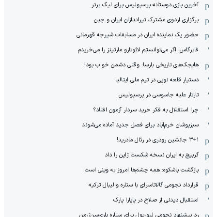
آخرین بازی دوستانه پرسپولیس برای لیگ برتر
برگزاری اردوی مشترک تیراندازان ایران و چین
حضور یک نماینده ایران در مسابقات شیرجه قهرمانی
فابرگاس: اگر می‌توانستم لائوتارو مارتینز را می‌خریدم
هایجک‌های تاریخی بارسا: وقتی دشمن خواب بود!
دستیار قلعه نویی در تیم ملی ایتالیا
تارتار علیه جاسوسی در پرسپولیس
چرا استقلال به فکر خرید سردار آزمون افتاد؟
سبزپوشان خرم‌آباد برای فصل جدید آماده می‌شوند
۳+۱ جانشین رودری در رئال مادرید!
گربیچ به ایران نسخه شکست ژاپن را داد
بازگشت باشکوه: همه چشم‌ها امروز به وینی است
قرارداد نجومی گالاتاسرای با ستاره والیبال ترکیه
استقبال دیدنی از صلاح در پاپارا پارک
رد پیشنهاد نجومی لیورپول برای ستاره پاری‌سن‌ژرمن