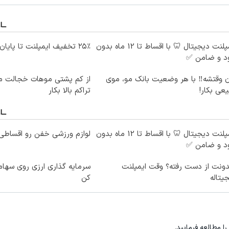
ایمپلنت دیجیتال 🦷 با اقساط تا 12 ماه بدون
۲۵٪ تخفیف ایمپلنت تا پایان جشنواره 🎁
د و ضامن ✅
ن وقتشه‼️ با هر وضعیت بانک مو، موی
از کم پشتی موهات خجالت می
عی بکار!
تراکم بالا بکار
ایمپلنت دیجیتال 🦷 با اقساط تا 12 ماه بدون
لوازم ورزشی خفن رو اقساطی 
د و ضامن ✅
ونت از دست رفته؟ وقت ایمپلنت
سرمایه گذاری ارزی روی سهام 
یتاله
کن
را مطالعه فرمایید.