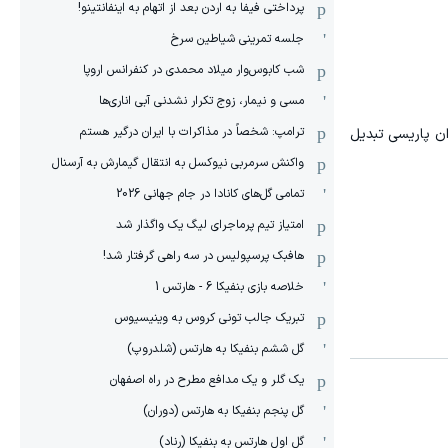
پرداختی فیفا به اردن بعد از اتهام به اینفانتینو!
جلسه تمرینی شیاطین سرخ
شب کابوس‌وار میلاد محمدی در کنفرانس اروپا
مسی و نیمار، زوج تکرار نشدنی آبی اناری‌ها
ترامپ: شخصاً در مذاکرات با ایران درگیر هستم
ان پاریسی تبدیل
واکنش سرمربی نیوکسل به انتقال گیمارش به آرسنال
تمامی گل‌های کانادا در جام جهانی 2026
امتیاز تیم پرماجرای لیگ یک واگذار شد
هافبک پرسپولیس در سه راهی گرفتار شد!
خلاصه بازی بنفیکا 6 - هارتس 1
تبریک جالب تونی کروس به وینیسیوس
گل ششم بنفیکا به هارتس (شلدروپ)
یک گلر و یک مدافع مطرح در راه اصفهان
گل پنجم بنفیکا به هارتس (دوران)
گل اول هارتس به بنفیکا (رناد)