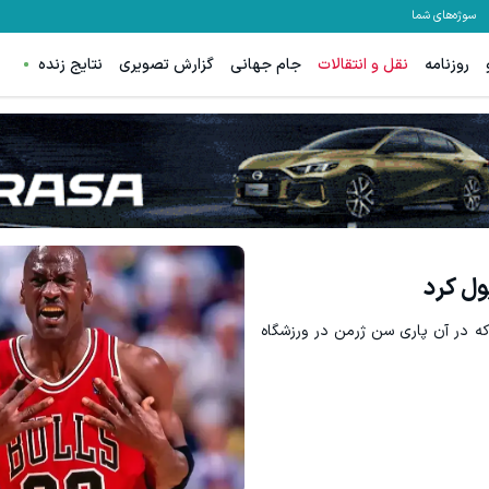
سوژه‌های شما
روزنامه
نقل و انتقالات
جام جهانی
گزارش تصویری
نتایج زنده
میدونستی میتونی از بالا رفتن ارز
دریافت 50 تتر !
ثبت نام کنید
ول کرد
لی است که در آن پاری سن ژرمن در ورزشگاه