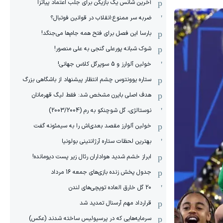
آخرین شانس یک بازیکن برای جلب اعتماد پیاتزا
ضربه سر ممنوع؛انقلاب در قوانین فوتبال؟
بارسا این فصل برای فتح همه جام‌ها می‌جنگد!
شوک شبانه پورعلی گنجی به علی منصور!
خولین آلوارز و 5 سوپرگل کلاس جهانی!
ستاره یوونتوس چشم انتظار پیشنهاد از باشگاهی بزرگ
هدف اصلی بایرن مشخص شد: فقط لیگ قهرمانان
نوستالژی، گل شوچنکو به رم (2003/2004)
خولین آلوارز مقصد بعدی‌اش را به سیمئونه گفت
بهترین لحظات ستاره آرژانتینی بولونیا
ابراز خشم شدید هواداران رئال زیر پست دیومانده!
جدول پخش زنده بازی‌های جمعه 16 مرداد
20 گل خارق العاده توپچی‌های لندن
قرارداد مهم آرسنال تمدید شد
سرمایه‌هایی که در پرسپولیس ساخته شدند (عکس)