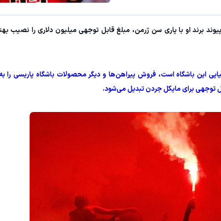
توی مدت کم دو برابر کن! (جشنواره ویژه زاگرس)🔥
میدونستی میتونی از بالا رفتن ارز
یوند برند او با پاری سن ژرمن، مبلغ قابل توجهی میلیون دلاری را نصیب بهتر
شرکت در جشنواره
ثبت نام کنید
اپی این باشگاه است، فروش پیراهن‌ها و دیگر محصولات باشگاه پاریسی را 
ل توجهی برای مایکل جردن تبدیل می‌شود.