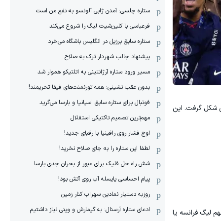
ستاره چلسی: آمدن ژابی آلونسو به نفع من است
فرعباسی با کلین‌شیت لیگ را شروع می‌کند
ستاره سابق برزیل در انگلیس باشگاه می‌خرد
پیشنهاد جالب شهردار ترک به صلاح
مسیر ورود ستاره آرژانتینی به اتلتیکو هموار شد
بدون عقب نشینی: همه تورنمنت‌های فیفا تحریمند!
فوتبال برای ستاره سابق اسپانیا و بارسا می‌گرید
ق شکل گرفت. این
مهم‌ترین تصمیم تاکتیکی استقلال
اوج فشار روی رافینیا با رقبای جدید!
لطفا این ستاره را به جای صلاح نخرید!
شش راه حل فلیک برای عبور از بحران جدی بارسا
پیام احساسی یایسله آب روی آتش بود!
روزبه دستیار نمادین سهراب کنار زمین
ادعای ستاره آرسنال: به گیمارش و وینی نیاز داشتیم
م لیگ فرانسه یا