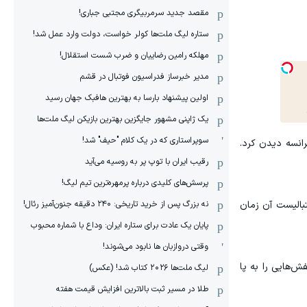
مقصد جدید سرمربیگری مجتبی جباری!
ستاره لیگ ملت‌ها کولر خواست، دولت وارد عمل شد!
مهلکه رامین رضاییان و ضرب شست استقلال!
مدیر خبرساز فدراسیون فوتبال در قشم
اولین پیشنهاد بارسا به بهترین هافبک جهان رسید
یک ژاپنی مشهور جایگزین بهترین بازیکن لیگ ملت‌ها
سوپراستاری که در یک کلام "حیف" شد!
ز پایتخت فرانسه دیدن کرد.
رقیب ایران با توپ پر به روسیه می‌آید
پرسش‌های کلیدی درباره پرمهره‌ترین تیم لیگ!
نه بزرگ پس از خرید تاریخی: ۲۴۰ دقیقه جنون‌آمیز رئال!
ر سال ۱۹۸۴ برای پوشاندن بهترین بسکتبالیست آن زمان
پایان یک عادت برای ستاره ایران: وداع با شماره محبوب
وقتی دروازبان ها نابود می‌شوند!
، کفش‌هایی را به پا
لیگ ملت‌ها ٢٠٢۶ کتاب شد! (عکس)
طلا در مسیر ثبت بالاترین افزایش قیمت هفته