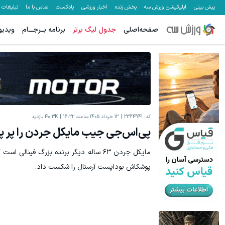
پیش بینی
اپلیکیشن ورزش سه
پخش زنده
اخبار ورزشی
پادکست
تماس با ما
تبلیغات
صفحه‌اصلی
جدول لیگ برتر
برنامه بــرجـــام
ویدیو
معاملات فارکس اسپرد از صفر و تا ۵۰۰ دلار بونوس
هنوز 50 تتر رو دریافت نکردی؟ | رایگان ثبت نام کن و رایگان شروع کن!
ثبت نام کنید
کد:
2364941
12 خرداد 1405 ساعت 16:22
40.3K
بازدید
پی‌اس‌جی جیب مایکل جردن را پر پ
مایکل جردن ۶۳ ساله دیگر برنده بزرگ فینا
پوشکاش بوداپست آرسنال را شکست داد.