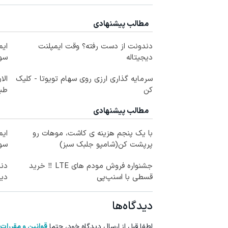
مطالب پیشنهادی
دندونت از دست رفته؟ وقت ایمپلنت
دیجیتاله
سو
سرمایه گذاری ارزی روی سهام تویوتا - کلیک
الا
کن
طبی
مطالب پیشنهادی
با یک پنجم هزینه ی کاشت، موهات رو
پرپشت کن(شامپو جلبک سبز)
سو
جشنواره فروش مودم های LTE ‼️ خرید
دند
قسطی با اسنپ‌پی
دیج
دیدگاه‌ها
لطفا قبل از ارسال دیدگاه خود، حتما
قوانین و مقررات