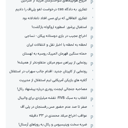
خروج هواپیماهای سوخت‌رسان آمریکا از اسرائیل
تفکری: به دادگاه cas درخواست لغو پلی‌اف را دادیم
تفکری: اتفاقاتی که برای مس افتاد ناعادلانه بود
استقبال پرشور: اسطوره اروگوئه بازگشت!
اخراج عجیب در بازی دوستانه پیکان - نساجی
لحظه به لحظه با اخبار نقل و انتقالات ایران
حمله سنگین قهرمان المپیک روسیه به لهستان
رونمایی از پیراهن سوم میلان: متفاوت‌تر از همیشه!
رونمایی از کاپیتان جدید؛ اقدام جالب سهراب در استقلال
گلایه های بازیکن آمریکایی تیم استقلال از مدیریت
مصاحبه جنجالی ایجنت رودری درباره پیشنهاد رئال!
انقلاب به سبک FIVB: نقشه میلیاردی برای والیبال
صفر تا صد عدم حضور مس رفسنجان در پلی آف
عواقب اخراج میلاد محمدی در 33 دقیقه
ضربه سخت وینیسیوس و رئال به رویاهای آرسنال!