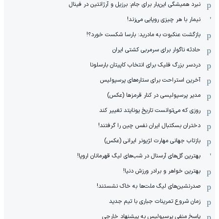
نبرد همیشگی این‌بار برای جام: برزیل و آرژانتین در فینال
نیمار با هر چیزی روپایی می‌زند!
بازگشت عنکبوت به مادرید: بارسا شکست خورد؟!
حادثه ناگوار برای سرمربی کشتی ایران
دردسر بزرگ فلیک برای انتخاب کاپیتان بارسلونا
آخرین استراحت برای ستاره‌های پرسپولیس
مدیر پرسپولیسی در کنار قرمزها (عکس)
روزی که می‌توانست تاریخ یونایتد تغییر کند
دختران بسکتبال ایران نفس چین را گرفتند!
بازتاب جهانی مهارت لژیونر ایرانی (عکس)
بهترین گل‌های آرسنال در شب‌های لیگ قهرمانان اروپا!
بهترین خواهر و برادر ورزش دنیا!
صدرنشین‌های لیگ ملت‌ها به خاک نشستند!
زمان شروع تمرینات جباری با تیم جدید
پاسخ منفی پرسپولیس به پیشنهاد خارجی