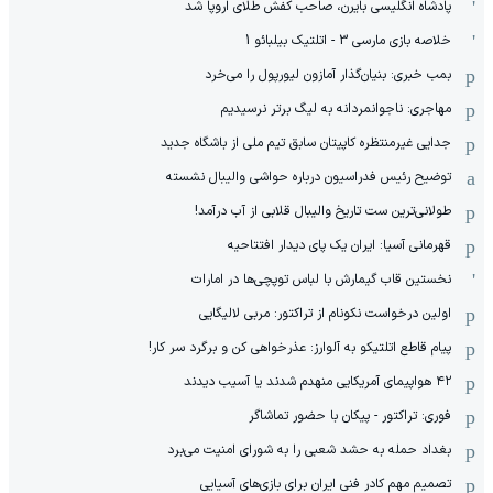
پادشاه انگلیسی بایرن، صاحب کفش طلای اروپا شد
خلاصه بازی مارسی 3 - اتلتیک بیلبائو 1
بمب خبری: بنیان‌گذار آمازون لیورپول را می‌خرد
مهاجری: ناجوانمردانه به لیگ برتر نرسیدیم
جدایی غیرمنتظره کاپیتان سابق تیم ملی از باشگاه جدید
توضیح رئیس فدراسیون درباره حواشی والیبال نشسته
طولانی‌ترین ست تاریخ والیبال قلابی از آب درآمد!
قهرمانی آسیا: ایران یک پای دیدار افتتاحیه
نخستین قاب گیمارش با لباس توپچی‌ها در امارات
اولین درخواست نکونام از تراکتور: مربی لالیگایی
پیام قاطع اتلتیکو به آلوارز: عذرخواهی کن و برگرد سر کار!
۴۲ هواپیمای آمریکایی منهدم شدند یا آسیب دیدند
فوری: تراکتور - پیکان با حضور تماشاگر
بغداد حمله به حشد شعبی را به شورای امنیت می‌برد
تصمیم مهم کادر فنی ایران برای بازی‌های آسیایی