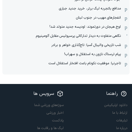
مدافع باتجربه لیگ برتر، خرید جدید جباری
انفجارهای مهیب در جنوب لبنان
اوج هیجان در دورتموند: اودیسه جدید متولد شد!
نگاهی متفاوت به دیدار تدارکاتی پرسپولیس مقابل آلومینیوم
شب تاریخی والیبال آسیا: تاج‌گذاری خواهر و برادر
پیام ترسناک نازون به استقلال و سهراب!
تاجرنیا: موفقیت نکونام باعث افتخار استقلال است
راهنما
سرویس ها
دانلود اپلیکیشن
سوژه‌های ورزشی شما
ارتباط با ما
اخبار ورزشی
تبلیغات
پادکست
درباره ما
لیگ ها و رقابت ها