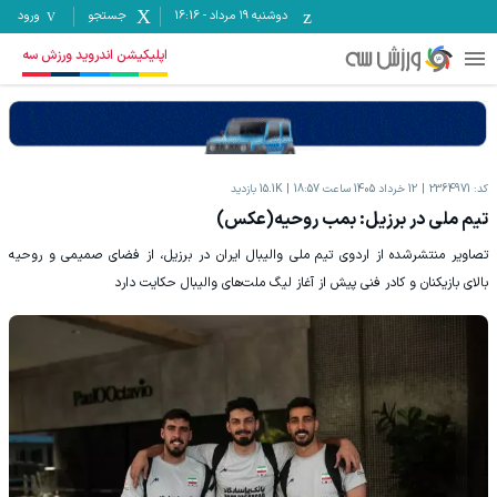
دوشنبه ۱۹ مرداد
-
16:16
جستجو
ورود
اپلیکیشن اندروید ورزش سه
کد:
2364971
12 خرداد 1405 ساعت 18:57
15.1K
بازدید
تیم ملی در برزیل: بمب روحیه(عکس)
تصاویر منتشرشده از اردوی تیم ملی والیبال ایران در برزیل، از فضای صمیمی و روحیه
بالای بازیکنان و کادر فنی پیش از آغاز لیگ ملت‌های والیبال حکایت دارد