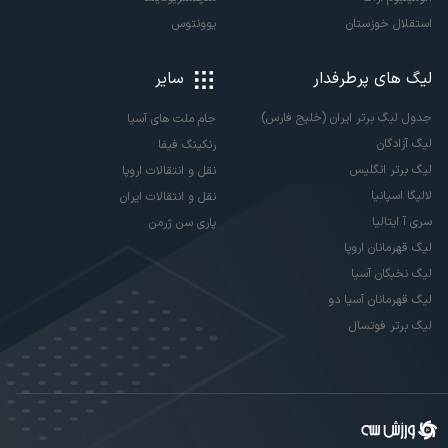
استقلال خوزستان
یوونتوس
لیگ های پرطرفدار
سایر
جدول لیگ برتر ایران (خلیج فارس)
جام ملت های آسیا
لیگ آزادگان
رنکینگ فیفا
لیگ برتر انگلیس
نقل و انتقالات اروپا
لالیگا اسپانیا
نقل و انتقالات ایران
سری آ ایتالیا
پاری سن ژرمن
لیگ قهرمانان اروپا
لیگ نخبگان آسیا
لیگ قهرمانان آسیا دو
لیگ برتر فوتسال