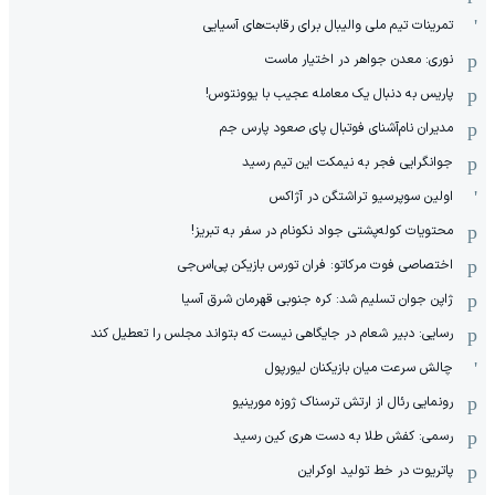
تمرینات تیم ملی والیبال برای رقابت‌های آسیایی
نوری: معدن جواهر در اختیار ماست
پاریس به دنبال یک معامله عجیب با یوونتوس!
مدیران نام‌آشنای فوتبال پای صعود پارس جم
جوانگرایی فجر به نیمکت این تیم رسید
اولین سوپرسیو تراشتگن در آژاکس
محتویات کوله‌پشتی جواد نکونام در سفر به تبریز!
اختصاصی فوت مرکاتو: فران تورس بازیکن پی‌اس‌جی
ژاپن جوان تسلیم شد: کره جنوبی قهرمان شرق آسیا
رسایی: دبیر شعام در جایگاهی نیست که بتواند مجلس را تعطیل کند
چالش سرعت میان بازیکنان لیورپول
رونمایی رئال از ارتش ترسناک ژوزه مورینیو
رسمی: کفش طلا به دست هری کین رسید
پاتریوت در خط تولید اوکراین