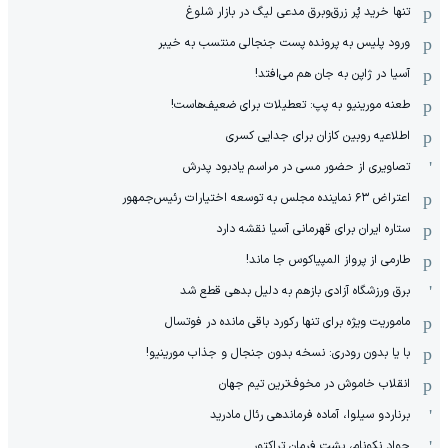
تنها خرید پُر زرق‌وبرق مدعی لیگ در بازار شلوغ
ورود پلیس به پرونده پست جنجالی منتسب به خیبر
آسیا در ژاپن به جان هم می‌افتد!
طعنه مورینیو به پپ: تعطیلات برای ضعیف‌هاست!
اطلاعیه روبین کازان برای جدایی کسری
تصاویری از حضور مسی در مراسم یادبود پدرش
اعتراض ۶۳ نماینده مجلس به توسعه اختیارات رئیس‌جمهور
ستاره ایران برای قهرمانی آسیا نقشه دارد
طارمی از پرواز المپیاکوس جا ماند!
برق ورزشگاه آزادی بازهم به دلیل بدهی قطع شد
ماموریت ویژه برای تنها رکورد باقی مانده در فوتسال
با یا بدون رودری: نسخه بدون جنجال و جذاب مورینیو!
انقلاب خاموش در مخوف‌‌ترین تیم جهان
برناردو سیلوا، آماده فرماندهی رئال مادرید
جواد نکونام، پشت فرمان تراکتور