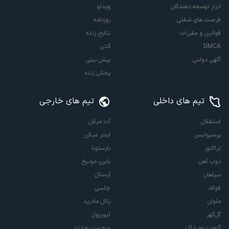
ابزار توسعه دهندگان
ویدئو
فرصت های شغلی
روزنامه
قوانین و مقررات
نتایج زنده
DMCA
آنتن
آگهی دولتی
پیش بینی
پخش زنده
تیم های داخلی
تیم های خارجی
استقلال
آث میلان
پرسپولیس
اینتر میلان
تراکتور
بارسلونا
ذوب آهن
بایرن مونیخ
سپاهان
آرسنال
فولاد
چلسی
ملوان
رئال مادرید
گل‌گهر
لیورپول
آلومینیوم اراک
منچستریونایتد