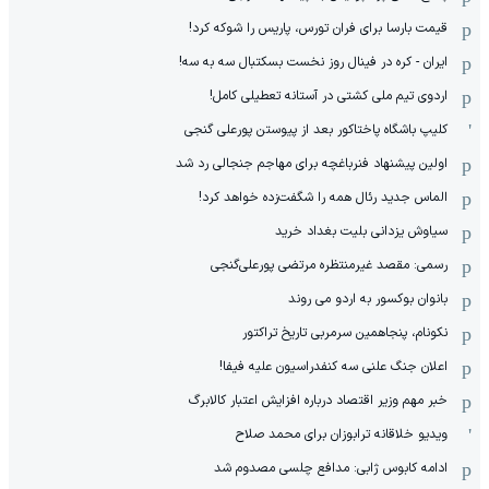
قیمت بارسا برای فران تورس، پاریس را شوکه کرد!
ایران - کره در فینال روز نخست بسکتبال سه به سه!
اردوی تیم ملی کشتی در آستانه تعطیلی کامل!
کلیپ باشگاه پاختاکور بعد از پیوستن پورعلی گنجی
اولین پیشنهاد فنرباغچه برای مهاجم جنجالی رد شد
الماس جدید رئال همه را شگفت‌زده خواهد کرد!
سیاوش یزدانی بلیت بغداد خرید
رسمی: مقصد غیرمنتظره مرتضی پورعلی‌گنجی
بانوان بوکسور به اردو می روند
نکونام، پنجاهمین سرمربی تاریخ تراکتور
اعلان جنگ علنی سه کنفدراسیون علیه فیفا!
خبر مهم وزیر اقتصاد درباره افزایش اعتبار کالابرگ
ویدیو خلاقانه ترابوزان برای محمد صلاح
ادامه کابوس ژابی: مدافع چلسی مصدوم شد