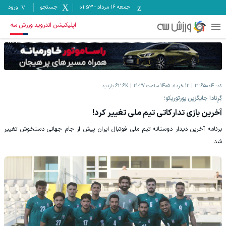
جمعه ۱۶ مرداد
-
01:53
جستجو
ورود
اپلیکیشن اندروید ورزش سه
کد:
2365004
12 خرداد 1405 ساعت 21:27
62.6K
بازدید
گِرِنادا جایگزین پورتوریکو؛
آخرین بازی تدارکاتی تیم ملی تغییر کرد!
برنامه آخرین دیدار دوستانه تیم ملی فوتبال ایران پیش از جام جهانی دستخوش تغییر
شد.