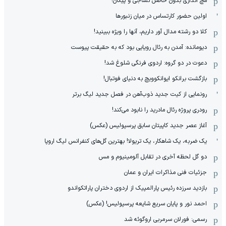
مچ اندازی بدون حاصل نساجی و پیکان!
اولین حضور کارتساس در میان زنبورها
کلا دو‌ رشته مدال آور داریم، آنها را ویژه ببینید!
دیومانده: آمدن به رئال رویایی بود که به حقیقت پیوست
دعوت در دو گروه: اردوی فرنگی شلوغ شد!
بازگشت برانکو ایوانکوویچ به دنیای فوتبال!
رونمایی از کیت جدید ذوب‌آهن در فصل جدید لیگ برتر
رودری پروژه رئال مادرید را نابود می‌کند!
آغاز عصر جدید کاپیتان سابق پرسپولیس (عکس)
یک ضربه، یک شاهکار، یک تریولا! بهترین گل‌های کنفرانس لیگ اروپا
دو گل لحظه آخری در تقابل آلومینیوم و مس
جزئیات فنی مذاکرات ایران و عمان
بازدید سرزده رئیس پارالمپیک از اردوی دختران پاراتکواندو
احمد نور و پایان سریع شایعه پرسپولیس! (عکس)
رسمی: فورلان سرمربی اروگوئه شد