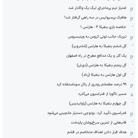
امتیاز تیم پرماجرای لیگ یک واگذار شد
هافبک پرسپولیس در سه راهی گرفتار شد!
خلاصه بازی بنفیکا 6 - هارتس 1
تبریک جالب تونی کروس به وینیسیوس
گل ششم بنفیکا به هارتس (شلدروپ)
یک گلر و یک مدافع مطرح در راه اصفهان
گل پنجم بنفیکا به هارتس (دوران)
گل اول هارتس به بنفیکا (رناد)
۹۹ درصد مطمئنم رودری از رئال سوءاستفاده کرد
مسیر ناگویا از فدراسیون می‌گذرد
گل چهارم بنفیکا به هارتس (پاولیدیس)
فدراسیون تأیید کرد: بونوچی دستیار مانچینی می‌شود
قاب‌هایی از تمرین سرخ‌پوشان پایتخت
هدف قرار دادن اهداف متخاصم در قشم