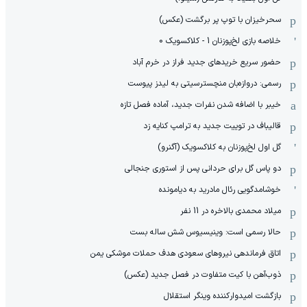
سحرخیزان با توپ پر برگشت (عکس)
خلاصه بازی لخ‌پوزنان 1 - کلاکسویک 0
حضور سریع خریدهای جدید فراز در خرم آباد
رسمی: دروازه‌بان منچسترسیتی به لیدز پیوست
خیبر با اضافه شدن نفرات جدید، آماده فصل تازه
قالیباف در توییت جدید به ترامپ کنایه زد
گل اول لخ‌پوزنان به کلاکسویک (آگنرو)
دو پاس گل برای حردانی پس از استوری جنجالی
خوشامدگویی رئال مادرید به دیامونده
میلاد محمدی بالاخره در 11 نفر
حالا رسمی است: وینیسیوس شش ساله بست
اتاق فرماندهی نیروهای سعودی هدف حملات موشکی یمن
ذوب‌آهن با کیت متفاوت در فصل جدید (عکس)
بازگشت امیدوارکننده وینگر استقلال