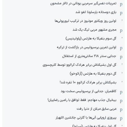
‏تمرینات نفس‌گیر سرمربی یونانی در تالار مشحون
بازی دوستانه بارسلونا لغو شد
اولین روز ویکتور مونیوز در ترکیب لیورپولی‌ها
مجری مشهور مربی لیگ یک شد
گل سوم بنفیکا به هارتس (پاولیدیس)
اولین تمرین پرسپولیس در بازگشت از ترکیه
جدایی سنتر ۲۱۸ سانتی‌متری از استقلال
گل اول بشیکتاش برابر هرادک کرالوو توسط کلیچسوی
گل دوم بنفیکا به هارتس (آرائوخو)
بشیکتاش برابر هرادک کرالوو 10 نفره شد!
کاظمیان: جدایی از پرسپولیس سخت بود
بیخیال جذب مهاجم: فقط توافق با رامین رضاییان!
مربی سابق میلان از دنیا رفت
پیروزی اروپایی آبی‌ها با گلزنی جانشین اللهیار
گل اول بنفیکا به هارتس (سیلوا)