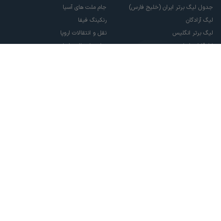
جدول لیگ برتر ایران (خلیج فارس)
جام ملت های آسیا
لیگ آزادگان
رنکینگ فیفا
لیگ برتر انگلیس
نقل و انتقالات اروپا
لالیگا اسپانیا
نقل و انتقالات ایران
سری آ ایتالیا
پاری سن ژرمن
لیگ قهرمانان اروپا
لیگ نخبگان آسیا
لیگ قهرمانان آسیا دو
لیگ برتر فوتسال
تمام حقوق مادی و معنوی این سایت متعلق به ورزش سه می باشد. شما می توانید از
سایت ورزش سه در صورت پذیرش موافقت نامه کاربری استفاده نمایید.