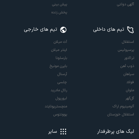
آگهی دولتی
پیش بینی
پخش زنده
تیم های داخلی
تیم های خارجی
استقلال
آث میلان
پرسپولیس
اینتر میلان
تراکتور
بارسلونا
ذوب آهن
بایرن مونیخ
سپاهان
آرسنال
فولاد
چلسی
ملوان
رئال مادرید
گل‌گهر
لیورپول
آلومینیوم اراک
منچستریونایتد
استقلال خوزستان
یوونتوس
لیگ های پرطرفدار
سایر