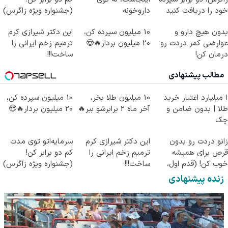
خود را دریافت کنید
داروخونه
(جشنواره ویژه زاگرس)
🔥
بدون هیچ دارو و
10 میلیون سپرده کن،
این دکتر شیرازی کرم
عوارضی کمر دردت رو
20 میلیون بردار🔥😍
ترمیم زخم ایرانی را
درمان کن!
ساخت!!!
(پرسش‌نامه)
مطالب پیشنهادی
۱ میلیارد اعتبار خرید
10 میلیون طلا بخر،
10 میلیون سپرده کن،
طلا | بدون ضامن و
آخر ماه 2 برابرشو ببر🔥
20 میلیون بردار🔥😍
چک
زانو دردت رو بدون
این دکتر شیرازی کرم
سرمایه‌اتو توی مدت
قرص برای همیشه
ترمیم زخم ایرانی را
کم دو برابر کن!
خوب کن! (قدم اول،
ساخت!!!
(جشنواره ویژه زاگرس)
پرسش‌نامه)
🔥
زنده پیشنهادی