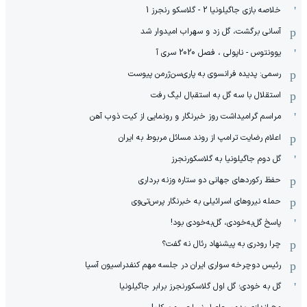
خلاصه بازی جاگیلونیا 2 - گلاسکو رنجرز 1
آسانی برگشت، گل زد و سهراب امیدوار شد
یوونتوس - ناپولی ، فصل 2020 سری آ
رسمی: پدیده فرانسوی به پاری‌سن‌ژرمن پیوست
استقلال با سه گل به استقبال لیگ رفت
مراسم گرامیداشت روز خبرنگار و رونمایی از کیت ذوب آهن
اعلام رضایت ترامپ از روند مسائل مربوط به ایران
گل دوم جاگیلونیا به گلاسکورنجرز
حفظ رکوردهای جهانی دو ستاره وزنه برداری
حمله نیروهای اسرائیلی به خبرنگار پرس‌تی‌وی
پاسخ گل‌به‌خودی، گل‌به‌خودی بود!
چرا رودری به پیشنهاد رئال نه گفت؟
رئیس دوچرخه سواری ایران در جلسه مهم کنفدراسیون آسیا
گل به خودی؛ گل اول گلاسکورنجرز برابر جاگیلونیا