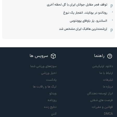
توقف فجر مقابل جوانان ایران با گل لحظه آخری
رونالدو در یونایتد، انفجار یک نبوغ
الساندرو، یار باوفای یوونتوس
ارزشمندترین هافبک ایران مشخص شد
راهنما
سرویس ها
دانلود اپلیکیشن
سوژه‌های ورزشی شما
ارتباط با ما
اخبار ورزشی
تبلیغات
پادکست
درباره ما
لیگ ها و رقابت ها
ابزار توسعه دهندگان
ویدئو
فرصت های شغلی
روزنامه
قوانین و مقررات
نتایج زنده
DMCA
آنتن