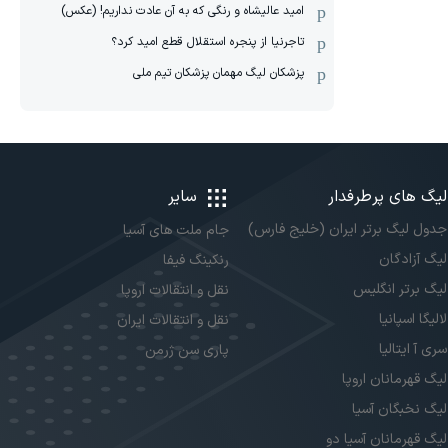
امید عالیشاه و رنگی که به آن عادت نداریم! (عکس)
تاجرنیا از پنجره استقلال قطع امید کرد؟
پزشکان لیگ مهمان پزشکان تیم ملی
لیگ های پرطرفدار
سایر
جدول لیگ برتر ایران (خلیج فارس)
جام ملت های آسیا
لیگ آزادگان
رنکینگ فیفا
لیگ برتر انگلیس
نقل و انتقالات اروپا
لالیگا اسپانیا
نقل و انتقالات ایران
سری آ ایتالیا
پاری سن ژرمن
لیگ قهرمانان اروپا
لیگ نخبگان آسیا
لیگ قهرمانان آسیا دو