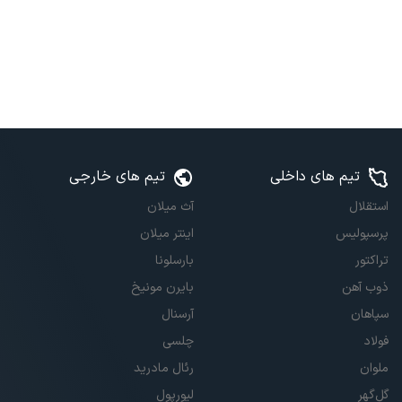
تیم های داخلی
تیم های خارجی
استقلال
آث میلان
پرسپولیس
اینتر میلان
تراکتور
بارسلونا
ذوب آهن
بایرن مونیخ
سپاهان
آرسنال
فولاد
چلسی
ملوان
رئال مادرید
گل‌گهر
لیورپول