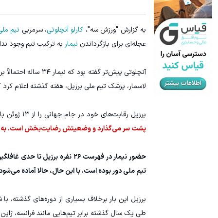
سرمایه گذاری ارزی روی سهام تویوتا - کلیک کن
ترید URUSD
به گزارش "ورزش سه"،
کارلو آنچلوتی
، سرمربی
تیم ملی
ثبت نام کنید
عجله‌ای برای بازگرداندن
نیمار
به ترکیب تیم وجود ندارد
آنچلوتی پیش‌تر گفته 
لاسمار، پزشک تیم ملی برزیل، هفته گذشته اعلام کرد ک
برزیل رقابت‌های خود در جام جهانی را از ۱۳ ژوئن با دیدار مقابل مراکش آغاز می‌کند.
پشت سر می‌گذارد و وضعیتش رضایت‌بخش است. به همی
حضور نیمار در فهرست ۲۶ نفره بر
تیم ملی دور بوده است. با این حال، حالا آماده می‌شود
برزیل این بار برخلاف بسیاری از دوره‌های گذشته، ب
طی یک سال گذشته برابر تیم‌هایی مانند فرانسه، ژاپ