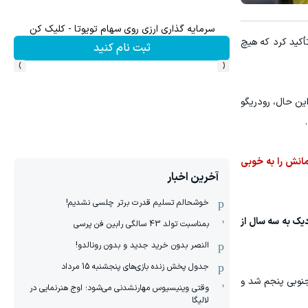
میدونستی میتونی از بالا رفتن ارزش سهام گوگل سود کسب 
ز ورود کاروان این تیم به آمریکا برای حضور در جام جهانی ۲۰۲۶ تأکید کرد که هیچ
ثبت نام کنید
›
‹
. با این حال، رودریگو
مانش را به خوبی
آخرین اخبار
خوشحالم تسلیم قدرت برتر چلسی نشدیم!
 نزدیک به سه سال از
بمناسبت تولد 43 سالگی رابین فن پرسی
النصر بدون خرید جدید و بدون رونالدو!
جدول پخش زنده بازی‌های پنجشنبه 15 مرداد
جنوبی پنجم شد و
وقتی وینیسیوس مهارنشدنی می‌شود؛ اوج هنرنمایی در
لالیگا