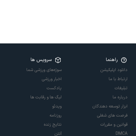
راهنما
سرویس ها
دانلود اپلیکیشن
سوژه‌های ورزشی شما
ارتباط با ما
اخبار ورزشی
تبلیغات
پادکست
درباره ما
لیگ ها و رقابت ها
ابزار توسعه دهندگان
ویدئو
فرصت های شغلی
روزنامه
قوانین و مقررات
نتایج زنده
DMCA
آنتن