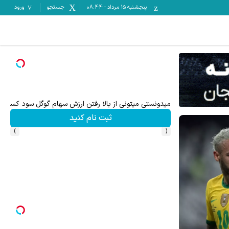
پنجشنبه ۱۵ مرداد
-
08:44
جستجو
ورود
۵۰ درصد کش بک کمیسیون معاملات در حساب ecn بروکر اینوسلو
ثبت نام کنید
›
‹