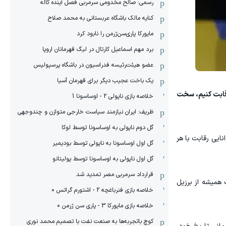
رسمی: صالح مخدومی سرمربی فصل آینده کاله
کنایه مالک باشگاه عربستانی به محمد صلاح
مایورکا پاری‌سن‌ژرمن را نابود کرد
برد مهم اسماعیل کارتال در لیگ قهرمانان اروپا
عضو هیئت‌رئیسه فدراسیون در باشگاه پرسپولیس
یک باخت عجیب دیگر برای قهرمان آسیا
رقابت کنیم، سخت
خلاصه بازی ناپولی 2 - اوساسونا 1
ظریف: ایران نیازمند سیاست خارجی متوازن و چندوجهی
گل دوم ناپولی به اوساسونا توسط لوکا
نایی رقابت با هر
گل اول اوساسونا به ناپولی توسط بودیمیر
گل اول ناپولی به اوساسونا توسط پولیتانو
قرارداد سرمربی مصر تمدید شد
 همیشه از برزیل
خلاصه بازی فنرباغچه 2 - اشتورم گراتس 0
خلاصه بازی مایورکا 3 - پاری سن ژرمن 0
کوچ باتجربه‌ها به صنعت نفت با تصمیم محمد نوری