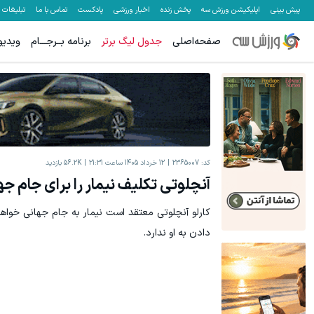
پیش بینی
اپلیکیشن ورزش سه
پخش زنده
اخبار ورزشی
پادکست
تماس با ما
تبلیغات
صفحه‌اصلی
جدول لیگ برتر
برنامه بــرجـــام
ویدیو
میدونستی میتونی از بالا رفتن ارزش سهام گوگل سود کسب کنی؟
ترید XAUUSD
ثبت نام کنید
کد:
2365007
12 خرداد 1405 ساعت 21:31
56.2K
بازدید
آنچلوتی تکلیف نیمار را برای جام ج
کارلو آنچلوتی معتقد است نیمار به جام جهانی خواهد
دادن به او ندارد.