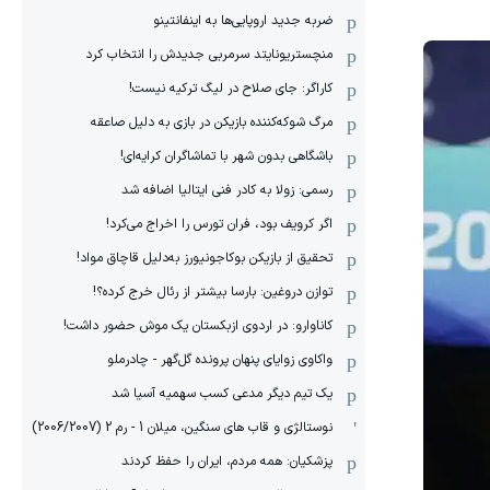
ضربه جدید اروپایی‌ها به اینفانتینو
منچستریونایتد سرمربی جدیدش را انتخاب کرد
کاراگر: جای صلاح در لیگ ترکیه نیست!
مرگ شوکه‌کننده بازیکن در بازی به دلیل صاعقه
باشگاهی بدون شهر با تماشاگران کرایه‌ای!
رسمی: زولا به کادر فنی ایتالیا اضافه شد
اگر کرویف بود، فران تورس را اخراج می‌کرد!
تحقیق از بازیکن بوکاجونیورز به‌دلیل قاچاق مواد!
توازن دروغین: بارسا بیشتر از رئال خرج کرده؟!
کاناوارو: در اردوی ازبکستان یک موش حضور داشت!
واکاوی زوایای پنهان پرونده گل‌گهر - چادرملو
یک تیم دیگر مدعی کسب سهمیه آسیا شد
نوستالژی و قاب های سنگین، میلان 1 - رم 2 (2006/2007)
پزشکیان: همه مردم، ایران را حفظ کردند