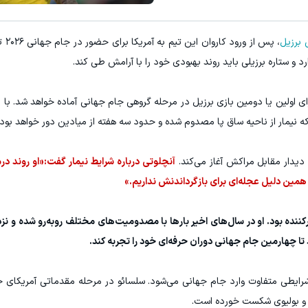
E با اسپرد از صفر پیپ
۳ دلار پاداش در هر لات معاملاتی در بروکر اینوسلو
 برزیل
، پس ا
ثبت نام کنید
ثبت نام کنید
 و ستاره برزیلی باید روند بهبودی خود را با آرامش طی کند.
بود که نیمار ۳۴ ساله احتمالاً برای اولین یا دومین بازی برزیل در مرحله گروهی جام جهانی آماده خواهد شد
ه نیمار از ناحیه ساق پا مصدوم شده و حدود سه هفته از میادین دور خواهد بود.
آنچلوتی درباره شرایط نیمار گفت:«او روند در
ن دلیل عجله‌ای برای بازگرداندنش نداریم.»
زیل تا حدی غافلگیرکننده بود. او در سال‌های اخیر بارها با مصدومیت‌های مختلف روبه‌رو شده و
 تا چهارمین جام جهانی دوران حرفه‌ای خود را تجربه کند.
ا شرایطی متفاوت وارد جام جهانی می‌شود. سلسائو در مرحله مقدماتی آمریکای 
ن و بولیوی شکست خورده است.