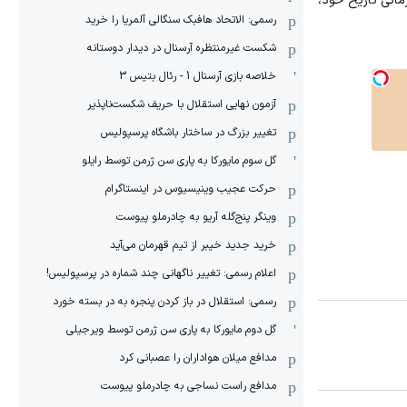
مانی تاریخ خود،
رسمی: الاتحاد هافبک سنگالی آلمریا را خرید
شکست غیرمنتظره آرسنال در دیدار دوستانه
خلاصه بازی آرسنال 1 - رئال بتیس 3
آزمون نهایی استقلال با حریف شکست‌ناپذیر
تغییر بزرگ در ساختار باشگاه پرسپولیس
گل سوم مایورکا به پاری سن ژرمن توسط رایلو
حرکت عجیب وینیسیوس در اینستاگرام
وینگر پنج‌گله آریو به چادرملو پیوست
خرید جدید خیبر از تیم قهرمان می‌آید
اعلام رسمی: تغییر ناگهانی چند شماره در پرسپولیس!
رسمی: استقلال در باز کردن پنجره به در بسته خورد
گل دوم مایورکا به پاری سن ژرمن توسط ویرجیلی
مدافع میلان هواداران را عصبانی کرد
مدافع راست نساجی به چادرملو پیوست