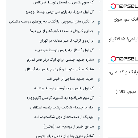
گل سوم بتیس به آرسنال توسط فورنالس
گل اول مایورکا به پاری سن ژرمن توسط لوومبو
انک مو، موی
با انگیزه مثل لیموچی، بازگشت به روزهای دوست داشتنی
جدایی کاپیتان با سابقه ذوب‌آهن از این تیم!
موثرترین روش کاهش وزن گیاهی! 5تا۷کیلو
از اردوی ترکیه تا میز معاینه در تهران
گل اول آرسنال به بتیس توسط هینکاپیه
ستاره جدید چلسی: برای لیگ برتر صبر ندارم
شلیک مرگبار دئوسا و گل دوم بتیس به آرسنال
پلاک و کد ملی،
خرید جدید نساجی از خیبر آمد
گل اول بتیس برابر آرسنال توسط ریکلمه
یجی‌کالا (
گل دوم فنرباغچه به اشتورم گراتس (گرینوود)
آدان با چمدان شکایت پشت پنجره استقلال
اوربیگ از صحبت‌های نویر شگفت‌زده شد
مدافع خیبر از روسیه آمد! (عکس)
آمادگی توپچی‌ها برای تقابل برابر بتیس