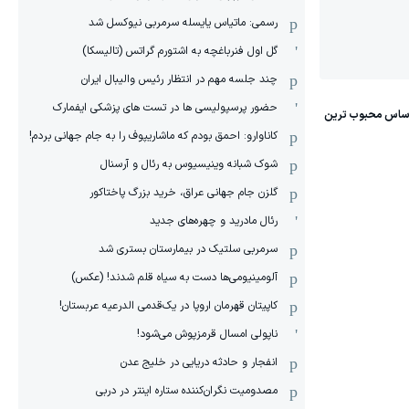
رسمی: ماتیاس یایسله سرمربی نیوکسل شد
گل اول فنرباغچه به اشتورم گراتس (تالیسکا)
چند جلسه مهم در انتظار رئیس والیبال ایران
حضور پرسپولیسی ها در تست های پزشکی ایفمارک
کاناوارو: احمق بودم که ماشاریپوف را به جام جهانی بردم!
شوک شبانه وینیسیوس به رئال و آرسنال
گلزن جام جهانی عراق، خرید بزرگ پاختاکور
رئال مادرید و چهره‌های جدید
سرمربی سلتیک در بیمارستان بستری شد
آلومینیومی‌ها دست به سیاه قلم شدند! (عکس)
کاپیتان قهرمان اروپا در یک‌قدمی الدرعیه عربستان!
ناپولی امسال قرمزپوش می‌شود!
انفجار و حادثه دریایی در خلیج عدن
مصدومیت نگران‌کننده ستاره اینتر در دربی