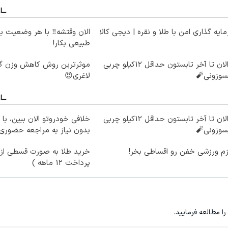
ایه گذاری امن با طلا و نقره | دیجی کالا
الان وقتشه‼️ با هر وضعیت ب
طبیعی بکار!
از الان تا آخر تابستون حداقل 12کیلو چربی
سوزونی🧨
لاغری😍
از الان تا آخر تابستون حداقل 12کیلو چربی
خلافی خودروتو الان ببین، با 
سوزونی🧨
بدون نیاز به مراجعه حضوری
زم ورزشی خفن رو اقساطی بخر!
خرید طلا به صورت قسطی از د
پرداخت 12 ماهه )
را مطالعه فرمایید.