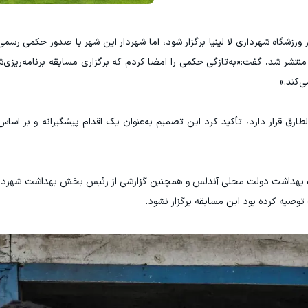
IM M و Lynk&Co در ایران
IM LS7 لوکس ترین شاسی بلند برقی ایران
رزش سه"، این مسابقه قرار بود ۹ ژوئن در ورزشگاه شهرداری لا لینیا برگزار شود، اما شهردار این شهر با صدور حک
ثبت درخواست
ثبت درخواست
نتشر شد، گفت:«به‌تازگی حکمی را امضا کردم که برگزاری مسابقه برنامه‌ریزی‌ش
زدیکی جبل‌الطارق قرار دارد، تأکید کرد این تصمیم به‌عنوان یک اقدام پیشگیرانه و بر ا
داره بهداشت دولت محلی آندلس و همچنین گزارشی از رئیس بخش بهداشت شهردار
وصیه کرده بود این مسابقه برگزار نشود.