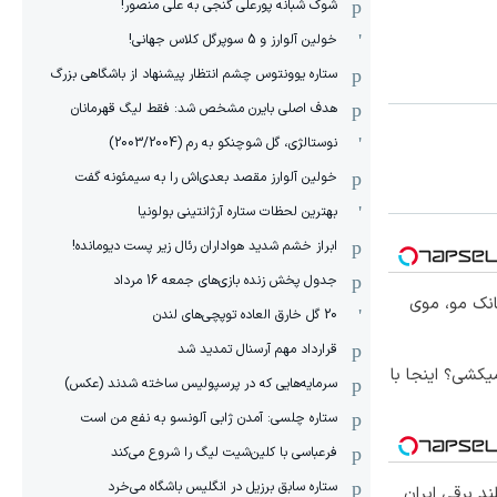
شوک شبانه پورعلی گنجی به علی منصور!
خولین آلوارز و 5 سوپرگل کلاس جهانی!
ستاره یوونتوس چشم انتظار پیشنهاد از باشگاهی بزرگ
هدف اصلی بایرن مشخص شد: فقط لیگ قهرمانان
نوستالژی، گل شوچنکو به رم (2003/2004)
خولین آلوارز مقصد بعدی‌اش را به سیمئونه گفت
بهترین لحظات ستاره آرژانتینی بولونیا
ابراز خشم شدید هواداران رئال زیر پست دیومانده!
جدول پخش زنده بازی‌های جمعه 16 مرداد
انک مو، موی
20 گل خارق العاده توپچی‌های لندن
قرارداد مهم آرسنال تمدید شد
کشی؟ اینجا با
سرمایه‌هایی که در پرسپولیس ساخته شدند (عکس)
ستاره چلسی: آمدن ژابی آلونسو به نفع من است
فرعباسی با کلین‌شیت لیگ را شروع می‌کند
ستاره سابق برزیل در انگلیس باشگاه می‌خرد