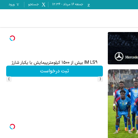
جمعه ۱۶ مرداد
-
12:36
جستجو
ورود
IM LS9 بیش از 1500 کیلومترپیمایش با یکبار شارژ
ثبت درخواست
›
‹