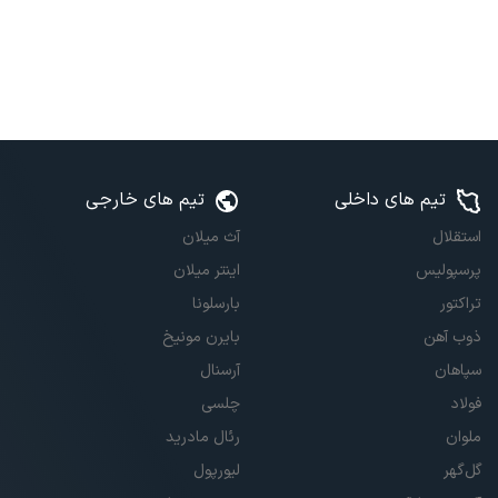
تیم های داخلی
تیم های خارجی
استقلال
آث میلان
پرسپولیس
اینتر میلان
تراکتور
بارسلونا
ذوب آهن
بایرن مونیخ
سپاهان
آرسنال
فولاد
چلسی
ملوان
رئال مادرید
گل‌گهر
لیورپول