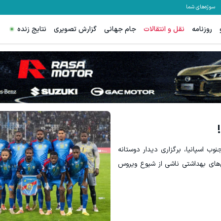
سوژه‌های شما
روزنامه
نقل و انتقالات
جام جهانی
گزارش تصویری
نتایج زنده
IM M و Lynk&Co در ایران
جای بخیه داری؟؟ فقط در 3 هفته ترمیمش کن!😍
ثبت درخواست
کلیک کن!
نوب اسپانیا، برگزاری دیدار دوستانه
ی‌های بهداشتی ناشی از شیوع ویروس