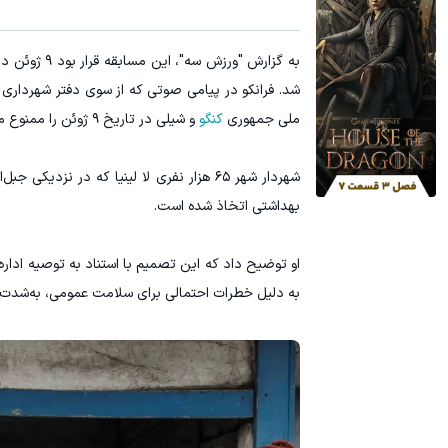
IM LS9 بیش از 1500 کیلومترپیمایش با یکبار شارژ
نیکاموتور نماینده otor
به گزارش "و
ثبت درخواست
شد. فرانکو در پیامی صوتی که از سوی دفتر شهرداری م
ملی جمهوری
کنگو
و شیلی در تاریخ ۹ ژوئن را ممنوع می‌کند.»
شهردار شهر ۶۵ هزار نفری لا لینیا که در ن
بهداشتی اتخاذ شده است.
او توضیح داد که این تصمیم با استناد به توصیه ا
به دلیل خطرات احتمالی برای سلامت عمومی، به‌شدت ت