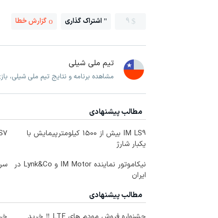
9
اشتراک گذاری
گزارش خطا
تیم ملی شیلی
مشاهده برنامه و نتایج تیم ملی شیلی، با
مطالب پیشنهادی
IM LS9 بیش از 1500 کیلومترپیمایش با
IM LS7 لوکس 
یکبار شارژ
نیکاموتور نماینده IM Motor و Lynk&Co در
سرم
ایران
مطالب پیشنهادی
جشنواره فروش مودم های LTE ‼️ خرید
خری