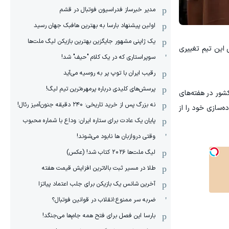
مدیر خبرساز فدراسیون فوتبال در قشم
اولین پیشنهاد بارسا به بهترین هافبک جهان رسید
یک ژاپنی مشهور جایگزین بهترین بازیکن لیگ ملت‌ها
، برنامه فعلی این تیم تغییری
سوپراستاری که در یک کلام "حیف" شد!
رقیب ایران با توپ پر به روسیه می‌آید
پرسش‌های کلیدی درباره پرمهره‌ترین تیم لیگ!
ن کشور در هفته‌های
نه بزرگ پس از خرید تاریخی: ۲۴۰ دقیقه جنون‌آمیز رئال!
 اردوی آماده‌سازی خود را از
پایان یک عادت برای ستاره ایران: وداع با شماره محبوب
وقتی دروازبان ها نابود می‌شوند!
لیگ ملت‌ها ٢٠٢۶ کتاب شد! (عکس)
طلا در مسیر ثبت بالاترین افزایش قیمت هفته
آخرین شانس یک بازیکن برای جلب اعتماد پیاتزا
ضربه سر ممنوع؛انقلاب در قوانین فوتبال؟
بارسا این فصل برای فتح همه جام‌ها می‌جنگد!