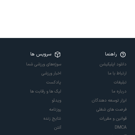
راهنما
سرویس ها
دانلود اپلیکیشن
سوژه‌های ورزشی شما
ارتباط با ما
اخبار ورزشی
تبلیغات
پادکست
درباره ما
لیگ ها و رقابت ها
ابزار توسعه دهندگان
ویدئو
فرصت های شغلی
روزنامه
قوانین و مقررات
نتایج زنده
DMCA
آنتن