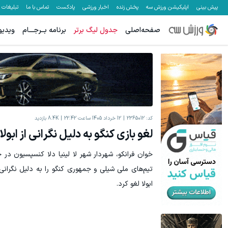
پیش بینی
اپلیکیشن ورزش سه
پخش زنده
اخبار ورزشی
پادکست
تماس با ما
تبلیغات
صفحه‌اصلی
جدول لیگ برتر
برنامه بــرجـــام
ویدیو
IM LS7 لوکس ترین شاسی بلند برقی ایران
نیکاموتور نماینده otor
ثبت درخواست
کد:
2365012
12 خرداد 1405 ساعت 22:42
8.4K
بازدید
لغو بازی کنگو به دلیل نگرانی از ابولا!
خوان فرانکو، شهردار شهر لا لینیا دلا کنسپسیون در ج
تیم‌های ملی شیلی و جمهوری کنگو را به دلیل نگران
ابولا لغو کرد.