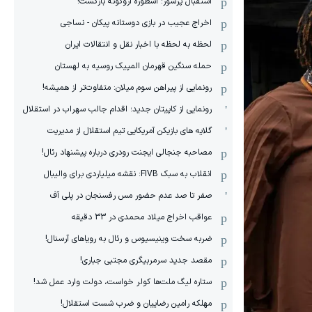
استقبال پرشور: اسطوره اروگوئه بازگشت!
اخراج عجیب در بازی دوستانه پیکان - نساجی
لحظه به لحظه با اخبار نقل و انتقالات ایران
حمله سنگین قهرمان المپیک روسیه به لهستان
رونمایی از پیراهن سوم میلان: متفاوت‌تر از همیشه!
رونمایی از کاپیتان جدید؛ اقدام جالب سهراب در استقلال
گلایه های بازیکن آمریکایی تیم استقلال از مدیریت
مصاحبه جنجالی ایجنت رودری درباره پیشنهاد رئال!
انقلاب به سبک FIVB: نقشه میلیاردی برای والیبال
صفر تا صد عدم حضور مس رفسنجان در پلی آف
عواقب اخراج میلاد محمدی در 33 دقیقه
ضربه سخت وینیسیوس و رئال به رویاهای آرسنال!
مقصد جدید سرمربیگری مجتبی جباری!
ستاره لیگ ملت‌ها کولر خواست، دولت وارد عمل شد!
مهلکه رامین رضاییان و ضرب شست استقلال!