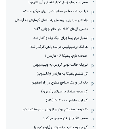
مسی و نیمار، زوج تکرار نشدنی آبی اناری‌ها
ترامپ: شخصاً در مذاکرات با ایران درگیر هستم
واکنش سرمربی نیوکسل به انتقال گیمارش به آرسنال
تمامی گل‌های کانادا در جام جهانی 2026
امتیاز تیم پرماجرای لیگ یک واگذار شد
هافبک پرسپولیس در سه راهی گرفتار شد!
خلاصه بازی بنفیکا 6 - هارتس 1
تبریک جالب تونی کروس به وینیسیوس
گل ششم بنفیکا به هارتس (شلدروپ)
یک گلر و یک مدافع مطرح در راه اصفهان
گل پنجم بنفیکا به هارتس (دوران)
گل اول هارتس به بنفیکا (رناد)
۹۹ درصد مطمئنم رودری از رئال سوءاستفاده کرد
مسیر ناگویا از فدراسیون می‌گذرد
گل چهارم بنفیکا به هارتس (پاولیدیس)