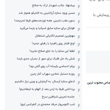
پیشنهاد جالب شهردار ترک به صلاح
مسیر ورود ستاره آرژانتینی به اتلتیکو هموار شد
150 کیلومترپیمایش با
بدون عقب نشینی: همه تورنمنت‌های فیفا تحریمند!
فوتبال برای ستاره سابق اسپانیا و بارسا می‌گرید
مهم‌ترین تصمیم تاکتیکی استقلال
اوج فشار روی رافینیا با رقبای جدید!
لطفا این ستاره را به جای صلاح نخرید!
شش راه حل فلیک برای عبور از بحران جدی بارسا
پیام احساسی یایسله آب روی آتش بود!
روزبه دستیار نمادین سهراب کنار زمین
ادعای ستاره آرسنال: به گیمارش و وینی نیاز داشتیم
پرداختی فیفا به اردن بعد از اتهام به اینفانتینو!
جلسه تمرینی شیاطین سرخ
شب کابوس‌وار میلاد محمدی در کنفرانس اروپا