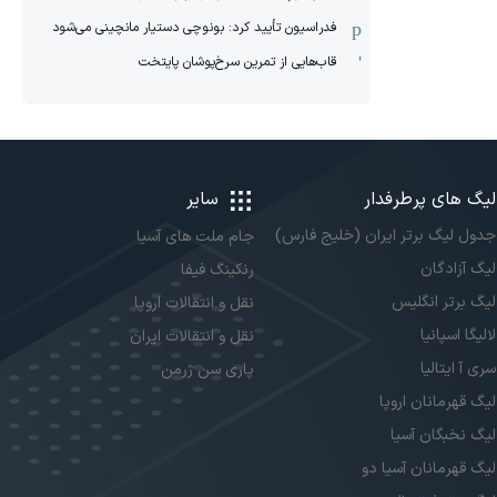
فدراسیون تأیید کرد: بونوچی دستیار مانچینی می‌شود
قاب‌هایی از تمرین سرخ‌پوشان پایتخت
لیگ های پرطرفدار
سایر
جدول لیگ برتر ایران (خلیج فارس)
جام ملت های آسیا
لیگ آزادگان
رنکینگ فیفا
لیگ برتر انگلیس
نقل و انتقالات اروپا
لالیگا اسپانیا
نقل و انتقالات ایران
سری آ ایتالیا
پاری سن ژرمن
لیگ قهرمانان اروپا
لیگ نخبگان آسیا
لیگ قهرمانان آسیا دو