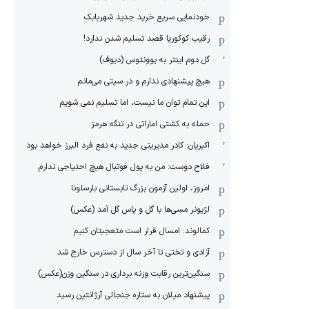
خودنمایی سریع خرید جدید شهربابک
رقیب کوکوریا قصد تسلیم شدن ندارد!
گل دوم اینتر به یوونتوس (دیوف)
هیچ پیشنهادی ندارم و در سیتی می‌مانم
این تمام توان ما نیست، اما تسلیم نمی شویم
حمله به کشتی اماراتی در تنگه هرمز
اکبریان: کادر مدیریتی جدید به نفع فرد البرز خواهد بود
فلاح دوست: من به پول فوتبال هیچ احتیاجی ندارم
امروز، اولین آزمون بزرگ تابستانی بارسلونا
لژیونر مسی‌ها با گل و پاس گل آمد (عکس)
کمالوند: امسال قرار است متعجبتان کنیم
آزادی و تختی تا آخر سال از دسترس خارج شد
سنگین‌ترین رقابت وزنه برداری در سنگین وزن(عکس)
پیشنهاد میلان به ستاره جنجالی آرژانتین رسید