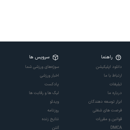
راهنما
سرویس ها
دانلود اپلیکیشن
سوژه‌های ورزشی شما
ارتباط با ما
اخبار ورزشی
تبلیغات
پادکست
درباره ما
لیگ ها و رقابت ها
ابزار توسعه دهندگان
ویدئو
فرصت های شغلی
روزنامه
قوانین و مقررات
نتایج زنده
DMCA
آنتن