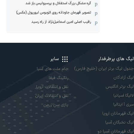
گره مشکل بزرگ استقلال و پرسپولیس باز شد
تصویر قهرمان جاودانه روی اتوبوس لیورپول (عکس)
رقیب اصلی امین اسماعیل‌نژاد از راه رسید
لیگ های پرطرفدار
سایر
جدول لیگ برتر ایران (خلیج فارس)
جام ملت های آسیا
لیگ آزادگان
رنکینگ فیفا
لیگ برتر انگلیس
نقل و انتقالات اروپا
لالیگا اسپانیا
نقل و انتقالات ایران
سری آ ایتالیا
پاری سن ژرمن
لیگ قهرمانان اروپا
لیگ نخبگان آسیا
لیگ قهرمانان آسیا دو