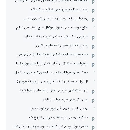
بیانیه عجیب نیوکسل برای انتقال گیمارش به آرسنال
رسمی: ستاره پرسپولیس شاگرد ساکت شد
پرسپولیس 1 - آلومینیوم 1: اولین تساوی فصل
فلاح دوست: من به پول فوتبال هیچ احتیاجی ندارم
سرمربی لیگ یکی، دستیار نوری در نفت آبادان
رسمی: کاپیتان مس رفسنجان در شیراز
مصدومیت ستاره بدشانس یونایتد مقابل پی‌اس‌جی
درخواست استقلال از آدان: کمتر از پارسال پول بگیر!
محک جدی ‌جوانان مقابل ستاره‌های تیم ملی بسکتبال
گل اول منچستریونایتد به پاری سن ژرمن (امبئومبو)
آریو اسلامشهر سرمربی مس رفسنجان را هوا کرد!
اولین گل خورده پرسپولیسِ تارتار
بریس یاسین آیاری، گل سوم برایتون به رم
مذاکرات رسمی بارسلونا و پاریس شروع شد
معجزه پول: چین شریک فدراسیون جهانی والیبال شد