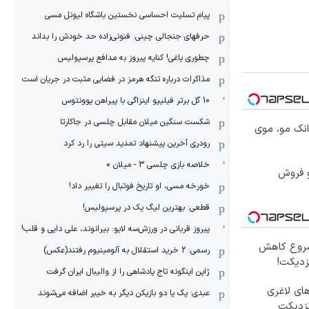
پیام تسلیت احساسی نخستین باشگاه لیونل مسی
حرفهای جنجالی چینی: فنونی‌زاده حد خودش را بداند
چطوری یاغی! کنایه پیروز به مدافع پرسپولیس
مذاکرات درباره تنگه هرمز در فضایی مثبت در جریان است
10 گل برتر فیلیپو اینزاگی با پیراهن یوونتوس
شکست سنگین میلان مقابل چلسی در جاکارتا
انک مو، موی
رودری آخرین پیشنهاد تمدید سیتی را رد کرد
خلاصه بازی چلسی 3 - میلان 0
و فروش
خورخه مسی، او تاریخ فوتبال را تغییر داد!
قطعی: بهترین لیگ یک در پرسپولیس!
پیروز قربانی در ورزش‌سه لایو: بیرانوند، علی دایی و قلب!
 شروع کاهش
رسمی: 2 خرید استقلال به آلومینیوم رفتند(عکس)
زدیکت!
ژاپن اینگونه تاج پادشاهی را از والیبال ایران گرفت
ای لاغری
عبدی: یک یا دو بازیکن دیگر به خیبر اضافه می‌شوند
نزدیکت