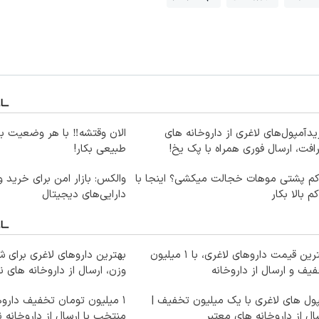
دآمپول‌های لاغری از داروخانه های
الان وقتشه‼️ با هر وضعیت ب
افت، ارسال فوری همراه با پک یخ!
طبیعی بکار!
کم پشتی موهات خجالت میکشی؟ اینجا با
والکس: بازار امن برای خرید 
کم بالا بکار
دارایی‌های دیجیتال
بهترین قیمت داروهای لاغری، با ۱ میلیون
بهترین داروهای لاغری برای
یف و ارسال از داروخانه‌
وزن، ارسال از داروخانه های ن
ول های لاغری با یک میلیون تخفیف |
۱ میلیون تومان تخفیف داروه
ال از داروخانه های معتبر
منتخب با ارسال از داروخانه 