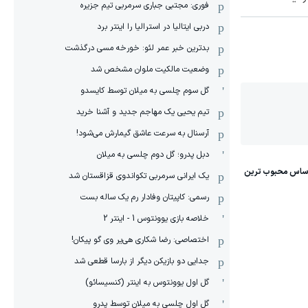
فوری: مجتبی جباری سرمربی تیم جزیره
دربی ایتالیا در استرالیا را اینتر برد
بدترین خبر عمر لئو: خورخه مسی درگذشت
وضعیت مالکیت ملوان مشخص شد
گل سوم چلسی به میلان توسط کایسدو
تیم یحیی یک مهاجم جدید و آشنا خرید
آرسنال به سرعت عاشق گیمارش می‌شود!
دبل پدرو؛ گل دوم چلسی به میلان
یک ایرانی سرمربی تکواندوی قزاقستان شد
رسمی: کاپیتان وفادار رم یک ساله بست
خلاصه بازی یوونتوس 1 - اینتر 2
اختصاصی: رضا شکاری هی‌یر وی‌ گو پیکان!
جدایی دو بازیکن دیگر از بارسا قطعی شد
گل اول یوونتوس به اینتر (کنسیسائو)
گل اول چلسی به میلان توسط پدرو