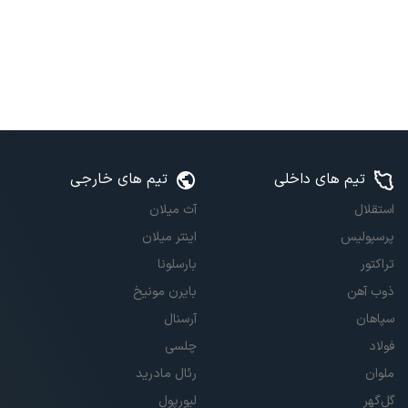
تیم های داخلی
تیم های خارجی
استقلال
آث میلان
پرسپولیس
اینتر میلان
تراکتور
بارسلونا
ذوب آهن
بایرن مونیخ
سپاهان
آرسنال
فولاد
چلسی
ملوان
رئال مادرید
گل‌گهر
لیورپول