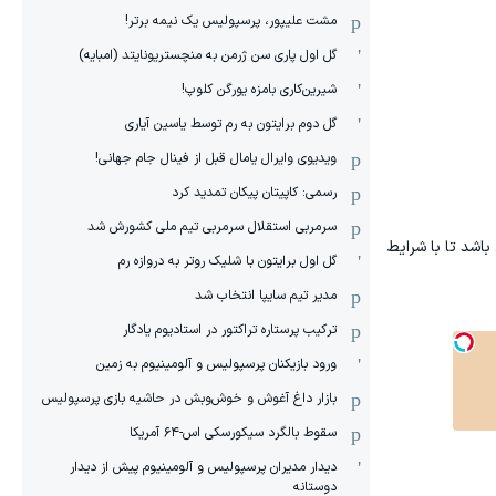
مشت علیپور، پرسپولیس یک نیمه برتر!
گل اول پاری سن ژرمن به منچستریونایتد (امبایه)
شیرین‌کاری بامزه یورگن کلوپ!
گل دوم برایتون به رم توسط یاسین آیاری
ویدیوی وایرال یامال قبل از فینال جام جهانی!
رسمی: کاپیتان پیکان تمدید کرد
سرمربی استقلال سرمربی تیم ملی کشورش شد
9 ماه دور از میادین و تحت درمان باشد تا با شرایط
گل اول برایتون با شلیک روتر به دروازه رم
مدیر تیم سایپا انتخاب شد
ترکیب پرستاره تراکتور در استادیوم یادگار
ورود بازیکنان پرسپولیس و آلومینیوم به زمین
بازار داغ آغوش و خوش‌و‌بش در حاشیه بازی پرسپولیس
سقوط بالگرد سیکورسکی اس-۶۴ آمریکا
دیدار مدیران پرسپولیس و آلومینیوم پیش از دیدار
دوستانه