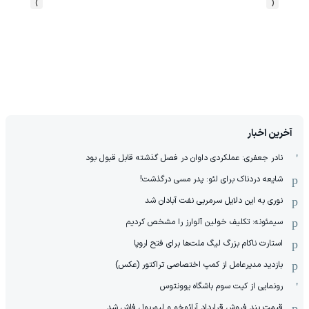
›
‹
آخرین اخبار
نادر جعفری: عملکردی داوان در فصل گذشته قابل قبول بود
شایعه دردناک برای لئو: پدر مسی درگذشت!
نوری به این دلایل سرمربی نفت آبادان شد
سیمئونه: تکلیف خولین آلوارز را مشخص کردیم
استارت ناکام بزرگ لیگ ملت‌ها برای فتح اروپا
بازدید مدیرعامل از کمپ اختصاصی تراکتور (عکس)
رونمایی از کیت سوم باشگاه یوونتوس
قیمت بند فروش قرارداد آرائوخو و لیورپول فاش شد