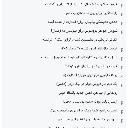
قیمت طلا و سکه/ طلای ۱۸ عیار از ۱۹ میلیون گذشت
بار سنگین ایران روی ساعدهای یک نفر
مدعی همیشگی والیبال ایران: استارت از هفته آینده
شورش جواهر یوونتوس برای پیوستن به آرسنال!
اتفاقی تاریخی در نخستین شب برگزاری لیگ ۳ فرانسه
قیمت دلار آزاد امروز شنبه ۱۷ مرداد ۱۴۰۵
دلیل انتقال غیرمنتظره کاپیتان بارسا به لیورپول لو رفت
قهرمانان المپیک از والیبال فرار کردند!
پرافتخارترین تیم ایران دوباره استارت زد
یک تیم سرخپوش دیگر در لیگ برتر! (عکس)
رونمایی از پیراهن فصل جدید باشگاه خیبر
آرسنال باید زودتر ستاره یونایتد را بخرد!
استارت پاسور شماره یک ایران برای مأموریت بزرگ
میهمان ویژه فدراسیون کشتی از پرسپولیس