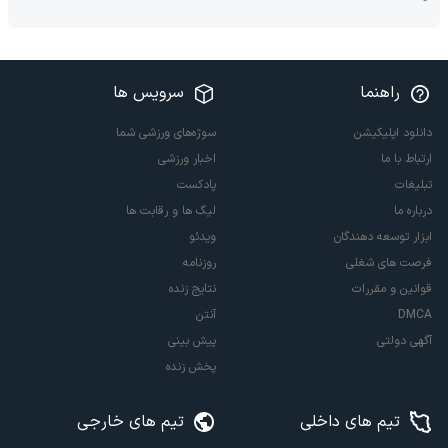
راهنما
سرویس ها
دانلود اپلیکیشن
سوژه‌های ورزشی شما
ارتباط با ما
اخبار ورزشی
تبلیغات
پادکست
درباره ما
لیگ ها و رقابت ها
ابزار توسعه دهندگان
ویدئو
فرصت های شغلی
روزنامه
قوانین و مقررات
نتایج زنده
DMCA
آنتن
آگهی دولتی
پیش بینی
پخش زنده
تیم های داخلی
تیم های خارجی