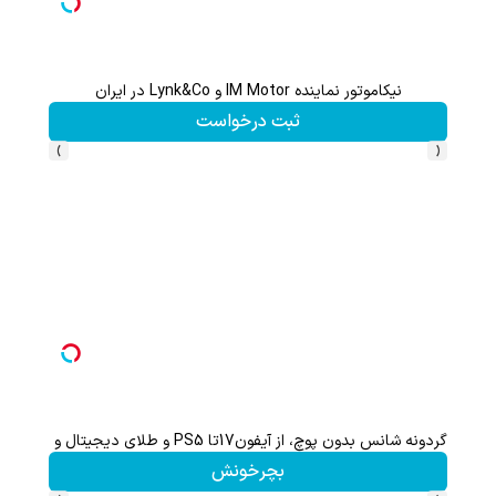
نیکاموتور نماینده IM Motor و Lynk&Co در ایران
 LS9
ثبت درخواست
›
‹
گردونه شانس بدون پوچ، از آیفون17تا PS5 و طلای دیجیتال و دلار🔥
از آیفون 17 تا پلی استیشن 5 جایزه ببر 🎮😍📱 | بازی کن ، گردونه
بچرخونش