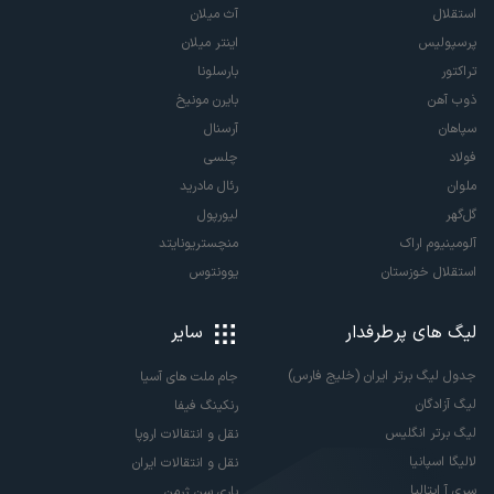
استقلال
آث میلان
پرسپولیس
اینتر میلان
تراکتور
بارسلونا
ذوب آهن
بایرن مونیخ
سپاهان
آرسنال
فولاد
چلسی
ملوان
رئال مادرید
گل‌گهر
لیورپول
آلومینیوم اراک
منچستریونایتد
استقلال خوزستان
یوونتوس
لیگ های پرطرفدار
سایر
جدول لیگ برتر ایران (خلیج فارس)
جام ملت های آسیا
لیگ آزادگان
رنکینگ فیفا
لیگ برتر انگلیس
نقل و انتقالات اروپا
لالیگا اسپانیا
نقل و انتقالات ایران
سری آ ایتالیا
پاری سن ژرمن