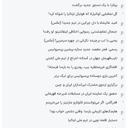
پیاتزا با یک دستور جدید برگشت
گل تماشایی کوالیارلا که فوتبال ایتالیا را شوکه کرد!
امید عالیشاه با دل چرکین در تیم جدید! (عکس)
جنجال تمام‌نشدنی:‌ رسوایی اخلاقی اینفانتینو لو رفت!
یحیی با لب برچیده: نگرانی در چهره سرمربی! (عکس)
رسمی: فجر مقصد جدید ستاره پیشین پرسپولیس
نایب‌قهرمان جهان در آستانه اخراج از تیم ملی کشتی
افشاگری غیرمنتظره: پپ، رودری را به بارسا فرستاد!
آخرین بازی دوستانه پرسپولیس برای لیگ برتر
برگزاری اردوی مشترک تیراندازان ایران و چین
حضور یک نماینده ایران در مسابقات شیرجه قهرمانی
فابرگاس: اگر می‌توانستم لائوتارو مارتینز را می‌خریدم
هایجک‌های تاریخی بارسا: وقتی دشمن خواب بود!
دستیار قلعه نویی در تیم ملی ایتالیا