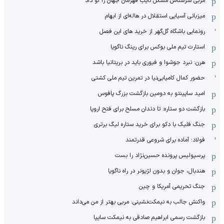
مربی سرشناس مشکل نایب قهرمان جهان را لو داد
میزبانی آسیایی استقلال در هاله‌ای از ابهام
رونمایی باشگاه گل‌گهر از خرید های این فصل
استارت تیم ملی بوکس برای رینگ ناگویا
هرن: نبرد جوشوا و فیوری باید در بریتانیا باشد
حضور کمال کامیابی‌نیا در تمرین تیم ملی کشتی
امید ساپینتو به دومین بازگشت بزرگ پافوس
بازگشت دو ستاره: تا دندان مسلح برای فتح اروپا
جنگ فلیک با دکو برای خرید ستاره لیگ برتری
فولاد؛ آماده برای شروعی قدرتمند
پرسپولیس پرونده حسین‌نژاد را بست
هندبال، جوان و بدون لژیونر در راه ناگویا
جنگ تحریمی آمریکا و چین
واکنش جالب به نیمکت‌نشینی: مربی بهتر از من می‌داند
بازگشت رسمی ابراهیم صادقی به نیمکت سایپا