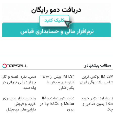
مطالب پیشنهادی
IM LS7 لوکس ترین
IM LS9 بیش از 1500
مس، نقره، نفت و گاز؛
شاسی بلند برقی ایران
کیلومترپیمایش با
چهار دارایی جهانی در
یکبار شارژ
یک سبد
۱ میلیارد اعتبار خرید
نیکاموتور نماینده IM
والکس: بازار امن برای
طلا | بدون ضامن و
Motor و Lynk&Co در
خرید و فروش
چک
ایران
دارایی‌های دیجیتال