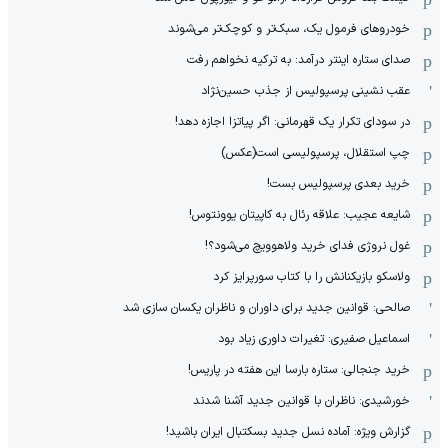
خودروهای فرمول یک، سبک‌تر و کوچک‌تر می‌شوند
صدای ستاره اینتر درآمد: به ترکیه نخواهم رفت
عقب نشینی پرسپولیس از جذب حسین‌نژاد
در سودای تکرار یک قهرمانی: اگر پیاتزا اجازه دهد!
چپ استقلال، پرسپولیسی است(عکس)
خرید بعدی پرسپولیس بست!
شایعه عجیب: علاقه رئال به کاپیتان یوونتوس!
غول نروژی فدای خرید ولاهوویچ می‌شود؟!
ولاسکو بازیکنانش را با کتاب سورپرایز کرد
صالحی: قوانین جدید برای داوران و ناظران یکسان سازی شد
اسماعیل صفیری: تغیرات داوری زیاد بود
خرید جنجالی: ستاره بارسا این هفته در پاریس!
خورشیدی: ناظران با قوانین جدید آشنا شدند
گزارش ویژه‌: آماده نسل جدید بسکتبال ایران باشید!