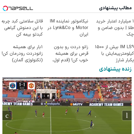
مطالب پیشنهادی
۱ میلیارد اعتبار خرید
نیکاموتور نماینده IM
قاتل سلامتی کبد چربه
طلا | بدون ضامن و
Motor و Lynk&Co در
با این دمنوش گیاهی
چک
ایران
کبدتو بیمه کن
IM LS9 بیش از 1500
زانو دردت رو بدون
1بار برای همیشه
کیلومترپیمایش با
قرص برای همیشه
زانودردت رودرمان کن!
یکبار شارژ
خوب کن! (قدم اول،
(تکنولوژی آلمان)
پرسش‌نامه)
◂پرسشنامه▸
زنده پیشنهادی