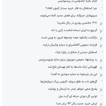
تارتار علیه جاسوسی در پرسپولیس
چرا استقلال به فکر خرید سردار آزمون افتاد؟
سبزپوشان خرم‌آباد برای فصل جدید آماده می‌شوند
۳+۱ جانشین رودری در رئال مادرید!
گربیچ به ایران نسخه شکست ژاپن را داد
بازگشت باشکوه: همه چشم‌ها امروز به وینی است
قرارداد نجومی گالاتاسرای با ستاره والیبال ترکیه
استقبال دیدنی از صلاح در پاپارا پارک
رد پیشنهاد نجومی لیورپول برای ستاره پاری‌سن‌ژرمن
قهرمانی لیگ ملت‌ها به کام لهستان تلخ شد
این بار بارسلونا به ستاره سوئدی نه گفت!
گل‌های ناب به طاق دروازه؛ کابوس بزرگ دروازه‌بان‌ها
پاسخ منفی جواهر اینتر به آرسنال و یونایتد
اولین گل دوران حرفه ای گرت بیل
ارزش خرید جدید رئال 93 برابر شد!