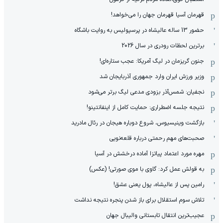
قهرمان آسیا قهرمان جهان را می‌خواهد!
حضور 13 ساله عالیشاه در پرسپولیس به روایت باشگاه
برترین لحظات رودری در سال 2026
جنون گریزمان در لیگ آمریکا: عجب ستاره‌ای!
وزیر ورزش ایران وارد جمهوری آذربایجان شد
نجفیان: شمس‌آذر بزودی مدعی لیگ برتر می‌شود
نتیجه جلسه اضطراری: حمایت کامل از اینفانتینو!
بازگشت وینیسیوس، شروع دوباره هیجان در رئال مادرید
صحبت‌های مهم رحمتی درباره قلعه‌نویی
مهره مورد اعتماد پیاتزا آماده درخشش در آسیا
به قولش عمل کرد: گاوی با موی صورتی! (عکس)
رامین پس از عالیشاه، پول یعنی عشق!
تلاش سوم استقلال برای باز شدن پنجره نتیجه نداشت
عجیب‌ترین انتقال تابستانی والیبال جهان