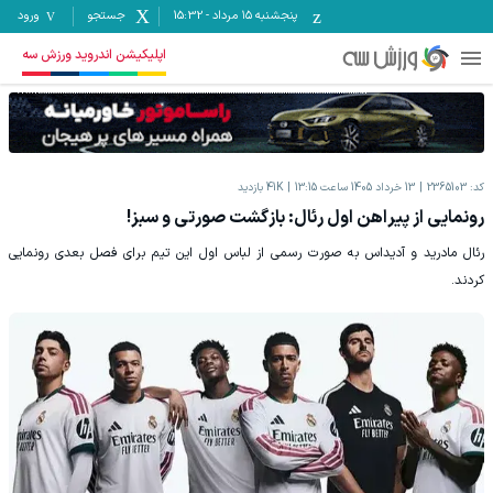
پنجشنبه ۱۵ مرداد
-
15:32
جستجو
ورود
اپلیکیشن اندروید ورزش سه
کد:
2365103
13 خرداد 1405 ساعت 13:15
41K
بازدید
رونمایی از پیراهن اول رئال: بازگشت صورتی و سبز!
رئال مادرید و آدیداس به صورت رسمی از لباس اول این تیم برای فصل بعدی رونمایی
کردند.