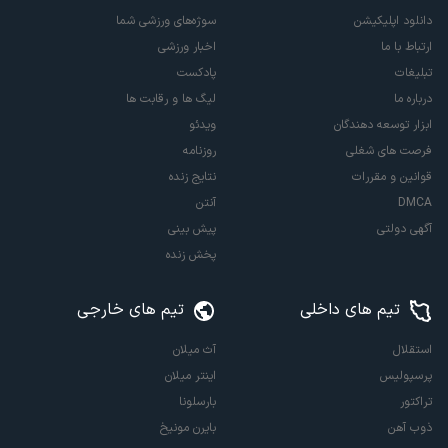
دانلود اپلیکیشن
سوژه‌های ورزشی شما
ارتباط با ما
اخبار ورزشی
تبلیغات
پادکست
درباره ما
لیگ ها و رقابت ها
ابزار توسعه دهندگان
ویدئو
فرصت های شغلی
روزنامه
قوانین و مقررات
نتایج زنده
DMCA
آنتن
آگهی دولتی
پیش بینی
پخش زنده
تیم های داخلی
تیم های خارجی
استقلال
آث میلان
پرسپولیس
اینتر میلان
تراکتور
بارسلونا
ذوب آهن
بایرن مونیخ