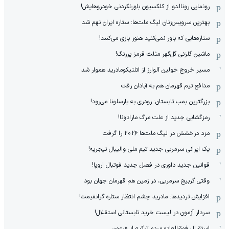
رونمایی رونالدو از کلکسیون باورنکردنی خودروهایش!
بهترین سرویس‌زنان لیگ ملت‌ها: ستاره ایران نهم شد
ستاره‌هایی که باور نمی‌کنید هنوز بازی می‌کنند!
ماشین گلزنی گل‌گهر مثلث قرمز پررنگ!
مسیر خروج خولین آلوارز از اتلتیکومادرید هموار شد
مدافع تیم قهرمان هم به آبادان رفت
بزرگترین بمب تابستان: رودری به بارسلونا می‌رود!
رمزگشایی جدید از علت مرگ مارادونا!
مزد درخشش در لیگ ملت‌ها ٢٠٢۶ را گرفت
یک ایرانی سرمربی جدید تیم ملی والیبال نیجریه!
قوانین جدید داوری در فصل جدید فوتبال اروپا!
وقتی گربیج سرمربی، در زمین هم قهرمان جهان بود
افزایش تردیدها: مادرید چشم انتظار ستاره گرانقیمت!
سردار آزمون در لیست خرید تابستانی استقلال!
استقبال فوق‌‌العاده مردم ترکیه از فرعون