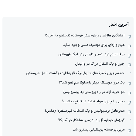
آخرین اخبار
افشاگری هاآرتص درباره سفر فرستاده نتانیاهو به آمریکا
هیچ واژه‌ای برای توصیف مسی وجود ندارد
یوفا اعلام کرد: تغییر تاریخی در لیگ قهرمانان
چین و یک انتقال بزرگ در والیبال
حماسی‌ترین کامبک‌های تاریخ لیگ قهرمانان؛ بازگشت از دل غیرممکن
یک بازی دوستانه دیگر بارسلونا هم لغو شد؟!
دو خرید آزاد در راه پیوستن به پرسپولیس!
یحیی با چیزی مواجه شد که توقع نداشت!
مدیرعامل پرسپولیس و یک انتخاب غیرمنتظره! (عکس)
گریزمان دوباره گل زد؛ دومین شاهکار در آمریکا!
مربی برجسته بریتانیایی بستری شد