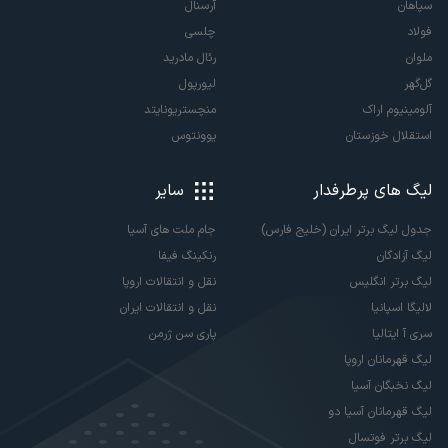
سپاهان
آرسنال
فولاد
چلسی
ملوان
رئال مادرید
گل‌گهر
لیورپول
آلومینیوم اراک
منچستریونایتد
استقلال خوزستان
یوونتوس
لیگ های پرطرفدار
سایر
جدول لیگ برتر ایران (خلیج فارس)
جام ملت های آسیا
لیگ آزادگان
رنکینگ فیفا
لیگ برتر انگلیس
نقل و انتقالات اروپا
لالیگا اسپانیا
نقل و انتقالات ایران
سری آ ایتالیا
پاری سن ژرمن
لیگ قهرمانان اروپا
لیگ نخبگان آسیا
لیگ قهرمانان آسیا دو
لیگ برتر فوتسال