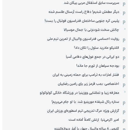
سرپرست سابق استقلال مربی پیکان شد
دیگر مطمئن شدیم! دفاع راست آرسنال طلسم شده
پلیس کره ‌جنوبی ساختمان فدراسیون فوتبال را بست!
چالش سخت شوت‌زنی با جمال موسیالا
روایت احساسی فدراسیون والیبال از تمرین تیم ملی
اتلتیکو مادرید سئول را تکان داد!
دو ایرانی در جمع غول‌های دفاعی آسیا
بودجه سپاهان از تورم جا ماند!
فشار امارات به ترامپ برای حمله زمینی به ایران
اختصاصی: بمب قرمز زیر پای رامین رضاییان
معارفه زیبا و تماشایی ووزینیا در ورزشگاه خانگی کولوکولو
ستاره رئال شیفته مورینیو شد: با او جام می‌بریم!
گزارش ویژه: مرگ تدریجی تیم اسطوره‌ای ورزش ایران
امیر اکرمی‌نیا: ارتش کاملاً آماده است
کابوس ۸ ساله والیبال جهان با آمار دیوانه‌کننده