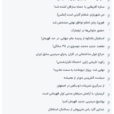
ستاره آفریقایی با حمله سارقان کشته شد!
من شهریارم، شغلم گلزنی است (عکس)
فوری/ زمان اعلام توافق نهایی مشخص شد
حضور ملوانی‌ها در ایفمارک
استقبال باشکوه از پدیده جام جهانی: در حد قهرمان!
مقصد جدید محمد موسوی در ٣٨ سالگی!
حراج غول ساختمانی در کازان: ردپای سرمربی سابق ایران
رکورد تاریخی ژاپن: احتمالا تکرارنشدنی!
نهایی شد: پرواز دیومانده به سمت مادرید!
سیاست آتش‌بس دورتر از همیشه
از سرگیری تمرینات ذوب‌آهن در اصفهان
کریمیان: با آرامش سپاهان مدعی اول قهرمانی است
پوشیچ سرمربی جدید قهرمان آسیا
جدایی گارد راس ملی‌پوش از بسکتبال استقلال