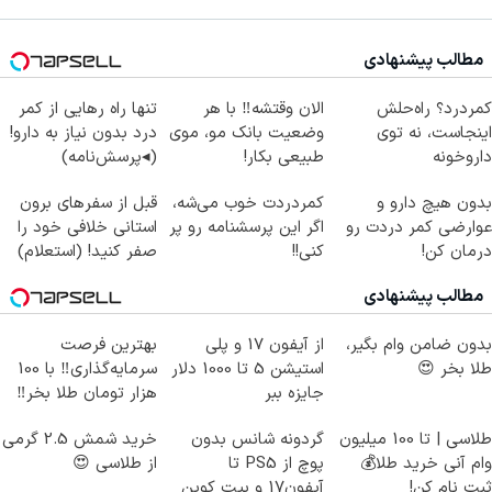
مطالب پیشنهادی
کمردرد؟ راه‌حلش
الان وقتشه‼️ با هر
تنها راه رهایی از کمر
اینجاست، نه توی
وضعیت بانک مو، موی
درد بدون نیاز به دارو!
داروخونه
طبیعی بکار!
(◂پرسش‌نامه)
بدون هیچ دارو و
کمردردت خوب می‌شه،
قبل از سفرهای برون
عوارضی کمر دردت رو
اگر این پرسشنامه رو پر
استانی خلافی خود را
درمان کن!
کنی!!
صفر کنید! (استعلام)
(پرسش‌نامه)
مطالب پیشنهادی
بدون ضامن وام بگیر،
از آیفون 17 و پلی
بهترین فرصت
طلا بخر 😍
استیشن 5 تا 1000 دلار
سرمایه‌گذاری‼️ با 100
جایزه ببر
هزار تومان طلا بخر‼️
طلاسی | تا 100 میلیون
گردونه شانس بدون
خرید شمش 2.5 گرمی
وام آنی خرید طلا💰
پوچ از PS5 تا
از طلاسی 😍
ثبت نام کن!
آیفون17 و بیت کوین