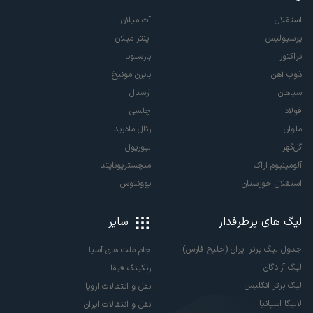
استقلال
آث میلان
پرسپولیس
اینتر میلان
تراکتور
بارسلونا
ذوب آهن
بایرن مونیخ
سپاهان
آرسنال
فولاد
چلسی
ملوان
رئال مادرید
گل‌گهر
لیورپول
آلومینیوم اراک
منچستریونایتد
استقلال خوزستان
یوونتوس
لیگ های پرطرفدار
سایر
جدول لیگ برتر ایران (خلیج فارس)
جام ملت های آسیا
لیگ آزادگان
رنکینگ فیفا
لیگ برتر انگلیس
نقل و انتقالات اروپا
لالیگا اسپانیا
نقل و انتقالات ایران