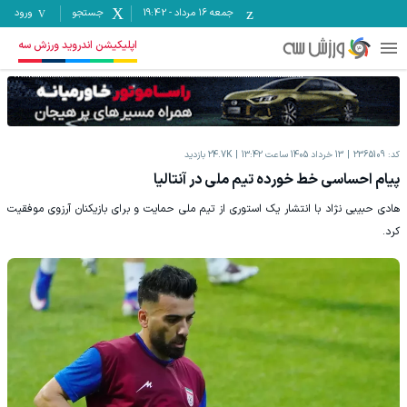
جمعه ۱۶ مرداد
-
19:42
جستجو
ورود
اپلیکیشن اندروید ورزش سه
کد:
2365109
13 خرداد 1405 ساعت 13:42
24.7K
بازدید
پیام احساسی خط خورده تیم ملی در آنتالیا
هادی حبیبی نژاد با انتشار یک استوری از تیم ملی حمایت و برای بازیکنان آرزوی موفقیت
کرد.