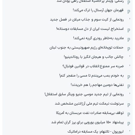
رسمی: وینگر پرحاشیه استقلال راهی یونان شد
قهرمان جهان آرسنال را ترک می‌کند!
رونمایی از کیت سوم و جذاب میلان در فصل جدید
استخراج لیست ایران از دل مسابقات دوستانه!
مادرید به‌خاطر رودری گریه نمی‌کند!
حملات توپخانه‌ای رژیم صهیونیستی به جنوب لبنان
چالش جالب و هیجان انگیز با رونالدینیو!
ضربه سر ممنوع؛انقلاب در قوانین فوتبال؟
به خودم بمب می‌بندم تا مسی را منفجر کنم!
نفتی‌ها دومین مهاجم را هم خریدند!
رونمایی از تیم جدید موسی جنپو وینگر سابق استقلال!
سرنوشت نیمکت تیم ملی آرژانتین مشخص شد
توقف بی‌سابقه صادرات نفت عربستان به آمریکا
پیشنهاد ۱۵۰ میلیون یورویی برای پرز گران تمام شد
لیورپول - تاتنهام؛ یک مسابقه دراماتیک