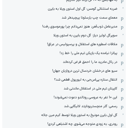
به مهاجمی که 20 گل بزند نیاز نداریم!
ضربه استثنائی گومس؛ گل اول استون ویلا به بایرن
معمای سمت چپ بارسلونا پیچیده‌تر شد
مدیرعامل ذوب‌آهن: هنوز نمی‌دانم چرا پورموسوی رفت!
سوپرگل لوئیز دیاز؛ گل دوم بایرن به استون ویلا
ملاقات اسطوره های استقلال و پرسپولیس در عراق!
پیاتزا نیامده یک بازیکن تیم ملی را خط زد!
در رئال مادرید ما را احمق فرض کرده‌اند
سیو های درخشان خردسال ترین دروازبان جهان!
انتقال ستاره پی‌اس‌جی به لیورپول قطعی شد؟
کاپیتان تیم ملی در استقلال ماندنی شد
این 10 نفر به عروسی رونالدو دعوت نمی‌شوند!
رسمی: گلر منچستریونایتد لالیگایی شد
گل اول بایرن مونیخ به استون ویلا توسط کیم مین جائه
رودری، به زودی متوجه می‌شوی چه اشتباهی کردی!