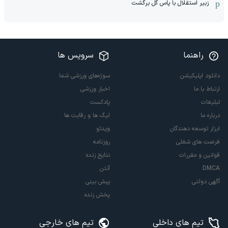
زبیر استقلال با پاس گل برگشت
راهنما
سرویس ها
دانلود اپلیکیشن
سوژه‌های ورزشی شما
ارتباط با ما
اخبار ورزشی
تبلیغات
پادکست
درباره ما
لیگ ها و رقابت ها
ابزار توسعه دهندگان
ویدئو
فرصت های شغلی
روزنامه
قوانین و مقررات
نتایج زنده
DMCA
آنتن
آگهی دولتی
پیش بینی
پخش زنده
تیم های داخلی
تیم های خارجی