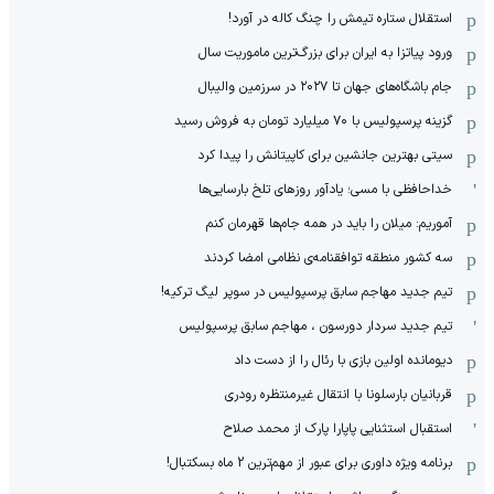
استقلال ستاره تیمش را چنگ کاله در آورد!
ورود پیاتزا به ایران برای بزرگ‌ترین ماموریت سال
جام باشگاه‌های جهان تا ۲۰۲۷ در سرزمین والیبال
گزینه پرسپولیس با ۷۰ میلیارد تومان به فروش رسید
سیتی بهترین جانشین برای کاپیتانش را پیدا کرد
خداحافظی با مسی؛ یادآور روزهای تلخ بارسایی‌ها
آموریم: میلان را باید در همه جام‌ها قهرمان کنم
سه کشور منطقه توافقنامه‌ی نظامی امضا کردند
تیم جدید مهاجم سابق پرسپولیس در سوپر لیگ ترکیه!
تیم جدید سردار دورسون ، مهاجم سابق پرسپولیس
دیومانده اولین بازی با رئال را از دست داد
قربانیان بارسلونا با انتقال غیرمنتظره رودری
استقبال استثنایی پاپارا پارک از محمد صلاح
برنامه ویژه داوری برای عبور از مهم‌ترین 2 ماه بسکتبال!