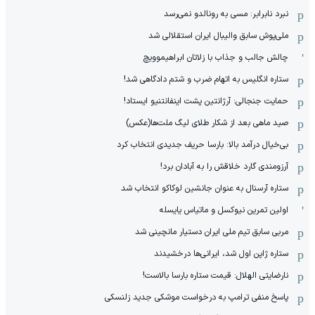
نبرد نابرابر: مسی به رونالدو نمی‌رسد
ملی‌پوش سابق والیبال ایران استقلالی شد
چالش جالب و جذاب با زلاتان ابراهیموویچ
ستاره انگلیس به اتهام ضرب و شتم دادگاهی شد!
حمایت جنجالی: آرژانتین پشت اینفانتنیو ایستاد!
صید ماهی بعد از شکار طلای لیگ ملت‌ها(عکس)
بی‌خیال درآمد بالا: بارسا حریف جدیدی انتخاب کرد
آرزومندی گارد خلاقش را به آبادان برد!
ستاره آرسنال به عنوان جانشین لوکاکو انتخاب شد
اولین تمرین نیوکسل و ماتیاس یایسله
مربی سابق تیم ملی ایران دستیار مانچینی شد
ستاره ژاپن اول شد، ایرانی‌ها درخشیدند
نارضایتی الهلال: قیمت ستاره بارسا بالاست!
پاسخ منفی ترامپ به درخواست موشکی جدید زلنسکی