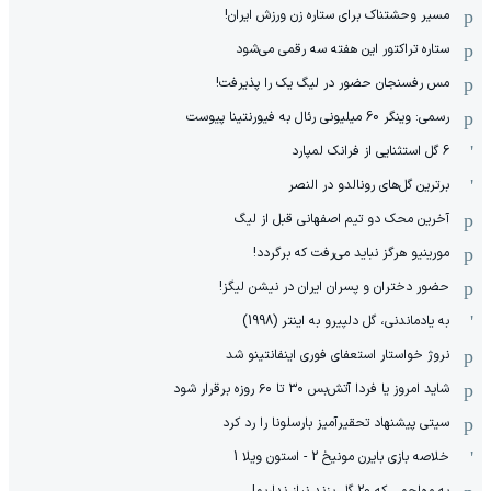
مسیر وحشتناک برای ستاره زن ورزش ایران!
ستاره تراکتور این هفته سه رقمی می‌شود
مس رفسنجان حضور در لیگ یک را پذیرفت!
رسمی: وینگر 60 میلیونی رئال به فیورنتینا پیوست
6 گل استثنایی از فرانک لمپارد
برترین گل‌های رونالدو در النصر
آخرین محک دو تیم اصفهانی قبل از لیگ
مورینیو هرگز نباید می‌رفت که برگردد!
حضور دختران و پسران ایران در نیشن لیگز!
به یادماندنی، گل دلپیرو به اینتر (1998)
نروژ خواستار استعفای فوری اینفانتینو شد
شاید امروز یا فردا آتش‌بس ۳۰ تا ۶۰ روزه برقرار شود
سیتی پیشنهاد تحقیرآمیز بارسلونا را رد کرد
خلاصه بازی بایرن مونیخ 2 - استون ویلا 1