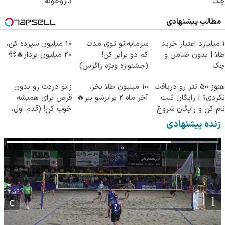
چک
داروخونه
مطالب پیشنهادی
۱ میلیارد اعتبار خرید
سرمایه‌اتو توی مدت
10 میلیون سپرده کن،
طلا | بدون ضامن و
کم دو برابر کن!
20 میلیون بردار🔥😍
چک
(جشنواره ویژه زاگرس)
🔥
هنوز 50 تتر رو دریافت
10 میلیون طلا بخر،
زانو دردت رو بدون
نکردی؟ | رایگان ثبت
آخر ماه 2 برابرشو ببر🔥
قرص برای همیشه
نام کن و رایگان شروع
خوب کن! (قدم اول،
کن!
پرسش‌نامه)
زنده پیشنهادی