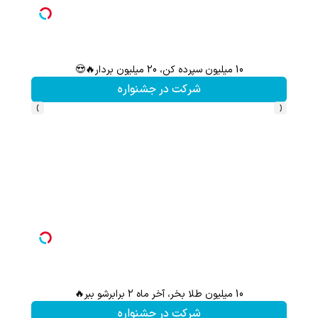
10 میلیون سپرده کن، 20 میلیون بردار🔥😍
سرمایه‌
شرکت در جشنواره
›
‹
10 میلیون طلا بخر، آخر ماه 2 برابرشو ببر🔥
شرکت در جشنواره