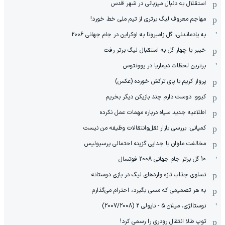
استقلال به دنبال میزبانی در شهر قدس
مهاجم معروف لیگ برتری از تیم ملی خط خورد!
به یادماندنی، گل زامبروتا به اوکراین در جام جهانی 2006
خیبر با چهار گل به استقبال لیگ برتر رفت
برترین لحظات دیماریا در یوونتوس
پرواز کریم با پای ترکش خورده (عکس)
کیوو: دوست دارم چند بازیکن دیگر بخریم
اطلاعیه جدید سپاه درباره مهمات عمل نکرده
کمپانی: بررسی بازار نقل‌وانتقالات وظیفه من نیست
مخالفت ملوان با جدایی گزینه احتمالی پرسپولیس
10 گل برتر جام جهانی 2008 فوتسال
تساوی جذاب تازه واردهای لیگ در بازی دوستانه
به هر تصمیمی که مسی بگیرد، احترام می‌گذارم
نوستالژی، میلان 5 - ناپولی 2 (2007/2008)
توپ طلا انتقال رودری را رسمی کرد!