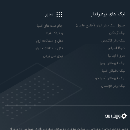
لیگ های پرطرفدار
سایر
جدول لیگ برتر ایران (خلیج فارس)
جام ملت های آسیا
لیگ آزادگان
رنکینگ فیفا
لیگ برتر انگلیس
نقل و انتقالات اروپا
لالیگا اسپانیا
نقل و انتقالات ایران
سری آ ایتالیا
پاری سن ژرمن
لیگ قهرمانان اروپا
لیگ نخبگان آسیا
لیگ قهرمانان آسیا دو
لیگ برتر فوتسال
تمام حقوق مادی و معنوی این سایت متعلق به ورزش سه می باشد. شما می توانید از