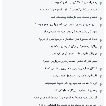
به مهاجمی که 20 گل بزند نیاز نداریم!
ضربه استثنائی گومس؛ گل اول استون ویلا به بایرن
معمای سمت چپ بارسلونا پیچیده‌تر شد
مدیرعامل ذوب‌آهن: هنوز نمی‌دانم چرا پورموسوی رفت!
سوپرگل لوئیز دیاز؛ گل دوم بایرن به استون ویلا
ملاقات اسطوره های استقلال و پرسپولیس در عراق!
پیاتزا نیامده یک بازیکن تیم ملی را خط زد!
در رئال مادرید ما را احمق فرض کرده‌اند
سیو های درخشان خردسال ترین دروازبان جهان!
انتقال ستاره پی‌اس‌جی به لیورپول قطعی شد؟
کاپیتان تیم ملی در استقلال ماندنی شد
این 10 نفر به عروسی رونالدو دعوت نمی‌شوند!
رسمی: گلر منچستریونایتد لالیگایی شد
گل اول بایرن مونیخ به استون ویلا توسط کیم مین جائه
رودری، به زودی متوجه می‌شوی چه اشتباهی کردی!