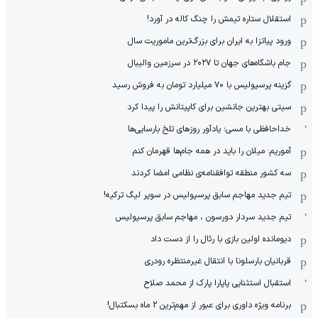
استقلال ستاره تیمش را چنگ کاله در آورد!
ورود پیاتزا به ایران برای بزرگ‌ترین ماموریت سال
جام باشگاه‌های جهان تا ۲۰۲۷ در سرزمین والیبال
گزینه پرسپولیس با ۷۰ میلیارد تومان به فروش رسید
سیتی بهترین جانشین برای کاپیتانش را پیدا کرد
خداحافظی با مسی؛ یادآور روزهای تلخ بارسایی‌ها
آموریم: میلان را باید در همه جام‌ها قهرمان کنم
سه کشور منطقه توافقنامه‌ی نظامی امضا کردند
تیم جدید مهاجم سابق پرسپولیس در سوپر لیگ ترکیه!
تیم جدید سردار دورسون ، مهاجم سابق پرسپولیس
دیومانده اولین بازی با رئال را از دست داد
قربانیان بارسلونا با انتقال غیرمنتظره رودری
استقبال استثنایی پاپارا پارک از محمد صلاح
برنامه ویژه داوری برای عبور از مهم‌ترین 2 ماه بسکتبال!