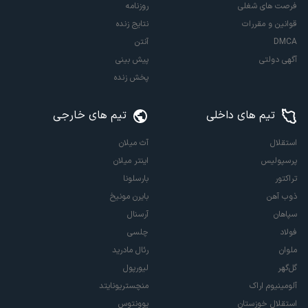
فرصت های شغلی
روزنامه
قوانین و مقررات
نتایج زنده
DMCA
آنتن
آگهی دولتی
پیش بینی
پخش زنده
تیم های داخلی
تیم های خارجی
استقلال
آث میلان
پرسپولیس
اینتر میلان
تراکتور
بارسلونا
ذوب آهن
بایرن مونیخ
سپاهان
آرسنال
فولاد
چلسی
ملوان
رئال مادرید
گل‌گهر
لیورپول
آلومینیوم اراک
منچستریونایتد
استقلال خوزستان
یوونتوس