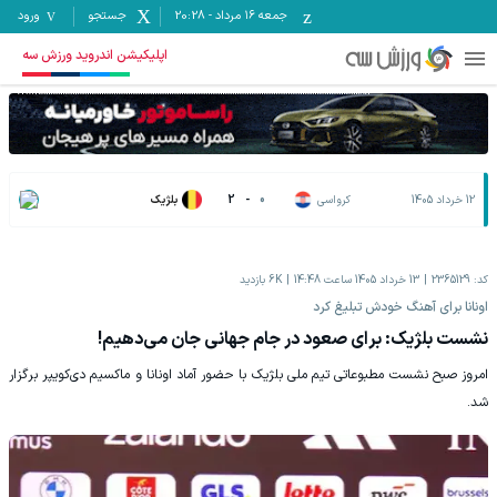
جمعه ۱۶ مرداد
-
20:28
جستجو
ورود
اپلیکیشن اندروید ورزش سه
12 خرداد 1405
کرواسی
0
-
2
بلژیک
کد:
2365129
13 خرداد 1405 ساعت 14:48
6K
بازدید
‫اونانا برای آهنگ خودش تبلیغ کرد
نشست بلژیک: برای صعود در جام جهانی جان می‌دهیم!
‫امروز صبح نشست مطبوعاتی تیم ملی بلژیک با حضور آماد اونانا و ماکسیم دی‌کویپر برگزار
شد.