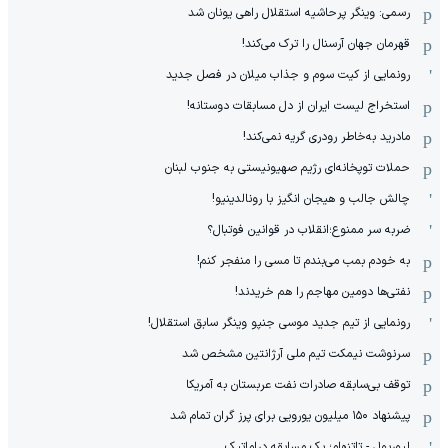
رسمی: وینگر پرحاشیه استقلال راهی یونان شد
قهرمان جهان آرسنال را ترک می‌کند!
رونمایی از کیت سوم و جذاب میلان در فصل جدید
استخراج لیست ایران از دل مسابقات دوستانه!
مادرید به‌خاطر رودری گریه نمی‌کند!
حملات توپخانه‌ای رژیم صهیونیستی به جنوب لبنان
چالش جالب و هیجان انگیز با رونالدینیو!
ضربه سر ممنوع؛انقلاب در قوانین فوتبال؟
به خودم بمب می‌بندم تا مسی را منفجر کنم!
نفتی‌ها دومین مهاجم را هم خریدند!
رونمایی از تیم جدید موسی جنپو وینگر سابق استقلال!
سرنوشت نیمکت تیم ملی آرژانتین مشخص شد
توقف بی‌سابقه صادرات نفت عربستان به آمریکا
پیشنهاد ۱۵۰ میلیون یورویی برای پرز گران تمام شد
لیورپول - تاتنهام؛ یک مسابقه دراماتیک