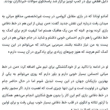
دلیل قطعی برق در کمپ توبیز برگزار شد پاسخگوی سوالات خبرنگاران بودند.
‫آمادو اونانا که در بازی مقابل کرواسی در پست غیرتخصصی مدافع میانی به
میدان رفت درباره این نقش جدید گفت: «من پیش از این هم در خط دفاعی
بازی کرده بودم. البته که من یک هافبک هستم اما کیفیت لازم برای کمک به
خط دفاعی را هم دارم. احساس خوبی داشتم و شاید در جام جهانی هم در این
پست به من نیاز داشته باشند. سرمربی می‌داند که می‌توانم در این پست
کمک کنم هرچند که هنوز چیزهای زیادی برای یادگیری در آن پست دارم.»
‫او در ادامه با تاکید بر از خودگذشتگی برای تیم ملی اضافه کرد: «من در خط
میانی احساس بسیار خوبی دارم و باور دارم که روزی می‌توانم به یکی از
بهترین بازیکنان جهان در این پست تبدیل شوم اما در حال حاضر جام
جهانی در اولویت است و این تنها چیزی است که اهمیت دارد. اگر مجبور باشم
در خط دفاعی بازی کنم این کار را بدون هیچ شکایتی انجام می‌دهم. همکاری
با آرتور تئاته و انگوی در قلب خط دفاعی بسیار خوب پیش رفت و برای اولین
تمرین جدی اصلا بد نبود.»