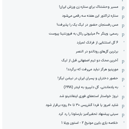
مسیر وحشتناک برای ستاره زن ورزش ایران!
ستاره تراکتور این هفته سه رقمی می‌شود
مس رفسنجان حضور در لیگ یک را پذیرفت!
رسمی: وینگر 60 میلیونی رئال به فیورنتینا پیوست
6 گل استثنایی از فرانک لمپارد
برترین گل‌های رونالدو در النصر
آخرین محک دو تیم اصفهانی قبل از لیگ
مورینیو هرگز نباید می‌رفت که برگردد!
حضور دختران و پسران ایران در نیشن لیگز!
به یادماندنی، گل دلپیرو به اینتر (1998)
نروژ خواستار استعفای فوری اینفانتینو شد
شاید امروز یا فردا آتش‌بس ۳۰ تا ۶۰ روزه برقرار شود
سیتی پیشنهاد تحقیرآمیز بارسلونا را رد کرد
خلاصه بازی بایرن مونیخ 2 - استون ویلا 1