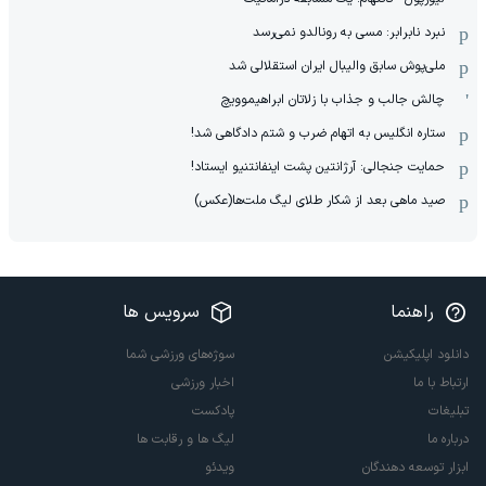
نبرد نابرابر: مسی به رونالدو نمی‌رسد
ملی‌پوش سابق والیبال ایران استقلالی شد
چالش جالب و جذاب با زلاتان ابراهیموویچ
ستاره انگلیس به اتهام ضرب و شتم دادگاهی شد!
حمایت جنجالی: آرژانتین پشت اینفانتنیو ایستاد!
صید ماهی بعد از شکار طلای لیگ ملت‌ها(عکس)
راهنما
سرویس ها
دانلود اپلیکیشن
سوژه‌های ورزشی شما
ارتباط با ما
اخبار ورزشی
تبلیغات
پادکست
درباره ما
لیگ ها و رقابت ها
ابزار توسعه دهندگان
ویدئو