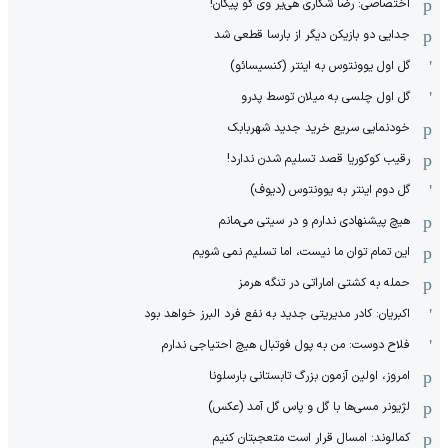
اختصاصی: رضا شکاری هی‌یر وی‌ گو پیکان!
جدایی دو بازیکن دیگر از بارسا قطعی شد
گل اول یوونتوس به اینتر (کنسیسائو)
گل اول چلسی به میلان توسط پدرو
خودنمایی سریع خرید جدید شهربابک
رقیب کوکوریا قصد تسلیم شدن ندارد!
گل دوم اینتر به یوونتوس (دیوف)
هیچ پیشنهادی ندارم و در سیتی می‌مانم
این تمام توان ما نیست، اما تسلیم نمی شویم
حمله به کشتی اماراتی در تنگه هرمز
اکبریان: کادر مدیریتی جدید به نفع فرد البرز خواهد بود
فلاح دوست: من به پول فوتبال هیچ احتیاجی ندارم
امروز، اولین آزمون بزرگ تابستانی بارسلونا
لژیونر مسی‌ها با گل و پاس گل آمد (عکس)
کمالوند: امسال قرار است متعجبتان کنیم