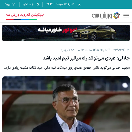
شنبه ۱۷ مرداد
-
19:31
جستجو
ورود
اپلیکیشن اندروید ورزش سه
کد:
2365234
14 خرداد 1405 ساعت 00:13
7.5K
بازدید
جلالی: عبدی می‌تواند راه میانبر تیم امید باشد
مجید جلالی می‌گوید تاثیر حضور عبدی روی نیمکت تیم ملی امید نکات مثبت زیادی دارد.