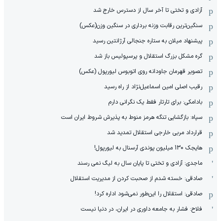
آزادی و تختی تا آخر سال از دسترس خارج شد
سنگین‌ترین رقابت وزنه برداری در سنگین وزن(عکس)
پیشنهاد میلان به ستاره جنجالی آرژانتین رسید
گره مشکل بزرگ استقلال و پرسپولیس باز شد
تصویر قهرمان جاودانه روی اتوبوس لیورپول (عکس)
رقیب اصلی امین اسماعیل‌نژاد از راه رسید
بادامکی: برای تارتار فقط یک نگرانی دارم
سپاه: بازگشایی تنگه هرمز منوط به پذیرش شروط ایران است
قرارداد مربی خارجی استقلال تمدید شد
هایجک 130 میلیون پوندی آرسنال به لیورپول!
ماجدی: آزادی و تختی تا پایان سال به لیگ نمی رسند
صادقی: خسته شدم از صحبت کردن از مدیریت استقلال
صادقی: استقلال را این‌طور نمی‌شود اداره کرد!
فلاح: فشار به جامعه داوری در ایران، در دنیا نیست