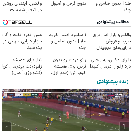
طلا | بدون ضامن و
بدون قرص و آمپول
والکس، آینده‌ای روشن
چک
در انتظار شماست
مطالب پیشنهادی
والکس: بازار امن برای
۱ میلیارد اعتبار خرید
مس، نقره، نفت و گاز؛
خرید و فروش
طلا | بدون ضامن و
چهار دارایی جهانی در
دارایی‌های دیجیتال
چک
یک سبد
با زاپیامکس، به راحتی
زانو دردت رو بدون
1بار برای همیشه
درد زانو را درمان کنید!
قرص برای همیشه
زانودردت رودرمان کن!
خوب کن! (قدم اول،
(تکنولوژی آلمان)
پرسش‌نامه)
◂پرسشنامه▸
زنده پیشنهادی