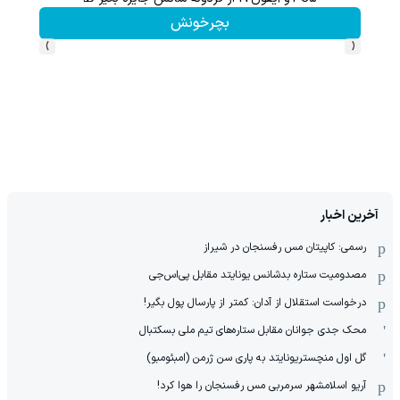
بچرخونش
›
‹
آخرین اخبار
رسمی: کاپیتان مس رفسنجان در شیراز
مصدومیت ستاره بدشانس یونایتد مقابل پی‌اس‌جی
درخواست استقلال از آدان: کمتر از پارسال پول بگیر!
محک جدی ‌جوانان مقابل ستاره‌های تیم ملی بسکتبال
گل اول منچستریونایتد به پاری سن ژرمن (امبئومبو)
آریو اسلامشهر سرمربی مس رفسنجان را هوا کرد!