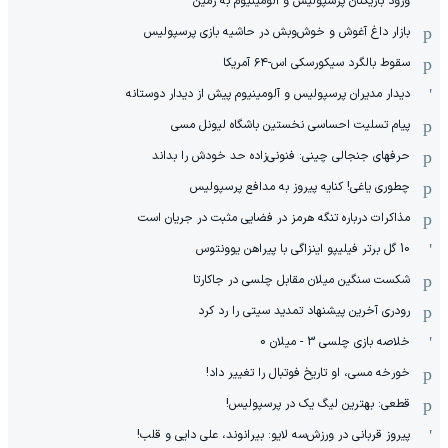
ورود بازیکنان پرسپولیس و آلومینیوم به زمین
بازار داغ آغوش و خوش‌و‌بش در حاشیه بازی پرسپولیس
سقوط بالگرد سیکورسکی اس-۶۴ آمریکا
دیدار مدیران پرسپولیس و آلومینیوم پیش از دیدار دوستانه
پیام تسلیت احساسی نخستین باشگاه لیونل مسی
حرفهای جنجالی چینی: فنونی‌زاده حد خودش را بداند
چطوری یاغی! کنایه پیروز به مدافع پرسپولیس
مذاکرات درباره تنگه هرمز در فضایی مثبت در جریان است
10 گل برتر فیلیپو اینزاگی با پیراهن یوونتوس
شکست سنگین میلان مقابل چلسی در جاکارتا
رودری آخرین پیشنهاد تمدید سیتی را رد کرد
خلاصه بازی چلسی 3 - میلان 0
خورخه مسی، او تاریخ فوتبال را تغییر داد!
قطعی: بهترین لیگ یک در پرسپولیس!
پیروز قربانی در ورزش‌سه لایو: بیرانوند، علی دایی و قلب!