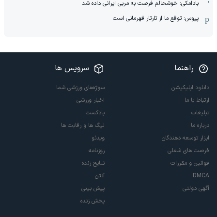
بادامکی: خوشحالم فرصت به مربی ایرانی داده شد
پیوس: توقع ما از تارتار قهرمانی است
راهنما
سرویس ها
دانلود اپلیکیشن
سوژه‌های ورزشی شما
ارتباط با ما
اخبار ورزشی
تبلیغات
پادکست
درباره ما
لیگ ها و رقابت ها
ابزار توسعه دهندگان
ویدئو
فرصت های شغلی
روزنامه
قوانین و مقررات
نتایج زنده
DMCA
آنتن
آگهی دولتی
پیش بینی
پخش زنده