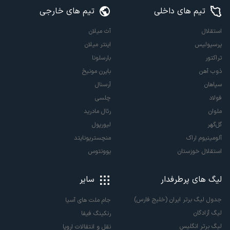
تیم های داخلی
تیم های خارجی
استقلال
آث میلان
پرسپولیس
اینتر میلان
تراکتور
بارسلونا
ذوب آهن
بایرن مونیخ
سپاهان
آرسنال
فولاد
چلسی
ملوان
رئال مادرید
گل‌گهر
لیورپول
آلومینیوم اراک
منچستریونایتد
استقلال خوزستان
یوونتوس
لیگ های پرطرفدار
سایر
جدول لیگ برتر ایران (خلیج فارس)
جام ملت های آسیا
لیگ آزادگان
رنکینگ فیفا
لیگ برتر انگلیس
نقل و انتقالات اروپا