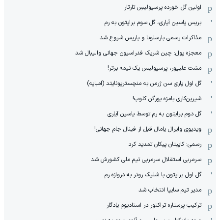
اولین گل خورده پرسپولیسِ تارتار
بریس یاسین آیاری، گل سوم برایتون به رم
مذاکرات رسمی بارسلونا و پاریس شروع شد
معجزه پول: چین شریک فدراسیون جهانی والیبال شد
مشت علیپور، پرسپولیس یک نیمه برتر!
گل اول پاری سن ژرمن به منچستریونایتد (امبایه)
شیرین‌کاری بامزه یورگن کلوپ!
گل دوم برایتون به رم توسط یاسین آیاری
ویدیوی وایرال یامال قبل از فینال جام جهانی!
رسمی: کاپیتان پیکان تمدید کرد
سرمربی استقلال سرمربی تیم ملی کشورش شد
گل اول برایتون با شلیک روتر به دروازه رم
مدیر تیم سایپا انتخاب شد
ترکیب پرستاره تراکتور در استادیوم یادگار