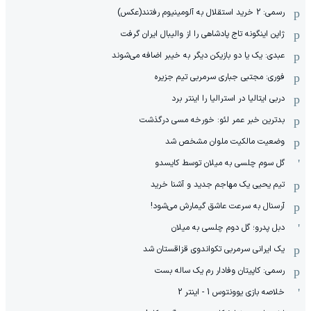
رسمی: 2 خرید استقلال به آلومینیوم رفتند(عکس)
ژاپن اینگونه تاج پادشاهی را از والیبال ایران گرفت
عبدی: یک یا دو بازیکن دیگر به خیبر اضافه می‌شوند
فوری: مجتبی جباری سرمربی تیم جزیره
دربی ایتالیا در استرالیا را اینتر برد
بدترین خبر عمر لئو: خورخه مسی درگذشت
وضعیت مالکیت ملوان مشخص شد
گل سوم چلسی به میلان توسط کایسدو
تیم یحیی یک مهاجم جدید و آشنا خرید
آرسنال به سرعت عاشق گیمارش می‌شود!
دبل پدرو؛ گل دوم چلسی به میلان
یک ایرانی سرمربی تکواندوی قزاقستان شد
رسمی: کاپیتان وفادار رم یک ساله بست
خلاصه بازی یوونتوس 1 - اینتر 2