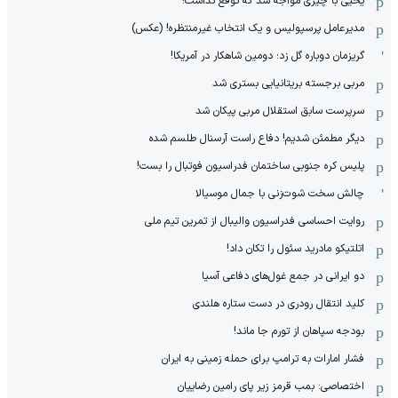
یحیی با چیزی مواجه شد که توقع نداشت!
مدیرعامل پرسپولیس و یک انتخاب غیرمنتظره! (عکس)
گریزمان دوباره گل زد؛ دومین شاهکار در آمریکا!
مربی برجسته بریتانیایی بستری شد
سرپرست سابق استقلال مربی پیکان شد
دیگر مطمئن شدیم! دفاع راست آرسنال طلسم شده
پلیس کره ‌جنوبی ساختمان فدراسیون فوتبال را بست!
چالش سخت شوت‌زنی با جمال موسیالا
روایت احساسی فدراسیون والیبال از تمرین تیم ملی
اتلتیکو مادرید سئول را تکان داد!
دو ایرانی در جمع غول‌های دفاعی آسیا
کلید انتقال رودری در دست ستاره هلندی
بودجه سپاهان از تورم جا ماند!
فشار امارات به ترامپ برای حمله زمینی به ایران
اختصاصی: بمب قرمز زیر پای رامین رضاییان