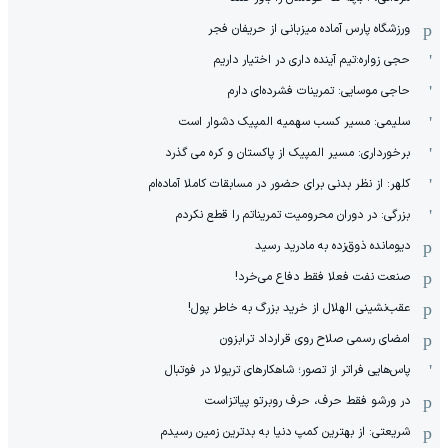
ورزشگاه پارس آماده میزبانی از حریفان فجر
حجی زواره:تیم آینده داری در اختیار داریم
حاجی موسایی: تمرینات فشرده‌ای دارم
سلیمی: مسیر کسب سهمیه المپیک دشوار است
برخورداری: مسیر المپیک از پاکستان و کره می گذرد
کلهر: از نظر بدنی برای حضور در مسابقات کاملا آماده‌ام
بزرگی: در دوران محرومیت تمریناتم را قطع نکردم
دیومانده ذوق‌زده به مادرید رسید
صنعت نفت فعلا فقط دفاع می‌خرد!
عقب‌نشینی الهلال از خرید بزرگ به خاطر پول!
امضای رسمی صلاح روی قرارداد ترابزون
پاس‌هایی فراتر از تصور؛ شاهکارهای تریولا در فوتبال
در ورشو فقط حرف، حرف روبرتو پیاتزاست
شریعتی: از بهترین کمپ‌ دنیا به بدترین زمین‌ رسیدم