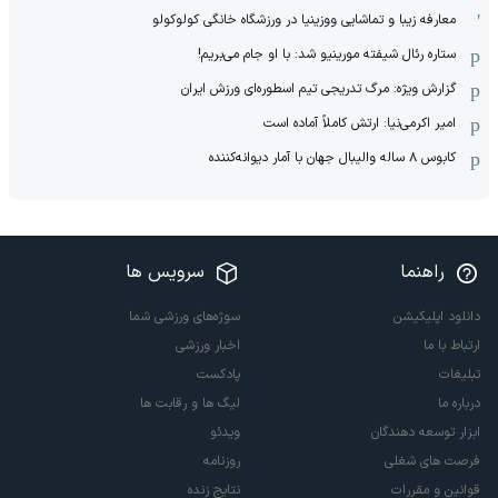
معارفه زیبا و تماشایی ووزینیا در ورزشگاه خانگی کولوکولو
ستاره رئال شیفته مورینیو شد: با او جام می‌بریم!
گزارش ویژه: مرگ تدریجی تیم اسطوره‌ای ورزش ایران
امیر اکرمی‌نیا: ارتش کاملاً آماده است
کابوس ۸ ساله والیبال جهان با آمار دیوانه‌کننده
راهنما
سرویس ها
دانلود اپلیکیشن
سوژه‌های ورزشی شما
ارتباط با ما
اخبار ورزشی
تبلیغات
پادکست
درباره ما
لیگ ها و رقابت ها
ابزار توسعه دهندگان
ویدئو
فرصت های شغلی
روزنامه
قوانین و مقررات
نتایج زنده