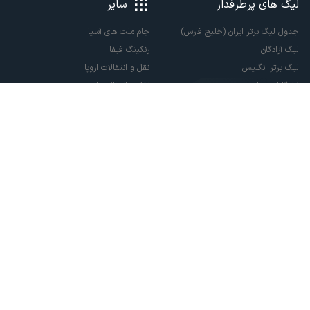
لیگ های پرطرفدار
سایر
جدول لیگ برتر ایران (خلیج فارس)
جام ملت های آسیا
لیگ آزادگان
رنکینگ فیفا
لیگ برتر انگلیس
نقل و انتقالات اروپا
لالیگا اسپانیا
نقل و انتقالات ایران
سری آ ایتالیا
پاری سن ژرمن
لیگ قهرمانان اروپا
لیگ نخبگان آسیا
لیگ قهرمانان آسیا دو
لیگ برتر فوتسال
تمام حقوق مادی و معنوی این سایت متعلق به ورزش سه می باشد. شما می توانید از
سایت ورزش سه در صورت پذیرش موافقت نامه کاربری استفاده نمایید.