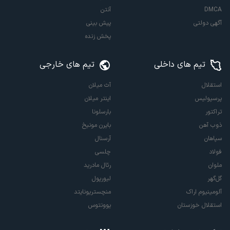
DMCA
آنتن
آگهی دولتی
پیش بینی
پخش زنده
تیم های داخلی
تیم های خارجی
استقلال
آث میلان
پرسپولیس
اینتر میلان
تراکتور
بارسلونا
ذوب آهن
بایرن مونیخ
سپاهان
آرسنال
فولاد
چلسی
ملوان
رئال مادرید
گل‌گهر
لیورپول
آلومینیوم اراک
منچستریونایتد
استقلال خوزستان
یوونتوس