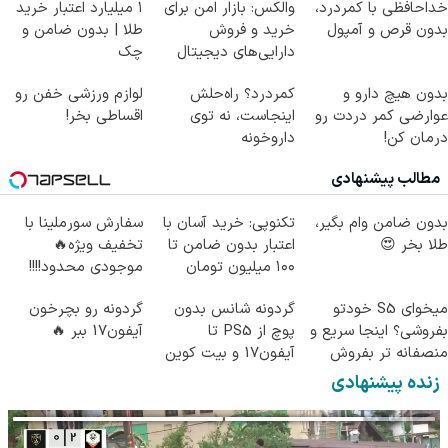
خداحافظی با کمردرد،
والکس: بازار امن برای
۱ میلیارد اعتبار خرید
بدون قرص و آمپول
خرید و فروش
طلا | بدون ضامن و
دارایی‌های دیجیتال
چک
بدون هیچ دارو و
کمردرد؟ راه‌حلش
لوازم ورزشی خفن رو
عوارضی کمر دردت رو
اینجاست، نه توی
اقساطی بخر!
درمان کن!
داروخونه
(پرسش‌نامه)
مطالب پیشنهادی
بدون ضامن وام بگیر،
تکنوپی: خرید آسان با
سفارش سورملینا با
طلا بخر 😍
اعتبار بدون ضامن تا
تخفیف ویژه🔥
۱۰۰ میلیون تومان
موجودی محدود!!!!
میخوای S5 خودتو
گردونه شانس بدون
گردونه رو بچرخون
بفروشی؟ اینجا سریع و
پوچ از PS5 تا
آیفون17 ببر 🔥
منصفانه تر بفروش
آیفون17 و بیت کوین
🔥
زنده پیشنهادی