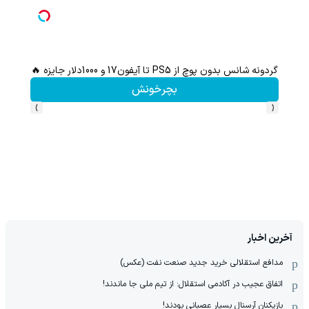
گردونه شانس بدون پوچ از PS5 تا آیفون17 و 1000دلار جایزه 🔥
بچرخونش
›
‹
آخرین اخبار
مدافع استقلالی خرید جدید صنعت نفت (عکس)
اتفاق عجیب در آکادمی استقلال: از تیم ملی جا ماندند!
بازیکنان آرسنال بسیار عصبانی بودند!