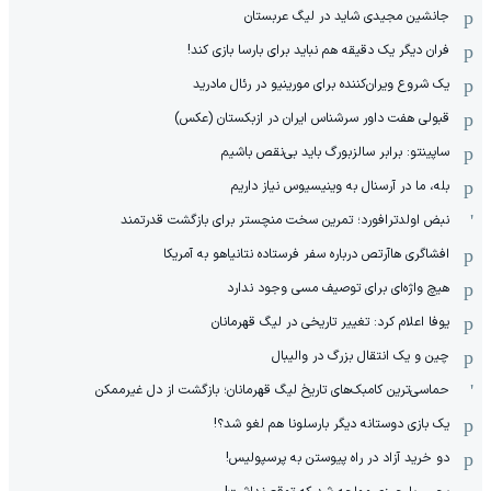
جانشین مجیدی شاید در لیگ عربستان
فران دیگر یک دقیقه هم نباید برای بارسا بازی کند!
یک شروع ویران‌کننده برای مورینیو در رئال مادرید
قبولی هفت داور سرشناس ایران در ازبکستان (عکس)
ساپینتو: برابر سالزبورگ باید بی‌نقص باشیم
بله، ما در آرسنال به وینیسیوس نیاز داریم
نبض اولدترافورد؛ تمرین سخت منچستر برای بازگشت قدرتمند
افشاگری هاآرتص درباره سفر فرستاده نتانیاهو به آمریکا
هیچ واژه‌ای برای توصیف مسی وجود ندارد
یوفا اعلام کرد: تغییر تاریخی در لیگ قهرمانان
چین و یک انتقال بزرگ در والیبال
حماسی‌ترین کامبک‌های تاریخ لیگ قهرمانان؛ بازگشت از دل غیرممکن
یک بازی دوستانه دیگر بارسلونا هم لغو شد؟!
دو خرید آزاد در راه پیوستن به پرسپولیس!