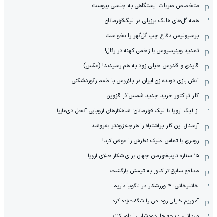
متخصص ضربات ایستگاهی به چلسی پیوست
همه گل‌های هالک برزیلی در لیگ‌قهرمانان
پرسپولیس دفاع چپ گل‌گهر را نخواست
تمدید وینیسیوس با زخمی کهنه در رئال!
قایدی و قدوس خیلی زود به هم رسیدند! (عکس)
آتش بازی دونده زن ایران در بلاروس با طعم رکوردشکنی
گلر تراکتور خرید جدید شمس‌آذر قزوین
از لیگ اروپا تا لیگ قهرمانان؛ شاهکارهای اروپایی آنخل دی‌ماریا
آرسنال این گلر پراشتباه را هرچه زودتر بفروشد
رودری با تماس فلیک نظرش را عوض کرد!
١۵ ستاره نایب‌قهرمان جهان برای شکار طلای اروپا
مدافع سابق تراکتور به تیمش بازگشت
خانلرخانی: ۴ ورزشکار در ناگویا داریم
آموریم خیلی زود من را شگفت‌زده کرد
مردانی، : بچه ها خودشان را باور کنند