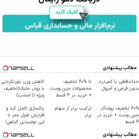
مطالب پیشنهادی
خداحافظی با کمردرد،
تا %60 تخفیف
کاهش وزن باورنکردنی
بدون قرص و آمپول
محصولات جین وست
با پودر جلبک(تخفیف
+ خرید در 4 قسط
ویژه تا امشب)
60% تخفیف پوشاک
ترکیب برتر از سهام
پاکسازی کامل کبد و
جین وست + خرید در
برتر
افزایش طول عمر با
4 قسط
این نوشیدنی گیاهی!
کلیک جهت خرید
مطالب پیشنهادی