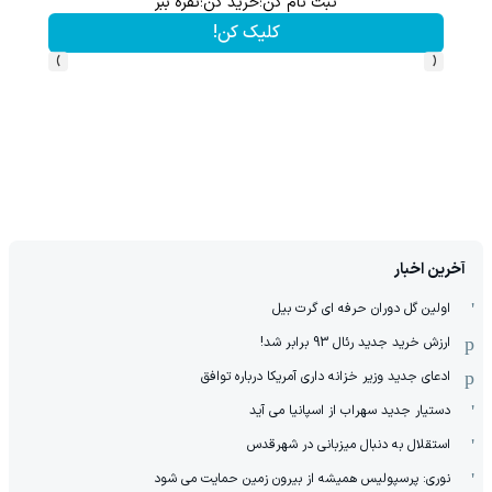
ثبت نام کن؛خرید کن؛نقره ببر
کلیک کن!
›
‹
آخرین اخبار
اولین گل دوران حرفه ای گرت بیل
ارزش خرید جدید رئال 93 برابر شد!
ادعای جدید وزیر خزانه داری آمریکا درباره توافق
دستیار جدید سهراب از اسپانیا می آید
استقلال به دنبال میزبانی در شهرقدس
نوری: پرسپولیس همیشه از بیرون زمین حمایت می شود