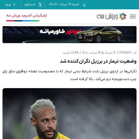
شنبه ۱۷ مرداد
-
09:07
جستجو
ورود
اپلیکیشن اندروید ورزش سه
کد:
2365737
16 خرداد 1405 ساعت 17:10
18.4K
بازدید
وضعیت نیمار در برزیل نگران‌کننده شد
نگرانی‌ها در اردوی برزیل بابت شرایط بدنی نیمار که با مصدومیت عضله دوقلوی ساق پای
چپ دست‌وپنجه نرم می‌کند، بالا گرفته است.