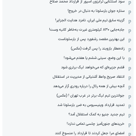
سود استثنایی ترابزون اسپور از قرارداد محمد صلاح
ستاره جوان بارسلونا به دنبال در خروج!
گزینه سابق تیم ملی ایران، نامزد هدایت الجزایر!
جابه‌جایی ۸۳۰ کیلومتری غیرت به‌خاطر کانیه وست!
این بهترین مقصد رشفورد پس از بارسلوناست
زاده‌عطار بازوبند را پس گرفت (عکس)
با این وضع، سیتی ششم یا هفتم می‌شود!
قشم جزیره‌ای که می‌خواهد لیگ برتری شود
انتقاد صریح واعظ آشتیانی از مدیریت در استقلال
آنچه بیش از همه رئال را درباره رودری آزار می‌دهد
جوانترین تیم لیگ برتر در غرب تهران ! (عکس)
تمدید قرارداد وینیسیوس به ضرر بارسلونا شد
تیم جدید جنپو به کمک استقلال آمد؟
خریدهای جنون‌آمیز چلسی تمامی ندارد!
امضای مرا جعل کردند تا قرارداد را منسوخ کنند