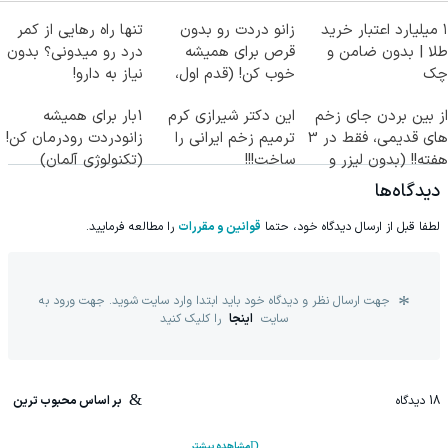
۱ میلیارد اعتبار خرید
زانو دردت رو بدون
تنها راه رهایی از کمر
طلا | بدون ضامن و
قرص برای همیشه
درد رو میدونی؟ بدون
چک
خوب کن! (قدم اول،
نیاز به دارو!
پرسش‌نامه)
(◂پرسش‌نامه)
از بین بردن جای زخم
این دکتر شیرازی کرم
1بار برای همیشه
های قدیمی، فقط در 3
ترمیم زخم ایرانی را
زانودردت رودرمان کن!
هفته!! (بدون لیزر و
ساخت!!!
(تکنولوژی آلمان)
جراحی)
◂پرسشنامه▸
دیدگاه‌ها
لطفا قبل از ارسال دیدگاه خود، حتما
قوانین و مقررات
را مطالعه فرمایید.
جهت ارسال نظر و دیدگاه خود باید ابتدا وارد سایت شوید. جهت ورود به
سایت
اینجا
را کلیک کنید
18
دیدگاه
بر اساس محبوب ترین
مشاهده بیشتر