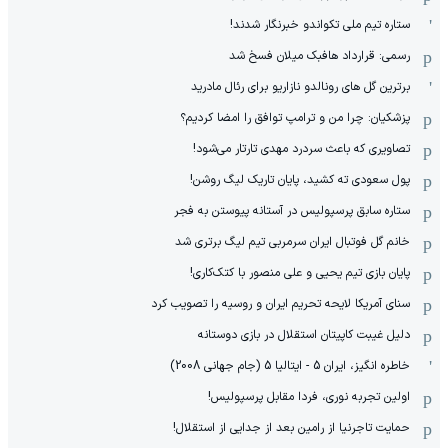
ستاره تیم ملی تکواندو خبرنگار شدند!
رسمی: قرارداد هافبک میلان فسخ شد
برترین گل های رونالدو نازاریو برای رئال مادرید
پزشکیان: چرا من و ترامپ توافق را امضا کردیم؟
تصاویری که باعث سردرد مهدی تارتار می‌شود!
پول سعودی ته کشید، پایان تاریک لیگ روشن!
ستاره سابق پرسپولیس در آستانه پیوستن به فجر
خانم گل فوتبال ایران سرمربی تیم لیگ برتری شد
پایان بازی تیم یحیی و علی منصور با کتک‌کاری!
سنای آمریکا لایحه تحریم ایران و روسیه را تصویب کرد
دلیل غیبت کاپیتان استقلال در بازی دوستانه
خاطره انگیز، ایران 5 - ایتالیا 5 (جام جهانی 2008)
اولین تجربه نوری، فردا مقابل پرسپولیس!
حمایت تاجرنیا از رامین بعد از جدایی از استقلال!