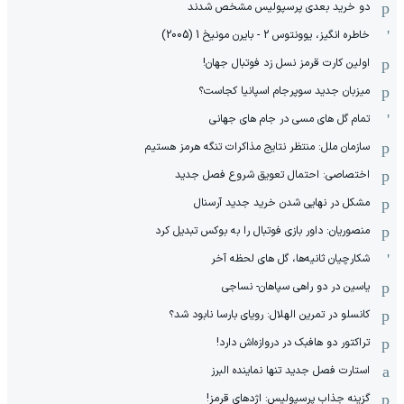
دو خرید بعدی پرسپولیس مشخص شدند
خاطره انگیز، یوونتوس 2 - بایرن مونیخ 1 (2005)
اولین کارت قرمز نسل زد فوتبال جهان!
میزبان جدید سوپرجام اسپانیا کجاست؟
تمام گل های مسی در جام های جهانی
سازمان ملل: منتظر نتایج مذاکرات تنگه هرمز هستیم
اختصاصی: احتمال تعویق شروع فصل جدید
مشکل در نهایی شدن خرید جدید آرسنال
منصوریان: داور بازی فوتبال را به بوکس تبدیل کرد
شکارچیان ثانیه‌ها، گل های لحظه آخر
یاسین در دو راهی سپاهان- نساجی
کانسلو در تمرین الهلال: رویای بارسا نابود شد؟
تراکتور دو هافبک در دروازه‌اش دارد!
استارت فصل جدید تنها نماینده البرز
گزینه جذاب پرسپولیس: اژدهای قرمز!