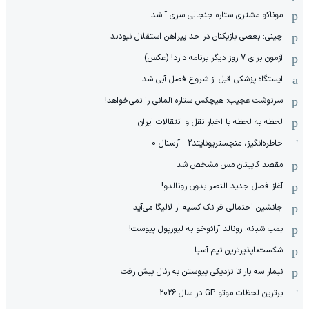
موناکو مشتری ستاره جنجالی سری آ شد
چینی: بعضی بازیکنان در حد پیراهن استقلال نبودند
آزمون برای 7 روز دیگر برنامه دارد! (عکس)
ایستگاه پزشکی قبل از شروع فصل آبی شد
سرنوشت عجیب: هیچکس ستاره آلمانی را نمی‌خواهد!
لحظه به لحظه با اخبار نقل و انتقالات ایران
خاطره‌انگیز، منچستریونایتد2 - آرسنال 0
مقصد کاپیتان مس مشخص شد
آغاز فصل جدید النصر بدون رونالدو!
جانشین احتمالی فرانک کسیه از لالیگا می‌آید
بمب شبانه: رونالد آرائوخو به لیورپول پیوست!
شکست‌ناپذیرترین تیم آسیا
نیمار سه بار تا نزدیکی پیوستن به رئال پیش رفت
برترین لحظات موتو GP در سال 2026