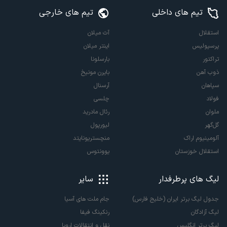
تیم های داخلی
تیم های خارجی
استقلال
آث میلان
پرسپولیس
اینتر میلان
تراکتور
بارسلونا
ذوب آهن
بایرن مونیخ
سپاهان
آرسنال
فولاد
چلسی
ملوان
رئال مادرید
گل‌گهر
لیورپول
آلومینیوم اراک
منچستریونایتد
استقلال خوزستان
یوونتوس
لیگ های پرطرفدار
سایر
جدول لیگ برتر ایران (خلیج فارس)
جام ملت های آسیا
لیگ آزادگان
رنکینگ فیفا
لیگ برتر انگلیس
نقل و انتقالات اروپا