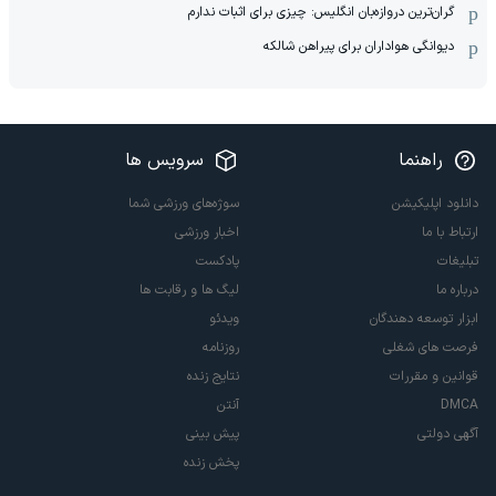
گران‌ترین دروازه‌بان انگلیس: چیزی برای اثبات ندارم
دیوانگی هواداران برای پیراهن شالکه
راهنما
سرویس ها
دانلود اپلیکیشن
سوژه‌های ورزشی شما
ارتباط با ما
اخبار ورزشی
تبلیغات
پادکست
درباره ما
لیگ ها و رقابت ها
ابزار توسعه دهندگان
ویدئو
فرصت های شغلی
روزنامه
قوانین و مقررات
نتایج زنده
DMCA
آنتن
آگهی دولتی
پیش بینی
پخش زنده