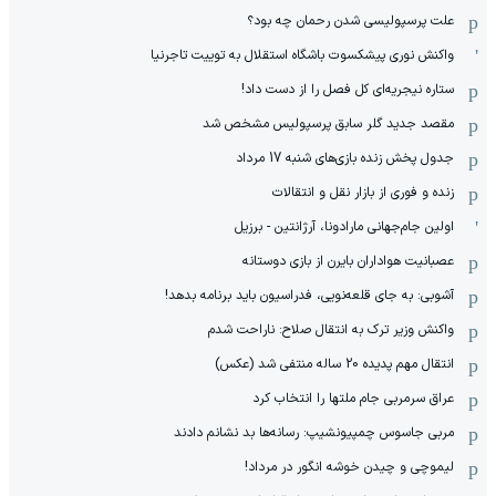
علت پرسپولیسی شدن رحمان چه بود؟
واکنش نوری پیشکسوت باشگاه استقلال به توییت تاجرنیا
ستاره نیجریه‌ای کل فصل را از دست داد!
مقصد جدید گلر سابق پرسپولیس مشخص شد
جدول پخش زنده بازی‌های شنبه 17 مرداد
زنده و فوری از بازار نقل و انتقالات
اولین جام‌جهانی مارادونا، آرژانتین - برزیل
عصبانیت هواداران بایرن از بازی دوستانه
آشوبی: به جای قلعه‌نویی، فدراسیون باید برنامه بدهد!
واکنش وزیر ترک به انتقال صلاح: ناراحت شدم
انتقال مهم پدیده 20 ساله منتفی شد (عکس)
عراق سرمربی جام ملتها را انتخاب کرد
مربی جاسوس چمپیونشیپ: رسانه‌ها بد نشانم دادند
لیموچی و چیدن خوشه انگور در مرداد!