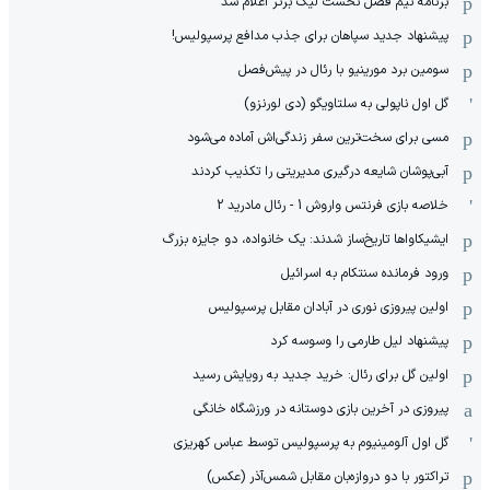
برنامه نیم فصل نخست لیگ برتر اعلام شد
پیشنهاد جدید سپاهان برای جذب مدافع پرسپولیس!
سومین برد مورینیو با رئال در پیش‌فصل
گل اول ناپولی به سلتاویگو (دی لورنزو)
مسی برای سخت‌ترین سفر زندگی‌اش آماده می‌شود
آبی‌پوشان شایعه درگیری مدیریتی را تکذیب کردند
خلاصه بازی فرنتس واروش 1 - رئال مادرید 2
ایشیکاوا‌ها تاریخ‌ساز شدند: یک خانواده، دو جایزه بزرگ
ورود فرمانده سنتکام به اسرائیل
اولین پیروزی نوری در آبادان مقابل پرسپولیس
پیشنهاد لیل طارمی را وسوسه کرد
اولین گل برای رئال: خرید جدید به رویایش رسید
پیروزی در آخرین بازی دوستانه در ورزشگاه خانگی
گل اول آلومینیوم به پرسپولیس توسط عباس کهریزی
تراکتور با دو دروازه‌بان مقابل شمس‌آذر (عکس)