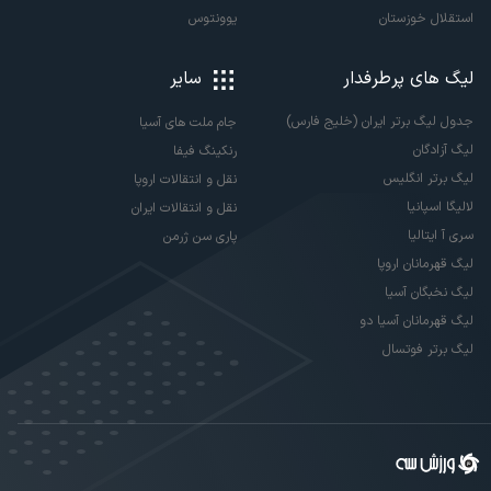
استقلال خوزستان
یوونتوس
لیگ های پرطرفدار
سایر
جدول لیگ برتر ایران (خلیج فارس)
جام ملت های آسیا
لیگ آزادگان
رنکینگ فیفا
لیگ برتر انگلیس
نقل و انتقالات اروپا
لالیگا اسپانیا
نقل و انتقالات ایران
سری آ ایتالیا
پاری سن ژرمن
لیگ قهرمانان اروپا
لیگ نخبگان آسیا
لیگ قهرمانان آسیا دو
لیگ برتر فوتسال