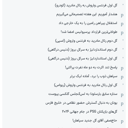
گل اول فرنتس واروش به رئال مادرید (کودرو)
هشدار آموریم: این هفته تصمیماتی می‌گیریم
استقلال پیراهن رامین را به یک خارجی داد
طولانی‌ترین قرارداد پرسپولیس امضا شد!
گل دوم رئال مادرید به فرنتس واروش (اسپی)
گل دوم استانداردلیژ به سرکل بروژ (دنیس درگاهی)
گل اول استانداردلیژ به سرکل بروژ (دنیس درگاهی)
پاسخ تند اکرت به دو ماه نفرت پراکنی!
سپاهان ذوب را برد، آماده لیگ برتر
گل اول رئال مادرید به فرنتس واروش (ریواس)
ستاره سابق بارسلونا به لس‌آنجلس گلکسی پیوست
یونان به دنبال گسترش حضور نظامی در خلیج فارس
گل‌های بازیکنان PSG در جام جهانی 2026
حاج‌صفی آقای گل جدید سپاهان!