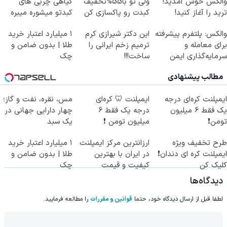
والکس خوش آمدید!
ولی تو با55%تخفیف
گیاهی چربی های
ترید را آغاز کنید!
کبدت رو پاکسازی کن
کبدتو میشوره میبره
والکس: پلتفرم پیشرفته
این دکتر شیرازی کرم
۱ میلیارد اعتبار خرید
برای معامله و
ترمیم زخم ایرانی را
طلا | بدون ضامن و
سرمایه‌گذاری ایمن
ساخت!!!
چک
مطالب پیشنهادی
ایمپلنت کره‌ای درجه
ایمپلنت 🦷 کره‌ای
مس، نقره، نفت و گاز؛
یک فقط 6 میلیون
درجه یک فقط 6
چهار دارایی جهانی در
تومن❗
میلیون تومن ❗
یک سبد
طرح تخفیف ویژه
ارزانترین مرکز ایمپلنت
۱ میلیارد اعتبار خرید
ایمپلنت کره ای دندان❗
در ایران با بهترین
طلا | بدون ضامن و
کلیک کن
کیفیت و قیمت
چک
دیدگاه‌ها
لطفا قبل از ارسال دیدگاه خود، حتما
قوانین و مقررات
را مطالعه فرمایید.