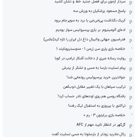
سردار آزمون برای فصل جدید خط و نشان کشید
پاسخ مسعود پزشکیان به ورزش سه
کریک نگذاشت پی‌اس‌جی با برد به سوپرجام برود
ادعای آلومینیوم: بر بازی پرسپولیس سوار بودیم
فدراسیون جهانی والیبال داغ دل ایران را تازه کرد(عکس)
خلاصه بازی پاری سن ژرمن 1 - منچستریونایتد 1
روایت رسانه عبری از دخالت آشکار ترامپ در کوبا
پیام تسلیت بارسا به مسی و تشکر از پدرش
جوانترین خرید پرسپولیس رونمایی شد!
ترکیب سپاهان با یک تغییر مقابل ذوب‌آهن
باشگاه روسی هم روی اوت‌های نادر حساب کرد!
تراکتور با پیروزی به استقبال لیگ رفت!
خلاصه بازی برایتون 3 - رم 0
گل‌گهر در انتظار تایید مهم از ‌AFC
رئال مادرید زودتر از بارسلونا به مسی تسلیت گفت