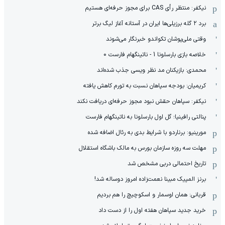
نیکفر: منتظر رأی CAS برای مجوز حرفه‌ای هستیم
برد ۲ گله برزیلی‌ها ایران در آستانه آغاز لیگ برتر
وقتی ملی‌پوشان تکواندو خبرنگار می‌شوند
خلاصه بازی بارسلونا 1 - ناتینگهام فارست 0
محمدی: بازیکنان مد نظر ویسی جذب شده‌اند
کریمیان: بودجه سپاهان نسبت به تورم کاهش یافته
نیکفر: سپاهان حقش نبود مجوز حرفه‌ای دریافت نکند
پنالتی رافینیا؛ گل اول بارسلونا به ناتینگهام فارست
مورینیو: برناردو با شرایط بدی به رئال اضافه شده
مهلت سه روزه سازمان بورس به مالک باشگاه استقلال
تاریخ احتمالی دربی مشخص شد
برنز المپیک مبینا نعمت‌زاده امروز دوساله شد!
قربانی: همان اوسمار و اسکوچیچ را هم بردیم
خرید جدید سپاهان هفته اول را از دست داد