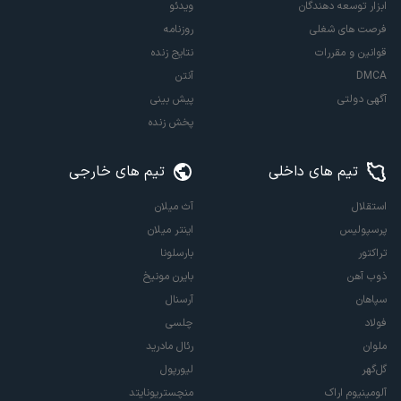
ابزار توسعه دهندگان
ویدئو
فرصت های شغلی
روزنامه
قوانین و مقررات
نتایج زنده
DMCA
آنتن
آگهی دولتی
پیش بینی
پخش زنده
تیم های داخلی
تیم های خارجی
استقلال
آث میلان
پرسپولیس
اینتر میلان
تراکتور
بارسلونا
ذوب آهن
بایرن مونیخ
سپاهان
آرسنال
فولاد
چلسی
ملوان
رئال مادرید
گل‌گهر
لیورپول
آلومینیوم اراک
منچستریونایتد