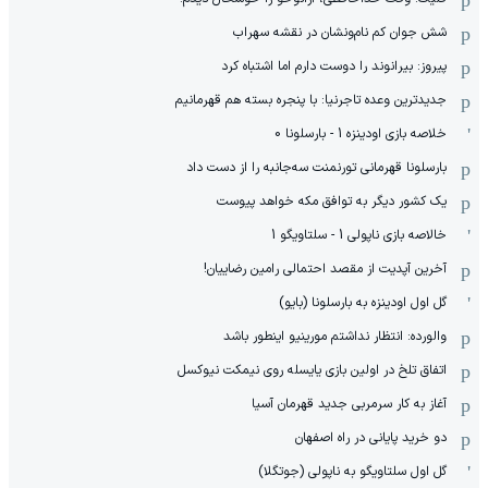
شش جوان کم نام‌و‌نشان در نقشه سهراب
پیروز: بیرانوند را دوست دارم اما اشتباه کرد
جدیدترین وعده تاجرنیا: با پنجره بسته هم قهرمانیم
خلاصه بازی اودینزه 1 - بارسلونا 0
بارسلونا قهرمانی تورنمنت سه‌جانبه را از دست داد
یک کشور دیگر به توافق مکه خواهد پیوست
خالاصه بازی ناپولی 1 - سلتاویگو 1
آخرین آپدیت از مقصد احتمالی رامین رضاییان!
گل اول اودینزه به بارسلونا (بایو)
والورده: انتظار نداشتم مورینیو اینطور باشد
اتفاق تلخ در اولین بازی یایسله روی نیمکت نیوکسل
آغاز به کار سرمربی جدید قهرمان آسیا
دو خرید پایانی در راه اصفهان
گل اول سلتاویگو به ناپولی (جوتگلا)