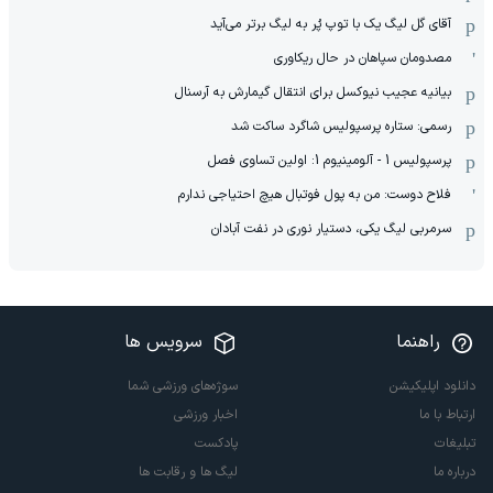
آقای گل لیگ یک با توپ پُر به لیگ برتر می‌آید
مصدومان سپاهان در حال ریکاوری
بیانیه عجیب نیوکسل برای انتقال گیمارش به آرسنال
رسمی: ستاره پرسپولیس شاگرد ساکت شد
پرسپولیس 1 - آلومینیوم 1: اولین تساوی فصل
فلاح دوست: من به پول فوتبال هیچ احتیاجی ندارم
سرمربی لیگ یکی، دستیار نوری در نفت آبادان
راهنما
سرویس ها
دانلود اپلیکیشن
سوژه‌های ورزشی شما
ارتباط با ما
اخبار ورزشی
تبلیغات
پادکست
درباره ما
لیگ ها و رقابت ها