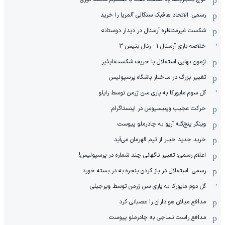
رسمی: الاتحاد هافبک سنگالی آلمریا را خرید
شکست غیرمنتظره آرسنال در دیدار دوستانه
خلاصه بازی آرسنال 1 - رئال بتیس 3
آزمون نهایی استقلال با حریف شکست‌ناپذیر
تغییر بزرگ در ساختار باشگاه پرسپولیس
گل سوم مایورکا به پاری سن ژرمن توسط رایلو
حرکت عجیب وینیسیوس در اینستاگرام
وینگر پنج‌گله آریو به چادرملو پیوست
خرید جدید خیبر از تیم قهرمان می‌آید
اعلام رسمی: تغییر ناگهانی چند شماره در پرسپولیس!
رسمی: استقلال در باز کردن پنجره به در بسته خورد
گل دوم مایورکا به پاری سن ژرمن توسط ویرجیلی
مدافع میلان هواداران را عصبانی کرد
مدافع راست نساجی به چادرملو پیوست