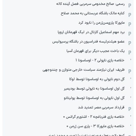
رسمی: صالح مخدومی سرمربی فصل آینده کاله
کنایه مالک باشگاه عربستانی به محمد صلاح
مایورکا پاری‌سن‌ژرمن را نابود کرد
برد مهم اسماعیل کارتال در لیگ قهرمانان اروپا
عضو هیئت‌رئیسه فدراسیون در باشگاه پرسپولیس
یک باخت عجیب دیگر برای قهرمان آسیا
خلاصه بازی ناپولی 2 - اوساسونا 1
ظریف: ایران نیازمند سیاست خارجی متوازن و چندوجهی
گل دوم ناپولی به اوساسونا توسط لوکا
گل اول اوساسونا به ناپولی توسط بودیمیر
گل اول ناپولی به اوساسونا توسط پولیتانو
قرارداد سرمربی مصر تمدید شد
خلاصه بازی فنرباغچه 2 - اشتورم گراتس 0
خلاصه بازی مایورکا 3 - پاری سن ژرمن 0
کوچ باتجربه‌ها به صنعت نفت با تصمیم محمد نوری