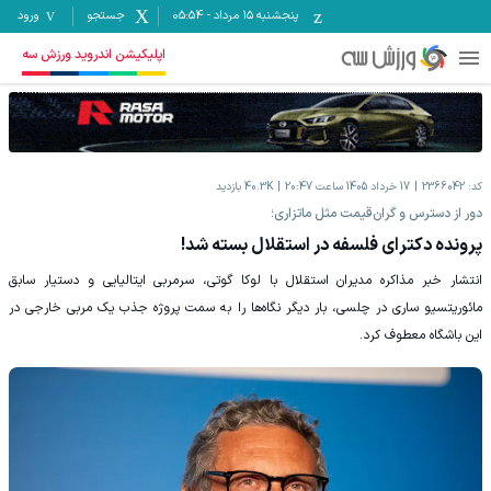
پنجشنبه ۱۵ مرداد
-
05:54
جستجو
ورود
اپلیکیشن اندروید ورزش سه
کد:
2366042
17 خرداد 1405 ساعت 20:47
40.3K
بازدید
دور از دسترس و گران‌قیمت مثل ماتزاری؛
پرونده دکترای فلسفه در استقلال بسته شد!
انتشار خبر مذاکره مدیران استقلال با لوکا گوتی، سرمربی ایتالیایی و دستیار سابق
مائوریتسیو ساری در چلسی، بار دیگر نگاه‌ها را به سمت پروژه جذب یک مربی خارجی در
این باشگاه معطوف کرد.