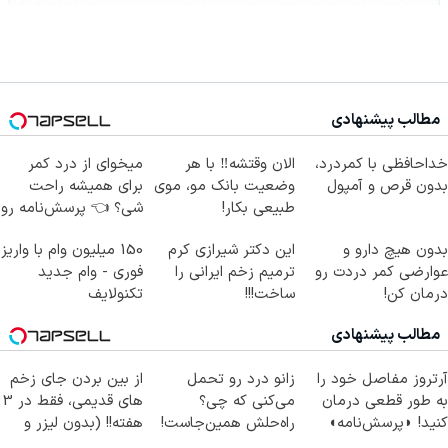
مطالب پیشنهادی
خداحافظی با کمردرد،
الان وقتشه‼️ با هر
میخوای از درد کمر
بدون قرص و آمپول
وضعیت بانک مو، موی
برای همیشه راحت
طبیعی بکار!
شی؟ 👈 پرسش‌نامه رو
پر کن
بدون هیچ دارو و
این دکتر شیرازی کرم
150 میلیون وام با واریز
عوارضی کمر دردت رو
ترمیم زخم ایرانی را
فوری - وام جدید
درمان کن!
ساخت!!!
تکنولایف
(پرسش‌نامه)
مطالب پیشنهادی
آرتروز مفاصل خود را
زانو درد رو تحمل
از بین بردن جای زخم
به طور قطعی درمان
می‌کنی که چی؟
های قدیمی، فقط در 3
کنید! ◗پرسش‌نامه◖
راه‌حلش همین‌جاست!
هفته!! (بدون لیزر و
جراحی)