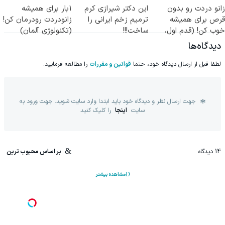
زانو دردت رو بدون
این دکتر شیرازی کرم
1بار برای همیشه
قرص برای همیشه
ترمیم زخم ایرانی را
زانودردت رودرمان کن!
خوب کن! (قدم اول،
ساخت!!!
(تکنولوژی آلمان)
پرسش‌نامه)
◂پرسشنامه▸
دیدگاه‌ها
لطفا قبل از ارسال دیدگاه خود، حتما
قوانین و مقررات
را مطالعه فرمایید.
جهت ارسال نظر و دیدگاه خود باید ابتدا وارد سایت شوید. جهت ورود به
سایت
اینجا
را کلیک کنید
14
دیدگاه
بر اساس محبوب ترین
مشاهده بیشتر