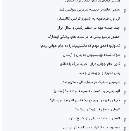
آمادگی توپچی‌ها برای تقابل برابر بتیس
رسمی: ماتیاس یایسله سرمربی نیوکسل شد
گل اول فنرباغچه به اشتورم گراتس (تالیسکا)
چند جلسه مهم در انتظار رئیس والیبال ایران
حضور پرسپولیسی ها در تست های پزشکی ایفمارک
کاناوارو: احمق بودم که ماشاریپوف را به جام جهانی بردم!
شوک شبانه وینیسیوس به رئال و آرسنال
گلزن جام جهانی عراق، خرید بزرگ پاختاکور
رئال مادرید و چهره‌های جدید
سرمربی سلتیک در بیمارستان بستری شد
آلومینیومی‌ها دست به سیاه قلم شدند! (عکس)
کاپیتان قهرمان اروپا در یک‌قدمی الدرعیه عربستان!
ناپولی امسال قرمزپوش می‌شود!
انفجار و حادثه دریایی در خلیج عدن
مصدومیت نگران‌کننده ستاره اینتر در دربی