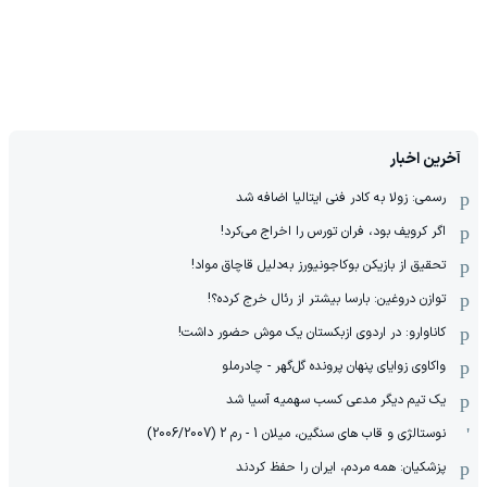
آخرین اخبار
رسمی: زولا به کادر فنی ایتالیا اضافه شد
اگر کرویف بود، فران تورس را اخراج می‌کرد!
تحقیق از بازیکن بوکاجونیورز به‌دلیل قاچاق مواد!
توازن دروغین: بارسا بیشتر از رئال خرج کرده؟!
کاناوارو: در اردوی ازبکستان یک موش حضور داشت!
واکاوی زوایای پنهان پرونده گل‌گهر - چادرملو
یک تیم دیگر مدعی کسب سهمیه آسیا شد
نوستالژی و قاب های سنگین، میلان 1 - رم 2 (2006/2007)
پزشکیان: همه مردم، ایران را حفظ کردند