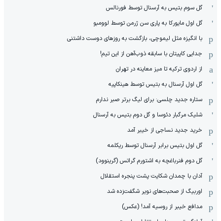
گل سوم بتیس به آرسنال توسط فورنالس
گل اول مایورکا به پاری سن ژرمن توسط لوومبو
با انگیزه مثل لیموچی، بازگشت به روزهای دوست داشتنی
جدایی کاپیتان با سابقه ذوب‌آهن از این تیم!
از اردوی ترکیه تا میز معاینه در تهران
گل اول آرسنال به بتیس توسط هینکاپیه
ستاره جدید چلسی: برای لیگ برتر صبر ندارم
شلیک مرگبار دئوسا و گل دوم بتیس به آرسنال
خرید جدید نساجی از خیبر آمد
گل اول بتیس برابر آرسنال توسط ریکلمه
گل دوم فنرباغچه به اشتورم گراتس (گرینوود)
آدان با چمدان شکایت پشت پنجره استقلال
اوربیگ از صحبت‌های نویر شگفت‌زده شد
مدافع خیبر از روسیه آمد! (عکس)