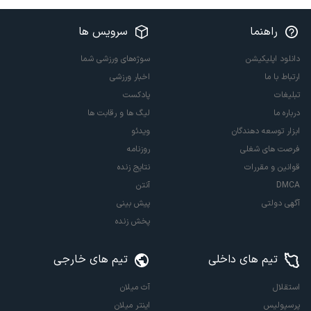
راهنما
سرویس ها
دانلود اپلیکیشن
سوژه‌های ورزشی شما
ارتباط با ما
اخبار ورزشی
تبلیغات
پادکست
درباره ما
لیگ ها و رقابت ها
ابزار توسعه دهندگان
ویدئو
فرصت های شغلی
روزنامه
قوانین و مقررات
نتایج زنده
DMCA
آنتن
آگهی دولتی
پیش بینی
پخش زنده
تیم های داخلی
تیم های خارجی
استقلال
آث میلان
پرسپولیس
اینتر میلان