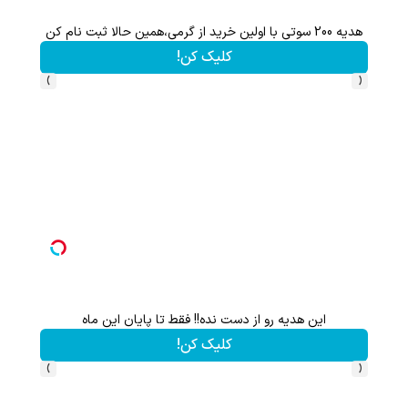
هدیه 200 سوتی با اولین خرید از گرمی،همین حالا ثبت نام کن
کلیک کن!
›
‹
این هدیه رو از دست نده!! فقط تا پایان این ماه
از آیفون 17 تا پلی استیشن 5 جایزه ببر 🎮😍📱 | بازی کن ، گردونه
کلیک کن!
›
‹