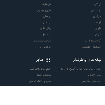
تراکتور
بارسلونا
ذوب آهن
بایرن مونیخ
سپاهان
آرسنال
فولاد
چلسی
ملوان
رئال مادرید
گل‌گهر
لیورپول
آلومینیوم اراک
منچستریونایتد
استقلال خوزستان
یوونتوس
لیگ های پرطرفدار
سایر
جدول لیگ برتر ایران (خلیج فارس)
جام ملت های آسیا
لیگ آزادگان
رنکینگ فیفا
لیگ برتر انگلیس
نقل و انتقالات اروپا
لالیگا اسپانیا
نقل و انتقالات ایران
سری آ ایتالیا
پاری سن ژرمن
لیگ قهرمانان اروپا