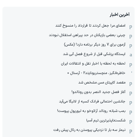
آخرین اخبار
امضای مرا جعل کردند تا قرارداد را منسوخ کنند
چینی: بعضی بازیکنان در حد پیراهن استقلال نبودند
آزمون برای 7 روز دیگر برنامه دارد! (عکس)
ایستگاه پزشکی قبل از شروع فصل آبی شد
لحظه به لحظه با اخبار نقل و انتقالات ایران
خاطره‌انگیز، منچستریونایتد2 - آرسنال 0
مقصد کاپیتان مس مشخص شد
آغاز فصل جدید النصر بدون رونالدو!
جانشین احتمالی فرانک کسیه از لالیگا می‌آید
بمب شبانه: رونالد آرائوخو به لیورپول پیوست!
شکست‌ناپذیرترین تیم آسیا
نیمار سه بار تا نزدیکی پیوستن به رئال پیش رفت