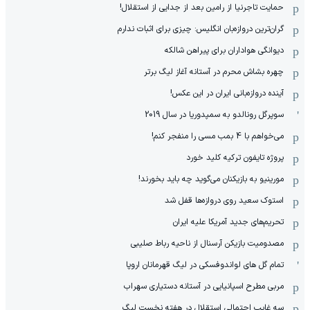
حمایت تاجرنیا از رامین بعد از جدایی از استقلال!
گران‌ترین دروازه‌بان انگلیس: چیزی برای اثبات ندارم
دیوانگی هواداران برای پیراهن شالکه
چهره بشاش محرم در آستانه آغاز لیگ برتر
آینده دروازه‌بانی ایران در این عکس!
سوپرگل رونالدو به سمپدوریا در سال 2019
می‌خواهم با 4 بمب مسی را منفجر کنم!
پروژه تایفون ترکیه کلید خورد
مورینیو به بازیکنان می‌گوید چه باید بخورند!
استوک سعید روی دروازه‌ها قفل شد
تحریم‌های جدید آمریکا علیه ایران
مصدومیت بازیکن آرسنال از ناحیه رباط صلیبی
تمام گل های لواندوفسکی در لیگ قهرمانان اروپا
مربی مطرح اسپانیایی در آستانه دستیاری سهراب
سه غایب احتمالی استقلال در هفته نخست لیگ