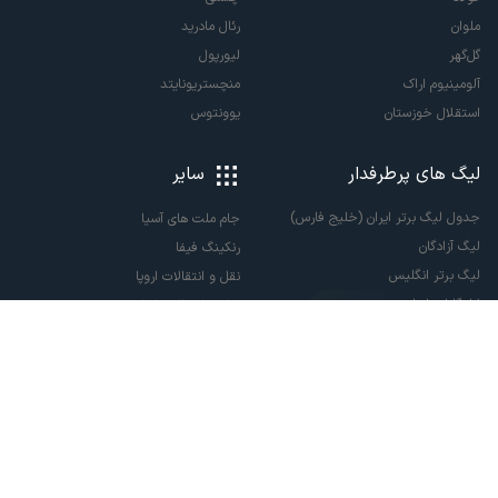
ملوان
رئال مادرید
گل‌گهر
لیورپول
آلومینیوم اراک
منچستریونایتد
استقلال خوزستان
یوونتوس
لیگ های پرطرفدار
سایر
جدول لیگ برتر ایران (خلیج فارس)
جام ملت های آسیا
لیگ آزادگان
رنکینگ فیفا
لیگ برتر انگلیس
نقل و انتقالات اروپا
لالیگا اسپانیا
نقل و انتقالات ایران
سری آ ایتالیا
پاری سن ژرمن
لیگ قهرمانان اروپا
لیگ نخبگان آسیا
لیگ قهرمانان آسیا دو
لیگ برتر فوتسال