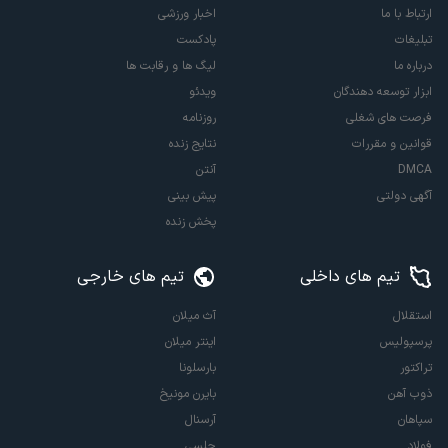
ارتباط با ما
اخبار ورزشی
تبلیغات
پادکست
درباره ما
لیگ ها و رقابت ها
ابزار توسعه دهندگان
ویدئو
فرصت های شغلی
روزنامه
قوانین و مقررات
نتایج زنده
DMCA
آنتن
آگهی دولتی
پیش بینی
پخش زنده
تیم های داخلی
تیم های خارجی
استقلال
آث میلان
پرسپولیس
اینتر میلان
تراکتور
بارسلونا
ذوب آهن
بایرن مونیخ
سپاهان
آرسنال
فولاد
چلسی