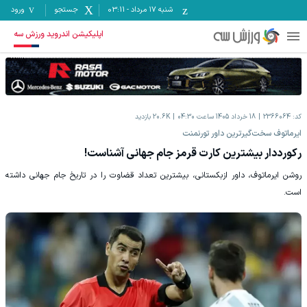
شنبه ۱۷ مرداد
-
03:11
جستجو
ورود
اپلیکیشن اندروید ورزش سه
کد:
2366064
18 خرداد 1405 ساعت 04:30
20.6K
بازدید
ایرماتوف سخت‌گیرترین داور تورنمنت
رکورددار بیشترین کارت قرمز جام جهانی آشناست!
روشن ایرماتوف، داور ازبکستانی، بیشترین تعداد قضاوت را در تاریخ جام جهانی داشته
است.