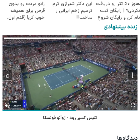
هنوز 50 تتر رو دریافت
این دکتر شیرازی کرم
زانو دردت رو بدون
نکردی؟ | رایگان ثبت
ترمیم زخم ایرانی را
قرص برای همیشه
نام کن و رایگان شروع
ساخت!!!
خوب کن! (قدم اول،
کن!
پرسش‌نامه)
زنده پیشنهادی
تنیس کسپر رود - ژوآئو فونسکا
دیدگاه‌ها