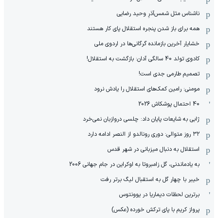
ناشناس مثل شمس‌آذرِ وحید رضایی
همه برای باز شدن پنجره استقلال پای کار هستند
خشایار آخرین بازمانده گرگانی‌ها در اردوی ملی
کادوی تولد 40 سالگی آدان: بازگشت به استقلال!
تصمیم طارمی جدی است!
مومنی: رامین کمک‌های استقلال را یادش نرود
40 احتمال پوشکاش 2026
ژابی به شایعات پایان داد: چلسی دروازبان نمی‌خرد
۳۲ روز متوالی: دوری رونالدو از النصر ادامه دارد
استقلال به دنبال میزبانی در شهر قدس
به یادماندنی، گل زامبروتا به اوکراین در جام جهانی 2006
خیبر با چهار گل به استقبال لیگ برتر رفت
برترین لحظات دیماریا در یوونتوس
پرواز کریم با پای ترکش خورده (عکس)