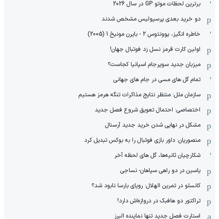
برترین لحظات موتو GP در سال 2026
دو خرید بعدی پرسپولیس مشخص شدند
خاطره انگیز، یوونتوس 2 - بایرن مونیخ 1 (2005)
اولین کارت قرمز نسل زد فوتبال جهان!
میزبان جدید سوپرجام اسپانیا کجاست؟
تمام گل های مسی در جام های جهانی
سازمان ملل: منتظر نتایج مذاکرات تنگه هرمز هستیم
اختصاصی: احتمال تعویق شروع فصل جدید
مشکل در نهایی شدن خرید جدید آرسنال
منصوریان: داور بازی فوتبال را به بوکس تبدیل کرد
شکارچیان ثانیه‌ها، گل های لحظه آخر
یاسین در دو راهی سپاهان- نساجی
کانسلو در تمرین الهلال: رویای بارسا نابود شد؟
تراکتور دو هافبک در دروازه‌اش دارد!
استارت فصل جدید تنها نماینده البرز