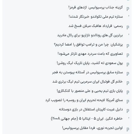
گزینه جذاب پرسپولیس: اژدهای قرمز!
ستاره تیم ملی تکواندو خبرنگار شدند!
رسمی: قرارداد هافبک میلان فسخ شد
برترین گل های رونالدو نازاریو برای رئال مادرید
پزشکیان: چرا من و ترامپ توافق را امضا کردیم؟
تصاویری که باعث سردرد مهدی تارتار می‌شود!
پول سعودی ته کشید، پایان تاریک لیگ روشن!
ستاره سابق پرسپولیس در آستانه پیوستن به فجر
خانم گل فوتبال ایران سرمربی تیم لیگ برتری شد
پایان بازی تیم یحیی و علی منصور با کتک‌کاری!
سنای آمریکا لایحه تحریم ایران و روسیه را تصویب کرد
دلیل غیبت کاپیتان استقلال در بازی دوستانه
خاطره انگیز، ایران 5 - ایتالیا 5 (جام جهانی 2008)
اولین تجربه نوری، فردا مقابل پرسپولیس!