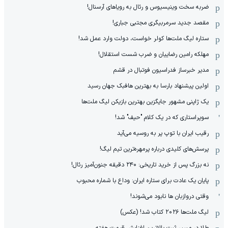
ضربه سخت وینیسیوس و رئال به رویاهای آرسنال!
مقصد جدید سرمربیگری مجتبی جباری!
ستاره لیگ ملت‌ها کولر خواست، دولت وارد عمل شد!
مهلکه رامین رضاییان و ضرب شست استقلال!
مدیر خبرساز فدراسیون فوتبال در قشم
اولین پیشنهاد بارسا به بهترین هافبک جهان رسید
یک ژاپنی مشهور جایگزین بهترین بازیکن لیگ ملت‌ها
سوپراستاری که در یک کلام "حیف" شد!
رقیب ایران با توپ پر به روسیه می‌آید
پرسش‌های کلیدی درباره پرمهره‌ترین تیم لیگ!
نه بزرگ پس از خرید تاریخی: ۲۴۰ دقیقه جنون‌آمیز رئال!
پایان یک عادت برای ستاره ایران: وداع با شماره محبوب
وقتی دروازبان ها نابود می‌شوند!
لیگ ملت‌ها ٢٠٢۶ کتاب شد! (عکس)
طلا در مسیر ثبت بالاترین افزایش قیمت هفته