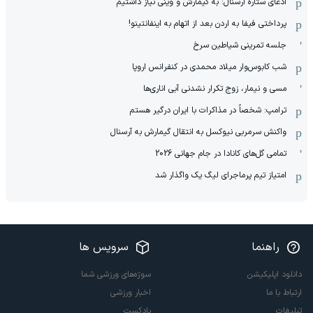
ادعای ستاره آرسنال: به گیمارش و وینی نیاز داشتیم
پرداختی فیفا به اردن بعد از اتهام به اینفانتینو!
جلسه تمرینی شیاطین سرخ
شب کابوس‌وار میلاد محمدی در کنفرانس اروپا
مسی و نیمار، زوج تکرار نشدنی آبی اناری‌ها
ترامپ: شخصاً در مذاکرات با ایران درگیر هستم
واکنش سرمربی نیوکسل به انتقال گیمارش به آرسنال
تمامی گل‌های کانادا در جام جهانی 2026
امتیاز تیم پرماجرای لیگ یک واگذار شد
راهنما
سرویس ها
دانلود اپلیکیشن
سوژه‌های ورزشی شما
ارتباط با ما
اخبار ورزشی
تبلیغات
پادکست