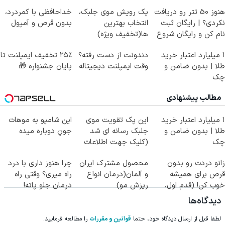
هنوز 50 تتر رو دریافت
پک رویش موی جلبک،
خداحافظی با کمردرد،
نکردی؟ | رایگان ثبت
انتخاب بهترین
بدون قرص و آمپول
نام کن و رایگان شروع
ها(تخفیف ویژه)
کن!
۱ میلیارد اعتبار خرید
دندونت از دست رفته؟
۲۵٪ تخفیف ایمپلنت تا
طلا | بدون ضامن و
وقت ایمپلنت دیجیتاله
پایان جشنواره 🎁
چک
مطالب پیشنهادی
۱ میلیارد اعتبار خرید
این پک تقویت موی
این شامپو به موهات
طلا | بدون ضامن و
جلبک رسانه ای شد
جونِ دوباره میده
چک
(کلیک جهت اطلاعات
بیشتر)
زانو دردت رو بدون
محصول مشترک ایران
چرا هنوز داری با درد
قرص برای همیشه
و آلمان(درمان انواع
راه میری؟ وقتی راه
خوب کن! (قدم اول،
ریزش مو)
درمان جلو پاته!
پرسش‌نامه)
دیدگاه‌ها
لطفا قبل از ارسال دیدگاه خود، حتما
قوانین و مقررات
را مطالعه فرمایید.