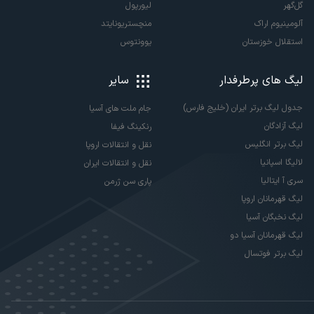
گل‌گهر
لیورپول
آلومینیوم اراک
منچستریونایتد
استقلال خوزستان
یوونتوس
لیگ های پرطرفدار
سایر
جدول لیگ برتر ایران (خلیج فارس)
جام ملت های آسیا
لیگ آزادگان
رنکینگ فیفا
لیگ برتر انگلیس
نقل و انتقالات اروپا
لالیگا اسپانیا
نقل و انتقالات ایران
سری آ ایتالیا
پاری سن ژرمن
لیگ قهرمانان اروپا
لیگ نخبگان آسیا
لیگ قهرمانان آسیا دو
لیگ برتر فوتسال