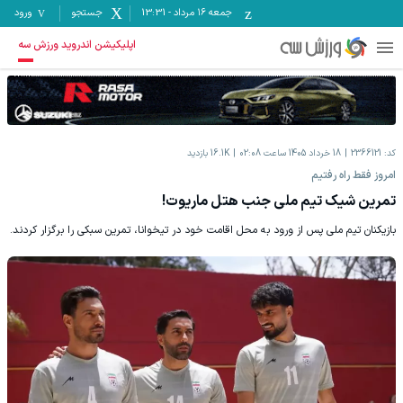
جمعه ۱۶ مرداد
-
13:31
جستجو
ورود
اپلیکیشن اندروید ورزش سه
کد:
2366121
18 خرداد 1405 ساعت 02:08
16.1K
بازدید
امروز فقط راه رفتیم
تمرین شیک تیم ملی جنب هتل ماریوت!
بازیکنان تیم ملی پس از ورود به محل اقامت خود در تیخوانا، تمرین سبکی را برگزار کردند.