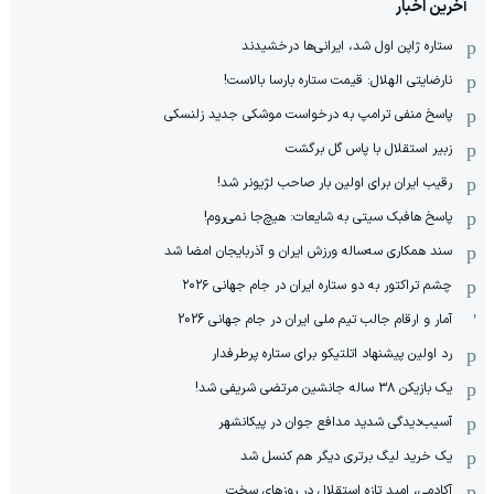
آخرین اخبار
ستاره ژاپن اول شد، ایرانی‌ها درخشیدند
نارضایتی الهلال: قیمت ستاره بارسا بالاست!
پاسخ منفی ترامپ به درخواست موشکی جدید زلنسکی
زبیر استقلال با پاس گل برگشت
رقیب ایران برای اولین بار صاحب لژیونر شد!
پاسخ هافبک سیتی به شایعات: هیچ‌جا نمی‌روم!
سند همکاری سه‌ساله‌ ‌ورزش ایران و آذربایجان امضا شد
چشم تراکتور به دو ستاره ایران در جام جهانی ۲۰۲۶
آمار و ارقام جالب تیم ملی ایران در جام جهانی 2026
رد اولین پیشنهاد اتلتیکو برای ستاره پرطرفدار
یک بازیکن ۳۸ ساله جانشین مرتضی شریفی شد!
آسیب‌دیدگی شدید مدافع جوان در پیکانشهر
یک خرید لیگ برتری دیگر هم کنسل شد
آکادمی، امید تازه استقلال در روزهای سخت