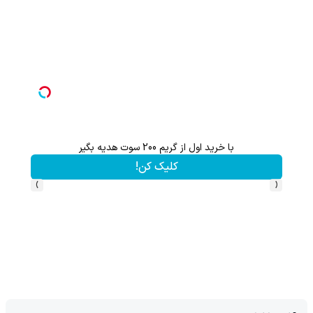
 حتما پر کن)
با خرید اول از گریم 200 سوت هدیه بگیر
کلیک کن!
›
‹