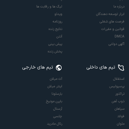
درباره ما
لیگ ها و رقابت ها
ابزار توسعه دهندگان
ویدئو
فرصت های شغلی
روزنامه
قوانین و مقررات
نتایج زنده
DMCA
آنتن
آگهی دولتی
پیش بینی
پخش زنده
تیم های داخلی
تیم های خارجی
استقلال
آث میلان
پرسپولیس
اینتر میلان
تراکتور
بارسلونا
ذوب آهن
بایرن مونیخ
سپاهان
آرسنال
فولاد
چلسی
ملوان
رئال مادرید