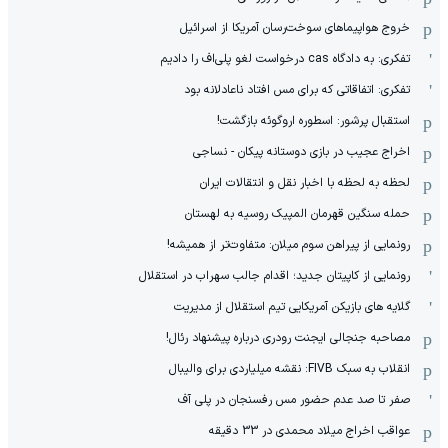
خروج هواپیماهای سوخت‌رسان آمریکا از اسرائیل
تفکری: به دادگاه cas درخواست لغو پلی‌اف را دادیم
تفکری: اتفاقاتی که برای مس افتاد ناعادلانه بود
استقبال پرشور: اسطوره اروگوئه بازگشت!
اخراج عجیب در بازی دوستانه پیکان - نساجی
لحظه به لحظه با اخبار نقل و انتقالات ایران
حمله سنگین قهرمان المپیک روسیه به لهستان
رونمایی از پیراهن سوم میلان: متفاوت‌تر از همیشه!
رونمایی از کاپیتان جدید؛ اقدام جالب سهراب در استقلال
گلایه های بازیکن آمریکایی تیم استقلال از مدیریت
مصاحبه جنجالی ایجنت رودری درباره پیشنهاد رئال!
انقلاب به سبک FIVB: نقشه میلیاردی برای والیبال
صفر تا صد عدم حضور مس رفسنجان در پلی آف
عواقب اخراج میلاد محمدی در 33 دقیقه