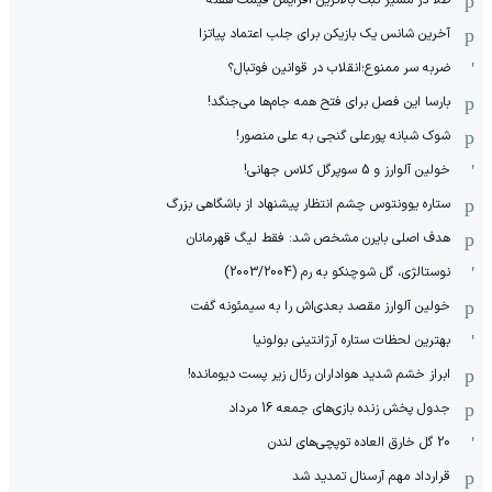
آخرین شانس یک بازیکن برای جلب اعتماد پیاتزا
ضربه سر ممنوع؛انقلاب در قوانین فوتبال؟
بارسا این فصل برای فتح همه جام‌ها می‌جنگد!
شوک شبانه پورعلی گنجی به علی منصور!
خولین آلوارز و 5 سوپرگل کلاس جهانی!
ستاره یوونتوس چشم انتظار پیشنهاد از باشگاهی بزرگ
هدف اصلی بایرن مشخص شد: فقط لیگ قهرمانان
نوستالژی، گل شوچنکو به رم (2003/2004)
خولین آلوارز مقصد بعدی‌اش را به سیمئونه گفت
بهترین لحظات ستاره آرژانتینی بولونیا
ابراز خشم شدید هواداران رئال زیر پست دیومانده!
جدول پخش زنده بازی‌های جمعه 16 مرداد
20 گل خارق العاده توپچی‌های لندن
قرارداد مهم آرسنال تمدید شد