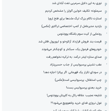
نوری به این دلایل سرمربی نفت آبادان شد
سیمئونه: تکلیف خولین آلوارز را مشخص کردیم
استارت ناکام بزرگ لیگ ملت‌ها برای فتح اروپا
بازدید مدیرعامل از کمپ اختصاصی تراکتور (عکس)
رونمایی از کیت سوم باشگاه یوونتوس
قیمت بند فروش قرارداد آرائوخو و لیورپول فاش شد
خودروهای فرمول یک، سبک‌تر و کوچک‌تر می‌شوند
صدای ستاره اینتر درآمد: به ترکیه نخواهم رفت
عقب نشینی پرسپولیس از جذب حسین‌نژاد
در سودای تکرار یک قهرمانی: اگر پیاتزا اجازه دهد!
چپ استقلال، پرسپولیسی است(عکس)
خرید بعدی پرسپولیس بست!
شایعه عجیب: علاقه رئال به کاپیتان یوونتوس!
غول نروژی فدای خرید ولاهوویچ می‌شود؟!
ولاسکو بازیکنانش را با کتاب سورپرایز کرد