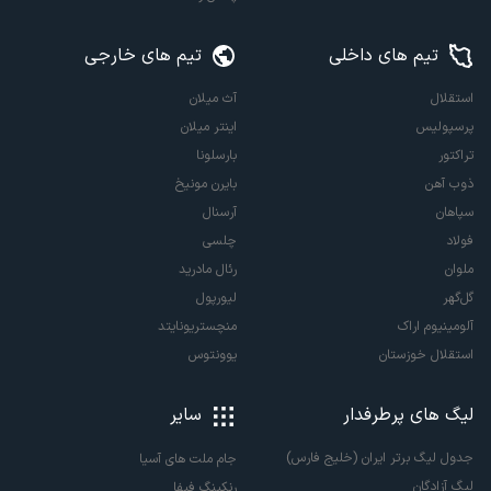
تیم های داخلی
تیم های خارجی
استقلال
آث میلان
پرسپولیس
اینتر میلان
تراکتور
بارسلونا
ذوب آهن
بایرن مونیخ
سپاهان
آرسنال
فولاد
چلسی
ملوان
رئال مادرید
گل‌گهر
لیورپول
آلومینیوم اراک
منچستریونایتد
استقلال خوزستان
یوونتوس
لیگ های پرطرفدار
سایر
جدول لیگ برتر ایران (خلیج فارس)
جام ملت های آسیا
لیگ آزادگان
رنکینگ فیفا