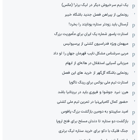
یک تیم سرخپوش دیگر در لیگ برتر! (عکس)
رونمایی از پیراهن فصل جدید باشگاه خیبر
آرسنال باید زودتر ستاره یونایتد را بخرد!
استارت پاسور شماره یک ایران برای مأموریت بزرگ
میهمان ویژه فدراسیون کشتی از پرسپولیس
مربی سرشناس مشکل نایب قهرمان جهان را لو داد
میزبانی آسیایی استقلال در هاله‌ای از ابهام
رونمایی باشگاه گل‌گهر از خرید های این فصل
استارت تیم ملی بوکس برای رینگ ناگویا
هرن: نبرد جوشوا و فیوری باید در بریتانیا باشد
حضور کمال کامیابی‌نیا در تمرین تیم ملی کشتی
امید ساپینتو به دومین بازگشت بزرگ پافوس
بازگشت دو ستاره: تا دندان مسلح برای فتح اروپا
جنگ فلیک با دکو برای خرید ستاره لیگ برتری