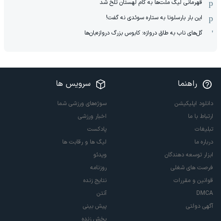
قهرمانی لیگ ملت‌ها به کام لهستان تلخ شد
این بار بارسلونا به ستاره سوئدی نه گفت!
گل‌های ناب به طاق دروازه؛ کابوس بزرگ دروازه‌بان‌ها
راهنما
سرویس ها
دانلود اپلیکیشن
سوژه‌های ورزشی شما
ارتباط با ما
اخبار ورزشی
تبلیغات
پادکست
درباره ما
لیگ ها و رقابت ها
ابزار توسعه دهندگان
ویدئو
فرصت های شغلی
روزنامه
قوانین و مقررات
نتایج زنده
DMCA
آنتن
آگهی دولتی
پیش بینی
پخش زنده