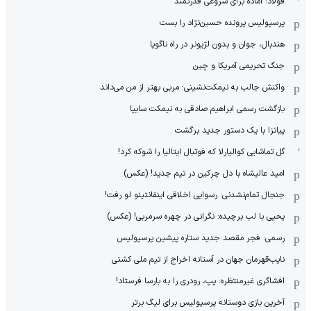
فولاد؛ آماده برای شروعی قدرتمند
پرسپولیس پرونده حسین‌نژاد را بست
هندبال، جوان و بدون لژیونر در راه ناگویا
جنگ تحریمی آمریکا و چین
واکنش جالب به نیمکت‌نشینی: مربی بهتر از من می‌داند
بازگشت رسمی ابراهیم صادقی به نیمکت سایپا
پیاتزا با یک دستور جدید برگشت
گل تماشایی کوالیارلا که فوتبال ایتالیا را شوکه کرد!
امید عالیشاه با دل چرکین در تیم جدید! (عکس)
جنجال تمام‌نشدنی:‌ رسوایی اخلاقی اینفانتینو لو رفت!
یحیی با لب برچیده: نگرانی در چهره سرمربی! (عکس)
رسمی: فجر مقصد جدید ستاره پیشین پرسپولیس
نایب‌قهرمان جهان در آستانه اخراج از تیم ملی کشتی
افشاگری غیرمنتظره: پپ، رودری را به بارسا فرستاد!
آخرین بازی دوستانه پرسپولیس برای لیگ برتر