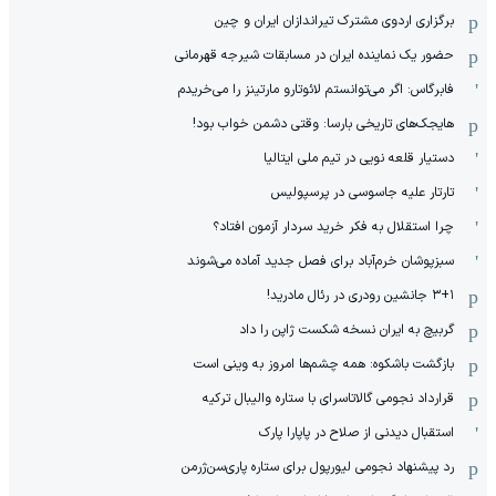
برگزاری اردوی مشترک تیراندازان ایران و چین
حضور یک نماینده ایران در مسابقات شیرجه قهرمانی
فابرگاس: اگر می‌توانستم لائوتارو مارتینز را می‌خریدم
هایجک‌های تاریخی بارسا: وقتی دشمن خواب بود!
دستیار قلعه نویی در تیم ملی ایتالیا
تارتار علیه جاسوسی در پرسپولیس
چرا استقلال به فکر خرید سردار آزمون افتاد؟
سبزپوشان خرم‌آباد برای فصل جدید آماده می‌شوند
۳+۱ جانشین رودری در رئال مادرید!
گربیچ به ایران نسخه شکست ژاپن را داد
بازگشت باشکوه: همه چشم‌ها امروز به وینی است
قرارداد نجومی گالاتاسرای با ستاره والیبال ترکیه
استقبال دیدنی از صلاح در پاپارا پارک
رد پیشنهاد نجومی لیورپول برای ستاره پاری‌سن‌ژرمن