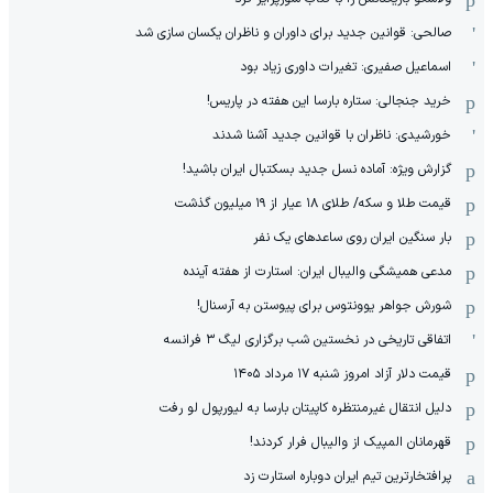
صالحی: قوانین جدید برای داوران و ناظران یکسان سازی شد
اسماعیل صفیری: تغیرات داوری زیاد بود
خرید جنجالی: ستاره بارسا این هفته در پاریس!
خورشیدی: ناظران با قوانین جدید آشنا شدند
گزارش ویژه‌: آماده نسل جدید بسکتبال ایران باشید!
قیمت طلا و سکه/ طلای ۱۸ عیار از ۱۹ میلیون گذشت
بار سنگین ایران روی ساعدهای یک نفر
مدعی همیشگی والیبال ایران: استارت از هفته آینده
شورش جواهر یوونتوس برای پیوستن به آرسنال!
اتفاقی تاریخی در نخستین شب برگزاری لیگ ۳ فرانسه
قیمت دلار آزاد امروز شنبه ۱۷ مرداد ۱۴۰۵
دلیل انتقال غیرمنتظره کاپیتان بارسا به لیورپول لو رفت
قهرمانان المپیک از والیبال فرار کردند!
پرافتخارترین تیم ایران دوباره استارت زد