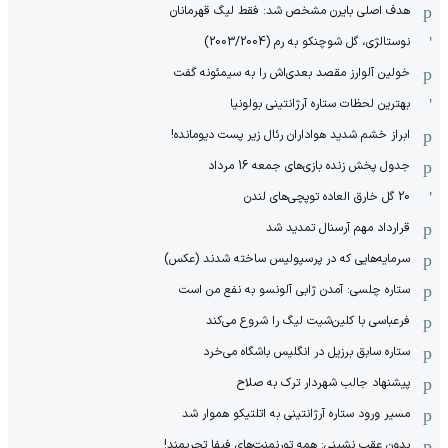
هدف اصلی بایرن مشخص شد: فقط لیگ قهرمانان
نوستالژی، گل شوچنکو به رم (2003/2004)
خولین آلوارز مقصد بعدی‌اش را به سیمئونه گفت
بهترین لحظات ستاره آرژانتینی بولونیا
ابراز خشم شدید هواداران رئال زیر پست دیومانده!
جدول پخش زنده بازی‌های جمعه 16 مرداد
20 گل خارق العاده توپچی‌های لندن
قرارداد مهم آرسنال تمدید شد
سرمایه‌هایی که در پرسپولیس ساخته شدند (عکس)
ستاره چلسی: آمدن ژابی آلونسو به نفع من است
فرعباسی با کلین‌شیت لیگ را شروع می‌کند
ستاره سابق برزیل در انگلیس باشگاه می‌خرد
پیشنهاد جالب شهردار ترک به صلاح
مسیر ورود ستاره آرژانتینی به اتلتیکو هموار شد
بدون عقب نشینی: همه تورنمنت‌های فیفا تحریمند!