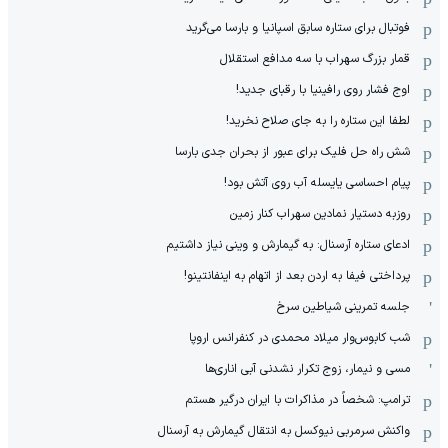
فوتبال برای ستاره سابق اسپانیا و بارسا می‌گرید
قمار بزرگ سهراب با سه مدافع استقلال
اوج فشار روی رافینیا با رقبای جدید!
لطفا این ستاره را به جای صلاح نخرید!
شش راه حل فلیک برای عبور از بحران جدی بارسا
پیام احساسی یایسله آب روی آتش بود!
روزبه دستیار نمادین سهراب کنار زمین
ادعای ستاره آرسنال: به گیمارش و وینی نیاز داشتیم
پرداختی فیفا به اردن بعد از اتهام به اینفانتینو!
جلسه تمرینی شیاطین سرخ
شب کابوس‌وار میلاد محمدی در کنفرانس اروپا
مسی و نیمار، زوج تکرار نشدنی آبی اناری‌ها
ترامپ: شخصاً در مذاکرات با ایران درگیر هستم
واکنش سرمربی نیوکسل به انتقال گیمارش به آرسنال