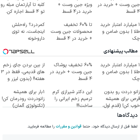
جین وست + خرید در
ویژه جین وست +
کلبه تا آپارتمان مبله رو
4 قسط
خرید در4 قسط
تو 4 قسط اجاره کن.
۱ میلیارد اعتبار خرید
تا %60 تخفیف
کمردرد؟ راه‌حلش
طلا | بدون ضامن و
محصولات جین وست
اینجاست، نه توی
چک
+ خرید در 4 قسط
داروخونه
مطالب پیشنهادی
۱ میلیارد اعتبار خرید
60% تخفیف پوشاک
از بین بردن جای زخم
طلا | بدون ضامن و
جین وست + خرید در
های قدیمی، فقط در 3
چک
4 قسط
هفته!! (بدون لیزر و
جراحی)
زانو دردت رو بدون
این دکتر شیرازی کرم
1بار برای همیشه
قرص برای همیشه
ترمیم زخم ایرانی را
زانودردت رودرمان کن!
خوب کن! (قدم اول،
ساخت!!!
(تکنولوژی آلمان)
پرسش‌نامه)
◂پرسشنامه▸
دیدگاه‌ها
لطفا قبل از ارسال دیدگاه خود، حتما
قوانین و مقررات
را مطالعه فرمایید.