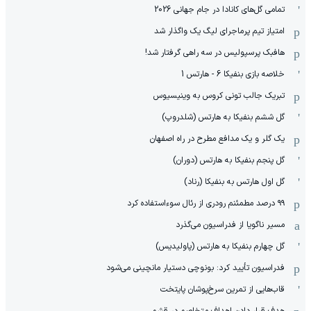
تمامی گل‌های کانادا در جام جهانی 2026
امتیاز تیم پرماجرای لیگ یک واگذار شد
هافبک پرسپولیس در سه راهی گرفتار شد!
خلاصه بازی بنفیکا 6 - هارتس 1
تبریک جالب تونی کروس به وینیسیوس
گل ششم بنفیکا به هارتس (شلدروپ)
یک گلر و یک مدافع مطرح در راه اصفهان
گل پنجم بنفیکا به هارتس (دوران)
گل اول هارتس به بنفیکا (رناد)
۹۹ درصد مطمئنم رودری از رئال سوءاستفاده کرد
مسیر ناگویا از فدراسیون می‌گذرد
گل چهارم بنفیکا به هارتس (پاولیدیس)
فدراسیون تأیید کرد: بونوچی دستیار مانچینی می‌شود
قاب‌هایی از تمرین سرخ‌پوشان پایتخت