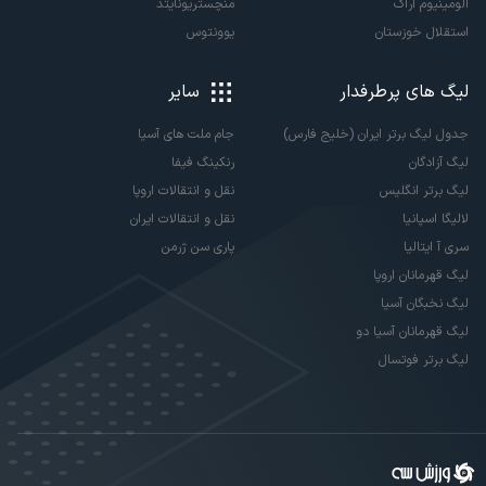
آلومینیوم اراک
منچستریونایتد
استقلال خوزستان
یوونتوس
لیگ های پرطرفدار
سایر
جدول لیگ برتر ایران (خلیج فارس)
جام ملت های آسیا
لیگ آزادگان
رنکینگ فیفا
لیگ برتر انگلیس
نقل و انتقالات اروپا
لالیگا اسپانیا
نقل و انتقالات ایران
سری آ ایتالیا
پاری سن ژرمن
لیگ قهرمانان اروپا
لیگ نخبگان آسیا
لیگ قهرمانان آسیا دو
لیگ برتر فوتسال