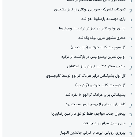
هدف قرار دادن اهداف متخاصم در قشم
‏تمرینات نفس‌گیر سرمربی یونانی در تالار مشحون
بازی دوستانه بارسلونا لغو شد
اولین روز ویکتور مونیوز در ترکیب لیورپولی‌ها
مجری مشهور مربی لیگ یک شد
گل سوم بنفیکا به هارتس (پاولیدیس)
اولین تمرین پرسپولیس در بازگشت از ترکیه
جدایی سنتر ۲۱۸ سانتی‌متری از استقلال
گل اول بشیکتاش برابر هرادک کرالوو توسط کلیچسوی
گل دوم بنفیکا به هارتس (آرائوخو)
بشیکتاش برابر هرادک کرالوو 10 نفره شد!
کاظمیان: جدایی از پرسپولیس سخت بود
بیخیال جذب مهاجم: فقط توافق با رامین رضاییان!
مربی سابق میلان از دنیا رفت
پیروزی اروپایی آبی‌ها با گلزنی جانشین اللهیار