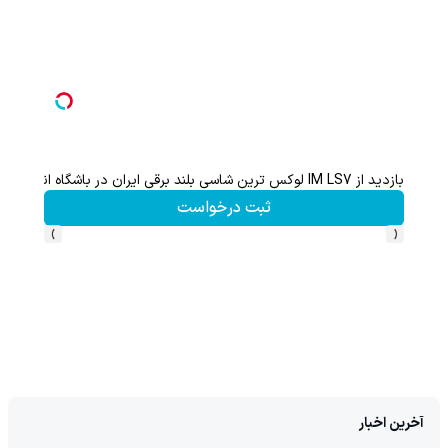
بازدید از IM LS7 لوکس ترین شاسی بلند برقی ایران در باشگاه انقلاب
تا 60 درصد تخفیف ویژه جین وست + خرید در4 قسط
ثبت درخواست
›
‹
آخرین اخبار