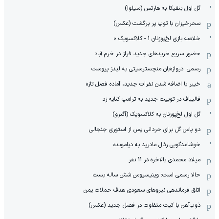
گل اول بنفیکا به هارتس (سیلوا)
سحرخیزان با توپ پر برگشت (عکس)
خلاصه بازی لخ‌پوزنان 1 - کلاکسویک 0
حضور سریع خریدهای جدید فراز در خرم آباد
رسمی: دروازه‌بان منچسترسیتی به لیدز پیوست
خیبر با اضافه شدن نفرات جدید، آماده فصل تازه
قالیباف در توییت جدید به ترامپ کنایه زد
گل اول لخ‌پوزنان به کلاکسویک (آگنرو)
دو پاس گل برای حردانی پس از استوری جنجالی
خوشامدگویی رئال مادرید به دیامونده
میلاد محمدی بالاخره در 11 نفر
حالا رسمی است: وینیسیوس شش ساله بست
اتاق فرماندهی نیروهای سعودی هدف حملات یمن
ذوب‌آهن با کیت متفاوت در فصل جدید (عکس)