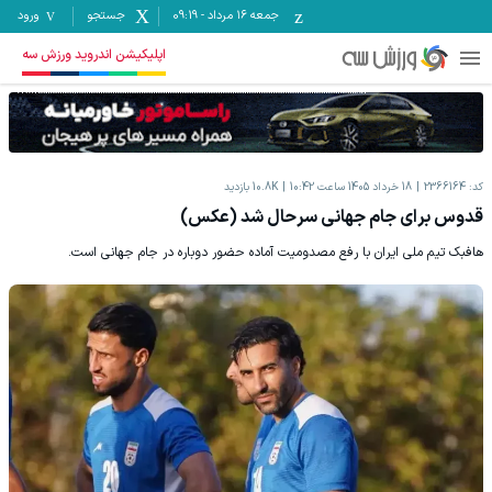
جمعه ۱۶ مرداد
-
09:19
جستجو
ورود
اپلیکیشن اندروید ورزش سه
کد:
2366164
18 خرداد 1405 ساعت 10:42
10.8K
بازدید
قدوس برای جام جهانی سرحال شد (عکس)
هافبک تیم ملی ایران با رفع مصدومیت آماده حضور دوباره در جام جهانی است.