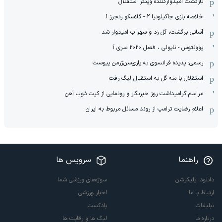
بازگشت امیدوارکننده وینگر استقلال
خلاصه بازی جاگیلونیا 2 - گلاسکو رنجرز 1
آسانی برگشت، گل زد و سهراب امیدوار شد
یوونتوس - ناپولی ، فصل 2020 سری آ
رسمی: پدیده فرانسوی به پاری‌سن‌ژرمن پیوست
استقلال با سه گل به استقبال لیگ رفت
مراسم گرامیداشت روز خبرنگار و رونمایی از کیت ذوب آهن
اعلام رضایت ترامپ از روند مسائل مربوط به ایران
راهنما
سرویس ها
دانلود اپلیکیشن
سوژه‌های ورزشی شما
ارتباط با ما
اخبار ورزشی
تبلیغات
پادکست
درباره ما
لیگ ها و رقابت ها