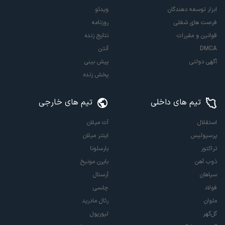
ابزار توسعه دهندگان
ویدئو
فرصت های شغلی
روزنامه
قوانین و مقررات
نتایج زنده
DMCA
آنتن
آگهی دولتی
پیش بینی
پخش زنده
تیم های داخلی
تیم های خارجی
استقلال
آث میلان
پرسپولیس
اینتر میلان
تراکتور
بارسلونا
ذوب آهن
بایرن مونیخ
سپاهان
آرسنال
فولاد
چلسی
ملوان
رئال مادرید
گل‌گهر
لیورپول