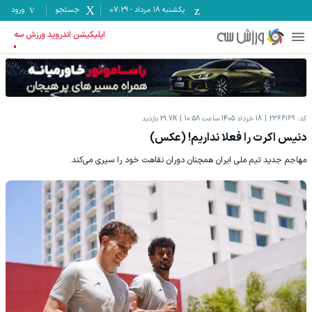
یکشنبه ۱۸ مرداد
-
07:29
جستجو
ورود
اپلیکیشن اندروید ورزش سه
کد:
2366169
18 خرداد 1405 ساعت 10:58
31.7K
بازدید
دنیس اکرت را فعلا نداریم! (عکس)
مهاجم جدید تیم ملی ایران همچنان دوران نقاهت خود را سپری می‌کند.