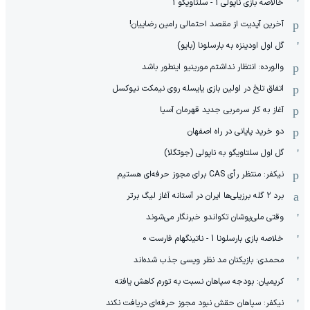
خالاصه بازی ناپولی 1 - سلتاویگو 1
آخرین آپدیت از مقصد احتمالی رامین رضاییان!
گل اول اودینزه به بارسلونا (بایو)
والورده: انتظار نداشتم مورینیو اینطور باشد
اتفاق تلخ در اولین بازی یایسله روی نیمکت نیوکسل
آغاز به کار سرمربی جدید قهرمان آسیا
دو خرید پایانی در راه اصفهان
گل اول سلتاویگو به ناپولی (جوتگلا)
نیکفر: منتظر رأی CAS برای مجوز حرفه‌ای هستیم
برد ۲ گله برزیلی‌ها ایران در آستانه آغاز لیگ برتر
وقتی ملی‌پوشان تکواندو خبرنگار می‌شوند
خلاصه بازی بارسلونا 1 - ناتینگهام فارست 0
محمدی: بازیکنان مد نظر ویسی جذب شده‌اند
کریمیان: بودجه سپاهان نسبت به تورم کاهش یافته
نیکفر: سپاهان حقش نبود مجوز حرفه‌ای دریافت نکند