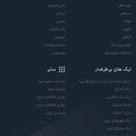
ذوب آهن
بایرن مونیخ
سپاهان
آرسنال
فولاد
چلسی
ملوان
رئال مادرید
گل‌گهر
لیورپول
آلومینیوم اراک
منچستریونایتد
استقلال خوزستان
یوونتوس
لیگ های پرطرفدار
سایر
جدول لیگ برتر ایران (خلیج فارس)
جام ملت های آسیا
لیگ آزادگان
رنکینگ فیفا
لیگ برتر انگلیس
نقل و انتقالات اروپا
لالیگا اسپانیا
نقل و انتقالات ایران
سری آ ایتالیا
پاری سن ژرمن
لیگ قهرمانان اروپا
لیگ نخبگان آسیا