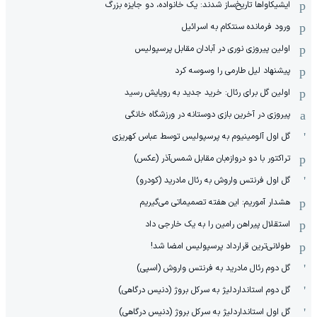
ایشیکاوا‌ها تاریخ‌ساز شدند: یک خانواده، دو جایزه بزرگ
ورود فرمانده سنتکام به اسرائیل
اولین پیروزی نوری در آبادان مقابل پرسپولیس
پیشنهاد لیل طارمی را وسوسه کرد
اولین گل برای رئال: خرید جدید به رویایش رسید
پیروزی در آخرین بازی دوستانه در ورزشگاه خانگی
گل اول آلومینیوم به پرسپولیس توسط عباس کهریزی
تراکتور با دو دروازه‌بان مقابل شمس‌آذر (عکس)
گل اول فرنتس واروش به رئال مادرید (کودرو)
هشدار آموریم: این هفته تصمیماتی می‌گیریم
استقلال پیراهن رامین را به یک خارجی داد
طولانی‌ترین قرارداد پرسپولیس امضا شد!
گل دوم رئال مادرید به فرنتس واروش (اسپی)
گل دوم استانداردلیژ به سرکل بروژ (دنیس درگاهی)
گل اول استانداردلیژ به سرکل بروژ (دنیس درگاهی)