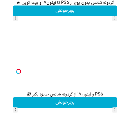
گردونه شانس بدون پوچ از PS5 تا آیفون17 و بیت کوین 🔥
بچرخونش
›
‹
PS5 و آیفون17 از گردونه شانس جایزه بگیر 🎁
از آیفون 17 تا پلی استیشن 5 جایزه ببر 🎮😍📱 | بازی کن ، گردونه
بچرخونش
›
‹