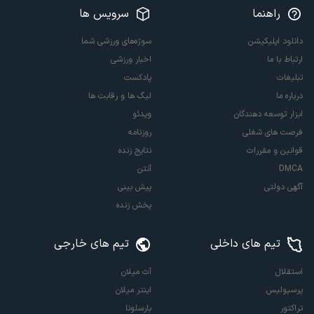
راهنما
سرویس ها
دانلود اپلیکیشن
سوژه‌های ورزشی شما
ارتباط با ما
اخبار ورزشی
تبلیغات
پادکست
درباره ما
لیگ ها و رقابت ها
ابزار توسعه دهندگان
ویدئو
فرصت های شغلی
روزنامه
قوانین و مقررات
نتایج زنده
DMCA
آنتن
آگهی دولتی
پیش بینی
پخش زنده
تیم های داخلی
تیم های خارجی
استقلال
آث میلان
پرسپولیس
اینتر میلان
تراکتور
بارسلونا