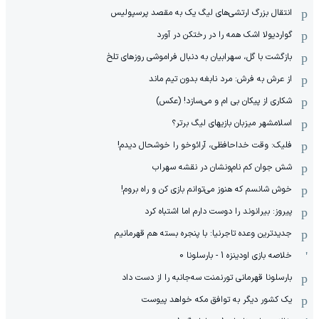
انتقال بزرگ ارتشی‌های لیگ یک به مقصد پرسپولیس
گواردیولا اشک همه را در رختکن در آورد
بازگشت با گل، سهرابیان به دنبال فراموشی روزهای تلخ
از عرش به فرش: مرد نابغه‌ بدون تیم ماند
شکاری از پیکان بی ام و می‌سازد! (عکس)
اسلامشهر میزبان بازیهای لیگ برتر؟
فلیک: وقت خداحافظی، آرائوخو را خوشحال دیدم!
شش جوان کم نام‌و‌نشان در نقشه سهراب
خوش شانسم که هنوز می‌توانم بازی کن و راه بروم!
پیروز: بیرانوند را دوست دارم اما اشتباه کرد
جدیدترین وعده تاجرنیا: با پنجره بسته هم قهرمانیم
خلاصه بازی اودینزه 1 - بارسلونا 0
بارسلونا قهرمانی تورنمنت سه‌جانبه را از دست داد
یک کشور دیگر به توافق مکه خواهد پیوست