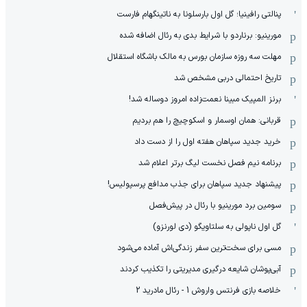
پنالتی رافینیا؛ گل اول بارسلونا به ناتینگهام فارست
مورینیو: برناردو با شرایط بدی به رئال اضافه شده
مهلت سه روزه سازمان بورس به مالک باشگاه استقلال
تاریخ احتمالی دربی مشخص شد
برنز المپیک مبینا نعمت‌زاده امروز دوساله شد!
قربانی: همان اوسمار و اسکوچیچ را هم بردیم
خرید جدید سپاهان هفته اول را از دست داد
برنامه نیم فصل نخست لیگ برتر اعلام شد
پیشنهاد جدید سپاهان برای جذب مدافع پرسپولیس!
سومین برد مورینیو با رئال در پیش‌فصل
گل اول ناپولی به سلتاویگو (دی لورنزو)
مسی برای سخت‌ترین سفر زندگی‌اش آماده می‌شود
آبی‌پوشان شایعه درگیری مدیریتی را تکذیب کردند
خلاصه بازی فرنتس واروش 1 - رئال مادرید 2