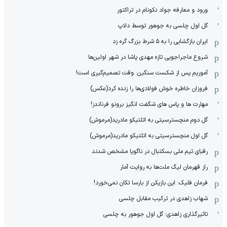
ورود و معارفه جواد نکونام در تراکتور
گل اول چلسی به جوهور توسط دلاپ
ایران بازگشایی را به ۵ شرط بزرگ گره زد
شروع ماجراجویی تازه مهدی پاشا در شهر اولین‌ها
آموریم پس از شکست سنگین: وقت تصمیم‌گیری است!
فروزان خاطره خوش فولادی‌ها را زنده کرد(عکس)
مهارت ها و پاس های شگفت انگیز برونو فرناندز!
گل دوم منچسترسیتی به اتلتیکو مادرید(مرموش)
گل اول منچسترسیتی به اتلتیکو مادرید(مرموش)
رقبای تیم ملی بسکتبال در ناگویا مشخص‌ شدند
راز قهرمان لیگ ملت‌ها به روایت آمار
فرمان فلیک: این بازیکن از بارسا تکان نمی‌خورد!
شهاب زاهدی در ترکیب مقابل چلسی
تاثیرگذاری زاهدی؛ گل اول جوهور به چلسی