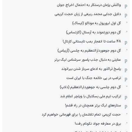
واکنش پژمان درستکار به احتمال اخراج جوان
دلایل جدایی محمد ربیعی از زبان حجت کریمی
گل اول لیورپول به موناکو (ایساک)
گل دوم دورتموند به آرسنال (کارتساس)
48 ساعت تا انفجار بمب تابستانی کارتال!
گل دوم جوهوردارالتعظیم به چلسی (آریباس)
عنایتی به دنبال جذب پاسور سرشناس لیگ برتر
پاسخ تراکتور به ادعای سرباز شدن بیرانوند
ترامپ در پی خاتمه جنگ با ایران است
گل دوم چلسی به جوهوردارالتعظیم (دلاپ)
ترکیب تیم ملی بسکتبال با ویلچر اعلام شد
ستاره‌های لیگ برتر همچنان در راه قشم!
حجت کریمی: تمام تلاشمان را برای قهرمانی خواهیم کرد
برق در معارفه جواد نکونام رفت!