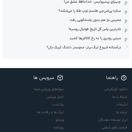
چپ‌پای پرسپولیس: خداحافظ عشق من!
ستاره پی‌اس‌جی طلسم توپ طلا را می‌شکند؟
ممبینی باز هم بدون پاسخگویی رفت
نادر‌ترین پاس گل تاریخ فوتبال روسیه!
سیتی رودری را به رخ کاتالان‌ها کشید
درآستانه شروع لیگ برتر؛ منچستر دلتنگ کریک بال؟
راهنما
سرویس ها
دانلود اپلیکیشن
سوژه‌های ورزشی شما
ارتباط با ما
اخبار ورزشی
تبلیغات
پادکست
درباره ما
لیگ ها و رقابت ها
ابزار توسعه دهندگان
ویدئو
فرصت های شغلی
روزنامه