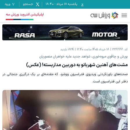
یکشنبه ۱۸ مرداد
-
18:40
جستجو
ورود
اپلیکیشن اندروید ورزش سه
کد:
2366196
18 خرداد 1405 ساعت 12:40
182K
بازدید
یورش و چاقوی میوه‌خوری، شواهد جدید علیه خواهران منصوریان
مشت‌های آهنین شهربانو به دوربین مداربسته! (عکس)
صحنه‌های باورنکردنی ویدیوی فدراسیون ووشو، که مقدمه‌ای بر یک درگیری جنجالی در
دفتر این فدراسیون است.