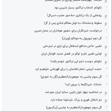
نکونام: انتخاب تراکتور بسیار شیرین بود
رونمایی از یک برکناری: سانسور عجیب دبیرکل!
سقوط وحشتناک به تونل هنگام شادی پس از گل!
درخواست خبرنگاران برای حضور هواداران در محل تمرین
گل دوم لیورپول به موناکو (ویرتز)
تغییر خاص مدافع استقلال برای بازی در تیم ملی
اولین تغییر نام و لوگو در فصل جدید فوتبال ایران
نکونام: دوست دارم این تراکتور خودم باشد!
حجت کریمی: تمام تلاشمان را برای قهرمانی خواهیم کرد
گل سوم چلسی به جوهوردارالتعظیم (گل به خودی)
خداداد خبرنگارها را بیرون کرد!
در محاصره چهار غول ژاپنی: ستاره ایران دوم شد
دو انتقال فوری و بزرگ: بارسلونا عجله دارد
گل سوم جوهوردارالتعظیم به چلسی (برگسون)