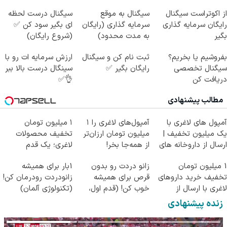
از اکوتراست سیگنال
سیگنال به موقع
سیگنال درست لحظه
رایگان سرمایه گذاری
سرمایه گذاری (رایگان
ای بگیر سود کن ✅
بگیر
به مدت محدود)
(شروع رایگان)
بفروشیم یا بخریم؟
ثبت نام کن و سیگنال
ارزش سرمایه ات رو با
سیگنال تخصصی
رایگان بگیر ✅
سینگال درست بالا ببر
دریافت کن
👌✅
مطالب پیشنهادی
آمپول های لاغری با
آمپول‌های لاغری را ۱
۱ میلیون تومان
یک میلیون تخفیف |
میلیون تومان ارزان‌تر
تخفیف محصولات
ارسال از داروخانه های
از همه‌جا بخر!
لاغری؛ یک قدم
معتبر
نزدیک‌تر به شروع
1 میلیون تومان
زانو دردت رو بدون
1بار برای همیشه
کاهش وزن
تخفیف خرید داروهای
قرص برای همیشه
زانودردت رودرمان کن!
لاغری با ارسال از
خوب کن! (قدم اول،
(تکنولوژی آلمان)
داروخانه و پک یخ!
پرسش‌نامه)
◂پرسشنامه▸
زنده پیشنهادی