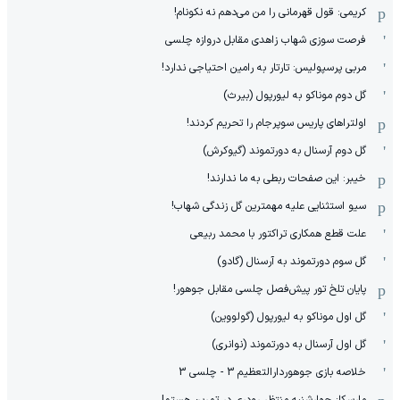
کریمی: قول قهرمانی را من می‌دهم نه نکونام!
فرصت سوزی شهاب زاهدی مقابل دروازه چلسی
مربی پرسپولیس: تارتار به رامین احتیاجی ندارد!
گل دوم موناکو به لیورپول (بیرث)
اولتراهای پاریس سوپرجام را تحریم کردند!
گل دوم آرسنال به دورتموند (گیوکرش)
خیبر: این صفحات ربطی به ما ندارند!
سیو استثنایی علیه مهمترین گل زندگی شهاب!
علت قطع همکاری تراکتور با محمد ربیعی
گل سوم دورتموند به آرسنال (گادو)
پایان تلخ تور پیش‌فصل چلسی مقابل جوهور!
گل اول موناکو به لیورپول (گولووین)
گل اول آرسنال به دورتموند (نوانری)
خلاصه بازی جوهوردارالتعظیم 3 - چلسی 3
مارسکا: چهارشنبه منتظر رودری در تمرین هستم!