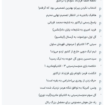
لحظه امضا قرارداد نکونام با تراکتور
انتخاب نکردن پیرلو بهترین تصمیمی بود که گرفتم!
هافبک باتجربه در انتظار تصمیم نهایی محرم
پاسخ رسمی تراکتور به شایعه محمد قربانی
فرید امیری به شایعات پایان داد(عکس)
گل اول دورتموند به آرسنال (ایناسیو)
سیتی 3-1 اتلتیکو | مرموش قهرمان سئول
تیم لیگ دویی خارج از کشور اردو می‌زند!
سیدحسین بدون گل خورده به لیگ رسید!
خلاصه بازی منچسترسیتی 3 - اتلتیکومادرید 1
انگشت قرمز نکونام پای قرارداد تراکتور
حرف زدن از رودری بی‌احترامی به بقیه است!
ونس: آمریکا به توافق تنگه هرمز نزدیک شده است
گل سوم منچسترسیتی به اتلتیکو مادرید(آیت نوری)
راه حل هوش مصنوعی برای معضل بزرگ رئال