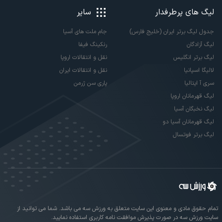
لیگ های پرطرفدار
سایر
جدول لیگ برتر ایران (خلیج فارس)
جام ملت های آسیا
لیگ آزادگان
رنکینگ فیفا
لیگ برتر انگلیس
نقل و انتقالات اروپا
لالیگا اسپانیا
نقل و انتقالات ایران
سری آ ایتالیا
پاری سن ژرمن
لیگ قهرمانان اروپا
لیگ نخبگان آسیا
لیگ قهرمانان آسیا دو
لیگ برتر فوتسال
تمام حقوق مادی و معنوی این سایت متعلق به ورزش سه می باشد. شما می توانید از
سایت ورزش سه در صورت پذیرش موافقت نامه کاربری استفاده نمایید.