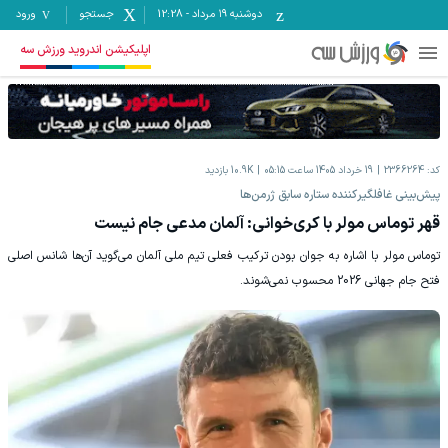
دوشنبه ۱۹ مرداد
-
12:28
جستجو
ورود
اپلیکیشن اندروید ورزش سه
کد:
2366264
19 خرداد 1405 ساعت 05:15
10.9K
بازدید
‫پیش‌بینی غافلگیرکننده ستاره سابق ژرمن‌ها
قهر توماس مولر با کری‌خوانی: آلمان مدعی جام نیست
‫توماس مولر با اشاره به جوان بودن ترکیب فعلی تیم ملی آلمان می‌گوید آن‌ها شانس اصلی
فتح جام جهانی 2026 محسوب نمی‌شوند.