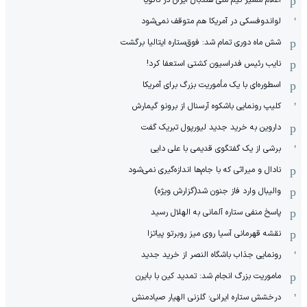
لواندوفسکی در آمریکا هم متوقف نمی‌شود
شش ماه دوری تمام شد: فوق‌ستاره ایتالیا برگشت
نایب رئیس فدراسیون کشتی استعفا کرد!
اسطوره‌ای با یک مأموریت بزرگ برای آمریکا
کلیپ رونمایی باشکوه آرسنال از برونو گیمارش
داروین به خرید جدید لیورپول تبریک گفت
برشی از یک گفتگوی قدیمی با علی دایی
نادال و میراثی که با جام‌ها اندازه‌گیری نمی‌شود
والیبال وارد فاز جنون شد(گزارش ویژه)
پاسخ منفی ستاره آلمانی به الهلال رسید
نقشه قهرمانی آسیا روی میز روبرتو پیاتزا
رونمایی جذاب باشگاه النصر از خرید جدید
ماموریت بزرگ انجام شد: تمدید کین با بایرن
درخشش ستاره ایرانی؛ گلزنی الهیار صیادمنش