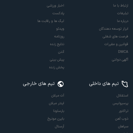
ارتباط با ما
اخبار ورزشی
تبلیغات
پادکست
درباره ما
لیگ ها و رقابت ها
ابزار توسعه دهندگان
ویدئو
فرصت های شغلی
روزنامه
قوانین و مقررات
نتایج زنده
DMCA
آنتن
آگهی دولتی
پیش بینی
پخش زنده
تیم های داخلی
تیم های خارجی
استقلال
آث میلان
پرسپولیس
اینتر میلان
تراکتور
بارسلونا
ذوب آهن
بایرن مونیخ
سپاهان
آرسنال