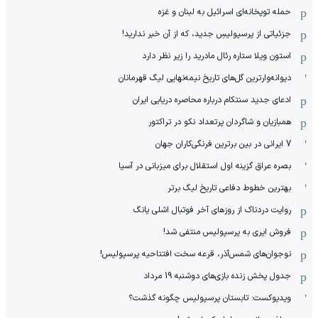
حمله توپخانه‌ای اسرائیل به لبنان و غزه
جزئیاتی از پرسپولیسِ جدید، که از آن ‌خبر ندارید!
استون ویلا ستاره رئال مادرید را زیر نظر دارد
دیوانه‌وارترین گل‌های تاریخ نیمه‌نهایی لیگ قهرمانان
ادعای جدید سنتکام درباره محاصره دریایی ایران
همبازیان و شاگردان پرتعداد نکو در تراکتور
7 ایرانی در بین برترین فرنگی‌کاران جهان
بصره عراق گزینه اول استقلال برای میزبانی در آسیا
بهترین خطوط دفاعی تاریخ لیگ برتر
روایت دردناک از روزهای آخر فوتبال اشلی یانگ
فروش ایری به پرسپولیس منتفی شد!
نوجوان‌های شمس‌آذر، قرعه سخت افتتاحیه پرسپولیس!
جدول پخش زنده بازی‌های دوشنبه 19 مرداد
ویدیوکست: تابستان پرسپولیس چگونه گذشت؟