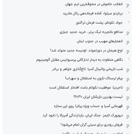
انقلاب خاموش در مخوف‌‌ترین تیم جهان
برناردو سیلوا، آماده فرماندهی رئال مادرید
جواد نکونام، پشت فرمان تراکتور
مدافع باتجربه لیگ برتر، خرید جدید جباری
انفجارهای مهیب در جنوب لبنان
اوج هیجان در دورتموند: اودیسه جدید متولد شد!
نگاهی متفاوت به دیدار تدارکاتی پرسپولیس مقابل آلومینیوم
شب تاریخی والیبال آسیا: تاج‌گذاری خواهر و برادر
پیام ترسناک نازون به استقلال و سهراب!
تاجرنیا: موفقیت نکونام باعث افتخار استقلال است
لیست بهترین بازیکنان ایران 2030!
قهرمانی آسیا و حساب ویژه پیاتزا روی این ستاره
نیویورک تایمز: جنگ ایران، بازدارندگی آمریکا را نابود کرد
فروش رودری برای سیتی گران تمام می‌شود!
اعلام مسیر تیم ملی هندبال ایران در ناگویا