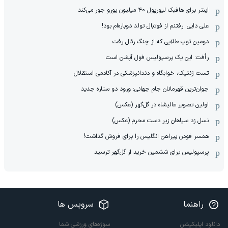
اینتر برای هافبک لیورپول ۴۰ میلیون یورو جور می‌کند
علی دایی: رفتنم از فوتبال تولد دوباره‌ام بود!
دومین توپ طلایی که از چنگ رئال رفت
رأفت: این یک پرسپولیس فول آپشن است
تست ژنتیک، خوابگاه و دندانپزشکی در آکادمی استقلال
جوان‌ترین قهرمانان جام جهانی: ورود دو ستاره جدید
اولین تصویر عالیشاه در گل‌گهر (عکس)
نسل زد سپاهان زیر دست محرم (عکس)
همسر فودن پیراهن انگلیس را برای فروش گذاشت!
پرسپولیس برای ششمین خرید از گل‌گهر ترسید
راهنما
سرویس ها
دانلود اپلیکیشن
سوژه‌های ورزشی شما