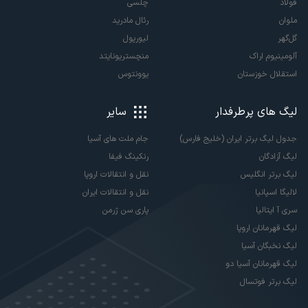
فولاد
چلسی
ملوان
رئال مادرید
گل‌گهر
لیورپول
آلومینیوم اراک
منچستریونایتد
استقلال خوزستان
یوونتوس
لیگ های پرطرفدار
سایر
جدول لیگ برتر ایران (خلیج فارس)
جام ملت های آسیا
لیگ آزادگان
رنکینگ فیفا
لیگ برتر انگلیس
نقل و انتقالات اروپا
لالیگا اسپانیا
نقل و انتقالات ایران
سری آ ایتالیا
پاری سن ژرمن
لیگ قهرمانان اروپا
لیگ نخبگان آسیا
لیگ قهرمانان آسیا دو
لیگ برتر فوتسال